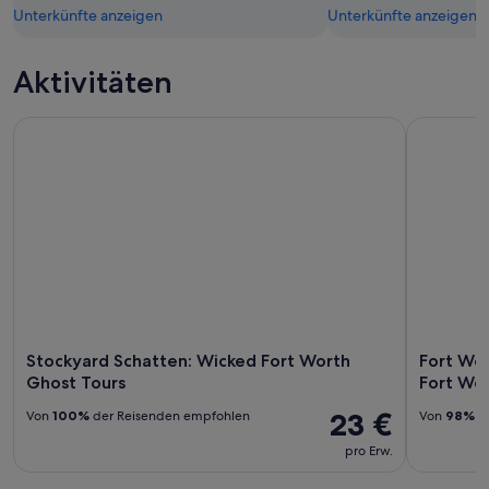
Unterkünfte anzeigen
Unterkünfte anzeigen
Aktivitäten
Stockyard Schatten: Wicked Fort Worth Ghost Tours
Fort Worth
Stockyard Schatten: Wicked Fort Worth
Fort Wor
Ghost Tours
Fort Wo
23 €
Von
100%
der Reisenden empfohlen
Von
98%
de
pro Erw.