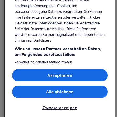
auf Informationen auf einem Gerät zu, z.B. auf
eindeutige Kennungen in Cookies, um
Inhaltsrichtlinien und Melden von Inhalten
personenbezogene Daten zu verarbeiten. Sie können
Ihre Präferenzen akzeptieren oder verwalten. Klicken
Hilfe
Sie dazu bitte unten oder besuchen Sie jederzeit die
Hilfe
Seite der Datenschutzrichtlinie. Diese Präferenzen
werden unseren Partnern signalisiert und haben keinen
Flug stornieren
Einfluss auf Surfdaten.
Hotel- oder Ferienunterkunftsbuchung stornieren
Wir und unsere Partner verarbeiten Daten,
Rückerstattungsdauer
um Folgendes bereitzustellen:
Expedia-Gutschein einlösen
Verwendung genauer Standortdaten.
Endgeräteeigenschaften zur Identifikation aktiv abfragen.
Internationale Reisedokumente
Speichern von oder Zugriff auf Informationen auf einem
Akzeptieren
Endgerät. Personalisierte Werbung und Inhalte, Messung
von Werbeleistung und der Performance von Inhalten,
Zielgruppenforschung sowie Entwicklung und
Verbesserung von Angeboten.
Alle ablehnen
© 2026 Expedia, Inc., ein Unternehmen der Expedia Group. Alle Rechte
Liste der Partner (Lieferanten)
vorbehalten. Expedia und das Expedia-Logo sind Handelsmarken oder
eingetragene Handelsmarken von Expedia, Inc.
Zwecke anzeigen