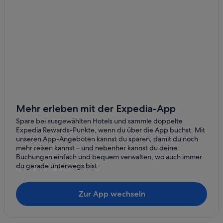
Downtown Fort Worth: Hotels
Hotels mit Casino in Fort Worth West
Richland Hills: Hotels
Hotels nahe Billy Bob's Texas
Hotels nahe Tornado Terry's Family Amusement Center
Hurst Hotels
Fort Worth Hotels
Mehr erleben mit der Expedia-App
Crowley Hotels
Spare bei ausgewählten Hotels und sammle doppelte
Expedia Rewards-Punkte, wenn du über die App buchst. Mit
Forest Hill Hotels
unseren App-Angeboten kannst du sparen, damit du noch
mehr reisen kannst – und nebenher kannst du deine
Fort Worth Stockyards: Hotels
Buchungen einfach und bequem verwalten, wo auch immer
Historische in Fort Worth Stockyards
du gerade unterwegs bist.
Fossil Creek: Hotels
Zur App wechseln
Aparthotels in Fort Worth West
Kennedale Hotels