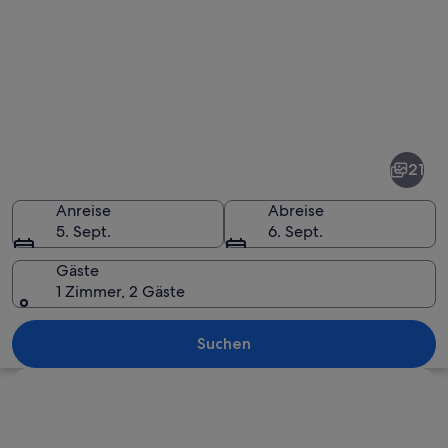
Fotos
von
Downtown
21
Fort
Worth
Anreise
Abreise
5. Sept.
6. Sept.
Gäste
1 Zimmer, 2 Gäste
Ein historisches rotes Gebäude mit 
Suchen
Karte erkunden