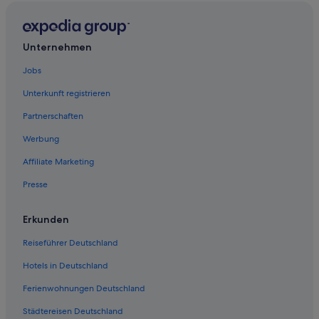
Clearfork: Hotels
Berkeley Place: Hotels
Lake Worth Hotels
Unternehmen
Fort Worth Cultural District: Hotels
Jobs
Tarrant County: Hotels
Unterkunft registrieren
Boutique- in Fort Worth
Partnerschaften
Hotels mit Aussicht in Fort Worth
Werbung
Central Arlington: Hotels
Affiliate Marketing
Watauga: Hotels
Presse
Everman: Hotels
Near Southside: Hotels
Erkunden
Saginaw: Hotels
Reiseführer Deutschland
Hotels in Deutschland
Ferienwohnungen Deutschland
Städtereisen Deutschland