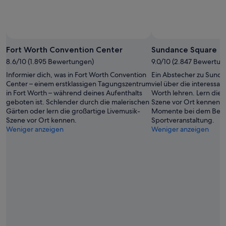
Fort Worth Convention Center
Sundance Square
8.6/10 (1.895 Bewertungen)
9.0/10 (2.847 Bewertun
Informier dich, was in Fort Worth Convention
Ein Abstecher zu Sunda
Center – einem erstklassigen Tagungszentrum
viel über die interessa
in Fort Worth – während deines Aufenthalts
Worth lehren. Lern die 
geboten ist. Schlender durch die malerischen
Szene vor Ort kennen 
Gärten oder lern die großartige Livemusik-
Momente bei dem Besu
Szene vor Ort kennen.
Sportveranstaltung.
Weniger anzeigen
Weniger anzeigen