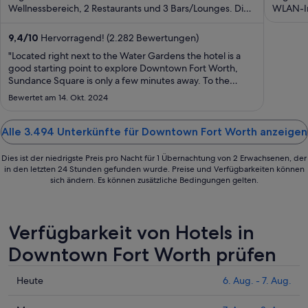
Wellnessbereich, 2 Restaurants und 3 Bars/Lounges. Die
Nacht
WLAN-In
Gäste ...
Gebühr) 
vom
23.
9,4
/
10
Hervorragend! (2.282 Bewertungen)
Aug.
"Located right next to the Water Gardens the hotel is a
bis
good starting point to explore Downtown Fort Worth,
Sundance Square is only a few minutes away. To the
zum
Stockyards it's a 10min drive. Our room was very spacious
24.
Bewertet am 14. Okt. 2024
and clean. However WiFi is only complementary for
Aug.
members which you would not expect ..."
Alle 3.494 Unterkünfte für Downtown Fort Worth anzeigen
Dies ist der niedrigste Preis pro Nacht für 1 Übernachtung von 2 Erwachsenen, der
in den letzten 24 Stunden gefunden wurde. Preise und Verfügbarkeiten können
sich ändern. Es können zusätzliche Bedingungen gelten.
Verfügbarkeit von Hotels in
Downtown Fort Worth prüfen
Prüfe
Heute
6. Aug. - 7. Aug.
die