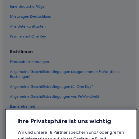
Innerdeutsche Flüge
Mietwagen Deutschland
Alle Unterkunftsarten
Prämien mit One Key
Richtlinien
Einreisebestimmungen
Allgemeine Geschäftsbedingungen (ausgenommen FeWo-direkt-
Buchungen)
Allgemeine Geschäftsbedingungen für One Key™
Allgemeine Geschäftsbedingungen von FeWo-direkt
Barrierefreiheit
Datenschutz
Ihre Privatsphäre ist uns wichtig
Cookies
Wir und unsere
16
Partner speichern und/ oder greifen
Rechtliche Hinweise/Kontakt