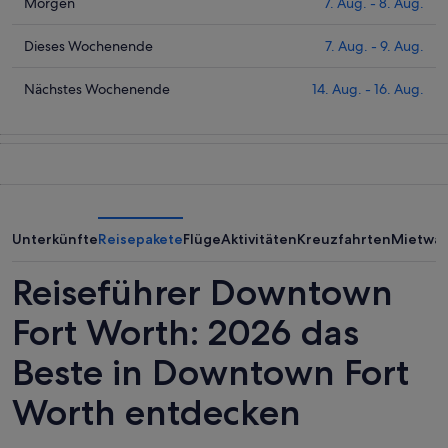
Preise
Prüfe
Morgen
7. Aug. - 8. Aug.
für
die
Downtown
Preise
Prüfe
Dieses Wochenende
7. Aug. - 9. Aug.
Fort
für
die
Worth
Downtown
Preise
Prüfe
Nächstes Wochenende
14. Aug. - 16. Aug.
heute
Fort
für
die
Nacht,
Worth
Downtown
Preise
6.
morgen
Fort
für
Aug.
Nacht,
Worth
Downtown
-
7.
dieses
Fort
7.
Aug.
Wochenende,
Worth
Aug.
-
7.
am
Unterkünfte
Reisepakete
Flüge
Aktivitäten
Kreuzfahrten
Mietwa
8.
Aug.
nächsten
Aug.
-
Wochenende,
Reiseführer Downtown
9.
14.
Aug.
Aug.
Fort Worth: 2026 das
-
Beste in Downtown Fort
16.
Aug.
Worth entdecken