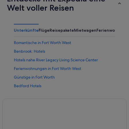
Welt voller Reisen
Unterkünfte
Flüge
Reisepakete
Mietwagen
Ferienwohnung
Romantische in Fort Worth West
Benbrook: Hotels
Hotels nahe River Legacy Living Science Center
Ferienwohnungen in Fort Worth West
Günstige in Fort Worth
Bedford Hotels
White Settlement: Hotels
B&B in Nord Fort Worth
Haltom City Hotels
North Richland Hills Hotels
Blue Mound: Hotels