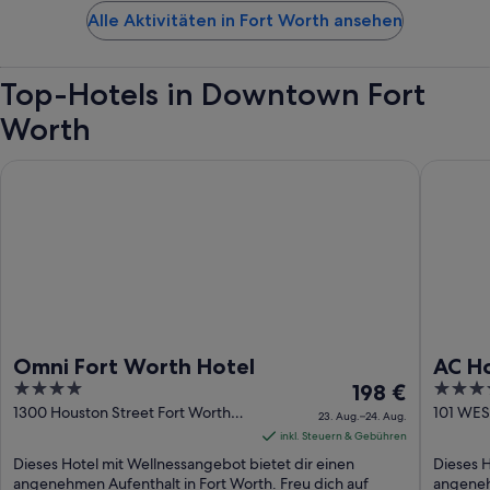
Alle Aktivitäten in Fort Worth ansehen
Top-Hotels in Downtown Fort
Worth
Omni Fort Worth Hotel
AC Hote
Omni Fort Worth Hotel
AC H
4
Der
4
198 €
out
Preis
out
1300 Houston Street Fort Worth
101 WES
23. Aug.–24. Aug.
TX
TX
of
beträgt
of
inkl. Steuern & Gebühren
5
198 €
5
Dieses Hotel mit Wellnessangebot bietet dir einen
Dieses H
pro
angenehmen Aufenthalt in Fort Worth. Freu dich auf
angenehm