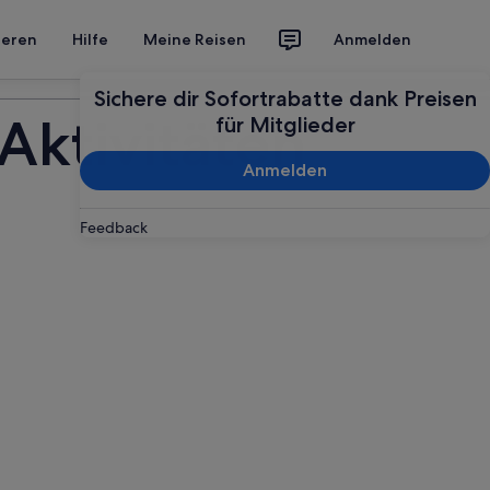
ieren
Hilfe
Meine Reisen
Anmelden
Deine Reise planen
Sichere dir Sofortrabatte dank Preisen
Aktivitäten
für Mitglieder
Anmelden
Feedback