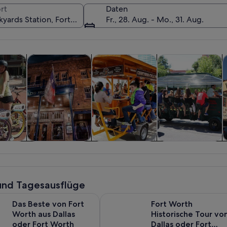
rt
Daten
Fr., 28. Aug. - Mo., 31. Aug.
Wird in einem neuen Tab geöffnet
Wird in einem neuen Tab geöffnet
Wird in 
d Tagesausflüge
Geschichte & Kultur
Essen, Trinken & Nachtleben
Abenteuer & Outd
P
Eine Menschenmenge am Stockyards S
 und
Geschichte &
Essen, Trinken &
Abenteuer &
sflüge
Kultur
Nachtleben
Outdoor
und Tagesausflüge
Wird in einem neue
von Fort Worth aus Dallas oder Fort Worth
Fort Worth Historische Tour von D
Das Beste von Fort
Fort Worth
Worth aus Dallas
Historische Tour vo
oder Fort Worth
Dallas oder Fort