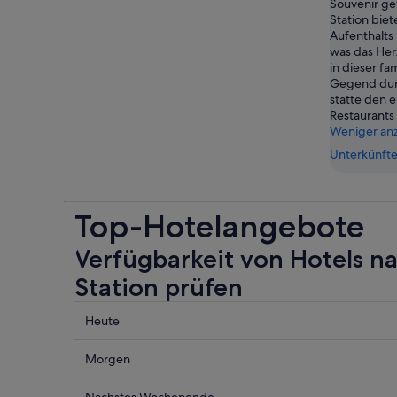
Souvenir ge
Station biet
Aufenthalts 
was das Her
in dieser fa
Gegend dur
statte den e
Restaurants
Weniger an
Unterkünfte
Top-Hotelangebote
Verfügbarkeit von Hotels n
Station prüfen
Prüfe
Heute
die
Preise
Prüfe
Morgen
nahe
die
Stockyards
Preise
Nächstes Wochenende