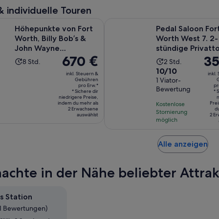
Bewertungen.
Bewertung.
Erw.
Erw.
& individuelle Touren
Wird i
e von Fort Worth, Billy Bob’s & John Wayne Tagestour
Pedal Saloon Fort Worth West 7.
Höhepunkte von Fort
Pedal Saloon For
Worth, Billy Bob’s &
Worth West 7. 2-
John Wayne
stündige Privatt
Der
670 €
Der
35
Tagestour
Die
Die
8 Std.
2 Std.
Preis
Prei
10.0
10/10
Aktivität
Aktivität
inkl. Steuern &
inkl.
beträgt
betr
von
1 Viator-
Gebühren
dauert
dauert
pro Erw.*
pr
670 €
355
Bewertung
10,
8
2
* Sichere dir
* 
niedrigere Preise,
pro
pro
n
basierend
Stunden
Stunden
indem du mehr als
Prei
Kostenlose
Erw.*
Per
2 Erwachsene
d
auf
Stornierung
auswählst
2 E
möglich
einer
Bewertung.
Wi
Alle anzeigen
in
ei
achte in der Nähe beliebter Attrak
ne
Ta
ge
s Station
51 Bewertungen)