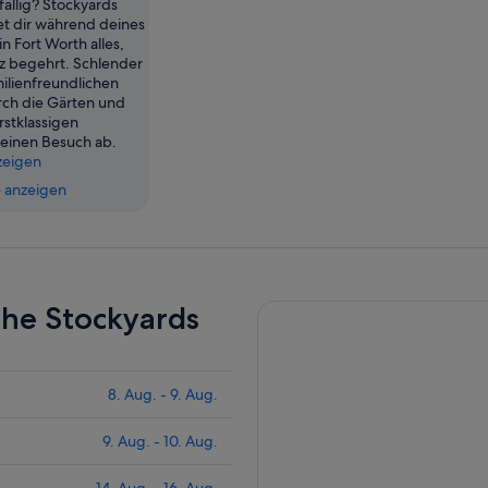
fällig? Stockyards
et dir während deines
in Fort Worth alles,
z begehrt. Schlender
milienfreundlichen
ch die Gärten und
rstklassigen
 einen Besuch ab.
zeigen
 anzeigen
ahe Stockyards
8. Aug. - 9. Aug.
9. Aug. - 10. Aug.
14. Aug. - 16. Aug.