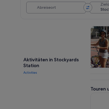
Abreiseort
Zielo
Karte erkunden
Touren un
Aktivitäten in Stockyards
Station
Touren
Activities
Tagesau
Touren 
Das Beste 