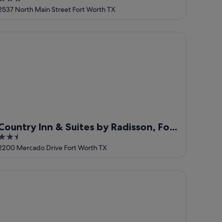
Historic Stockyards
out
2537 North Main Street Fort Worth TX
of
5
untry Inn & Suites by Radisson, Fort Worth, TX
Country Inn & Suites by Radisson, Fort
2.5
Worth, TX
out
2200 Mercado Drive Fort Worth TX
of
5
udio 6 Fort Worth, TX -Stockyards East