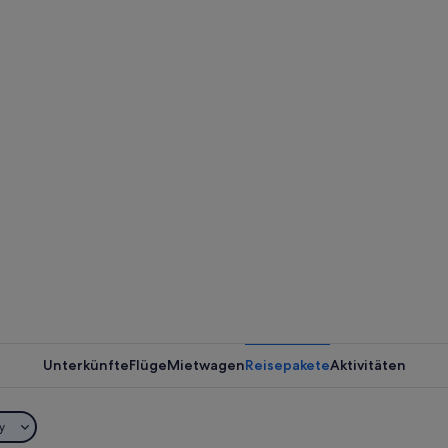
Unterkünfte
Flüge
Mietwagen
Reisepakete
Aktivitäten
y