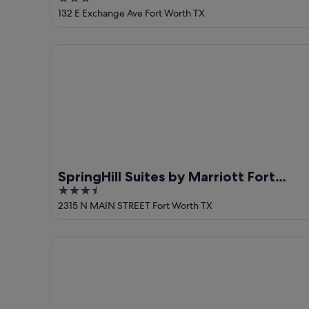
Stockyards
out
132 E Exchange Ave Fort Worth TX
of
5
SpringHill Suites by Marriott Fort Worth Historic S
SpringHill Suites by Marriott Fort
3.5
Worth Historic Stockyards
out
2315 N MAIN STREET Fort Worth TX
of
5
Omni Fort Worth Hotel