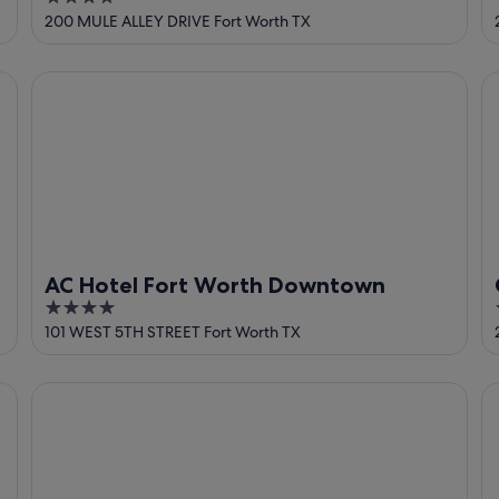
out
200 MULE ALLEY DRIVE Fort Worth TX
of
5
tockyards
AC Hotel Fort Worth Downtown
Co
AC Hotel Fort Worth Downtown
4
out
101 WEST 5TH STREET Fort Worth TX
of
5
Stockyards Hotel
St