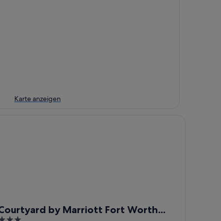
Karte anzeigen
urtyard by Marriott Fort Worth Historic Stockyards
Courtyard by Marriott Fort Worth
3