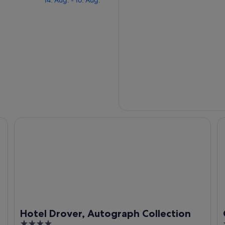
Hotel Drover, Autograph Collection
Co
Hotel Drover, Autograph Collection
4