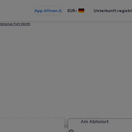
•
App öffnen
EUR
Unterkunft registr
terprise Fort Worth
ise in Fort Worth West
Am Abholort