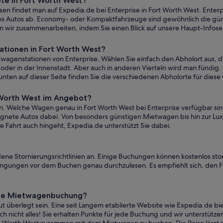
te in Fort Worth West?
n findet man auf Expedia.de bei Enterprise in Fort Worth West. Enterp
 Autos ab. Economy- oder Kompaktfahrzeuge sind gewöhnlich die günst
en wir zusammenarbeiten, indem Sie einen Blick auf unsere Haupt-Info
ationen in Fort Worth West?
wagenstationen von Enterprise. Wählen Sie einfach den Abholort aus, der
der in der Innenstadt. Aber auch in anderen Vierteln wird man fündig. Ei
unten auf dieser Seite finden Sie die verschiedenen Abholorte für dies
 Worth West im Angebot?
n. Welche Wagen genau in Fort Worth West bei Enterprise verfügbar sin
nete Autos dabei. Von besonders günstigen Mietwagen bis hin zur Luxu
 Fahrt auch hingeht, Expedia.de unterstützt Sie dabei.
edene Stornierungsrichtlinien an. Einige Buchungen können kostenlos st
edingungen vor dem Buchen genau durchzulesen. Es empfiehlt sich, den Fi
eine Mietwagenbuchung?
 überlegt sein. Eine seit Langem etablierte Website wie Expedia.de bi
 nicht alles! Sie erhalten Punkte für jede Buchung und wir unterstützen 