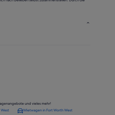
ich nach Belieben selbst zusammenstellen. Durch die
twagenangebote und vieles mehr!
ds
h West
Mietwagen in Fort Worth West