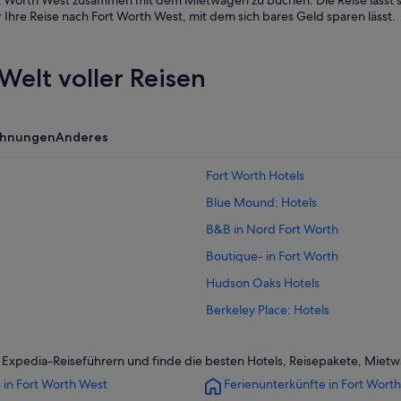
ort Worth West zusammen mit dem Mietwagen zu buchen. Die Reise lässt s
Ihre Reise nach Fort Worth West, mit dem sich bares Geld sparen lässt.
Welt voller Reisen
ohnungen
Anderes
Fort Worth Hotels
Blue Mound: Hotels
B&B in Nord Fort Worth
Boutique- in Fort Worth
Hudson Oaks Hotels
Berkeley Place: Hotels
Haltom City Hotels
n Expedia-Reiseführern und finde die besten Hotels, Reisepakete, Mie
Historische in Fort Worth Stockyar
 in Fort Worth West
Ferienunterkünfte in Fort Wort
Clearfork: Hotels