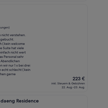
tungen)
 nicht verstehen.
 gebucht.
h ( kein welcome
e Suite hat viele
infach nicht wert
das Personal sehr
n Abendlichen
wir nur 1 x bei drei
echt schlecht ( kein
uchen gerne
Der
223 €
Preis
inkl. Steuern & Gebühren
beträgt
22. Aug.–23. Aug.
223 €
esidence
ladaeng Residence