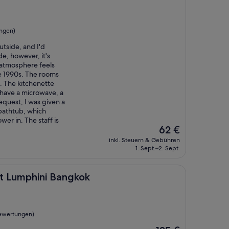
ngen)
utside, and I'd
de, however, it's
 atmosphere feels
he 1990s. The rooms
k. The kitchenette
 have a microwave, a
equest, I was given a
bathtub, which
er in. The staff is
Der
62 €
Preis
inkl. Steuern & Gebühren
beträgt
1. Sept.–2. Sept.
62 €
ini Bangkok
t Lumphini Bangkok
ewertungen)
Der