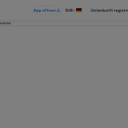
•
App öffnen
EUR
Unterkunft registr
sviertel