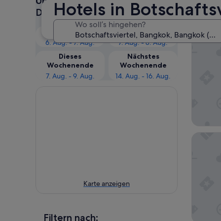
Überprüfe die Preise für diese
Hotels in Botschafts
Daten
Botsch
Wo soll’s hingehen?
The Cot
Heute
Morgen
6. Aug. - 7. Aug.
7. Aug. - 8. Aug.
Dieses
Nächstes
Wochenende
Wochenende
7. Aug. - 9. Aug.
14. Aug. - 16. Aug.
The Qua
Karte anzeigen
Filtern nach: