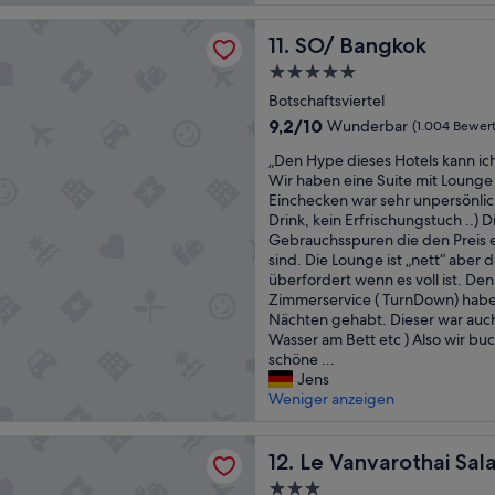
s
u
Bewertungen)
f
w
F
gkok
l
SO/ Bangkok
11. SO/ Bangkok
a
u
e
n
ß
g
5.0-
t
.
t
Sterne-
Botschaftsviertel
e
“
“
Unterkunft
d
9.2
9,2/10
Wunderbar
(1.004 Bewer
t
von
„
„Den Hype dieses Hotels kann ich
o
10,
D
Wir haben eine Suite mit Lounge
s
Wunderbar,
e
Einchecken war sehr unpersönlic
t
(1.004
n
Drink, kein Erfrischungstuch ..) Di
a
Bewertungen)
H
Gebrauchsspuren die den Preis e
y
y
sind. Die Lounge ist „nett“ aber 
t
p
überfordert wenn es voll ist. De
h
e
Zimmerservice ( TurnDown) haben 
e
d
Nächten gehabt. Dieser war auch 
r
i
Wasser am Bett etc ) Also wir b
e
e
schöne ...
.
s
Jens
I
e
Weniger anzeigen
n
s
s
H
i
arothai Saladaeng Residence
o
Le Vanvarothai Saladaeng R
12. Le Vanvarothai Sa
d
t
e
3.0-