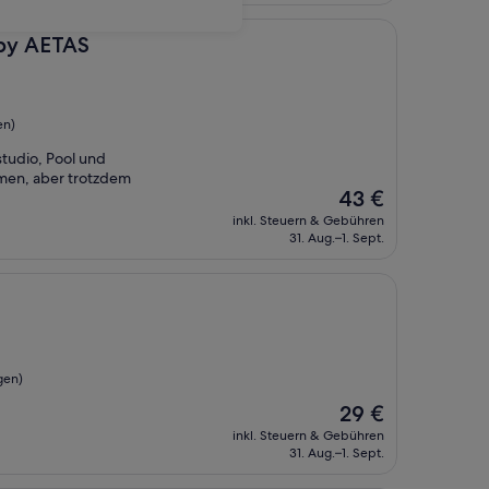
S
 by AETAS
en)
studio, Pool und
men, aber trotzdem
Der
43 €
Preis
inkl. Steuern & Gebühren
beträgt
31. Aug.–1. Sept.
43 €
gen)
Der
29 €
Preis
inkl. Steuern & Gebühren
beträgt
31. Aug.–1. Sept.
29 €