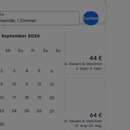
te
Suchen
eisende, 1 Zimmer
l
ng Hotel
September 2026
ngen)
g
ienstag
Mittwoch
Donnerstag
Freitag
Samstag
Sonntag
Mi
Do
Fr
Sa
So
ersonal sehr
Der
44 €
Preis
inkl. Steuern & Gebühren
beträgt
2. Sept.–3. Sept.
2
3
4
5
6
44 €
UHG
aeng by UHG
9
10
11
12
13
16
17
18
19
20
n)
23
24
25
26
27
Der
64 €
hler Pool.“
Preis
inkl. Steuern & Gebühren
30
beträgt
21. Aug.–22. Aug.
64 €