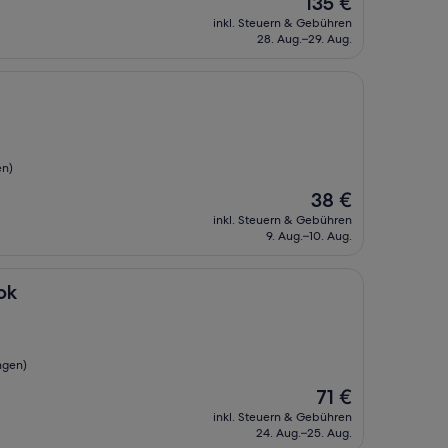
135 €
Preis
inkl. Steuern & Gebühren
beträgt
28. Aug.–29. Aug.
135 €
en)
Der
38 €
Preis
inkl. Steuern & Gebühren
beträgt
9. Aug.–10. Aug.
38 €
ok
ngen)
Der
71 €
Preis
inkl. Steuern & Gebühren
beträgt
24. Aug.–25. Aug.
71 €