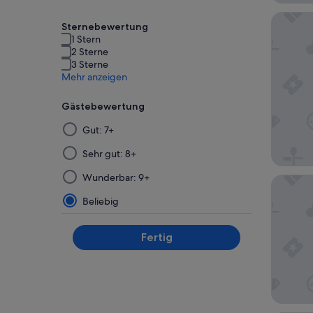
At Ease
Sternebewertung
1 Stern
2 Sterne
3 Sterne
Mehr anzeigen
Gästebewertung
Die
Gut: 7+
Ergebnisse
werden
Sehr gut: 8+
nach
Wunderbar: 9+
Trinity 
der
Auswahl
Beliebig
und
Anwendung
Fertig
eines
Filters
auf
einer
neuen