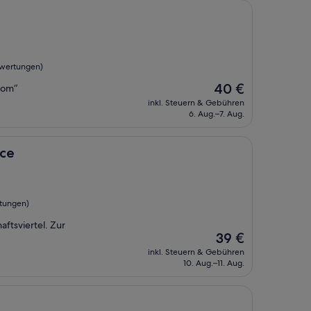
wertungen)
Der
40 €
oom“
Preis
inkl. Steuern & Gebühren
beträgt
6. Aug.–7. Aug.
40 €
nce
rtungen)
aftsviertel. Zur
Der
39 €
Preis
inkl. Steuern & Gebühren
beträgt
10. Aug.–11. Aug.
39 €