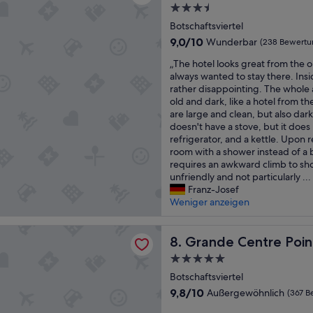
i
v
d
3.5-
n
e
Z
Sterne-
t
Botschaftsviertel
r
i
Unterkunft
e
y
m
9.0
9,0/10
Wunderbar
(238 Bewertu
r
c
m
von
„
e
„The hotel looks great from the o
l
e
10,
T
n
always wanted to stay there. Insi
e
r
Wunderbar,
h
R
rather disappointing. The whole
a
s
(238
e
e
old and dark, like a hotel from t
n
i
Bewertungen)
h
i
are large and clean, but also dar
r
n
o
h
doesn't have a stove, but it does
o
d
t
e
refrigerator, and a kettle. Upon r
o
i
e
d
room with a shower instead of a 
m
n
l
e
requires an awkward climb to show
“
d
l
s
unfriendly and not particularly ...
i
o
B
Franz-Josef
e
o
o
Weniger anzeigen
J
k
t
a
s
s
h
Centre Point Lumphini Bangkok
g
Grande Centre Point Lumph
c
8. Grande Centre Poin
r
r
h
e
5.0-
e
a
g
Sterne-
a
Botschaftsviertel
f
e
Unterkunft
t
t
9.8
k
9,8/10
Außergewöhnlich
(367 B
f
s
von
o