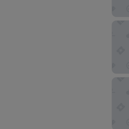
The Inn
Passa H