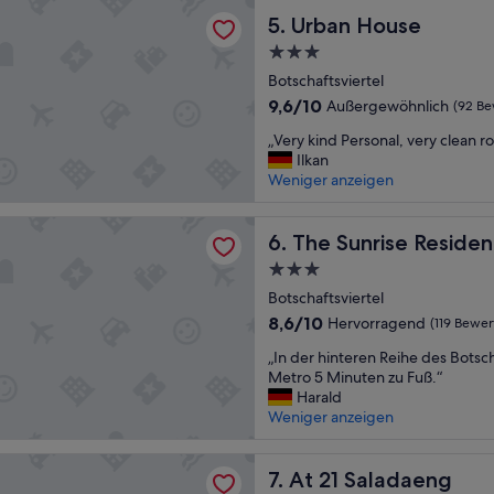
t
e
n
Bewertungen)
ouse
Urban House
e
5. Urban House
r
d
t
P
l
3.0-
e
o
i
Sterne-
Botschaftsviertel
s
o
c
Unterkunft
F
l
h
9.6
9,6/10
Außergewöhnlich
(92 Be
i
.
“
von
„
„Very kind Personal, very clean r
t
“
10,
V
Ilkan
n
Außergewöhnlich,
e
Weniger anzeigen
e
(92
r
s
Bewertungen)
y
s
rise Residence
k
The Sunrise Residence
6. The Sunrise Reside
s
i
t
3.0-
n
u
Sterne-
d
Botschaftsviertel
d
Unterkunft
P
i
8.6
8,6/10
Hervorragend
(119 Bewe
e
o
von
„
r
„In der hinteren Reihe des Botsch
,
10,
I
s
Metro 5 Minuten zu Fuß.“
P
Hervorragend,
n
o
Harald
o
(119
d
n
Weniger anzeigen
o
Bewertungen)
e
a
l
r
l
u
ladaeng
h
At 21 Saladaeng
,
7. At 21 Saladaeng
n