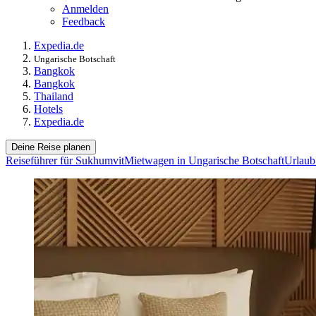
Anmelden
Feedback
Expedia.de
Ungarische Botschaft
Bangkok
Bangkok
Thailand
Hotels
Expedia.de
Deine Reise planen
Reiseführer für Sukhumvit
Mietwagen in Ungarische Botschaft
Urlaub