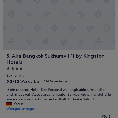
w
a
s
e
r
n
e
u
e
r
n
.
Aira Bangkok Sukhumvit 11 by Kingston Hotels
5. Aira Bangkok Sukhumvit 11 by Kingston
F
Hotels
r
ü
4.0-
h
Sterne-
Sukhumvit
s
Unterkunft
9.2
9,2/10
Wunderbar
(1.524 Bewertungen)
t
von
ü
„
„Sehr schönes Hotel! Das Personal war unglaublich freundlich
10,
c
S
und hilfsbereit. Ausgebrochen guter Service wie ich fande!! :) Es
Wunderbar,
k
e
war ein sehr sehr schöner Aufenthalt :D Danke dafür!!“
(1.524
s
h
Katrin
Bewertungen)
a
r
Weniger anzeigen
u
s
s
Der
78 €
c