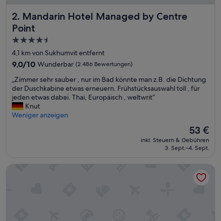
Mandarin Hotel Managed by Centre Point
2. Mandarin Hotel Managed by Centre
Point
4.5-
Sterne-
4,1 km von Sukhumvit entfernt
Unterkunft
9.0
9,0/10
Wunderbar
(2.486 Bewertungen)
von
„
„Zimmer sehr sauber , nur im Bad könnte man z.B. die Dichtung
10,
Z
der Duschkabine etwas erneuern. Frühstücksauswahl toll , für
Wunderbar,
i
jeden etwas dabei. Thai, Europäisch , weltwrit“
(2.486
m
Knut
Bewertungen)
m
Weniger anzeigen
e
Der
53 €
r
Preis
inkl. Steuern & Gebühren
s
beträgt
3. Sept.–4. Sept.
e
53 €
h
Valia Bangkok Sukhumvit 24 by Kingston Hotels
r
s
a
u
b
e