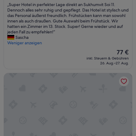
„
„Super Hotel in perfekter Lage direkt an Sukhumvit Soi 11.
10,
S
Dennoch alles sehr ruhig und gepflegt. Das Hotel ist stylisch und
Wunderbar,
u
das Personal äußerst freundlich. Frühstücken kann man sowohl
(381
p
innen als auch draußen. Gute Auswahl beim Frühstück. Wir
Bewertungen)
e
hatten ein Zimmer im 13. Stock. Super! Gerne wieder und auf
r
jeden Fall zu empfehlen!“
H
Sascha
o
Weniger anzeigen
t
Der
77 €
e
Preis
inkl. Steuern & Gebühren
l
beträgt
26. Aug.–27. Aug.
i
77 €
n
Grande Centre Point Surawong Bangkok
p
e
r
f
e
k
t
e
r
L
a
g