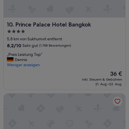
u
f
e
n
t
Prince Palace Hotel Bangkok
10. Prince Palace Hotel Bangkok
h
4.0-
a
Sterne-
l
5,8 km von Sukhumvit entfernt
Unterkunft
t
8.2
8,2/10
Sehr gut
(1.748 Bewertungen)
:
von
„
D
„Preis Leistung Top“
10,
P
D
Dennis
Sehr
r
a
Weniger anzeigen
gut,
e
n
(1.748
Der
36 €
i
k
Bewertungen)
Preis
inkl. Steuern & Gebühren
s
e
beträgt
21. Aug.–22. Aug.
L
d
36 €
e
a
Night Hotel Bangkok - Asoke Sukhumvit 15
i
f
s
ü
t
r
u
!
n
!
g
“
T