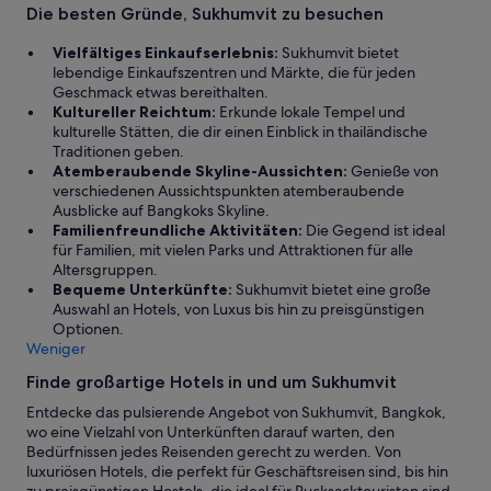
t
r
d
Die besten Gründe, Sukhumvit zu besuchen
.
s
k
e
S
e
o
z
Vielfältiges Einkaufserlebnis:
Sukhumvit bietet
t
r
m
e
lebendige Einkaufszentren und Märkte, die für jeden
o
v
m
i
Geschmack etwas bereithalten.
c
i
e
t
Kultureller Reichtum:
Erkunde lokale Tempel und
k
c
n
n
kulturelle Stätten, die dir einen Einblick in thailändische
.
e
“
a
Traditionen geben.
S
.
h
Atemberaubende Skyline-Aussichten:
Genieße von
u
“
a
verschiedenen Aussichtspunkten atemberaubende
p
l
Ausblicke auf Bangkoks Skyline.
e
l
Familienfreundliche Aktivitäten:
Die Gegend ist ideal
r
e
für Familien, mit vielen Parks und Attraktionen für alle
!
s
Altersgruppen.
G
a
Bequeme Unterkünfte:
Sukhumvit bietet eine große
e
u
Auswahl an Hotels, von Luxus bis hin zu preisgünstigen
r
f
Optionen.
n
g
Weniger
e
e
w
Finde großartige Hotels in und um Sukhumvit
f
i
ü
e
Entdecke das pulsierende Angebot von Sukhumvit, Bangkok,
l
d
wo eine Vielzahl von Unterkünften darauf warten, den
l
e
Bedürfnissen jedes Reisenden gerecht zu werden. Von
t
r
luxuriösen Hotels, die perfekt für Geschäftsreisen sind, bis hin
.
u