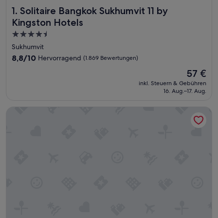
Solitaire Bangkok Sukhumvit 11 by Kingston Hotels
1. Solitaire Bangkok Sukhumvit 11 by
Kingston Hotels
4.5-
Sterne-
Sukhumvit
Unterkunft
8.8
8,8/10
Hervorragend
(1.869 Bewertungen)
von
Der
57 €
10,
Preis
Hervorragend,
inkl. Steuern & Gebühren
beträgt
16. Aug.–17. Aug.
(1.869
57 €
Bewertungen)
Mandarin Hotel Managed by Centre Point