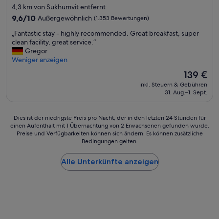
t
a
Sterne-
4,3 km von Sukhumvit entfernt
k
a
n
Unterkunft
,
9.6
9,6/10
Außergewöhnlich
(1.353 Bewertungen)
u
s
s
von
s
o
„
„Fantastic stay - highly recommended. Great breakfast, super
a
10,
.
w
F
clean facility, great service.“
u
Außergewöhnlich,
D
o
a
Gregor
b
(1.353
i
h
n
Weniger anzeigen
e
Bewertungen)
e
l
t
r
Z
Der
139 €
i
a
e
i
Preis
n
inkl. Steuern & Gebühren
s
u
m
beträgt
n
31. Aug.–1. Sept.
t
n
m
139 €
e
i
d
e
n
c
s
r
Dies
a
Dies ist der niedrigste Preis pro Nacht, der in den letzten 24 Stunden für
s
c
s
einen Aufenthalt mit 1 Übernachtung von 2 Erwachsenen gefunden wurde.
ist
l
t
h
i
Preise und Verfügbarkeiten können sich ändern. Es können zusätzliche
der
s
a
ö
Bedingungen gelten.
n
niedrigste
a
y
n
d
Preis
u
-
e
m
Alle Unterkünfte anzeigen
pro
c
h
Z
o
Nacht,
h
i
i
d
der
d
g
m
e
in
r
h
m
r
den
a
l
e
n
letzten
u
y
r
u
24 Stunden
ß
r
(