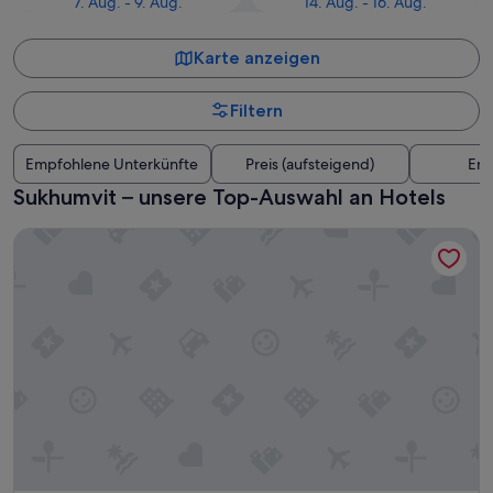
7. Aug. - 9. Aug.
14. Aug. - 16. Aug.
Karte anzeigen
Filtern
Empfohlene Unterkünfte
Preis (aufsteigend)
Ent
Sukhumvit – unsere Top-Auswahl an Hotels
Solitaire Bangkok Sukhumvit 11 by Kingston Hotels