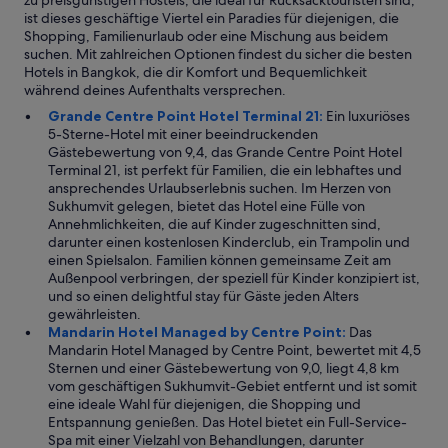
zu preisgünstigen Hostels, die ideal für Rucksacktouristen sind,
E
n
ist dieses geschäftige Viertel ein Paradies für diejenigen, die
s
d
Shopping, Familienurlaub oder eine Mischung aus beidem
g
a
suchen. Mit zahlreichen Optionen findest du sicher die besten
i
u
Hotels in Bangkok, die dir Komfort und Bequemlichkeit
b
f
während deines Aufenthalts versprechen.
t
j
Grande Centre Point Hotel Terminal 21:
Ein luxuriöses
n
e
5-Sterne-Hotel mit einer beeindruckenden
i
d
Gästebewertung von 9,4, das Grande Centre Point Hotel
c
e
Terminal 21, ist perfekt für Familien, die ein lebhaftes und
h
n
ansprechendes Urlaubserlebnis suchen. Im Herzen von
t
F
Sukhumvit gelegen, bietet das Hotel eine Fülle von
s
a
Annehmlichkeiten, die auf Kinder zugeschnitten sind,
a
l
darunter einen kostenlosen Kinderclub, ein Trampolin und
u
l
einen Spielsalon. Familien können gemeinsame Zeit am
s
z
Außenpool verbringen, der speziell für Kinder konzipiert ist,
z
u
und so einen delightful stay für Gäste jeden Alters
u
e
gewährleisten.
s
m
Mandarin Hotel Managed by Centre Point:
Das
e
p
Mandarin Hotel Managed by Centre Point, bewertet mit 4,5
t
f
Sternen und einer Gästebewertung von 9,0, liegt 4,8 km
z
e
vom geschäftigen Sukhumvit-Gebiet entfernt und ist somit
e
h
eine ideale Wahl für diejenigen, die Shopping und
n
l
Entspannung genießen. Das Hotel bietet ein Full-Service-
.
e
Spa mit einer Vielzahl von Behandlungen, darunter
I
n