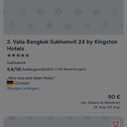
r
,
n
u
r
i
m
B
Valia Bangkok Sukhumvit 24 by Kingston Hotels
3. Valia Bangkok Sukhumvit 24 by Kingston
a
d
Hotels
k
5.0-
ö
Sterne-
n
Sukhumvit
n
Unterkunft
9.4
9,4/10
Außergewöhnlich
(1.261 Bewertungen)
t
von
e
„
„Very nice and clean Hotel.“
10,
m
V
Christian
Außergewöhnlich,
a
e
Weniger anzeigen
(1.261
n
r
Bewertungen)
Der
90 €
z
y
Preis
.
inkl. Steuern & Gebühren
n
beträgt
B
28. Aug.–29. Aug.
i
90 €
.
c
d
Grande Centre Point Sukhumvit 55
e
i
a