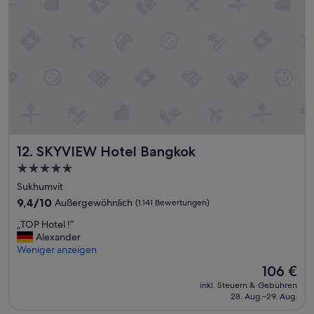
m
ä
n
g
e
l
n
.
C
e
n
SKYVIEW Hotel Bangkok
12. SKYVIEW Hotel Bangkok
t
r
5.0-
s
Sterne-
Sukhumvit
l
Unterkunft
e
9.4
9,4/10
Außergewöhnlich
(1.141 Bewertungen)
s
von
„
„TOP Hotel !“
H
10,
T
Alexander
o
Außergewöhnlich,
O
Weniger anzeigen
t
(1.141
P
e
Bewertungen)
Der
106 €
H
l
Preis
inkl. Steuern & Gebühren
o
.
beträgt
28. Aug.–29. Aug.
t
S
106 €
e
a