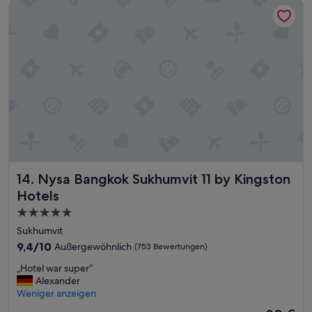
Nysa Bangkok Sukhumvit 11 by Kingston Hotels
Nysa Bangkok Sukhumvit 11 by Kingston Hotels
14. Nysa Bangkok Sukhumvit 11 by Kingston
Hotels
5.0-
Sterne-
Sukhumvit
Unterkunft
9.4
9,4/10
Außergewöhnlich
(753 Bewertungen)
von
„
„Hotel war super“
10,
H
Alexander
Außergewöhnlich,
o
Weniger anzeigen
(753
t
Bewertungen)