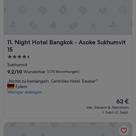
o
p
“
Night Hotel Bangkok - Asoke Sukhumvit 15
11. Night Hotel Bangkok - Asoke Sukhumvit
15
4.5-
Sterne-
Sukhumvit
Unterkunft
9.2
9,2/10
Wunderbar
(1.175 Bewertungen)
von
„
„Nichts zu bemängeln. Centrsles Hotel. Sauber“
10,
N
Eylem
Wunderbar,
i
Weniger anzeigen
(1.175
c
Bewertungen)
Der
63 €
h
Preis
inkl. Steuern & Gebühren
t
beträgt
1. Sept.–2. Sept.
s
63 €
z
SKYVIEW Hotel Bangkok
u
b
e