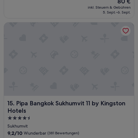
Der
80 €
e
Preis
inkl. Steuern & Gebühren
l
beträgt
5. Sept.–6. Sept.
w
80 €
a
Pipa Bangkok Sukhumvit 11 by Kingston Hotels
r
s
u
p
e
r
“
Pipa Bangkok Sukhumvit 11 by Kingston Hotels
15. Pipa Bangkok Sukhumvit 11 by Kingston
Hotels
4.5-
Sterne-
Sukhumvit
Unterkunft
9.2
9,2/10
Wunderbar
(381 Bewertungen)
von