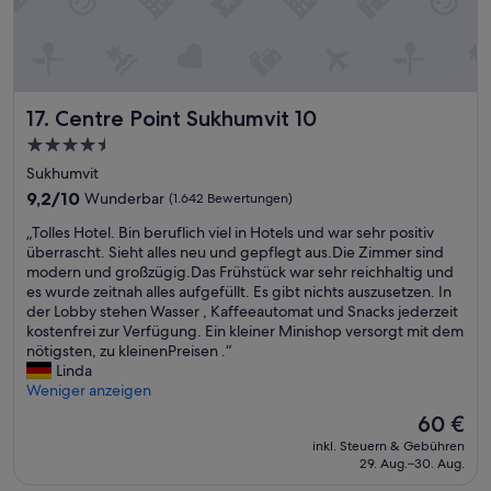
a
e
t
n
“
n
o
c
Centre Point Sukhumvit 10
17. Centre Point Sukhumvit 10
h
a
4.5-
l
Sterne-
Sukhumvit
l
Unterkunft
9.2
e
9,2/10
Wunderbar
(1.642 Bewertungen)
von
s
„
„Tolles Hotel. Bin beruflich viel in Hotels und war sehr positiv
10,
s
T
überrascht. Sieht alles neu und gepflegt aus.Die Zimmer sind
Wunderbar,
e
o
modern und großzügig.Das Frühstück war sehr reichhaltig und
(1.642
h
l
es wurde zeitnah alles aufgefüllt. Es gibt nichts auszusetzen. In
Bewertungen)
r
l
der Lobby stehen Wasser , Kaffeeautomat und Snacks jederzeit
r
e
kostenfrei zur Verfügung. Ein kleiner Minishop versorgt mit dem
u
s
nötigsten, zu kleinenPreisen .“
h
H
Linda
i
o
Weniger anzeigen
g
t
u
Der
60 €
e
n
Preis
inkl. Steuern & Gebühren
l
d
beträgt
29. Aug.–30. Aug.
.
g
60 €
B