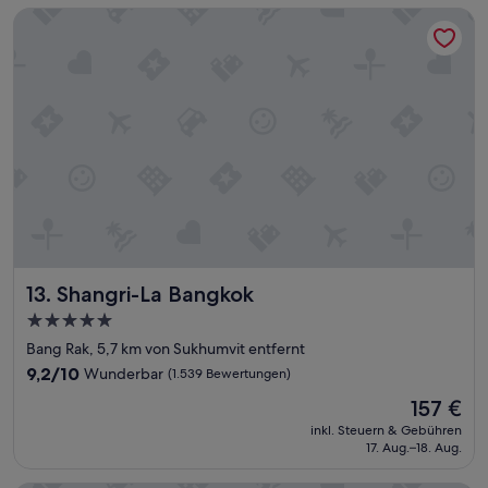
Shangri-La Bangkok
l
u
!
b
“
e
r
“
Shangri-La Bangkok
13. Shangri-La Bangkok
5.0-
Sterne-
Bang Rak, 5,7 km von Sukhumvit entfernt
Unterkunft
9.2
9,2/10
Wunderbar
(1.539 Bewertungen)
von
Der
157 €
10,
Preis
Wunderbar,
inkl. Steuern & Gebühren
beträgt
17. Aug.–18. Aug.
(1.539
157 €
Bewertungen)