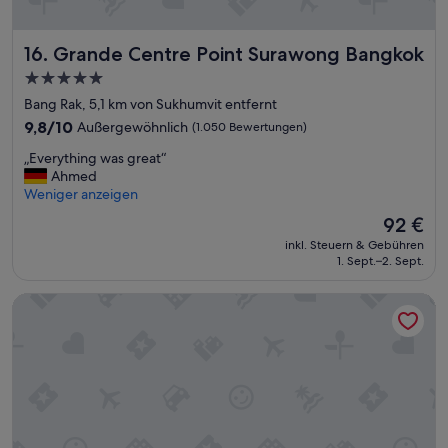
e
d
Grande Centre Point Surawong Bangkok
16. Grande Centre Point Surawong Bangkok
i
r
5.0-
e
Sterne-
Bang Rak, 5,1 km von Sukhumvit entfernt
k
Unterkunft
t
9.8
9,8/10
Außergewöhnlich
(1.050 Bewertungen)
a
von
„
„Everything was great“
n
10,
E
Ahmed
S
Außergewöhnlich,
v
Weniger anzeigen
u
(1.050
e
k
Bewertungen)
Der
92 €
r
h
Preis
inkl. Steuern & Gebühren
y
u
beträgt
1. Sept.–2. Sept.
t
m
92 €
h
v
Centre Point Sukhumvit 10
i
i
n
t
g
S
w
o
a
i
s
1
g
1
r
.
e
D