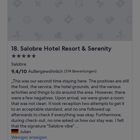
l
t
t
D
a
e
l
.
u
n
A
e
P
s
d
n
i
r
c
s
g
d
ø
h
g
e
e
v
k
e
b
r
d
a
g
o
l
e
b
e
t
a
d
Salobre Hotel Resort & Serenity
18. Salobre Hotel Resort & Serenity
i
n
e
u
e
n
D
5.0-
,
t
t
e
i
v
e
Sterne-
i
Salobre
,
s
o
M
k
Unterkunft
a
c
9.4
9,4/10
Außergewöhnlich
(374 Bewertungen)
r
u
k
u
o
von
a
s
e
„
„This was our second time staying here. The positives are still
c
s
10,
l
i
,
T
the food, the service, the hotel grounds, and the various
h
a
Außergewöhnlich,
l
k
m
h
activities and things to do around the area. However, there
n
n
(374
e
a
e
i
were a few negatives. Upon arrival, we were given a room
a
.
Bewertungen)
m
u
n
s
that was not clean. It took reception two attempts to get it
c
G
F
s
s
w
to an acceptable standard, and no one followed up
h
e
i
d
o
a
afterwards to check if everything was okay. Furthermore,
d
b
s
e
l
s
during check-out, no one asked us how our stay was. I felt
e
ä
c
m
s
o
that the signature "Salobre vibe" ...
m
u
h
A
e
u
Julian
B
d
u
q
n
r
Weniger anzeigen
e
e