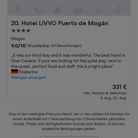
e
r
t
r
b
h
e
h
e
r
r
i
e
a
i
g
n
s
w
g
Hotel LIVVO Puerto de Mogán
20. Hotel LIVVO Puerto de Mogán
e
o
e
a
.
s
4.0-
k
r
s
P
t
u
v
Sterne-
c
o
Mogan
r
t
i
l
Unterkunft
s
9.0
9,0/10
Wunderbar
(161 Bewertungen)
e
s
c
e
i
von
s
i
e
a
t
„
„It was our third stay and it was wonderful. The best hotel in
10,
s
k
,
n
i
I
Gran Canaria. If your are looking for the quite stay, next to
Wunderbar,
t
t
t
e
v
t
the ocean, perfect food and staff, this is a right place“
(161
u
m
h
d
:
w
Ekaterina
Bewertungen)
n
o
e
/
K
a
Weniger anzeigen
d
t
h
m
o
s
d
Der
331 €
A
o
o
s
o
i
Preis
m
t
p
inkl. Steuern & Gebühren
t
u
e
beträgt
a
e
9. Aug.–10. Aug.
p
e
r
Q
331 €
d
l
e
n
t
u
o
g
d
l
h
a
Dies
r
Dies ist der niedrigste Preis pro Nacht, der in den letzten 24 Stunden für
r
e
o
i
l
einen Aufenthalt mit 1 Übernachtung von 2 Erwachsenen gefunden
ist
e
o
v
s
r
i
wurde. Preise und Verfügbarkeiten können sich ändern. Es können
der
s
u
e
e
d
zusätzliche Bedingungen gelten.
t
niedrigste
i
n
r
r
s
ä
Preis
h
d
y