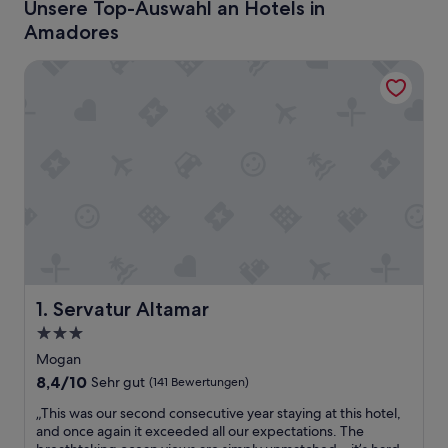
Unsere Top-Auswahl an Hotels in
Amadores
Servatur Altamar
Servatur Altamar
1. Servatur Altamar
3.0-
Sterne-
Mogan
Unterkunft
8.4
8,4/10
Sehr gut
(141 Bewertungen)
von
„
„This was our second consecutive year staying at this hotel,
10,
T
and once again it exceeded all our expectations. The
Sehr