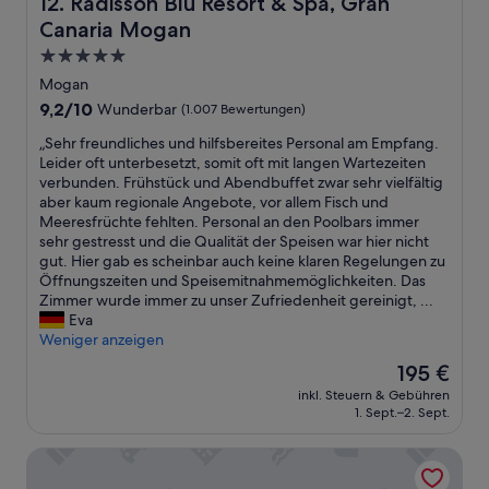
Radisson Blu Resort & Spa, Gran Canaria Mogan
12. Radisson Blu Resort & Spa, Gran
u
t
e
c
i
Canaria Mogan
b
r
h
t
e
g
t
5.0-
e
w
u
z
Sterne-
Mogan
s
o
t
u
Unterkunft
a
h
9.2
9,2/10
Wunderbar
(1.007 Bewertungen)
e
e
r
n
von
r
m
„
„Sehr freundliches und hilfsbereites Personal am Empfang.
e
e
10,
r
p
S
Leider oft unterbesetzt, somit oft mit langen Wartezeiten
v
r
Wunderbar,
e
f
e
verbunden. Frühstück und Abendbuffet zwar sehr vielfältig
e
(
(1.007
i
e
h
aber kaum regionale Angebote, vor allem Fisch und
r
t
Bewertungen)
c
h
r
Meeresfrüchte fehlten. Personal an den Poolbars immer
y
a
h
l
f
sehr gestresst und die Qualität der Speisen war hier nicht
c
u
b
e
r
gut. Hier gab es scheinbar auch keine klaren Regelungen zu
o
c
a
n
e
Öffnungszeiten und Speisemitnahmemöglichkeiten. Das
m
h
r
:
u
Zimmer wurde immer zu unser Zufriedenheit gereinigt, ...
f
t
.
N
n
Eva
o
a
W
e
d
Weniger anzeigen
r
u
a
g
l
t
c
s
a
Der
195 €
i
a
h
d
t
Preis
inkl. Steuern & Gebühren
c
b
i
a
i
beträgt
1. Sept.–2. Sept.
h
l
n
s
v
195 €
e
e
a
E
:
Hotel Cordial Mogán Playa
s
a
n
s
k
u
n
d
s
e