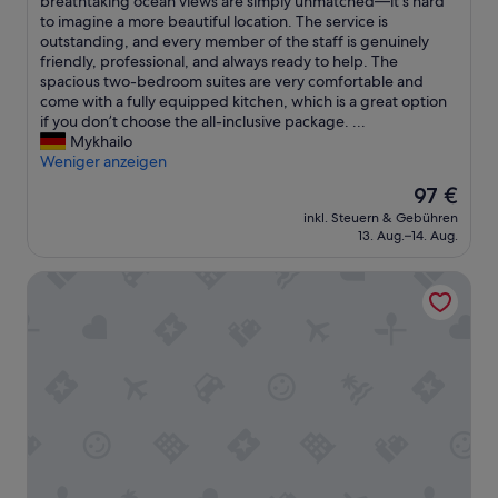
h
breathtaking ocean views are simply unmatched—it’s hard
gut,
i
to imagine a more beautiful location. The service is
(141
s
outstanding, and every member of the staff is genuinely
Bewertungen)
w
friendly, professional, and always ready to help. The
a
spacious two-bedroom suites are very comfortable and
s
come with a fully equipped kitchen, which is a great option
o
if you don’t choose the all-inclusive package. ...
u
Mykhailo
r
Weniger anzeigen
s
Der
97 €
e
Preis
inkl. Steuern & Gebühren
c
beträgt
13. Aug.–14. Aug.
o
97 €
n
Gloria Palace Royal Hotel & Spa
d
c
o
n
s
e
c
u
t
i
v