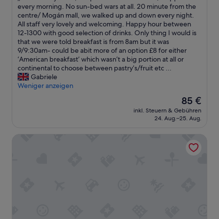
r
s
r
p
H
every morning. No sun-bed wars at all. 20 minute from the
h
d
Hervorragend,
s
z
e
o
o
centre/ Mogán mall, we walked up and down every night.
t
d
(51
o
u
t
s
t
All staff very lovely and welcoming. Happy hour between
r
Bewertungen)
n
h
.
i
e
12-1300 with good selection of drinks. Only thing I would is
.
e
a
ö
L
t
l
that we were told breakfast is from 8am but it was
.
c
l
r
i
i
i
9/9:30am- could be abit more of an option £8 for either
.
k
a
e
t
v
s
‘American breakfast’ which wasn’t a big portion at all or
i
n
n
e
e
v
continental to choose between pastry’s/fruit etc ...
g
d
.
v
s
e
Gabriele
,
e
“
i
a
r
Weniger anzeigen
K
n
n
r
y
ü
P
Der
85 €
d
e
c
c
o
Preis
p
s
inkl. Steuern & Gebühren
l
h
o
beträgt
å
24. Aug.–25. Aug.
t
e
e
l
85 €
t
i
a
n
b
e
l
Hotel LIVVO Puerto de Mogán
n
f
a
r
l
,
l
r
r
t
t
ä
s
a
h
h
c
i
s
e
e
h
m
s
f
p
e
m
e
o
o
n
e
n
o
o
k
r
.
d
l
l
s
G
,
a
e