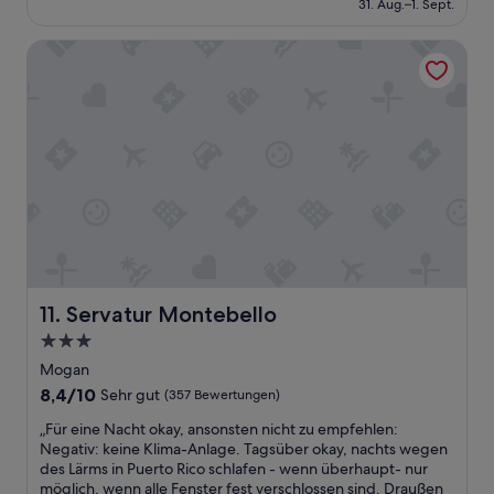
beträgt
i
i
31. Aug.–1. Sept.
(888
t
214 €
o
g
Bewertungen)
.
n
,
Servatur Montebello
Z
a
d
u
l
a
m
,
d
S
a
u
t
n
r
r
d
c
a
a
h
n
l
s
d
w
e
u
a
h
n
y
r
d
s
s
i
r
c
n
Servatur Montebello
11. Servatur Montebello
e
h
d
a
3.0-
l
i
d
e
Sterne-
e
Mogan
y
c
Unterkunft
I
8.4
8,4/10
Sehr gut
(357 Bewertungen)
t
h
n
von
o
t
n
„
„Für eine Nacht okay, ansonsten nicht zu empfehlen:
10,
h
g
e
F
Negativ: keine Klima-Anlage. Tagsüber okay, nachts wegen
Sehr
e
e
n
ü
des Lärms in Puerto Rico schlafen - wenn überhaupt- nur
gut,
l
s
s
r
möglich, wenn alle Fenster fest verschlossen sind. Draußen
(357