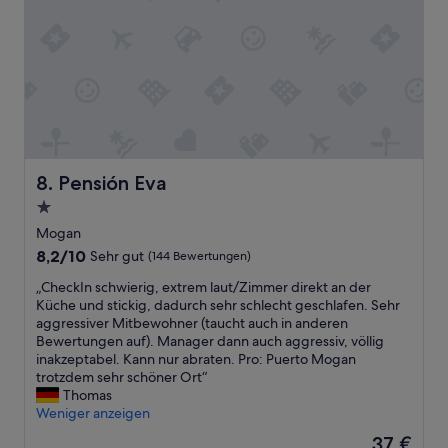
n
h
R
i
e
e
m
s
i
a
e
n
t
r
i
i
v
g
o
i
u
n
c
n
g
e
g
e
i
s
Pensión Eva
8. Pensión Eva
s
s
t
o
1.0-
o
e
r
Stern-
u
a
Mogan
g
t
m
Unterkunft
8.2
8,2/10
t
Sehr gut
(144 Bewertungen)
s
.
von
,
t
S
„
„CheckIn schwierig, extrem laut/Zimmer direkt an der
10,
m
a
c
C
Küche und stickig, dadurch sehr schlecht geschlafen. Sehr
Sehr
i
n
h
h
aggressiver Mitbewohner (taucht auch in anderen
gut,
t
d
n
e
Bewertungen auf). Manager dann auch aggressiv, völlig
(144
G
i
e
c
inakzeptabel. Kann nur abraten. Pro: Puerto Mogan
Bewertungen)
e
n
l
k
trotzdem sehr schöner Ort“
s
g
l
I
Thomas
a
,
e
n
Weniger anzeigen
n
a
P
s
g
Der
37 €
n
r