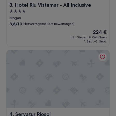
n
Hotel Riu Vistamar - All Inclusive
3. Hotel Riu Vistamar - All Inclusive
d
o
4.0-
n
Sterne-
Mogan
c
Unterkunft
8.6
8,6/10
Hervorragend
(876 Bewertungen)
e
von
a
Der
224 €
10,
g
Preis
Hervorragend,
inkl. Steuern & Gebühren
a
beträgt
1. Sept.–2. Sept.
(876
i
224 €
Bewertungen)
n
Servatur Riosol
i
t
e
x
c
e
e
d
e
d
a
l
l
o
Servatur Riosol
4. Servatur Riosol