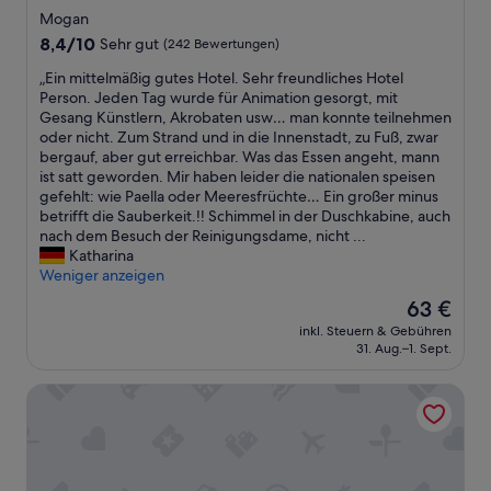
a
Sterne-
Mogan
k
Unterkunft
8.4
8,4/10
Sehr gut
(242 Bewertungen)
i
von
n
„
„Ein mittelmäßig gutes Hotel. Sehr freundliches Hotel
10,
g
E
Person. Jeden Tag wurde für Animation gesorgt, mit
Sehr
o
i
Gesang Künstlern, Akrobaten usw… man konnte teilnehmen
gut,
c
n
oder nicht. Zum Strand und in die Innenstadt, zu Fuß, zwar
(242
e
m
bergauf, aber gut erreichbar. Was das Essen angeht, mann
Bewertungen)
a
i
ist satt geworden. Mir haben leider die nationalen speisen
n
t
gefehlt: wie Paella oder Meeresfrüchte… Ein großer minus
v
t
betrifft die Sauberkeit.!! Schimmel in der Duschkabine, auch
i
e
nach dem Besuch der Reinigungsdame, nicht ...
e
l
Katharina
w
m
Weniger anzeigen
s
ä
a
Der
63 €
ß
r
Preis
inkl. Steuern & Gebühren
i
e
beträgt
31. Aug.–1. Sept.
g
s
63 €
g
i
H10 Costa Mogán
u
m
t
p
e
l
s
y
H
u