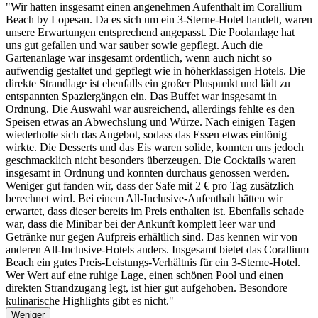
"Wir hatten insgesamt einen angenehmen Aufenthalt im Corallium
Beach by Lopesan. Da es sich um ein 3-Sterne-Hotel handelt, waren
unsere Erwartungen entsprechend angepasst. Die Poolanlage hat
uns gut gefallen und war sauber sowie gepflegt. Auch die
Gartenanlage war insgesamt ordentlich, wenn auch nicht so
aufwendig gestaltet und gepflegt wie in höherklassigen Hotels. Die
direkte Strandlage ist ebenfalls ein großer Pluspunkt und lädt zu
entspannten Spaziergängen ein. Das Buffet war insgesamt in
Ordnung. Die Auswahl war ausreichend, allerdings fehlte es den
Speisen etwas an Abwechslung und Würze. Nach einigen Tagen
wiederholte sich das Angebot, sodass das Essen etwas eintönig
wirkte. Die Desserts und das Eis waren solide, konnten uns jedoch
geschmacklich nicht besonders überzeugen. Die Cocktails waren
insgesamt in Ordnung und konnten durchaus genossen werden.
Weniger gut fanden wir, dass der Safe mit 2 € pro Tag zusätzlich
berechnet wird. Bei einem All-Inclusive-Aufenthalt hätten wir
erwartet, dass dieser bereits im Preis enthalten ist. Ebenfalls schade
war, dass die Minibar bei der Ankunft komplett leer war und
Getränke nur gegen Aufpreis erhältlich sind. Das kennen wir von
anderen All-Inclusive-Hotels anders. Insgesamt bietet das Corallium
Beach ein gutes Preis-Leistungs-Verhältnis für ein 3-Sterne-Hotel.
Wer Wert auf eine ruhige Lage, einen schönen Pool und einen
direkten Strandzugang legt, ist hier gut aufgehoben. Besondore
kulinarische Highlights gibt es nicht."
Weniger