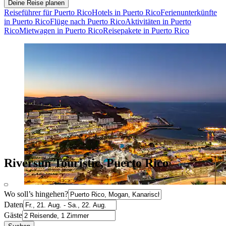
Deine Reise planen
Reiseführer für Puerto Rico
Hotels in Puerto Rico
Ferienunterkünfte
in Puerto Rico
Flüge nach Puerto Rico
Aktivitäten in Puerto
Rico
Mietwagen in Puerto Rico
Reisepakete in Puerto Rico
Riversun Touristic, Puerto Rico
Wo soll’s hingehen?
Daten
Gäste