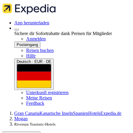
App herunterladen
Sichere dir Sofortrabatte dank Preisen für Mitglieder
Anmelden
Posteingang
Reisen buchen
Hilfe
Deutsch · EUR · DE
Unterkunft registrieren
Meine Reisen
Feedback
Gran Canaria
Kanarische Inseln
Spanien
Hotels
Expedia.de
Mogan
Riversun Touristic-Hotels