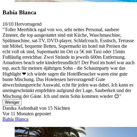
Bahía Blanca
10/10
Hervorragend
"Toller Meerblick egal von wo, sehr nettes Personal, saubere
Zimmer, die top ausgestattet sind mit Küche, Waschmaschine,
Spülmaschine, sat-TV, DVD-player, Schlafcouch, Esstisch, Terrasse
mit Möbel, bequeme Betten, Supermarkt im hotel mit Preisen die
echt voll ok sind, Supermarkt im Ort ca 5€ mit Taxi oder 15min
Fußläufig erreichbar. Zwei Strände in jeweils 600m Entfernung.
Amadores beach sehr kinderfreundlich!! Der Pool im hotel war auch
top, auch für meinen 4jährigen Sohn - die Schaumparty war das
Highlight ❤ ich würde sagen die HotelBesucher waren eine gute
bunte Mischung. Das Hotelessen hervorragend! Gute
abwechslungsreiche Auswahl, echt für jeden was dabei. Ich kann es
uneingeschränkt empfehlen aufgrund der Lage, Sauberkeit und der
Mischung der Gäste. Ich und mein Sohn kommen wieder 😊"
Weniger
Danika
Aufenthalt von 15 Nächten
Vor 11 Monaten gepostet
Bahía Blanca