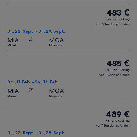
Flug mit avianca auswählen, Abflug Di., 22. Sept. ab Miami 
483 €
483 €
Hin-
Hin- und Rückflug
und
vor 7 Stunden gefunden
Rückflug,
Di., 22. Sept. - Di., 29. Sept.
vor
MIA
MGA
7 Stunden
Miami
Managua
gefunden
Flug mit avianca auswählen, Abflug Do., 11. Feb. ab Miami na
485 €
485 €
Hin-
Hin- und Rückflug
und
vor 3 Tagen gefunden
Rückflug,
Do., 11. Feb. - Sa., 13. Feb.
vor
MIA
MGA
3 Tagen
Miami
Managua
gefunden
Flug mit avianca auswählen, Abflug Di., 22. Sept. ab Miami 
489 €
489 €
Hin-
Hin- und Rückflug
und
vor 7 Stunden gefunden
Rückflug,
Di., 22. Sept. - Di., 29. Sept.