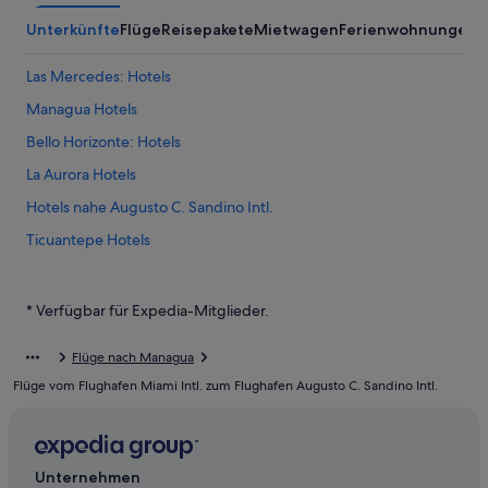
Unterkünfte
Flüge
Reisepakete
Mietwagen
Ferienwohnungen
Las Mercedes: Hotels
Managua Hotels
Bello Horizonte: Hotels
La Aurora Hotels
Hotels nahe Augusto C. Sandino Intl.
Ticuantepe Hotels
Hotels nahe Laguna de Tiscapa
Managua: Hotels
* Verfügbar für Expedia-Mitglieder.
Hotels nahe UNAN
Flüge nach Managua
Hotels nahe Puerto Salvador Allende
Flüge vom Flughafen Miami Intl. zum Flughafen Augusto C. Sandino Intl.
Hotels nahe Mercado Carlos Roberto Huembes
Boutique- in Managua
Villa Fontana: Hotels
Unternehmen