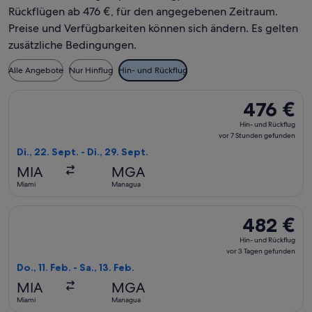
Rückflügen ab 476 €, für den angegebenen Zeitraum.
Preise und Verfügbarkeiten können sich ändern. Es gelten
zusätzliche Bedingungen.
Alle Angebote
Nur Hinflug
Hin- und Rückflug
Flug mit avianca auswählen, Abflug Di., 22. Sept. ab Miami n
476 €
476 €
Hin-
Hin- und Rückflug
und
vor 7 Stunden gefunden
Rückflug,
Di., 22. Sept. - Di., 29. Sept.
vor
MIA
MGA
7 Stunden
Miami
Managua
gefunden
Flug mit avianca auswählen, Abflug Do., 11. Feb. ab Miami na
482 €
482 €
Hin-
Hin- und Rückflug
und
vor 3 Tagen gefunden
Rückflug,
Do., 11. Feb. - Sa., 13. Feb.
vor
MIA
MGA
3 Tagen
Miami
Managua
gefunden