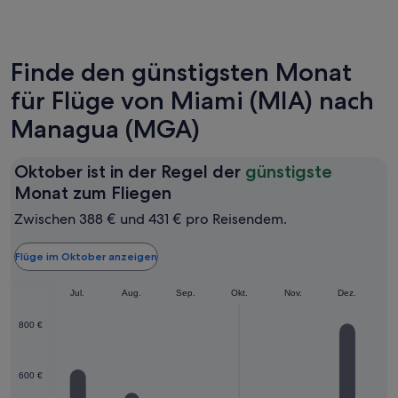
Finde den günstigsten Monat
für Flüge von Miami (MIA) nach
Managua (MGA)
Oktober ist in der Regel der
günstigste
Oktober
Monat zum Fliegen
ist
Zwischen 388 € und 431 € pro Reisendem.
in
der
Flüge im Oktober anzeigen
Regel
Jun.
Jul.
Aug.
der
Sep.
Okt.
Nov.
Dez.
günstigste
800 €
Monat
zum
600 €
Fliegen