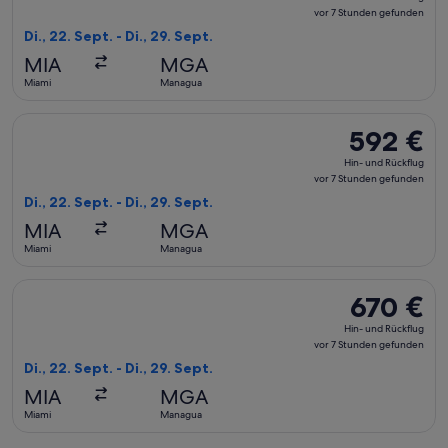
und
vor 7 Stunden gefunden
Rückflug,
Di., 22. Sept. - Di., 29. Sept.
vor
MIA
MGA
7 Stunden
Miami
Managua
gefunden
Flug mit United auswählen, Abflug Di., 22. Sept. ab Miami n
592 €
592 €
Hin-
Hin- und Rückflug
und
vor 7 Stunden gefunden
Rückflug,
Di., 22. Sept. - Di., 29. Sept.
vor
MIA
MGA
7 Stunden
Miami
Managua
gefunden
Flug mit American Airlines auswählen, Abflug Di., 22. Sept.
670 €
670 €
Hin-
Hin- und Rückflug
und
vor 7 Stunden gefunden
Rückflug,
Di., 22. Sept. - Di., 29. Sept.
vor
MIA
MGA
7 Stunden
Miami
Managua
gefunden