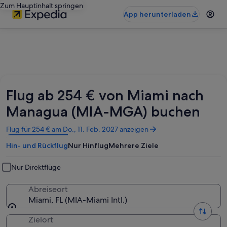
Zum Hauptinhalt springen
App herunterladen
Flug ab 254 € von Miami nach
Managua (MIA-MGA) buchen
Wird
Flug für 254 € am Do., 11. Feb. 2027 anzeigen
in
Hin- und Rückflug
Nur Hinflug
Mehrere Ziele
einem
neuen
Fenster
Nur Direktflüge
geöffnet
Abreiseort
Miami, FL (MIA-Miami Intl.)
Zielort