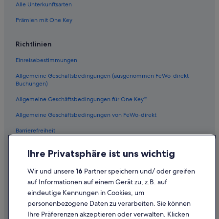
Alle Unterkunftsarten
Prämien mit One Key
Richtlinien
Einreisebestimmungen
Allgemeine Geschäftsbedingungen (ausgenommen FeWo-direkt-
Buchungen)
Allgemeine Geschäftsbedingungen für One Key™
Allgemeine Geschäftsbedingungen von FeWo-direkt
Barrierefreiheit
Datenschutz
Ihre Privatsphäre ist uns wichtig
Cookies
Wir und unsere
16
Partner speichern und/ oder greifen
Rechtliche Hinweise/Kontakt
auf Informationen auf einem Gerät zu, z.B. auf
eindeutige Kennungen in Cookies, um
Inhaltsrichtlinien und Melden von Inhalten
personenbezogene Daten zu verarbeiten. Sie können
Ihre Präferenzen akzeptieren oder verwalten. Klicken
Hilfe