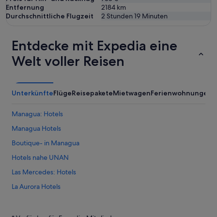
Entfernung
2184
km
Durchschnittliche Flugzeit
2 Stunden 19 Minuten
Entdecke mit Expedia eine
Welt voller Reisen
Unterkünfte
Flüge
Reisepakete
Mietwagen
Ferienwohnungen
Managua: Hotels
Managua Hotels
Boutique- in Managua
Hotels nahe UNAN
Las Mercedes: Hotels
La Aurora Hotels
Villa Fontana: Hotels
Ticuantepe Hotels