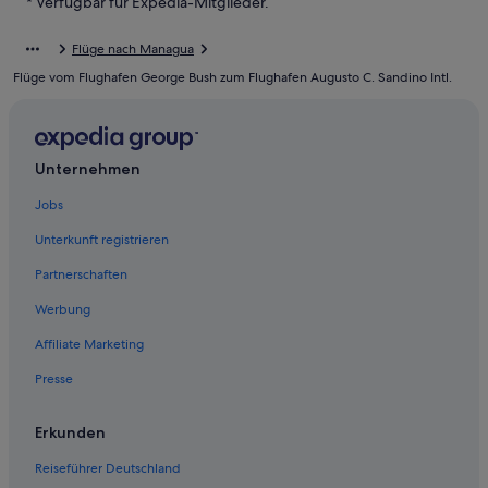
* Verfügbar für Expedia-Mitglieder.
Bello Horizonte: Hotels
Flüge nach Managua
Hotels nahe Mercado Carlos Roberto Huembes
Flüge vom Flughafen George Bush zum Flughafen Augusto C. Sandino Intl.
Hotels nahe Laguna de Tiscapa
Hotels nahe Puerto Salvador Allende
Hotels nahe Augusto C. Sandino Intl.
Unternehmen
Jobs
Unterkunft registrieren
Partnerschaften
Werbung
Affiliate Marketing
Presse
Erkunden
Reiseführer Deutschland