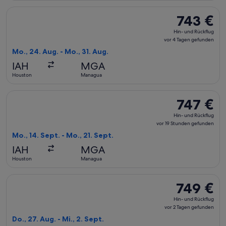
Flug mit avianca auswählen, Abflug Mo., 24. Aug. ab Housto
743 €
743 €
Hin-
Hin- und Rückflug
und
vor 4 Tagen gefunden
Rückflug,
Mo., 24. Aug. - Mo., 31. Aug.
vor
IAH
MGA
4 Tagen
Houston
Managua
gefunden
Flug mit avianca auswählen, Abflug Mo., 14. Sept. ab Housto
747 €
747 €
Hin-
Hin- und Rückflug
und
vor 19 Stunden gefunden
Rückflug,
Mo., 14. Sept. - Mo., 21. Sept.
vor
IAH
MGA
19 Stunden
Houston
Managua
gefunden
Flug mit avianca auswählen, Abflug Do., 27. Aug. ab Houston
749 €
749 €
Hin-
Hin- und Rückflug
und
vor 2 Tagen gefunden
Rückflug,
Do., 27. Aug. - Mi., 2. Sept.