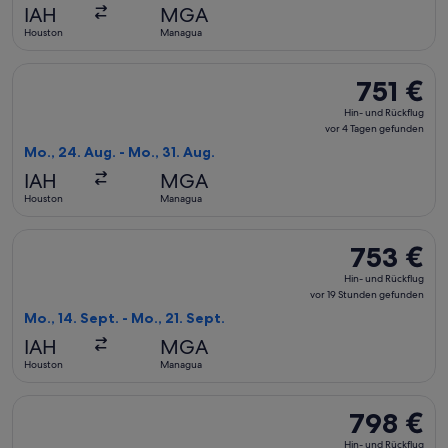
vor
IAH
MGA
2 Tagen
Houston
Managua
gefunden
Flug mit avianca auswählen, Abflug Mo., 24. Aug. ab Housto
751 €
751 €
Hin-
Hin- und Rückflug
und
vor 4 Tagen gefunden
Rückflug,
Mo., 24. Aug. - Mo., 31. Aug.
vor
IAH
MGA
4 Tagen
Houston
Managua
gefunden
Flug mit avianca auswählen, Abflug Mo., 14. Sept. ab Housto
753 €
753 €
Hin-
Hin- und Rückflug
und
vor 19 Stunden gefunden
Rückflug,
Mo., 14. Sept. - Mo., 21. Sept.
vor
IAH
MGA
19 Stunden
Houston
Managua
gefunden
Flug mit United auswählen, Abflug Mo., 14. Sept. ab Houston
798 €
798 €
Hin-
Hin- und Rückflug