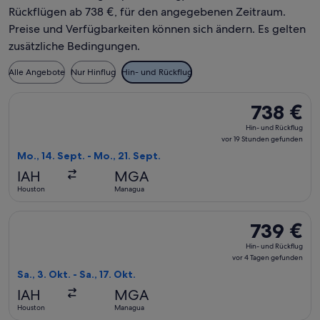
Rückflügen ab 738 €, für den angegebenen Zeitraum.
Preise und Verfügbarkeiten können sich ändern. Es gelten
zusätzliche Bedingungen.
Alle Angebote
Nur Hinflug
Hin- und Rückflug
Flug mit avianca auswählen, Abflug Mo., 14. Sept. ab Housto
738 €
738 €
Hin-
Hin- und Rückflug
und
vor 19 Stunden gefunden
Rückflug,
Mo., 14. Sept. - Mo., 21. Sept.
vor
IAH
MGA
19 Stunden
Houston
Managua
gefunden
Flug mit avianca auswählen, Abflug Sa., 3. Okt. ab Houston n
739 €
739 €
Hin-
Hin- und Rückflug
und
vor 4 Tagen gefunden
Rückflug,
Sa., 3. Okt. - Sa., 17. Okt.
vor
IAH
MGA
4 Tagen
Houston
Managua
gefunden