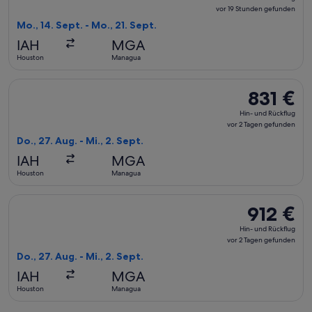
und
vor 19 Stunden gefunden
Rückflug,
Mo., 14. Sept. - Mo., 21. Sept.
vor
IAH
MGA
19 Stunden
Houston
Managua
gefunden
Flug mit American Airlines auswählen, Abflug Do., 27. Aug. 
831 €
831 €
Hin-
Hin- und Rückflug
und
vor 2 Tagen gefunden
Rückflug,
Do., 27. Aug. - Mi., 2. Sept.
vor
IAH
MGA
2 Tagen
Houston
Managua
gefunden
Flug mit Aeromexico auswählen, Abflug Do., 27. Aug. ab Hou
912 €
912 €
Hin-
Hin- und Rückflug
und
vor 2 Tagen gefunden
Rückflug,
Do., 27. Aug. - Mi., 2. Sept.
vor
IAH
MGA
2 Tagen
Houston
Managua
gefunden