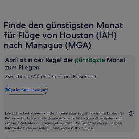
Finde den günstigsten Monat
für Flüge von Houston (IAH)
nach Managua (MGA)
April ist in der Regel der
günstigste
Monat
April
zum Fliegen
ist
Zwischen 677 € und 751 € pro Reisendem.
in
der
Flüge im April anzeigen
Regel
der
günstigste
Die Einblicke basieren auf den Preisen aus Suchanfragen für Economy-
Monat
Reisen von 10 Tagen oder weniger, die in den letzten 12 Monaten auf
unseren Websites durchgeführt wurden. Die Einblicke dienen nur der
zum
Information; die aktuellen Preise können abweichen.
Fliegen