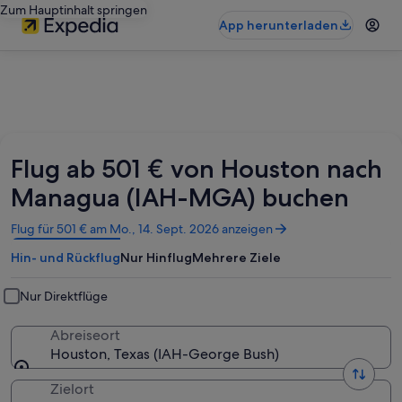
Zum Hauptinhalt springen
App herunterladen
Flug ab 501 € von Houston nach
Managua (IAH-MGA) buchen
Wird
Flug für 501 € am Mo., 14. Sept. 2026 anzeigen
in
Hin- und Rückflug
Nur Hinflug
Mehrere Ziele
einem
neuen
Fenster
Nur Direktflüge
geöffnet
Abreiseort
Houston, Texas (IAH-George Bush)
Zielort