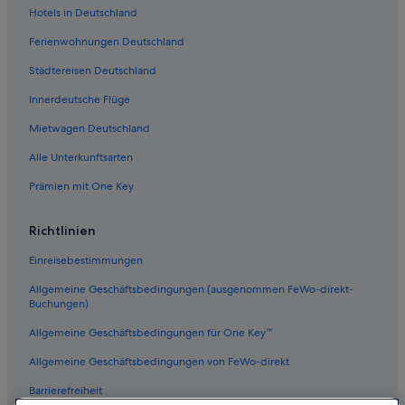
Hotels in Deutschland
Ferienwohnungen Deutschland
Städtereisen Deutschland
Innerdeutsche Flüge
Mietwagen Deutschland
Alle Unterkunftsarten
Prämien mit One Key
Richtlinien
Einreisebestimmungen
Allgemeine Geschäftsbedingungen (ausgenommen FeWo-direkt-
Buchungen)
Allgemeine Geschäftsbedingungen für One Key™
Allgemeine Geschäftsbedingungen von FeWo-direkt
Barrierefreiheit