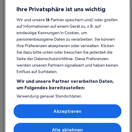
Datenschutz
Ihre Privatsphäre ist uns wichtig
Cookies
Wir und unsere
16
Partner speichern und/ oder greifen
Rechtliche Hinweise/Kontakt
auf Informationen auf einem Gerät zu, z.B. auf
eindeutige Kennungen in Cookies, um
Inhaltsrichtlinien und Melden von Inhalten
personenbezogene Daten zu verarbeiten. Sie können
Ihre Präferenzen akzeptieren oder verwalten. Klicken
Hilfe
Sie dazu bitte unten oder besuchen Sie jederzeit die
Hilfe
Seite der Datenschutzrichtlinie. Diese Präferenzen
werden unseren Partnern signalisiert und haben keinen
Flug stornieren
Einfluss auf Surfdaten.
Hotel- oder Ferienunterkunftsbuchung stornieren
Wir und unsere Partner verarbeiten Daten,
Rückerstattungsdauer
um Folgendes bereitzustellen:
Expedia-Gutschein einlösen
Verwendung genauer Standortdaten.
Endgeräteeigenschaften zur Identifikation aktiv abfragen.
Internationale Reisedokumente
Speichern von oder Zugriff auf Informationen auf einem
Akzeptieren
Endgerät. Personalisierte Werbung und Inhalte, Messung
von Werbeleistung und der Performance von Inhalten,
Zielgruppenforschung sowie Entwicklung und
Verbesserung von Angeboten.
Alle ablehnen
© 2026 Expedia, Inc., ein Unternehmen der Expedia Group. Alle Rechte