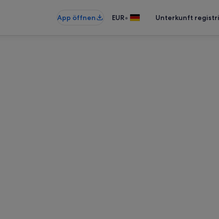
•
App öffnen
EUR
Unterkunft registr