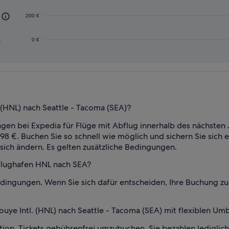
200 €
n
0 €
l. (HNL) nach Seattle - Tacoma (SEA)?
agen bei Expedia für Flüge mit Abflug innerhalb des nächsten 
8 €. Buchen Sie so schnell wie möglich und sichern Sie sich 
sich ändern. Es gelten zusätzliche Bedingungen.
 Flughafen HNL nach SEA?
edingungen. Wenn Sie sich dafür entscheiden, Ihre Buchung zu
nouye Intl. (HNL) nach Seattle - Tacoma (SEA) mit flexiblen Um
tion, Tickets gebührenfrei umzubuchen. Sie bezahlen lediglic