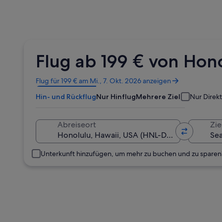
Flug ab 199 € von Hon
Wird
Flug für 199 € am Mi., 7. Okt. 2026 anzeigen
in
Hin- und Rückflug
Nur Hinflug
Mehrere Ziele
Nur Direk
einem
neuen
Fenster
Abreiseort
Zie
geöffnet
Unterkunft hinzufügen, um mehr zu buchen und zu sparen