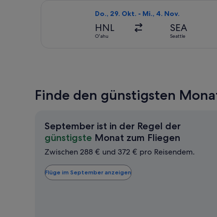
Flug mit Alaska Airlines auswählen, A
Do., 29. Okt. - Mi., 4. Nov.
HNL
SEA
Oʻahu
Seattle
Finde den günstigsten Monat
September ist in der Regel der
Septem
günstigste
Monat zum Fliegen
ist
Zwischen 288 € und 372 € pro Reisendem.
in
der
Flüge im September anzeigen
Regel
der
günstig