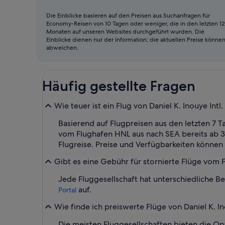
Monat
zum
Die Einblicke basieren auf den Preisen aus Suchanfragen für
Economy-Reisen von 10 Tagen oder weniger, die in den letzten 12
Fliegen
Monaten auf unseren Websites durchgeführt wurden. Die
Einblicke dienen nur der Information; die aktuellen Preise könne
abweichen.
Häufig gestellte Fragen
Wie teuer ist ein Flug von Daniel K. Inouye Int
Basierend auf Flugpreisen aus den letzten 7 T
vom Flughafen HNL aus nach SEA bereits ab 39
Flugreise. Preise und Verfügbarkeiten können 
Gibt es eine Gebühr für stornierte Flüge vom
Jede Fluggesellschaft hat unterschiedliche B
auf.
Portal
Wie finde ich preiswerte Flüge von Daniel K. I
Die meisten Fluggesellschaften bieten die Op