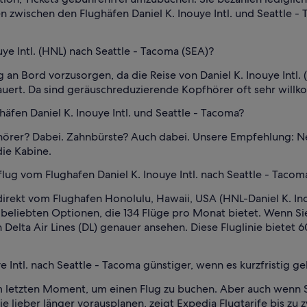
zwischen den Flughäfen Daniel K. Inouye Intl. und Seattle - T
uye Intl. (HNL) nach Seattle - Tacoma (SEA)?
g an Bord vorzusorgen, da die Reise von Daniel K. Inouye Intl.
auert. Da sind geräuschreduzierende Kopfhörer oft sehr will
äfen Daniel K. Inouye Intl. und Seattle - Tacoma?
fhörer? Dabei. Zahnbürste? Auch dabei. Unsere Empfehlung: 
die Kabine.
lug vom Flughafen Daniel K. Inouye Intl. nach Seattle - Tacom
direkt vom Flughafen Honolulu, Hawaii, USA (HNL-Daniel K. Ino
en beliebten Optionen, die 134 Flüge pro Monat bietet. Wenn S
on Delta Air Lines (DL) genauer ansehen. Diese Fluglinie biete
ye Intl. nach Seattle - Tacoma günstiger, wenn es kurzfristig g
 letzten Moment, um einen Flug zu buchen. Aber auch wenn S
die lieber länger vorausplanen, zeigt Expedia Flugtarife bis z