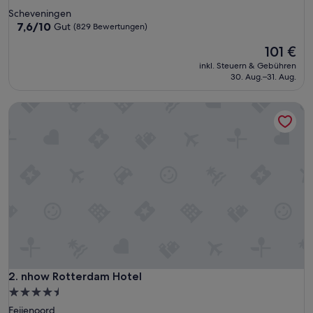
Sterne-
Scheveningen
Unterkunft
7.6
7,6/10
Gut
(829 Bewertungen)
von
Der
101 €
10,
Preis
Gut,
inkl. Steuern & Gebühren
beträgt
(829
30. Aug.–31. Aug.
101 €
Bewertungen)
nhow Rotterdam Hotel
nhow Rotterdam Hotel
2. nhow Rotterdam Hotel
4.5-
Sterne-
Feijenoord