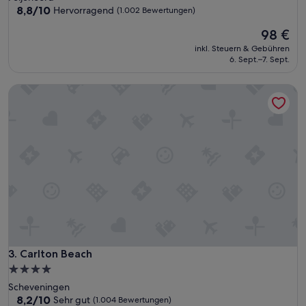
Unterkunft
8.8
8,8/10
Hervorragend
(1.002 Bewertungen)
von
Der
98 €
10,
Preis
Hervorragend,
inkl. Steuern & Gebühren
beträgt
(1.002
6. Sept.–7. Sept.
98 €
Bewertungen)
Carlton Beach
Carlton Beach
3. Carlton Beach
4.0-
Sterne-
Scheveningen
Unterkunft
8.2
8,2/10
Sehr gut
(1.004 Bewertungen)