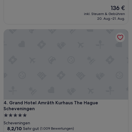
von
Der
136 €
10,
Preis
Sehr
inkl. Steuern & Gebühren
beträgt
gut,
20. Aug.–21. Aug.
136 €
(1.004
Bewertungen)
Grand Hotel Amrâth Kurhaus The Hague Scheveningen
Grand Hotel Amrâth Kurhaus The Hague Scheveningen
4. Grand Hotel Amrâth Kurhaus The Hague
Scheveningen
5.0-
Sterne-
Scheveningen
Unterkunft
8.2
8,2/10
Sehr gut
(1.009 Bewertungen)