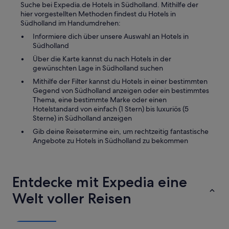
c
Suche bei Expedia.de Hotels in Südholland. Mithilfe der
t
hier vorgestellten Methoden findest du Hotels in
i
Südholland im Handumdrehen:
o
Informiere dich über unsere Auswahl an Hotels in
n
Südholland
s
i
Über die Karte kannst du nach Hotels in der
n
gewünschten Lage in Südholland suchen
t
Mithilfe der Filter kannst du Hotels in einer bestimmten
o
Gegend von Südholland anzeigen oder ein bestimmtes
t
Thema, eine bestimmte Marke oder einen
h
Hotelstandard von einfach (1 Stern) bis luxuriös (5
e
Sterne) in Südholland anzeigen
c
Gib deine Reisetermine ein, um rechtzeitig fantastische
i
Angebote zu Hotels in Südholland zu bekommen
t
y
C
e
n
Entdecke mit Expedia eine
t
Welt voller Reisen
r
e
.
O