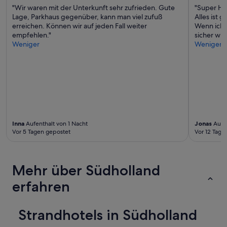
d
"Wir waren mit der Unterkunft sehr zufrieden. Gute
"Super Ho
g
Lage, Parkhaus gegenüber, kann man viel zufuß
Alles ist 
o
erreichen. Können wir auf jeden Fall weiter
Wenn ich 
o
empfehlen."
sicher wie
d
Weniger
Weniger
p
u
b
l
i
c
t
r
a
Inna
Aufenthalt von 1 Nacht
Jonas
Aufen
n
Vor 5 Tagen gepostet
Vor 12 Tage
s
p
o
r
Mehr über Südholland
t
erfahren
c
o
n
Strandhotels in Südholland
n
e