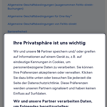
e
Allgemeine Geschäftsbedingungen (ausgenommen FeWo-direkt-
Luxus in Rotterdam
u
Buchungen)
p
Haustierfreundliche in Ouddorp
.
Allgemeine Geschäftsbedingungen für One Key™
Rotterdam Hotels
G
Allgemeine Geschäftsbedingungen von FeWo-direkt
o
Hotels mit Sauna in Den Haag
o
Barrierefreiheit
d
Hotels mit Parkplatz in Den Haag
b
Datenschutz
Hotels mit Frühstück in Leiden
r
Ihre Privatsphäre ist uns wichtig
e
Cookies
Hotels mit Parkplatz in Rotterdam
a
Wir und unsere
16
Partner speichern und/ oder greifen
k
Rechtliche Hinweise/Kontakt
Ferienwohnungen in Rotterdam
auf Informationen auf einem Gerät zu, z.B. auf
f
eindeutige Kennungen in Cookies, um
Inhaltsrichtlinien und Melden von Inhalten
Haustierfreundliche in Rotterdam
a
personenbezogene Daten zu verarbeiten. Sie können
s
Familien in Rotterdam
t
Ihre Präferenzen akzeptieren oder verwalten. Klicken
Hilfe
s
Hotels mit Pool in Rotterdam
Sie dazu bitte unten oder besuchen Sie jederzeit die
e
Hilfe
Seite der Datenschutzrichtlinie. Diese Präferenzen
Hotels mit Fitnessbereich in Den Haag
l
werden unseren Partnern signalisiert und haben keinen
e
Flug stornieren
5-Sterne-Hotels in Den Haag
c
Einfluss auf Surfdaten.
Hotel- oder Ferienunterkunftsbuchung stornieren
t
Hotels mit Sauna in Rotterdam
Wir und unsere Partner verarbeiten Daten,
i
Rückerstattungsdauer
Hotels mit Frühstück in Rotterdam
o
um Folgendes bereitzustellen: