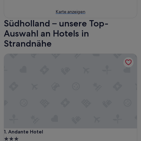
Karte anzeigen
Südholland – unsere Top-
Auswahl an Hotels in
Strandnähe
Andante Hotel
Andante Hotel
1. Andante Hotel
3.0-