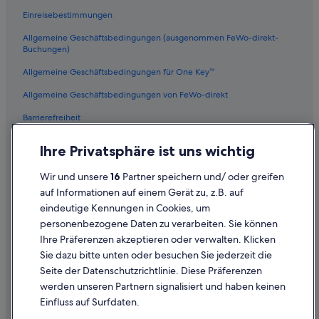
Einreisebestimmungen
Mietwagen in Los Angeles
Allgemeine Geschäftsbedingungen (ausgenommen FeWo-direkt-
Mietwagen in Rom
Buchungen)
Mietwagen in Punta Cana
Allgemeine Geschäftsbedingungen für One Key™
Mietwagen in Riviera Maya
Allgemeine Geschäftsbedingungen von FeWo-direkt
Mietwagen in Barcelona
Barrierefreiheit
Mietwagen in San Francisco
Datenschutz
Mietwagen in San Diego County
Ihre Privatsphäre ist uns wichtig
Cookies
Mietwagen in Oʻahu
Wir und unsere
16
Partner speichern und/ oder greifen
Rechtliche Hinweise/Kontakt
Mietwagen in Chicago
auf Informationen auf einem Gerät zu, z.B. auf
Mietwagenanbieter in Las Palmas
eindeutige Kennungen in Cookies, um
Inhaltsrichtlinien und Melden von Inhalten
Alamo Rent A Car-Mietwagen in Las Palmas
personenbezogene Daten zu verarbeiten. Sie können
Ihre Präferenzen akzeptieren oder verwalten. Klicken
Budget-Mietwagen in Las Palmas
Hilfe
Sie dazu bitte unten oder besuchen Sie jederzeit die
Enterprise-Mietwagen in Las Palmas
Hilfe
Seite der Datenschutzrichtlinie. Diese Präferenzen
Hertz-Mietwagen in Las Palmas
werden unseren Partnern signalisiert und haben keinen
Flug stornieren
Einfluss auf Surfdaten.
Thrifty Car Rental-Mietwagen in Las Palmas
Hotel- oder Ferienunterkunftsbuchung stornieren