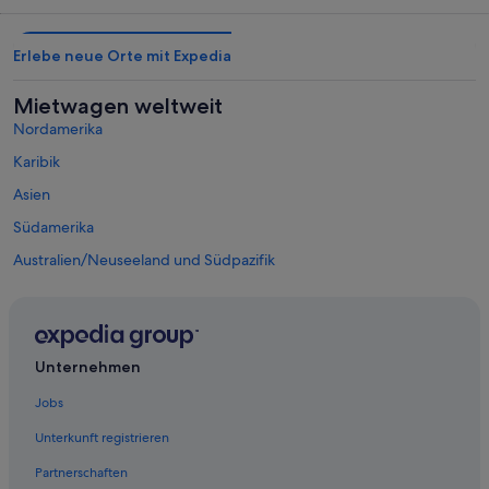
Erlebe neue Orte mit Expedia
Mietwagen weltweit
Nordamerika
Karibik
Asien
Südamerika
Australien/Neuseeland und Südpazifik
Mexiko und Lateinamerika
Naher Osten
Afrika
Unternehmen
Top-Destinationen Las Palmas
Mietwagen in San Bartolomé de Tirajana
Jobs
Mietwagen in Mogan
Unterkunft registrieren
Mietwagen in Tías
Partnerschaften