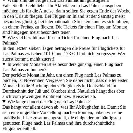
Wann sind die Flüge nach Las Palmas am günstigsten?
Falls Sie Ihr Geld lieber für Aktivitäten in Las Palmas ausgeben
möchten als für die Anreise, dann sollten Sie gegen Ende der Woche
in den Urlaub fliegen. Bei Flügen im Inland ist der Samstag meist
besonders günstig, bei internationalen Strecken kann es sich lohnen,
an einem Freitag zu fliegen. Die Tickets für einen Flug am Montag
sind hingegen meist besonders teuer.
Wie viel bezahlt man für ein Ticket für einen Flug nach Las
Palmas?
In den letzten sieben Tagen betrugen die Preise für Flugtickets für
Las Palmas zwischen 101 € und 173 €. Und nicht vergessen: Wer
zuerst kommt, mahlt zuerst!
In welchen Monaten ist es besonders günstig, einen Flug nach
Las Palmas zu buchen?
Der perfekte Monat im Jahr, um einen Flug nach Las Palmas zu
buchen, ist November. Vergessen Sie dabei nicht, dass die teuersten
Monate für die Buchung eines Flugtickets in Deutschland im
Durchschnitt der Juli und Oktober sind. Natürlich hängt dies aber
auch vom jeweiligen Kontinent bzw. Reiseziel ab.
Wie lange dauert der Flug nach Las Palmas?
Das hängt vor allem davon ab, was Ihr Abflughafen ist. Damit Sie
sich eine ungefähre Vorstellung machen können, haben wir eine
praktische Liste zusammengestellt, die einige der am häufigsten
genutzten Flüge nach Las Palmas und ihre durchschnittliche
Flugdauer enthält: