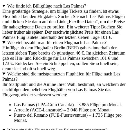
Wie finde ich Billigflüge nach Las Palmas?
Eine großartige Strategie, um billige Tickets zu finden, ist etwas
Flexibilität bei den Flugdaten. Suchen Sie nach Las Palmas-Flügen
und klicken Sie dann auf den Link „Flexible Daten", um die Preise
für nahegelegene Daten zu prüfen. Ein weiterer Tipp: Buchen Sie
lieber früher als später. Der erschwinglichste Preis für einen Las
Palmas-Flug lautete innerhalb der letzten sieben Tage 101 €.
Wie viel bezahlt man für einen Flug nach Las Palmas?
Hinflüge ab dem Flughafen Berlin (BER) gab es innerhalb der
letzten sieben Tage bereits ab günstigen 46 €. Im gleichen Zeitraum
gab es Hin- und Rückflüge für Las Palmas zwischen 101 € und
173 €. Entdecken Sie ein Schnäppchen, sollten Sie schnell sein,
denn sie sind oft schnell weg.
Welche sind die meistgenutzten Flughäfen für Flüge nach Las
Palmas?
Ihr Startpunkt und die Airline Ihrer Wahl bestimmt, an welchem der
nachfolgenden beliebten Flughäfen von Las Palmas Sie das
Flugzeug wieder verlassen werden:
Las Palmas (LPA-Gran Canaria) – 3.885 Flüge pro Monat.
Arrecife (ACE-Lanzarote) – 2.048 Flüge pro Monat.
Puerto del Rosario (FUE-Fuerteventura) – 1.735 Flüge pro
Monat.