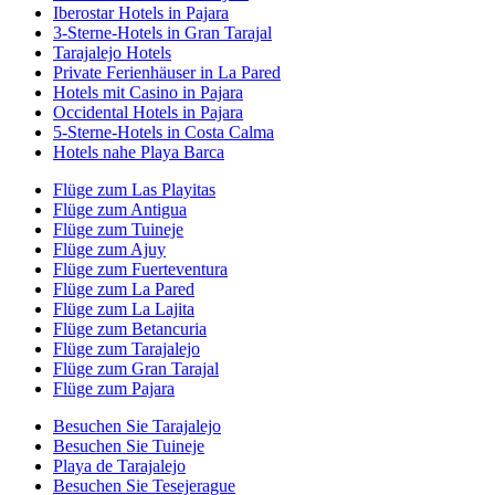
Iberostar Hotels in Pajara
3-Sterne-Hotels in Gran Tarajal
Tarajalejo Hotels
Private Ferienhäuser in La Pared
Hotels mit Casino in Pajara
Occidental Hotels in Pajara
5-Sterne-Hotels in Costa Calma
Hotels nahe Playa Barca
Flüge zum Las Playitas
Flüge zum Antigua
Flüge zum Tuineje
Flüge zum Ajuy
Flüge zum Fuerteventura
Flüge zum La Pared
Flüge zum La Lajita
Flüge zum Betancuria
Flüge zum Tarajalejo
Flüge zum Gran Tarajal
Flüge zum Pajara
Besuchen Sie Tarajalejo
Besuchen Sie Tuineje
Playa de Tarajalejo
Besuchen Sie Tesejerague