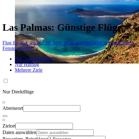
Las Palmas: Günstige Flüge
Flug für 46 € am Sa., 26. Sept. 2026 anzeigen
Wird in einem neuen
Fenster geöffnet
Hin- und Rückflug
Nur Hinflug
Mehrere Ziele
Nur Direktflüge
Abreiseort
Zielort
Daten auswählen
Passagiere, Reiseklasse