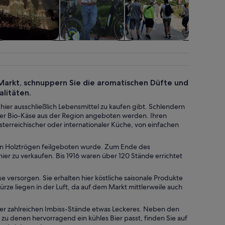
Shows &
Feiertags- &
Abenteuer &
Schiff
Konzerte
Saisontouren
Outdoor
Bootst
arkt, schnuppern Sie die aromatischen Düfte und
alitäten.
er ausschließlich Lebensmittel zu kaufen gibt. Schlendern
der Bio-Käse aus der Region angeboten werden. Ihren
sterreichischer oder internationaler Küche, von einfachen
h in Holztrögen feilgeboten wurde. Zum Ende des
er zu verkaufen. Bis 1916 waren über 120 Stände errichtet
e versorgen. Sie erhalten hier köstliche saisonale Produkte
ze liegen in der Luft, da auf dem Markt mittlerweile auch
er zahlreichen Imbiss-Stände etwas Leckeres. Neben den
 zu denen hervorragend ein kühles Bier passt, finden Sie auf