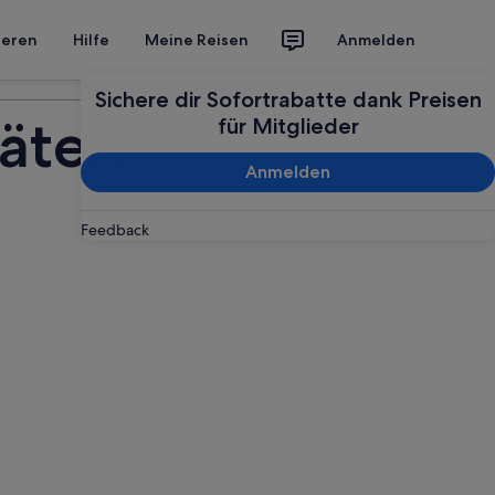
ieren
Hilfe
Meine Reisen
Anmelden
Deine Reise planen
Sichere dir Sofortrabatte dank Preisen
täten
für Mitglieder
Anmelden
Feedback