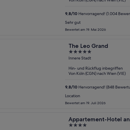
9,8
/
10
Hervorragend! (1.004 Bewe
Sehr gut
Bewertet am 19. Mai 2026
The Leo Grand
5
out
Innere Stadt
of
Hin- und Rückflug inbegriffen
5
Von Köln (CGN) nach Wien (VIE)
9,8
/
10
Hervorragend! (848 Bewert
Location
Bewertet am 19. Juli 2026
Appartement-Hotel an
4