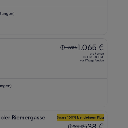
beträgt
er
rtungen)
446 €
pro
Person
Der
1.065 €
1.972 €
Preis
pro Person
betrug
14. Okt.–18. Okt.
vor 1 Tag gefunden
1.972 €,
jetzt
beträgt
er
ungen)
1.065 €
pro
Person
 der Riemergasse
Spare 100% bei deinem Flug
Der
538 €
907 €