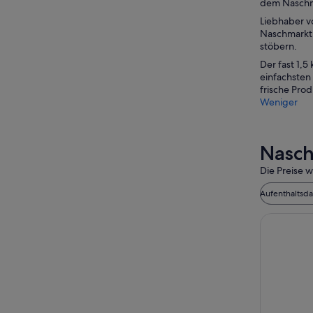
dem Naschma
Liebhaber v
Naschmarkt 
stöbern.
Der fast 1,5
einfachsten
frische Pro
Weniger
Nasch
Die Preise w
Aufenthaltsd