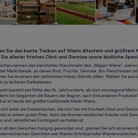
 und
Geschichte &
Private &
Essen, Trinken &
sflüge
Kultur
individuelle
Nachtleben
Touren
n Sie das bunte Treiben auf Wiens ältestem und größtem M
Sie allerlei frisches Obst und Gemüse sowie köstliche Spezi
ischen nennen den berühmten Naschmarkt den „Magen Wiens“, weil es hi
 der Marktstände, an denen Brot, Früchte, Gemüse, Bio-Fleischwaren o
n Sie an einem der zahlreichen Imbiss-Stände stillen. Wählen Sie aus ö
in zu leckeren Delikatessen.
rkt besteht seit Mitte des 16. Jahrhunderts, als dort vorwiegend Milc
derts hin begannen die Bauern der Region, auch ihre anderen Produkte hi
er ist heute der größte traditionelle Markt Wiens.
sich unter die Einheimischen, die sich hier mit frischem Obst und Gemüs
Feld zu einem guten Preis. Auch die Aromen exotischer Kräuter und Gewür
es und nahöstliches Kontingent vertreten ist.
n all den Gerüchen hungrig geworden sind, gönnen Sie sich an einem d
 österreichischen Gerichten wie Wiener Schnitzel oder Wienerwürstchen,