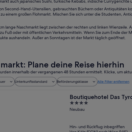
rkt auch japanisches Sushi, türkische Kebabs, indische Currygerichte u
on Second-Hand-Utensilien, gebrauchten Büchern oder Antiquitäten k
zu einem großen Flohmarkt. Mischen Sie sich unter die Studenten, Ant
 km lange Naschmarkt liegt zwischen der rechten und linken Wienzeile. 
 zu Fuß oder mit öffentlichen Verkehrsmitteln. Wenn Sie zum Ende der M
dukte aushandeln. Außer an Sonntagen ist der Markt täglich geöffnet.
markt: Plane deine Reise hierhin
urden innerhalb der vergangenen 48 Stunden ermittelt. Klicke, um aktua
auer
Unterkunftsstandard
Beförderungsklasse
Alle Filter entfernen
Boutiquehotel Das Tyr
4
out
Neubau
of
5
Hin- und Rückflug inbegriffen
Von Köln (CGN) nach Wien (VIE)