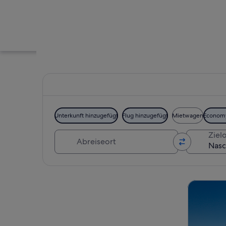
Unterkunft hinzugefügt
Flug hinzugefügt
Mietwagen
Econom
Abreiseort
Zielo
Ein Markt mit vers
Karte erkunden
Touren un