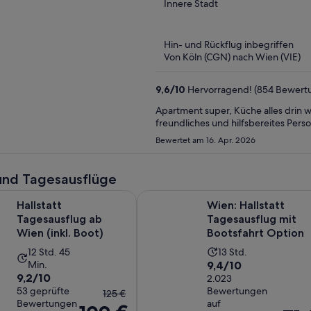
out
Innere Stadt
of
5
Hin- und Rückflug inbegriffen
Von Köln (CGN) nach Wien (VIE)
9,6
/
10
Hervorragend! (854 Bewert
Apartment super, Küche alles drin 
freundliches und hilfsbereites Pers
Bewertet am 16. Apr. 2026
und Tagesausflüge
Wird in einem neuen Tab geöf
Tagesausflug ab Wien (inkl. Boot)
Wien: Hallstatt Tagesausflug mit 
Hallstatt
Wien: Hallstatt
Tagesausflug ab
Tagesausflug mit
Wien (inkl. Boot)
Bootsfahrt Option
Die
Die
12 Std. 45
13 Std.
9.4
Min.
9,4/10
Aktivität
Aktivität
9.2
9,2/10
von
2.023
dauert
dauert
von
53 geprüfte
Bewertungen
Der
10,
125 €
12
13
Bewertungen
auf
10,
vorherige
basierend
Stunden
Stunden