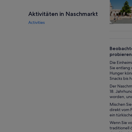
Aktivitäten in Naschmarkt
Activities
Touren
Tagesau
Beobachte
probieren 
Die Einheim
Sie entlang
Hunger könne
Snacks bis h
Der Naschma
18. Jahrhun
worden, und 
Mischen Sie 
direkt vom 
ein türkisch
Wenn Sie vo
traditionell