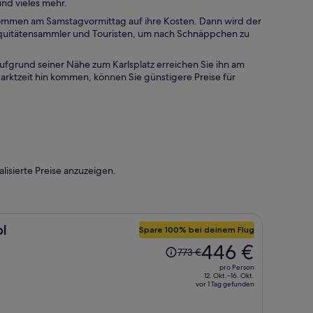
nd vieles mehr.
ommen am Samstagvormittag auf ihre Kosten. Dann wird der
iquitätensammler und Touristen, um nach Schnäppchen zu
Aufgrund seiner Nähe zum Karlsplatz erreichen Sie ihn am
arktzeit hin kommen, können Sie günstigere Preise für
lisierte Preise anzuzeigen.
ol
Spare 100% bei deinem Flug
Der
446 €
773 €
Preis
pro Person
betrug
12. Okt.–16. Okt.
vor 1 Tag gefunden
773 €,
jetzt