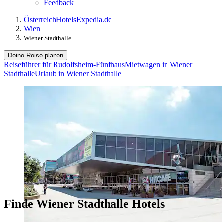
Feedback
Österreich
Hotels
Expedia.de
Wien
Wiener Stadthalle
Deine Reise planen
Reiseführer für Rudolfsheim-Fünfhaus
Mietwagen in Wiener
Stadthalle
Urlaub in Wiener Stadthalle
Finde Wiener Stadthalle Hotels