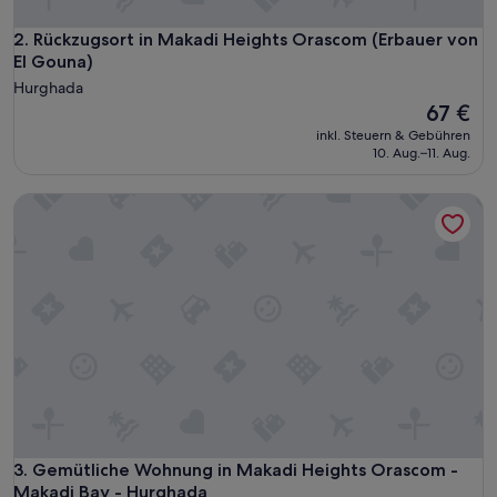
Rückzugsort in Makadi Heights Orascom (Erbauer von El Go
2. Rückzugsort in Makadi Heights Orascom (Erbauer von
El Gouna)
Hurghada
Der
67 €
Preis
inkl. Steuern & Gebühren
beträgt
10. Aug.–11. Aug.
67 €
Gemütliche Wohnung in Makadi Heights Orascom - Makadi 
Gemütliche Wohnung in Makadi Heights Orascom - Makadi 
3. Gemütliche Wohnung in Makadi Heights Orascom -
Makadi Bay - Hurghada