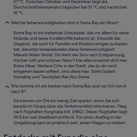
27 °C. Zwischen Oktober und Dezember liegt die
Durchschnittstemperatur tagsüber bei 31 °C und nachts bei
16 °C.
Welche Sehenswürdigkeiten sind in Soma Bay ein Muss?
Soma Bay ist ein beliebtes Urlaubsziel, das vor allem für seine
Strände und seine Korallenriffe bekannt ist. Erkunde die
Gegend, die auch für Familien mit Kindern einiges zu bieten
hat, darunter beispielsweise diese Sehenswürdigkeit:
Makadi Water World. Dir steht der Sinn nach Entspannung,
frischer Luft und schöner Natur? Das alles erwartet dich hier:
Rotes Meer. Weitere Orte in der Stadt, die du dir nicht
entgehen lassen solltest, sind diese hier: Soma Splash
Somabay und Tauchplatz Ras Abu Soma.
Wie komme ich am besten nach Soma Bay und vor Ort von A
nach B?
Sie können vor Ort ein wenig Zeit sparen, wenn Sie sich
bereits im Voraus über die Verkehrsmittel informieren. Flieg
nach Flughafen Hurghada Intl. (HRG). Dieser Flughafen liegt
39,5 km vom Stadtkern entfernt. Für einen Ausflug in die
Umgebung kann es praktisch sein, einen Wagen zu mieten.