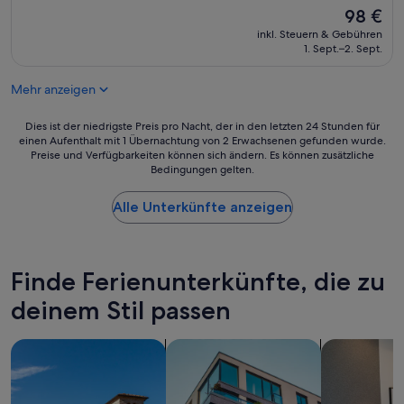
Der
98 €
10,
Preis
Sehr
inkl. Steuern & Gebühren
beträgt
gut,
1. Sept.–2. Sept.
98 €
(9
Bewertungen)
Mehr anzeigen
Dies
Dies ist der niedrigste Preis pro Nacht, der in den letzten 24 Stunden für
einen Aufenthalt mit 1 Übernachtung von 2 Erwachsenen gefunden wurde.
ist
Preise und Verfügbarkeiten können sich ändern. Es können zusätzliche
der
Bedingungen gelten.
niedrigste
Preis
Alle Unterkünfte anzeigen
pro
Nacht,
der
in
den
Finde Ferienunterkünfte, die zu
letzten
deinem Stil passen
24 Stunden
für
einen
Suche nach Villen
Suche nach Apartments
Suche nach 
Aufenthalt
mit
1 Übernachtung
von