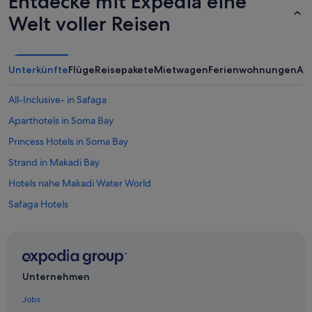
Entdecke mit Expedia eine
Welt voller Reisen
Unterkünfte
Flüge
Reisepakete
Mietwagen
Ferienwohnungen
An
All-Inclusive- in Safaga
Aparthotels in Soma Bay
Princess Hotels in Soma Bay
Strand in Makadi Bay
Hotels nahe Makadi Water World
Safaga Hotels
Villen in Makadi Bay
5-Sterne-Hotels in Makadi Bay
Red Sea Hotels in Safaga
Unternehmen
Ferienwohnungen in Safaga
Jobs
Hotels mit Fitnessbereich in Soma Bay