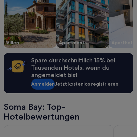
2 Erwachsenen
gefunden
wurde.
Preise
und
Verfügbarkeiten
können
Villen
Apartments
Aparthotel
sich
ändern.
Es
Spare durchschnittlich 15% bei
können
zusätzliche
Tausenden Hotels, wenn du
Bedingungen
angemeldet bist
gelten.
Anmelden
Jetzt kostenlos registrieren
Soma Bay: Top-
Hotelbewertungen
Prima Life Makadi Hotel - All inclusive
Palm Roya