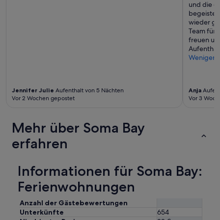
und die e
begeister
wieder ge
Team für 
freuen uns
Aufenthal
Weniger
Jennifer Julie
Aufenthalt von 5 Nächten
Anja
Aufent
Vor 2 Wochen gepostet
Vor 3 Woch
Mehr über Soma Bay
erfahren
Informationen für Soma Bay:
Ferienwohnungen
Anzahl der Gästebewertungen
Unterkünfte
654