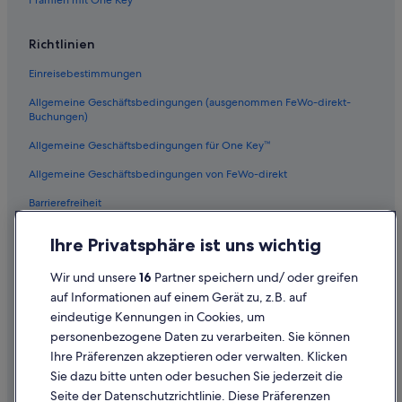
Lodges in Sahl Hasheeh
Richtlinien
Hotels mit Fitnessbereich in Safaga
Einreisebestimmungen
3-Sterne-Hotels in Safaga
Allgemeine Geschäftsbedingungen (ausgenommen FeWo-direkt-
Hotels mit Yoga in Soma Bay
Buchungen)
Pickalbatros Hotels in Soma Bay
Allgemeine Geschäftsbedingungen für One Key™
Princess Hotels in Makadi Bay
Allgemeine Geschäftsbedingungen von FeWo-direkt
Haustierfreundliche in Safaga
Barrierefreiheit
Familien in Soma Bay
Datenschutz
Ferienwohnungen in Makadi Bay
Ihre Privatsphäre ist uns wichtig
Cookies
Villen in Soma Bay
Wir und unsere
16
Partner speichern und/ oder greifen
Rechtliche Hinweise/Kontakt
Villen in Sahl Hasheeh
auf Informationen auf einem Gerät zu, z.B. auf
eindeutige Kennungen in Cookies, um
Inhaltsrichtlinien und Melden von Inhalten
Hotels mit Wellnessbereich in Soma Bay
personenbezogene Daten zu verarbeiten. Sie können
Pickalbatros Hotels in Makadi Bay
Ihre Präferenzen akzeptieren oder verwalten. Klicken
Hilfe
Strand in Soma Bay
Sie dazu bitte unten oder besuchen Sie jederzeit die
Hilfe
Seite der Datenschutzrichtlinie. Diese Präferenzen
Gasthäuser in Sahl Hasheeh