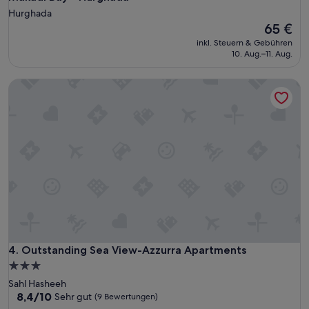
Hurghada
Der
65 €
Preis
inkl. Steuern & Gebühren
beträgt
10. Aug.–11. Aug.
65 €
Outstanding Sea View-Azzurra Apartments
Outstanding Sea View-Azzurra Apartments
4. Outstanding Sea View-Azzurra Apartments
3.0-
Sterne-
Sahl Hasheeh
Unterkunft
8.4
8,4/10
Sehr gut
(9 Bewertungen)
von