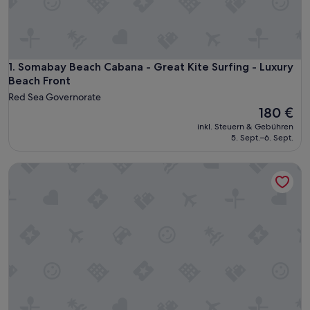
Somabay Beach Cabana - Great Kite Surfing - Luxury Beach 
1. Somabay Beach Cabana - Great Kite Surfing - Luxury
Beach Front
Red Sea Governorate
Der
180 €
Preis
inkl. Steuern & Gebühren
beträgt
5. Sept.–6. Sept.
180 €
Rückzugsort in Makadi Heights Orascom (Erbauer von El Go