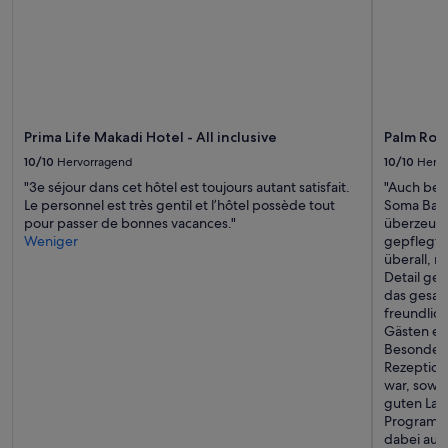
Prima Life Makadi Hotel - All inclusive
Palm Roy
10/10
Hervorragend
10/10
Herv
"3e séjour dans cet hôtel est toujours autant satisfait.
"Auch bei
Le personnel est très gentil et l’hôtel possède tout
Soma Bay 
pour passer de bonnes vacances."
überzeugt
Weniger
gepflegt 
überall, 
Detail gea
das gesamt
freundlic
Gästen ei
Besonders
Rezeption,
war, sowi
guten Lau
Programme
dabei aufd