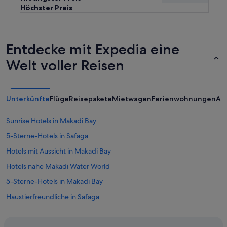
Höchster Preis
Entdecke mit Expedia eine
Welt voller Reisen
Unterkünfte
Flüge
Reisepakete
Mietwagen
Ferienwohnungen
An
Sunrise Hotels in Makadi Bay
5-Sterne-Hotels in Safaga
Hotels mit Aussicht in Makadi Bay
Hotels nahe Makadi Water World
5-Sterne-Hotels in Makadi Bay
Haustierfreundliche in Safaga
Hotels mit Fitnessbereich in Makadi Bay