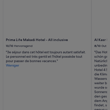
Prima Life Makadi Hotel - All inclusive
Al Kasr S
10/10
Hervorragend
8/10
Gut
"3e séjour dans cet hôtel est toujours autant satisfait.
"Das Hotel
Le personnel est très gentil et l’hôtel possède tout
schön gro
pour passer de bonnes vacances."
Natürlich 
Weniger
unbedingt
Hotel 4 S
die Klimaa
Wassersch
weiter bee
wurde sch
Sonnensch
den gesam
dem Angeb
findet, so
genug und 