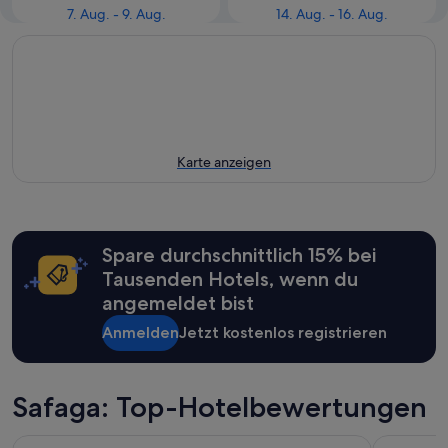
7. Aug. - 9. Aug.
14. Aug. - 16. Aug.
Karte anzeigen
Spare durchschnittlich 15% bei
Tausenden Hotels, wenn du
angemeldet bist
Anmelden
Jetzt kostenlos registrieren
Safaga: Top-Hotelbewertungen
Prima Life Makadi Hotel - All inclusive
Al Kasr Sa