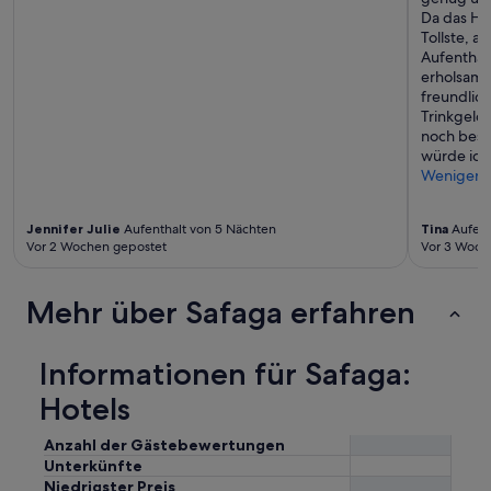
Da das Hote
Tollste, a
Aufenthal
erholsam!
freundli
Trinkgeld 
noch bess
würde ich
Weniger
Jennifer Julie
Aufenthalt von 5 Nächten
Tina
Aufent
Vor 2 Wochen gepostet
Vor 3 Woch
Mehr über Safaga erfahren
Informationen für Safaga:
Hotels
Anzahl der Gästebewertungen
Unterkünfte
Niedrigster Preis