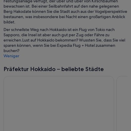
Festungsanlage verfügt, der über und über von Kirschbäumen
bewachsen ist. Bei einer Seilbahnfahrt auf den nahe gelegenen
Berg Hakodate können Sie die Stadt auch aus der Vogelperspektive
bestaunen, was insbesondere bei Nacht einen großartigen Anblick
bildet.
Der schnellste Weg nach Hokkaido ist ein Flug von Tokio nach
Sapporo, die Insel ist aber auch gut per Zug oder Fähre zu
erreichen.Lust auf Hokkaido bekommen? Wussten Sie, dass Sie viel
sparen können, wenn Sie bei Expedia Flug + Hotel zusammen
buchen?
Weniger
Präfektur Hokkaido – beliebte Städte