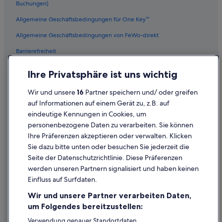
Buchungen)
Allgemeine Geschäftsbedingungen für One Key™
Allgemeine Geschäftsbedingungen von FeWo-direkt
Barrierefreiheit
Datenschutz
Ihre Privatsphäre ist uns wichtig
Cookies
Wir und unsere
16
Partner speichern und/ oder greifen
Rechtliche Hinweise/Kontakt
auf Informationen auf einem Gerät zu, z.B. auf
eindeutige Kennungen in Cookies, um
Inhaltsrichtlinien und Melden von Inhalten
personenbezogene Daten zu verarbeiten. Sie können
Ihre Präferenzen akzeptieren oder verwalten. Klicken
Hilfe
Sie dazu bitte unten oder besuchen Sie jederzeit die
Hilfe
Seite der Datenschutzrichtlinie. Diese Präferenzen
werden unseren Partnern signalisiert und haben keinen
Flug stornieren
Einfluss auf Surfdaten.
Hotel- oder Ferienunterkunftsbuchung stornieren
Wir und unsere Partner verarbeiten Daten,
Rückerstattungsdauer
um Folgendes bereitzustellen:
Expedia-Gutschein einlösen
Verwendung genauer Standortdaten.