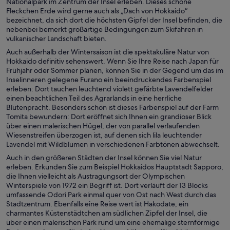
Nationalpark im Zentrum der Insel erleben. Dieses schöne
Fleckchen Erde wird gerne auch als „Dach von Hokkaido“
bezeichnet, da sich dort die höchsten Gipfel der Insel befinden, die
nebenbei bemerkt großartige Bedingungen zum Skifahren in
vulkanischer Landschaft bieten.
Auch außerhalb der Wintersaison ist die spektakuläre Natur von
Hokkaido definitiv sehenswert. Wenn Sie Ihre Reise nach Japan für
Frühjahr oder Sommer planen, können Sie in der Gegend um das im
Inselinneren gelegene Furano ein beeindruckendes Farbenspiel
erleben: Dort tauchen leuchtend violett gefärbte Lavendelfelder
einen beachtlichen Teil des Agrarlands in eine herrliche
Blütenpracht. Besonders schön ist dieses Farbenspiel auf der Farm
Tomita bewundern: Dort eröffnet sich Ihnen ein grandioser Blick
über einen malerischen Hügel, der von parallel verlaufenden
Wiesenstreifen überzogen ist, auf denen sich lila leuchtender
Lavendel mit Wildblumen in verschiedenen Farbtönen abwechselt.
Auch in den größeren Städten der Insel können Sie viel Natur
erleben. Erkunden Sie zum Beispiel Hokkaidos Hauptstadt Sapporo,
die Ihnen vielleicht als Austragungsort der Olympischen
Winterspiele von 1972 ein Begriff ist. Dort verläuft der 13 Blocks
umfassende Odori Park einmal quer von Ost nach West durch das
Stadtzentrum. Ebenfalls eine Reise wert ist Hakodate, ein
charmantes Küstenstädtchen am südlichen Zipfel der Insel, die
über einen malerischen Park rund um eine ehemalige sternförmige