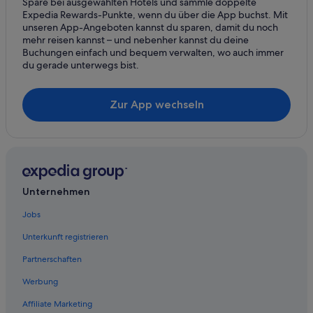
Ferienwohnungen in Sapporo
Spare bei ausgewählten Hotels und sammle doppelte
Expedia Rewards-Punkte, wenn du über die App buchst. Mit
Teshikaga Hotels
unseren App-Angeboten kannst du sparen, damit du noch
mehr reisen kannst – und nebenher kannst du deine
Nukabira Hotels
Buchungen einfach und bequem verwalten, wo auch immer
5-Sterne-Hotels in Yūbari
du gerade unterwegs bist.
Romantische in Sapporo
Zur App wechseln
Hotel-Resorts in Shari
Hotels mit Fitnessbereich in Sapporo
Hütten in Date
Boutique- in Sapporo
Kabayama Hotels
Unternehmen
Hotel-Resorts in Asari
Jobs
4-Sterne-Hotels in Ponto
Unterkunft registrieren
Bibai Hotels
Partnerschaften
5-Sterne-Hotels in Rusutsu
Werbung
Sounkyo Hotels
Affiliate Marketing