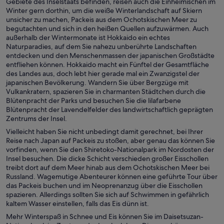
Gebiete des Inselstaats befinden, reisen auch die Einheimischen im
Winter gern dorthin, um die weiße Winterlandschaft auf Skiern
unsicher zu machen, Packeis aus dem Ochotskischen Meer zu
begutachten und sich in den heißen Quellen aufzuwärmen. Auch
außerhalb der Wintermonate ist Hokkaido ein echtes
Naturparadies, auf dem Sie nahezu unberührte Landschaften
entdecken und den Menschenmassen der japanischen Großstädte
entfliehen können. Hokkaido macht ein Fünftel der Gesamtfläche
des Landes aus, doch lebt hier gerade mal ein Zwanzigstel der
japanischen Bevölkerung. Wandern Sie über Bergzüge mit
Vulkankratern, spazieren Sie in charmanten Städtchen durch die
Blütenpracht der Parks und besuchen Sie die lilafarbene
Blütenpracht der Lavendelfelder des landwirtschaftlich geprägten
Zentrums der Insel.
Vielleicht haben Sie nicht unbedingt damit gerechnet, bei Ihrer
Reise nach Japan auf Packeis zu stoßen, aber genau das können Sie
vorfinden, wenn Sie den Shiretoko-Nationalpark im Nordosten der
Insel besuchen. Die dicke Schicht verschieden großer Eisschollen
treibt dort auf dem Meer hinab aus dem Ochotskischen Meer bei
Russland. Wagemutige Abenteurer können eine geführte Tour über
das Packeis buchen und im Neoprenanzug über die Eisschollen
spazieren. Allerdings sollten Sie sich auf Schwimmen in gefährlich
kaltem Wasser einstellen, falls das Eis dünn ist.
Mehr Winterspaß in Schnee und Eis können Sie im Daisetsuzan-