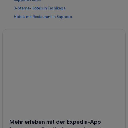
3-Sterne-Hotels in Teshikaga
Hotels mit Restaurant in Sapporo
Shihoro Hotels
4-Sterne-Hotels in Honki
Oshoro Hotels
Nayoro Hotels
Atsuma Hotels
Toyako Hotels
Hamacho Hotels
Hokuryū Hotels
4-Sterne-Hotels in Chitose
Wohnungen in Mikasa
Moseushi Hotels
Wohnungen in Sapporo
Mehr erleben mit der Expedia-App