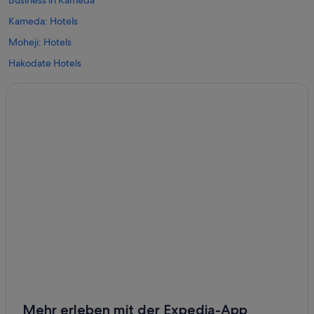
Business in Kameda
Kameda: Hotels
Moheji: Hotels
Hakodate Hotels
Hokuto Hotels
Nanae Hotels
Motomachi: Hotels
Kikonai Hotels
Osatsubecho Hotels
Mehr erleben mit der Expedia-App