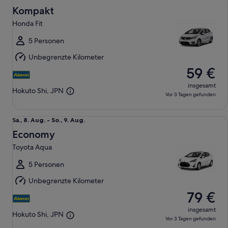
8.
Kompakt
Aug.
Honda Fit
bis
So.,
5 Personen
9.
Unbegrenzte Kilometer
Aug.
59 €
insgesamt
Hokuto Shi, JPN
Vor 3 Tagen gefunden
Economy Toyota Aqua
Sa.,
Sa., 8. Aug. - So., 9. Aug.
8.
Economy
Aug.
Toyota Aqua
bis
So.,
5 Personen
9.
Unbegrenzte Kilometer
Aug.
79 €
insgesamt
Hokuto Shi, JPN
Vor 3 Tagen gefunden