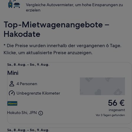
Vergleiche Autovermieter, um hohe Einsparungen zu
erzielen
Top-Mietwagenangebote –
Hakodate
* Die Preise wurden innerhalb der vergangenen 6 Tage.
Klicke, um aktualisierte Preise anzuzeigen.
Mini undefined
Sa.,
Sa., 8. Aug. - So., 9. Aug.
8.
Mini
Aug.
bis
4 Personen
So.,
Unbegrenzte Kilometer
9.
56 €
Aug.
insgesamt
Hokuto Shi, JPN
Vor 3 Tagen gefunden
Kompakt Honda Fit
Sa.,
Sa., 8. Aug. - So., 9. Aug.