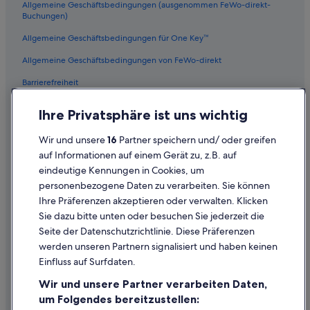
Allgemeine Geschäftsbedingungen (ausgenommen FeWo-direkt-
Buchungen)
Allgemeine Geschäftsbedingungen für One Key™
Allgemeine Geschäftsbedingungen von FeWo-direkt
Barrierefreiheit
Datenschutz
Ihre Privatsphäre ist uns wichtig
Cookies
Wir und unsere
16
Partner speichern und/ oder greifen
Rechtliche Hinweise/Kontakt
auf Informationen auf einem Gerät zu, z.B. auf
eindeutige Kennungen in Cookies, um
Inhaltsrichtlinien und Melden von Inhalten
personenbezogene Daten zu verarbeiten. Sie können
Ihre Präferenzen akzeptieren oder verwalten. Klicken
Hilfe
Sie dazu bitte unten oder besuchen Sie jederzeit die
Hilfe
Seite der Datenschutzrichtlinie. Diese Präferenzen
werden unseren Partnern signalisiert und haben keinen
Flug stornieren
Einfluss auf Surfdaten.
Hotel- oder Ferienunterkunftsbuchung stornieren
Wir und unsere Partner verarbeiten Daten,
Rückerstattungsdauer
um Folgendes bereitzustellen: