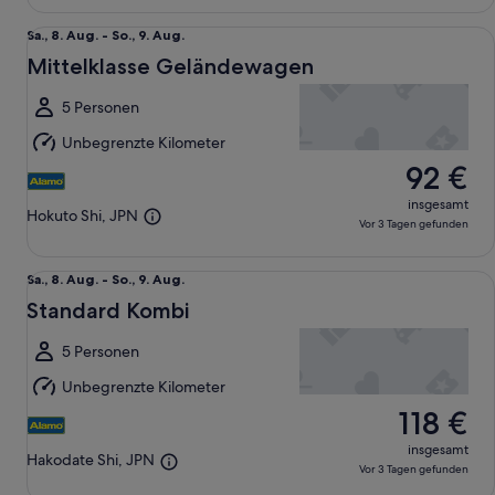
Mittelklasse Geländewagen undefined
Sa.,
Sa., 8. Aug. - So., 9. Aug.
8.
Mittelklasse Geländewagen
Aug.
bis
5 Personen
So.,
Unbegrenzte Kilometer
9.
92 €
Aug.
insgesamt
Hokuto Shi, JPN
Vor 3 Tagen gefunden
Standard Kombi undefined
Sa.,
Sa., 8. Aug. - So., 9. Aug.
8.
Standard Kombi
Aug.
bis
5 Personen
So.,
Unbegrenzte Kilometer
9.
118 €
Aug.
insgesamt
Hakodate Shi, JPN
Vor 3 Tagen gefunden