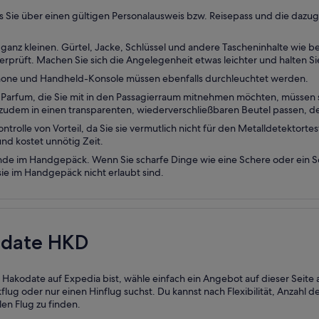
s Sie über einen gültigen Personalausweis bzw. Reisepass und die dazug
nen ganz kleinen. Gürtel, Jacke, Schlüssel und andere Tascheninhalte wie
prüft. Machen Sie sich die Angelegenheit etwas leichter und halten Sie 
phone und Handheld-Konsole müssen ebenfalls durchleuchtet werden.
 Parfum, die Sie mit in den Passagierraum mitnehmen möchten, müssen si
 zudem in einen transparenten, wiederverschließbaren Beutel passen, der
ontrolle von Vorteil, da Sie sie vermutlich nicht für den Metalldetekto
nd kostet unnötig Zeit.
de im Handgepäck. Wenn Sie scharfe Dinge wie eine Schere oder ein
ie im Handgepäck nicht erlaubt sind.
odate HKD
kodate auf Expedia bist, wähle einfach ein Angebot auf dieser Seite au
ug oder nur einen Hinflug suchst. Du kannst nach Flexibilität, Anzahl 
len Flug zu finden.