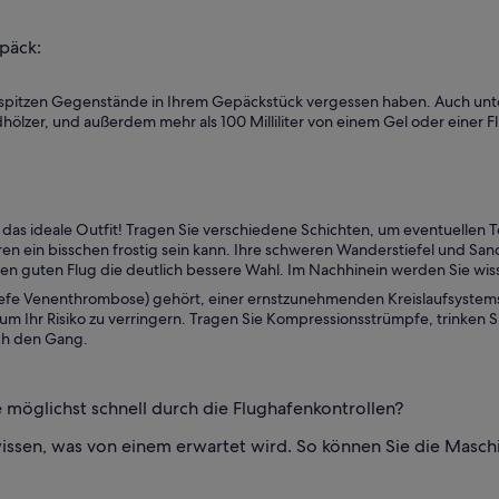
päck:
der spitzen Gegenstände in Ihrem Gepäckstück vergessen haben. Auch u
zer, und außerdem mehr als 100 Milliliter von einem Gel oder einer Fl
 das ideale Outfit! Tragen Sie verschiedene Schichten, um eventuelle
en ein bisschen frostig sein kann. Ihre schweren Wanderstiefel und S
nen guten Flug die deutlich bessere Wahl. Im Nachhinein werden Sie wi
efe Venenthrombose) gehört, einer ernstzunehmenden Kreislaufsystemstö
 um Ihr Risiko zu verringern. Tragen Sie Kompressionsstrümpfe, trinke
ch den Gang.
öglichst schnell durch die Flughafenkontrollen?
 wissen, was von einem erwartet wird. So können Sie die Masc