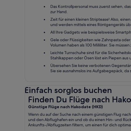
Das Kontrollpersonal muss zuerst sehen, das
zur Hand.
Zeit für einen kleinen Striptease! Also, ei
und werden mittels eines Röntgengeräts über
All Ihre Gadgets wie beispielsweise Smart
Gele oder Flüssigkeiten wie Zahnpasta oder
Volumen haben als 100 Milliliter. Sie müssen
Leichte Turnschuhe sind für die Sicherheitsk
Stahlkappen oder Ösen löst ein Piepen aus u
Übersehen Sie keine verbotenen Gegenstän
Sie sie ausnahmslos ins Aufgabegepäck, da s
Einfach sorglos buchen
Finden Du Flüge nach Hakodate HKD
Finden Du Flüge nach Hak
Günstige Flüge nach Hakodate (
HKD)
Wenn du auf der Suche nach einem günstigen Flug nach Ha
und den Abflughafen ein und ob du einen Hin- und Rückfl
Ankunfts-/Abflugzeiten filtern, um einen für dich optima