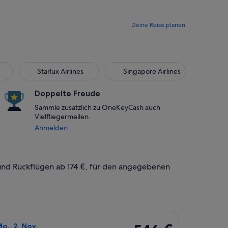
Deine Reise planen
Starlux Airlines
Singapore Airlines
Starlux Airlines
Singapore Airlines
Doppelte Freude
Sammle zusätzlich zu OneKeyCash auch
Vielfliegermeilen.
Anmelden
- und Rückflügen ab 174 €, für den angegebenen
ni, mit einem Preis von 174 €. vor 6 Tagen gefunden.
pon Airways auswählen, Abflug Do., 29. Okt. ab Taipeh nach H
546 €
Mo., 2. Nov.