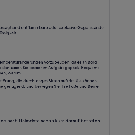
ntersagt sind entflammbare oder explosive Gegenstände
üssigkeit.
n Temperaturänderungen vorzubeugen, da es an Bord
andalen lassen Sie besser im Aufgabegepäck. Bequeme
ssen, warum.
rung, die durch langes Sitzen auftritt. Sie können
n Sie genügend, und bewegen Sie Ihre Füße und Beine,
hine nach Hakodate schon kurz darauf betreten.