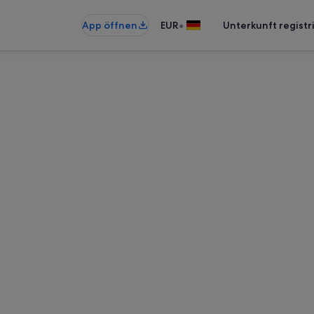
•
App öffnen
EUR
Unterkunft registr