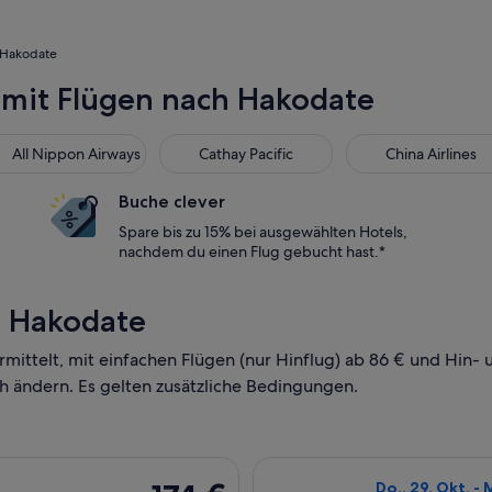
 Hakodate
n mit Flügen nach Hakodate
 Nippon Airways
Cathay Pacific
China Airlines
All Nippon Airways
Cathay Pacific
China Airlines
Buche clever
Spare bis zu 15% bei ausgewählten Hotels,
nachdem du einen Flug gebucht hast.*
h Hakodate
ermittelt, mit einfachen Flügen (nur Hinflug) ab 86 € und Hin
h ändern. Es gelten zusätzliche Bedingungen.
Abflug Fr., 4. Juni ab Tokio nach Hakodate, Rückflug Di., 8. Ju
Flug mit All Nip
174 €
Do., 29. Okt. - 