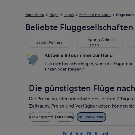
Expedia.de
Flüge
Japan
Präfektur Hokkaido
Flüge nach
Beliebte Fluggesellschafte
Japan Airlines
Spring Airlines Japan
All
Spring Airlines
Japan Airlines
Japan
Aktuelle Infos immer zur Hand
Lass dich benachrichtigen, wenn die Flugpreise
sinken oder steigen.*
Die günstigsten Flüge nac
Die Preise wurden innerhalb der letzten 7 Tage 
Zeitraum. Preise und Verfügbarkeiten können sic
Alle Angebote
Nur Hinflug
Hin- und Rückflug
Flug mit Japan Airlines auswählen, 
Fr., 4. Juni - Di., 8. Juni