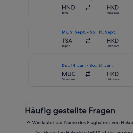
HND
HKD
Tokio
Hakodate
Flug mit China Airlines auswählen,
Mi., 9. Sept. - So., 13. Sept.
TSA
HKD
Taipeh
Hakodate
Flug mit Qatar Airways auswählen, 
Do., 14. Jan. - So., 31. Jan.
MUC
HKD
München
Hakodate
Häufig gestellte Fragen
Wie lautet der Name des Flughafens von Hako
Der Flughafen Hakodate (HKD) ist der einzig