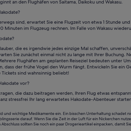
eginnt an den Flughäfen von Saitama, Daikoku und Wakasu.
Hakodate?
wegs sind, erwartet Sie eine Flugzeit von etwa 1 Stunde und 
 20 Minuten im Flugzeug rechnen. Im Falle von Wakasu wieder
kodate?
Urlauber, die es irgendwie jedes einzige Mal schaffen, unvers
rten Sie zunächst einmal nicht zu lange mit Ihrer Buchung. 
 Mehrere Flughäfen am geplanten Reiseziel bedeuten unter U
n, dass der frühe Vogel den Wurm fängt. Entwickeln Sie ein Gef
 Tickets sind wahnsinnig beliebt!
 Hakodate vor?
tragen, die dazu beitragen werden, Ihren Flug etwas entspan
anz stressfrei Ihr lang erwartetes Hakodate-Abenteuer starte
ld und wichtige Medikamente ein. Ein bisschen Unterhaltung schadet ni
eblingsserie darauf. Wenn Sie die Zeit in der Luft für ein Nickerchen nu
schluss sollten Sie noch ein paar Drogerieartikel einpacken, damit Si