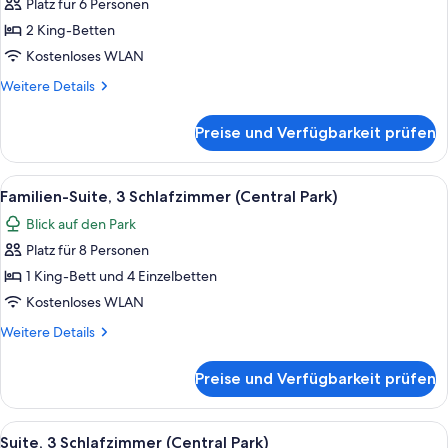
Platz für 6 Personen
Suite,
2 Schlafzimmer,
2 King-Betten
Flussblick
Kostenloses WLAN
(Hudson)
Weitere
Weitere Details
anzeigen
Details
für
Preise und Verfügbarkeit prüfen
Suite,
2 Schlafzimmer,
Flussblick
Alle
Eine Skyline mit hohen Gebäuden, ein
9
(Hudson)
Familien-Suite, 3 Schlafzimmer (Central Park)
Fotos
Blick auf den Park
für
Platz für 8 Personen
Familien-
Suite,
1 King-Bett und 4 Einzelbetten
3 Schlafzimmer
Kostenloses WLAN
(Central
Weitere
Weitere Details
Park)
Details
anzeigen
für
Preise und Verfügbarkeit prüfen
Familien-
Suite,
3 Schlafzimmer
Alle
Eine Skyline mit hohen Gebäuden, ein
8
(Central
Suite, 3 Schlafzimmer (Central Park)