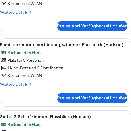
River
Kostenloses WLAN
View,
Weitere
Weitere Details
King
Details
für
Rooms)
Preise und Verfügbarkeit prüfen
Zimmer,
anzeigen
Verbindungszimmer
(Hudson
Alle
Ein Hotelzimmer mit einem großen Bett
5
River
Familienzimmer, Verbindungszimmer, Flussblick (Hudson)
Fotos
View,
Blick auf den Fluss
King
für
Rooms)
Platz für 5 Personen
Familienzimmer,
Verbindungszimmer,
1 King-Bett und 2 Einzelbetten
Flussblick
Kostenloses WLAN
(Hudson)
Weitere
Weitere Details
anzeigen
Details
für
Preise und Verfügbarkeit prüfen
Familienzimmer,
Verbindungszimmer,
Flussblick
Alle
Ein modernes Hotelzimmer mit einem gr
7
(Hudson)
Suite, 2 Schlafzimmer, Flussblick (Hudson)
Fotos
Blick auf den Fluss
für