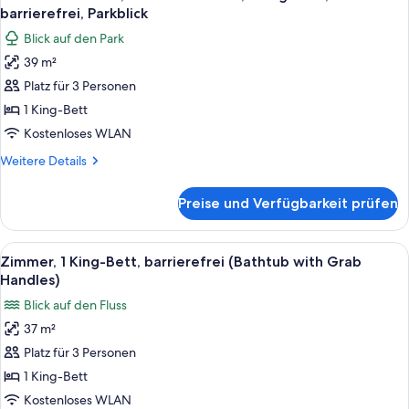
Fotos
West)
barrierefrei, Parkblick
für
Blick auf den Park
Central
39 m²
Park
Platz für 3 Personen
View,
Premier-
1 King-Bett
Zimmer,
Kostenloses WLAN
1 King-
Weitere
Weitere Details
Bett,
Details
barrierefrei,
für
Preise und Verfügbarkeit prüfen
Central
Parkblick
Park
anzeigen
View,
Alle
Ein modernes Badezimmer mit barrier
8
Premier-
Zimmer, 1 King-Bett, barrierefrei (Bathtub with Grab
Fotos
Zimmer,
Handles)
1 King-
für
Blick auf den Fluss
Bett,
Zimmer,
barrierefrei,
37 m²
1 King-
Parkblick
Platz für 3 Personen
Bett,
barrierefrei
1 King-Bett
(Bathtub
Kostenloses WLAN