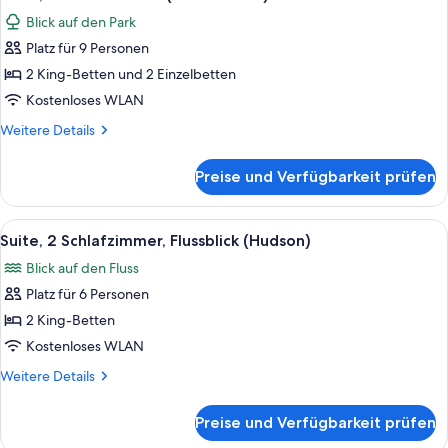
Fotos
Park)
Blick auf den Park
für
Platz für 9 Personen
Suite,
3 Schlafzimmer
2 King-Betten und 2 Einzelbetten
(Central
Kostenloses WLAN
Park)
Weitere
Weitere Details
anzeigen
Details
für
Preise und Verfügbarkeit prüfen
Suite,
3 Schlafzimmer
(Central
Alle
Ein modernes Hotelzimmer mit einem gr
6
Park)
Suite, 2 Schlafzimmer, Flussblick (Hudson)
Fotos
Blick auf den Fluss
für
Platz für 6 Personen
Suite,
2 Schlafzimmer,
2 King-Betten
Flussblick
Kostenloses WLAN
(Hudson)
Weitere
Weitere Details
anzeigen
Details
für
Preise und Verfügbarkeit prüfen
Suite,
2 Schlafzimmer,