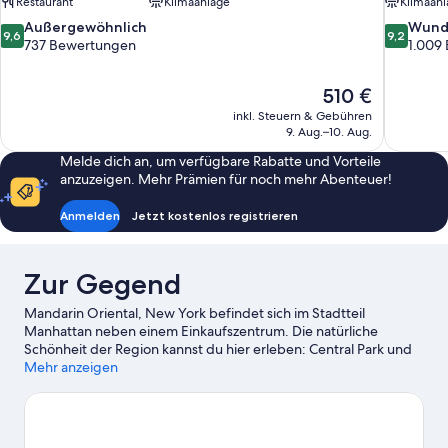
Restaurant
Klimaanlage
Klimaanl
9.6
9.2
Außergewöhnlich
Wund
9,6
9,2
von
von
737 Bewertungen
1.009
10,
10,
Außergewöhnlich,
Wunderba
Der
510 €
737
1.009
Preis
Bewertungen
Bewertun
inkl. Steuern & Gebühren
beträgt
9. Aug.–10. Aug.
510 €
Melde dich an, um verfügbare Rabatte und Vorteile
anzuzeigen. Mehr Prämien für noch mehr Abenteuer!
Anmelden
Jetzt kostenlos registrieren
Zur Gegend
Mandarin Oriental, New York befindet sich im Stadtteil
Manhattan neben einem Einkaufszentrum. Die natürliche
Schönheit der Region kannst du hier erleben: Central Park und
Bryant Park. Lincoln Center und Radio City Music Hall dagegen
Mehr anzeigen
sprechen vor allem kulturell interessierte Besucher an. Lust auf
ein spannendes Event? Dann schau doch mal in den
Veranstaltungskalender dieser beiden Locations: Madison
Square Garden und Yankee Stadium. Die Region bietet viele