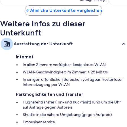
Kaffee-/Teefilter (wiederverwendbar), Recycling und LED-
677 €
Glühbirnen
Ähnliche Unterkünfte vergleichen
Badezimmer mit Regenduschen und Designer-Toilettenartikeln
Weitere Infos zu dieser
55-Zoll-HD-Fernseher mit Premium-TV-Sendern
Unterkunft
Kompostierung, Bereitstellung umweltfreundlicher
Reinigungsmittel und Mikrowellen
Ausstattung der Unterkunft
Internet
In allen Zimmern verfügbar: kostenloses WLAN
WLAN-Geschwindigkeit im Zimmer: > 25 MBit/s
In einigen öffentlichen Bereichen verfügbar: kostenloser
Internetzugang per WLAN
Parkmöglichkeiten und Transfer
Flughafentransfer (Hin- und Rückfahrt) rund um die Uhr
auf Anfrage gegen Aufpreis
Shuttle in die nähere Umgebung (gegen Aufpreis)
Limousinenservice