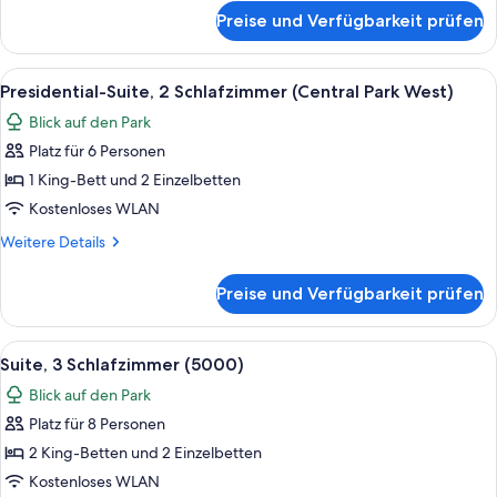
für
Preise und Verfügbarkeit prüfen
Suite,
2 Schlafzimmer
(Oriental)
Alle
Ein geräumiges Hotelzimmer mit einem 
6
Presidential-Suite, 2 Schlafzimmer (Central Park West)
Fotos
Blick auf den Park
für
Platz für 6 Personen
Presidential-
Suite,
1 King-Bett und 2 Einzelbetten
2 Schlafzimmer
Kostenloses WLAN
(Central
Weitere
Weitere Details
Park
Details
West)
für
Preise und Verfügbarkeit prüfen
Presidential-
anzeigen
Suite,
2 Schlafzimmer
Alle
Ein modernes Hotelzimmer mit einem g
12
(Central
Suite, 3 Schlafzimmer (5000)
Fotos
Park
Blick auf den Park
West)
für
Platz für 8 Personen
Suite,
3 Schlafzimmer
2 King-Betten und 2 Einzelbetten
(5000)
Kostenloses WLAN