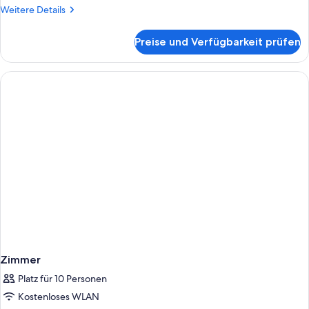
Weitere
Weitere Details
Details
für
Preise und Verfügbarkeit prüfen
Zimmer
Zimmer
Platz für 10 Personen
Kostenloses WLAN