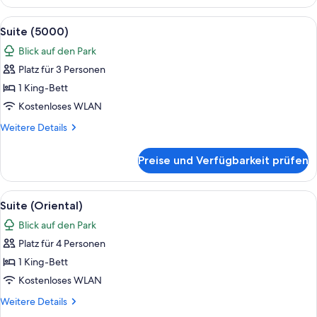
(New
York
Alle
Ein modernes Wohnzimmer mit einer So
17
Skyline)
Suite (5000)
Fotos
Blick auf den Park
für
Platz für 3 Personen
Suite
(5000)
1 King-Bett
anzeigen
Kostenloses WLAN
Weitere
Weitere Details
Details
für
Preise und Verfügbarkeit prüfen
Suite
(5000)
Alle
Eine Skyline mit hohen Gebäuden, ein
11
Suite (Oriental)
Fotos
Blick auf den Park
für
Platz für 4 Personen
Suite
(Oriental)
1 King-Bett
anzeigen
Kostenloses WLAN
Weitere
Weitere Details
Details