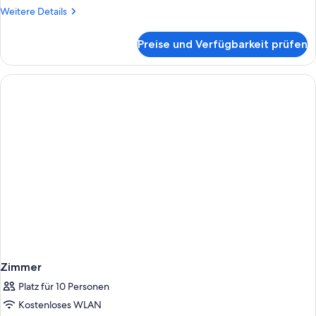
anzeigen
Weitere
Weitere Details
Details
für
Preise und Verfügbarkeit prüfen
Suite,
3 Schlafzimmer
(5000)
Zimmer
Platz für 10 Personen
Kostenloses WLAN