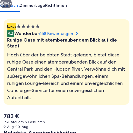
99+
Übersicht
Zimmer
Lage
Richtlinien
5.0-
Luxus
Sterne-
Wunderbar
658 Bewertungen
9,2
Unterkunft
Ruhige Oase mit atemberaubendem Blick auf die
Stadt
Hoch über der belebten Stadt gelegen, bietet diese
ruhige Oase einen atemberaubenden Blick auf den
Innenpool
Central Park und den Hudson River. Verwöhne dich mit
außergewöhnlichen Spa-Behandlungen, einem
ruhigen Lounge-Bereich und einem unvergleichlichen
Concierge-Service für einen unvergesslichen
Aufenthalt.
Der
783 €
aktuelle
inkl. Steuern & Gebühren
Preis
9. Aug.–10. Aug.
beträgt
Beliebte Annehmlichkeiten