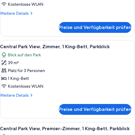
Suite,
Kostenloses WLAN
Parkblick
Weitere
Weitere Details
anzeigen
Details
für
Preise und Verfügbarkeit prüfen
Central
Park
View,
Alle
Eine Skyline mit hohen Gebäuden, ein
8
Suite,
Central Park View, Zimmer, 1 King-Bett, Parkblick
Fotos
Parkblick
Blick auf den Park
für
39 m²
Central
Park
Platz für 3 Personen
View,
1 King-Bett
Zimmer,
Kostenloses WLAN
1 King-
Weitere
Weitere Details
Bett,
Details
Parkblick
für
Preise und Verfügbarkeit prüfen
Central
anzeigen
Park
View,
Alle
Ein Hotelzimmer mit einem großen Bett
8
Zimmer,
Central Park View, Premier-Zimmer, 1 King-Bett, Parkblick
Fotos
1 King-