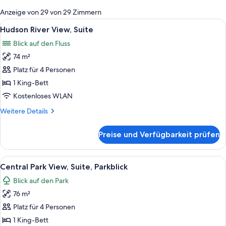
für
Anzeige von 29 von 29 Zimmern
Zimmer
Alle
Ein modernes Hotelzimmer mit einem gr
10
Hudson River View, Suite
Fotos
Blick auf den Fluss
für
74 m²
Hudson
River
Platz für 4 Personen
View,
1 King-Bett
Suite
Kostenloses WLAN
anzeigen
Weitere
Weitere Details
Details
für
Preise und Verfügbarkeit prüfen
Hudson
River
View,
Alle
Ein modernes Hotelzimmer mit einem gr
12
Suite
Central Park View, Suite, Parkblick
Fotos
Blick auf den Park
für
76 m²
Central
Park
Platz für 4 Personen
View,
1 King-Bett