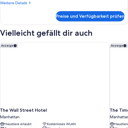
Weitere
Weitere Details
Details
für
Preise und Verfügbarkeit prüfen
Zimmer
Vielleicht gefällt dir auch
The Wall Street Hotel
The Time
Anzeige
Anzeige
The Wall Street Hotel
The Tim
Manhattan
Manhatta
Haustiere erlaubt
Kostenloses WLAN
Haustier