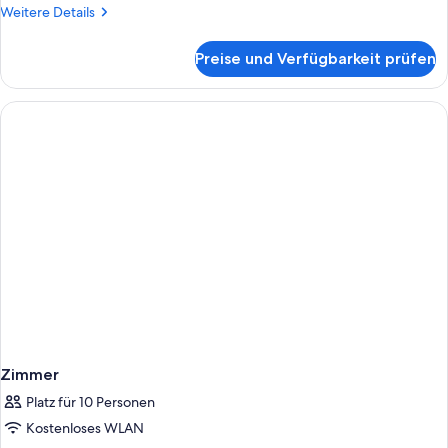
Weitere
Weitere Details
Details
für
Preise und Verfügbarkeit prüfen
Zimmer
Zimmer
Platz für 10 Personen
Kostenloses WLAN