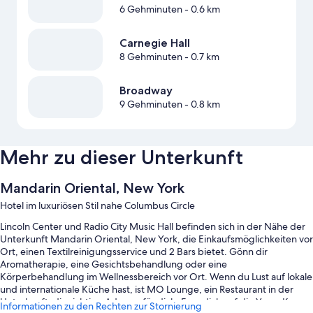
6 Gehminuten
- 0.6 km
Carnegie Hall
8 Gehminuten
- 0.7 km
Broadway
9 Gehminuten
- 0.8 km
Mehr zu dieser Unterkunft
Mandarin Oriental, New York
Hotel im luxuriösen Stil nahe Columbus Circle
Lincoln Center und Radio City Music Hall befinden sich in der Nähe der
Unterkunft Mandarin Oriental, New York, die Einkaufsmöglichkeiten vor
Ort, einen Textilreinigungsservice und 2 Bars bietet. Gönn dir
Aromatherapie, eine Gesichtsbehandlung oder eine
Körperbehandlung im Wellnessbereich vor Ort. Wenn du Lust auf lokale
und internationale Küche hast, ist MO Lounge, ein Restaurant in der
Unterkunft, die richtige Adresse für dich. Freu dich auf die Yoga-Kurse
Informationen zu den Rechten zur Stornierung