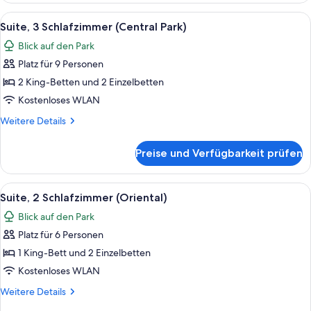
Flussblick
Alle
Ein modernes Hotelzimmer mit einer g
6
(Hudson)
Suite, 3 Schlafzimmer (Central Park)
Fotos
Blick auf den Park
für
Platz für 9 Personen
Suite,
3 Schlafzimmer
2 King-Betten und 2 Einzelbetten
(Central
Kostenloses WLAN
Park)
Weitere
Weitere Details
anzeigen
Details
für
Preise und Verfügbarkeit prüfen
Suite,
3 Schlafzimmer
(Central
Alle
Ein modernes Wohnzimmer mit einem gro
7
Park)
Suite, 2 Schlafzimmer (Oriental)
Fotos
Blick auf den Park
für
Platz für 6 Personen
Suite,
2 Schlafzimmer
1 King-Bett und 2 Einzelbetten
(Oriental)
Kostenloses WLAN
anzeigen
Weitere
Weitere Details
Details