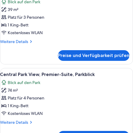
Blick auf den Park
Bett,
für
Parkblick
39 m²
Central
Park
Platz für 3 Personen
View,
1 King-Bett
Premier-
Kostenloses WLAN
Zimmer,
Weitere
Weitere Details
1 King-
Details
Bett,
für
Preise und Verfügbarkeit prüfen
Central
Parkblick
Park
anzeigen
View,
Alle
Eine Skyline mit hohen Gebäuden, ein
11
Premier-
Central Park View, Premier-Suite, Parkblick
Fotos
Zimmer,
Blick auf den Park
1 King-
für
Bett,
74 m²
Central
Parkblick
Park
Platz für 4 Personen
View,
1 King-Bett
Premier-
Kostenloses WLAN
Suite,
Weitere
Weitere Details
Parkblick
Details
anzeigen
für