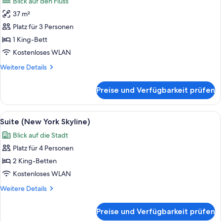
Blick auf den Fluss
Grab
für
Handles)
37 m²
Zimmer,
1 King-
Platz für 3 Personen
Bett
1 King-Bett
(Hudson
Kostenloses WLAN
View)
Weitere
Weitere Details
anzeigen
Details
für
Preise und Verfügbarkeit prüfen
Zimmer,
1 King-
Bett
Alle
Ein modernes Wohnzimmer mit Sofa, Co
8
(Hudson
Suite (New York Skyline)
Fotos
View)
Blick auf die Stadt
für
Platz für 4 Personen
Suite
(New
2 King-Betten
York
Kostenloses WLAN
Skyline)
Weitere
Weitere Details
anzeigen
Details
für
Preise und Verfügbarkeit prüfen
Suite