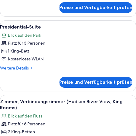
für
Preise und Verfügbarkeit prüfen
Suite
(Oriental)
Alle
Eine Skyline mit hohen Gebäuden, ein
10
Presidential-Suite
Fotos
Blick auf den Park
für
Platz für 3 Personen
Presidential-
Suite
1 King-Bett
anzeigen
Kostenloses WLAN
Weitere
Weitere Details
Details
für
Preise und Verfügbarkeit prüfen
Presidential-
Suite
Alle
Ein Hotelzimmer mit einem großen Bett
7
Zimmer, Verbindungszimmer (Hudson River View, King
Fotos
Rooms)
für
Blick auf den Fluss
Zimmer,
Platz für 6 Personen
Verbindungszimmer
2 King-Betten
(Hudson