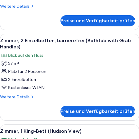
with
Weitere
Weitere Details
Grab
Details
Handles)
für
Preise und Verfügbarkeit prüfen
Zimmer,
anzeigen
1 King-
Bett,
Alle
Ein Hotelzimmer mit zwei Betten, eine
7
barrierefrei
Zimmer, 2 Einzelbetten, barrierefrei (Bathtub with Grab
Fotos
(Bathtub
Handles)
with
für
Blick auf den Fluss
Grab
Zimmer,
Handles)
37 m²
2 Einzelbetten,
Platz für 2 Personen
barrierefrei
(Bathtub
2 Einzelbetten
with
Kostenloses WLAN
Grab
Weitere
Weitere Details
Handles)
Details
anzeigen
für
Preise und Verfügbarkeit prüfen
Zimmer,
2 Einzelbetten,
barrierefrei
Alle
Ein Hotelzimmer mit einem großen Bett
9
(Bathtub
Zimmer, 1 King-Bett (Hudson View)
Fotos
with