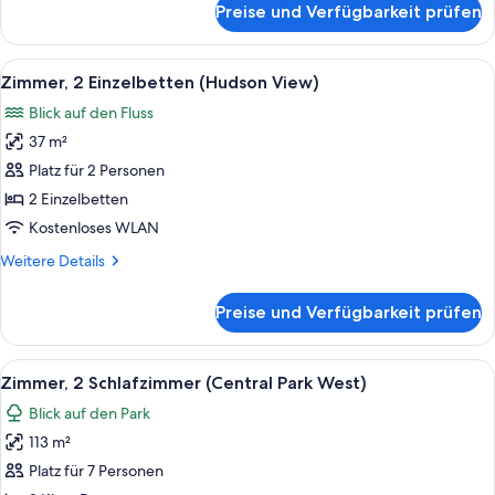
Preise und Verfügbarkeit prüfen
Central
Park
View,
Alle
Ein Hotelzimmer mit zwei Betten, eine
9
Premier-
Zimmer, 2 Einzelbetten (Hudson View)
Fotos
Suite,
Blick auf den Fluss
Parkblick
für
37 m²
Zimmer,
2 Einzelbetten
Platz für 2 Personen
(Hudson
2 Einzelbetten
View)
Kostenloses WLAN
anzeigen
Weitere
Weitere Details
Details
für
Preise und Verfügbarkeit prüfen
Zimmer,
2 Einzelbetten
(Hudson
Alle
Eine Skyline mit hohen Gebäuden, ein
10
View)
Zimmer, 2 Schlafzimmer (Central Park West)
Fotos
Blick auf den Park
für
113 m²
Zimmer,
2 Schlafzimmer
Platz für 7 Personen