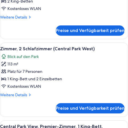
(Central
2 King-Betten
Park
Kostenloses WLAN
West)
Weitere
Weitere Details
anzeigen
Details
für
Preise und Verfügbarkeit prüfen
Zimmer,
2 Schlafzimmer
(Central
Alle
Eine Skyline mit hohen Gebäuden, ein
10
Park
Zimmer, 2 Schlafzimmer (Central Park West)
Fotos
West)
Blick auf den Park
für
113 m²
Zimmer,
2 Schlafzimmer
Platz für 7 Personen
(Central
1 King-Bett und 2 Einzelbetten
Park
Kostenloses WLAN
West)
Weitere
Weitere Details
anzeigen
Details
für
Preise und Verfügbarkeit prüfen
Zimmer,
2 Schlafzimmer
(Central
Alle
Eine Skyline mit hohen Gebäuden, ein
8
Park
Central Park View, Premier-Zimmer, 1 King-Bett,