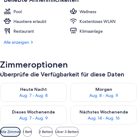
783 €.
Pool
Wellness
Haustiere erlaubt
Kostenloses WLAN
Restaurant
Klimaanlage
Alle anzeigen
Zimmeroptionen
Überprüfe die Verfügbarkeit für diese Daten
Überprüfe die Verfügbarkeit für heute Nacht, Aug. 7 - Aug. 8.
Überprüfe die Verfügbarkeit f
Heute Nacht
Morgen
Aug. 7 - Aug. 8
Aug. 8 - Aug. 9
Überprüfe die Verfügbarkeit für dieses Wochenende, Aug. 7 - 
Überprüfe die Verfügbarkeit f
Dieses Wochenende
Nächstes Wochenende
Aug. 7 - Aug. 9
Aug. 14 - Aug. 16
Verfügbare
Alle Zimmer
1 Bett
2 Betten
Über 3 Betten
Filter