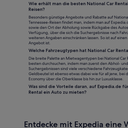
Wie erhält man die besten National Car Rent
Reisen?
Besonders günstige Angebote und Rabatte auf Nationa
Tennessee-Reisen findet man, indem man auf Expedia.
sowie den Ort der Abholung sowie Rückgabe des Autos e
Verfügung, über die sich die Suchergebnisse nach Fahr
weiteren Angaben einschränken lassen. So ist auf einen B
Angebot ist.
Welche Fahrzeugtypen hat National Car Renta
Die breite Palette an Mietwagentypen bei National Car R
besten durchsuchen, indem man zuerst den Abhol- und
Suchergebnissen sind viele verschiedene Fahrzeugkatego
Geldbeutel ist ebenso etwas dabei wie für all jene, bei 
Economy über die Oberklasse bis hin zur Luxusklasse.
Was sind die Vorteile daran, auf Expedia.de f
Rental ein Auto zu mieten?
Entdecke mit Expedia eine W