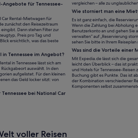
vergleichen – alle zu unglaublichen
al-Angebote für Tennessee-
Wie storniert man eine Mi
l Car Rental-Mietwagen für
Es ist ganz einfach, die Reservier
de zunächst den Reisezeitraum
Wenn die Zahlung bei Abholung erf
ingibt. Dann stehen Filter zur
Benutzerkonto an und gehen Sie au
zeugtyp, Preis pro Tag und
verwalten“ auf „Reservierung storn
lick ersichtlich, was das beste
sehen Sie bitte in Ihrem Reiseplan
Was sind die Vorteile eine
l in Tennessee im Angebot?
Mit Expedia.de lässt sich die ges
ental in Tennessee lässt sich am
leicht den Überblick – das ist pra
 Rückgabeort auswählt. In den
und Hotels für Tennessee-Reisen zu
rien aufgelistet. Für den kleinen
Buchung gibt es Punkte. Das ist ab
denen das Geld locker sitzt: von
der Kombination verschiedener R
Komponenten selbst zusammenstel
ür Tennessee bei National Car
elt voller Reisen