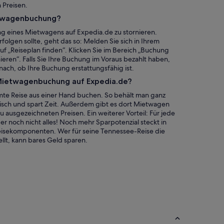
 Preisen.
etwagenbuchung?
ung eines Mietwagens auf Expedia.de zu stornieren.
olgen sollte, geht das so: Melden Sie sich in Ihrem
f „Reiseplan finden“. Klicken Sie im Bereich „Buchung
ieren“. Falls Sie Ihre Buchung im Voraus bezahlt haben,
 nach, ob Ihre Buchung erstattungsfähig ist.
r Mietwagenbuchung auf Expedia.de?
amte Reise aus einer Hand buchen. So behält man ganz
ktisch und spart Zeit. Außerdem gibt es dort Mietwagen
 ausgezeichneten Preisen. Ein weiterer Vorteil: Für jede
er noch nicht alles! Noch mehr Sparpotenzial steckt in
eisekomponenten. Wer für seine Tennessee-Reise die
lt, kann bares Geld sparen.