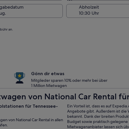
Am Abholort
kgabedatum
Abholzeit
ug.
ebühr an.
Gönn dir etwas
Mitglieder sparen 10% oder mehr bei über
1 Million Mietwagen
wagen von National Car Rental fü
olstationen für Tennessee-
Ein Vorteil ist, dass es auf Expedi
Angebote gibt. Außerdem ist die 
bekannt. Dank der breiten Produk
en von National Car Rental in allen
Budget sowie praktisch gelegene 
äfen.
Mietwagenanbieter lassen sich ü