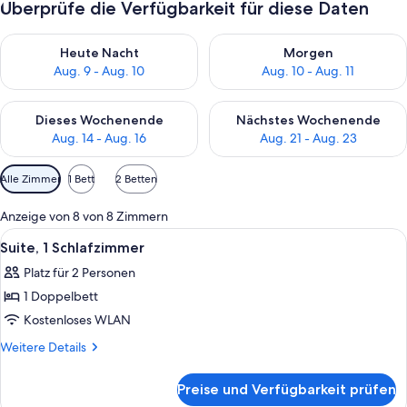
Überprüfe die Verfügbarkeit für diese Daten
Überprüfe die Verfügbarkeit für heute Nacht, Aug. 9 - Aug. 10
Überprüfe die Verfügbarkeit fü
Heute Nacht
Morgen
Aug. 9 - Aug. 10
Aug. 10 - Aug. 11
Überprüfe die Verfügbarkeit für dieses Wochenende, Aug. 14 -
Überprüfe die Verfügbarkeit f
Dieses Wochenende
Nächstes Wochenende
Aug. 14 - Aug. 16
Aug. 21 - Aug. 23
Verfügbare
Alle Zimmer
1 Bett
2 Betten
Filter
für
Anzeige von 8 von 8 Zimmern
Zimmer
Alle
Ein modernes Schlafzimmer mit einem
5
Suite, 1 Schlafzimmer
Fotos
Platz für 2 Personen
für
1 Doppelbett
Suite,
1
Kostenloses WLAN
Schlafzimmer
Weitere
Weitere Details
anzeigen
Details
für
Preise und Verfügbarkeit prüfen
Suite,