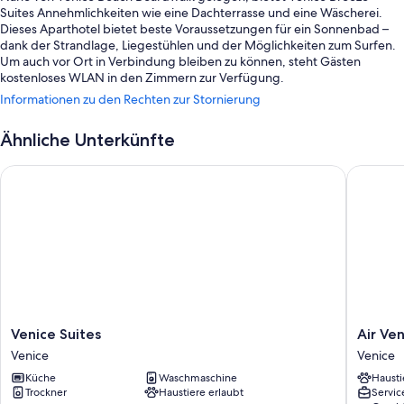
Suites Annehmlichkeiten wie eine Dachterrasse und eine Wäscherei.
Dieses Aparthotel bietet beste Voraussetzungen für ein Sonnenbad –
dank der Strandlage, Liegestühlen und der Möglichkeiten zum Surfen.
Um auch vor Ort in Verbindung bleiben zu können, steht Gästen
kostenloses WLAN in den Zimmern zur Verfügung.
Informationen zu den Rechten zur Stornierung
Weitere Extras sind:
Ein Safe an der Rezeption, Gepäckaufbewahrung und
Ähnliche Unterkünfte
Unterstützung bei der Tourenplanung/beim Ticketerwerb
Venice Suites
Air Veni
Sonnenschirme, ein Fahrstuhl und Strandtücher
Ein Concierge-Service und eine rund um die Uhr besetzte
Rezeption
In den Gästebewertungen werden die Lage in Strandnähe, das
hilfsbereite Personal und der ausgezeichnete allgemeine Zustand
äußerst positiv hervorgehoben.
Zimmerausstattung
Alle Gästezimmer im Venice Breeze Suites überzeugen durch Komforts
Venice
Air
Venice Suites
Air Ve
wie eine Klimaanlage, aber zusätzlich auch Annehmlichkeiten wie
Suites
Venice
Venice
Venice
kostenloses WLAN.
Venice
on
Küche
Waschmaschine
Hausti
the
Zusätzliche Komforts in den Zimmern sind zum Beispiel:
Trockner
Haustiere erlaubt
Servic
Beach