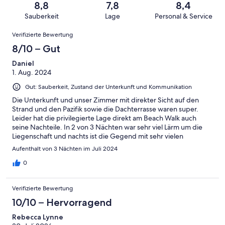
von
haben
8,8
7,8
8,4
-
Bewertung
Gästebewertungen
8
eine
Sauberkeit
Lage
Personal & Service
Hervorragend
von
haben
-
Bewertung
Bewertungen
6
eine
Gut
Verifizierte Bewertung
von
-
Bewertung
4
8/10 – Gut
Okay
von
-
2
Daniel
Schlecht
1. Aug. 2024
-
Ungenügend
Gut: Sauberkeit, Zustand der Unterkunft und Kommunikation
Die Unterkunft und unser Zimmer mit direkter Sicht auf den
Strand und den Pazifik sowie die Dachterrasse waren super.
Leider hat die privilegierte Lage direkt am Beach Walk auch
seine Nachteile. In 2 von 3 Nächten war sehr viel Lärm um die
Liegenschaft und nachts ist die Gegend mit sehr vielen
Obdachlosen unsicher.
Aufenthalt von 3 Nächten im Juli 2024
0
Verifizierte Bewertung
10/10 – Hervorragend
Rebecca Lynne