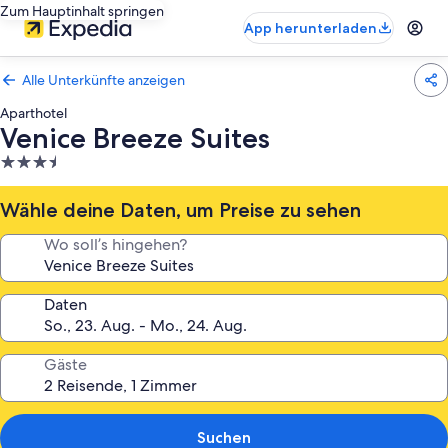
Zum Hauptinhalt springen
App herunterladen
Alle Unterkünfte anzeigen
Aparthotel
Venice Breeze Suites
3.5-
Sterne-
Unterkunft
Wähle deine Daten, um Preise zu sehen
Wo soll’s hingehen?
Daten
Gäste
Suchen