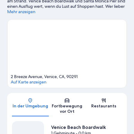
am Strand. Venice Beach Boardwalk und Santa Monica Pier sind
einen Ausflug wert, wenn du Lust auf Shoppen hast. Wer lieber
die Natur der Region bewundern möchte, sollte Folgendes
Mehr anzeigen
besuchen: Venice Beach und Santa Monica Beach. Lust auf ein
spannendes Event? Dann schau doch mal in den
Veranstaltungskalender dieser beiden Locations: Kia Forum und
SoFi Stadium. Erlebe Wasserspaß pur beim Kajakfahren und
beim Tauchen ganz in der Nähe oder genieße einfach die Natur
auf den Wander-/Radwegen oder beim Seilrutschen.
Zum
Reiseführer für Venice
Weitere Aparthotels in Los Angeles anzeigen
2 Breeze Avenue, Venice, CA, 90291
Auf Karte anzeigen
Karte
In der Umgebung
Fortbewegung
Restaurants
vor Ort
Venice Beach Boardwalk
1 Gehminute
- 0.0 km