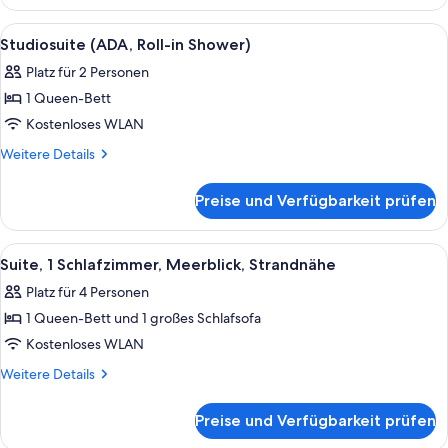
1
Schlafzimmer
Alle
Ein Schlafzimmer mit Backsteinwand, e
5
Studiosuite (ADA, Roll-in Shower)
Fotos
Platz für 2 Personen
für
1 Queen-Bett
Studiosuite
(ADA,
Kostenloses WLAN
Roll-
Weitere
Weitere Details
in
Details
für
Shower)
Preise und Verfügbarkeit prüfen
Studiosuite
anzeigen
(ADA,
Roll-
Alle
Ein Zimmer mit Backsteinwand, großen
6
in
Suite, 1 Schlafzimmer, Meerblick, Strandnähe
Fotos
Shower)
Platz für 4 Personen
für
1 Queen-Bett und 1 großes Schlafsofa
Suite,
1
Kostenloses WLAN
Schlafzimmer,
Weitere
Weitere Details
Meerblick,
Details
für
Strandnähe
Preise und Verfügbarkeit prüfen
Suite,
anzeigen
1