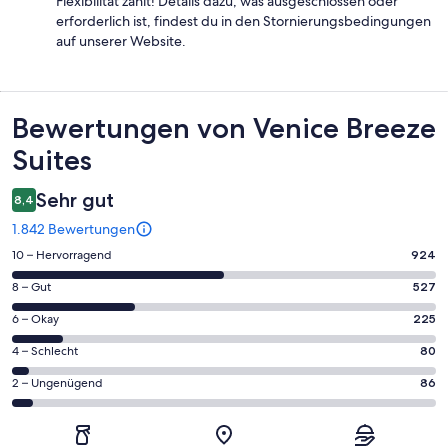
Flexibilität zählt! Details dazu, was ausgeschlossen oder
erforderlich ist, findest du in den Stornierungsbedingungen
auf unserer Website.
Bewertungen
Bewertungen von Venice Breeze
Suites
Sehr gut
8,4
1.842 Bewertungen
924
10 – Hervorragend
924
von
527
8 – Gut
527
insgesamt
von
1842
225
6 – Okay
225
insgesamt
Gästebewertungen
von
1842
80
4 – Schlecht
80
haben
insgesamt
Gästebewertungen
von
eine
1842
86
2 – Ungenügend
86
haben
insgesamt
Bewertung
Gästebewertungen
von
eine
1842
von
haben
insgesamt
Bewertung
Gästebewertungen
10
eine
1842