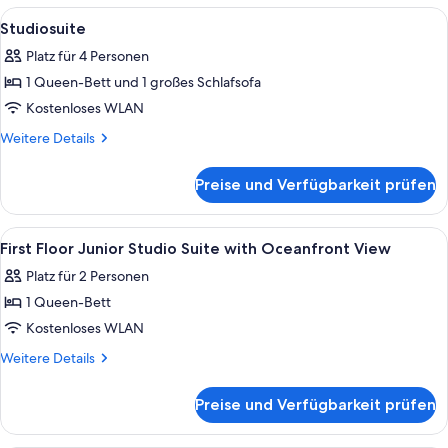
Meerblick
Alle
Ein Schlafzimmer mit Backsteinwand, e
4
Studiosuite
Fotos
Platz für 4 Personen
für
1 Queen-Bett und 1 großes Schlafsofa
Studiosuite
anzeigen
Kostenloses WLAN
Weitere
Weitere Details
Details
für
Preise und Verfügbarkeit prüfen
Studiosuite
Alle
Ein Schlafzimmer mit Backsteinwand, 
4
First Floor Junior Studio Suite with Oceanfront View
Fotos
Platz für 2 Personen
für
1 Queen-Bett
First
Floor
Kostenloses WLAN
Junior
Weitere
Weitere Details
Studio
Details
für
Suite
Preise und Verfügbarkeit prüfen
First
with
Floor
Oceanfront
Junior