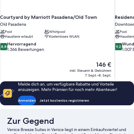
Courtyard by Marriott Pasadena/Old Town
Residenc
Old Pasadena
Downtown
Pool
Whirlpool
Pool
Haustiere erlaubt
Kostenloses WLAN
Haustier
8.8
9.2
Hervorragend
Wund
8,8
9,2
von
von
1.366 Bewertungen
1.007
10,
10,
Hervorragend,
Wunderba
Der
146 €
1.366
1.007
Preis
Bewertungen
Bewertun
inkl. Steuern & Gebühren
beträgt
7. Sept.–8. Sept.
146 €
Melde dich an, um verfügbare Rabatte und Vorteile
anzuzeigen. Mehr Prämien für noch mehr Abenteuer!
Anmelden
Jetzt kostenlos registrieren
Zur Gegend
Venice Breeze Suites in Venice liegt in einem Einkaufsviertel und