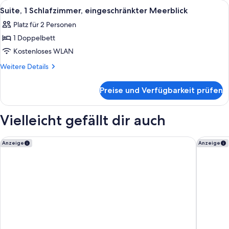
Alle
Ein modernes Schlafzimmer mit einem
7
View
Studio
Suite, 1 Schlafzimmer, eingeschränkter Meerblick
Fotos
Suite
anzeigen
Platz für 2 Personen
with
für
Oceanfront
1 Doppelbett
Suite,
View
1
Kostenloses WLAN
Schlafzimmer,
Weitere
Weitere Details
eingeschränkter
Details
für
Meerblick
Preise und Verfügbarkeit prüfen
Suite,
anzeigen
1
Schlafzimmer,
Vielleicht gefällt dir auch
eingeschränkter
Meerblick
Courtyard by Marriott Pasadena/Old Town
Residenc
Anzeige
Anzeige