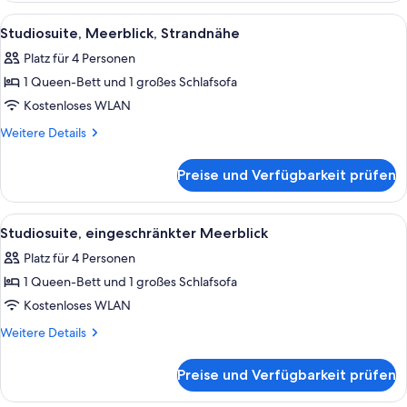
Schlafzimmer,
Alle
Ein Zimmer mit Backsteinwand, großen
9
Meerblick,
Studiosuite, Meerblick, Strandnähe
Fotos
Strandnähe
Platz für 4 Personen
für
1 Queen-Bett und 1 großes Schlafsofa
Studiosuite,
Meerblick,
Kostenloses WLAN
Strandnähe
Weitere
Weitere Details
anzeigen
Details
für
Preise und Verfügbarkeit prüfen
Studiosuite,
Meerblick,
Strandnähe
Alle
Eine kompakte Küche mit Essbereich, 
9
Studiosuite, eingeschränkter Meerblick
Fotos
Platz für 4 Personen
für
1 Queen-Bett und 1 großes Schlafsofa
Studiosuite,
eingeschränkter
Kostenloses WLAN
Meerblick
Weitere
Weitere Details
anzeigen
Details
für
Preise und Verfügbarkeit prüfen
Studiosuite,
eingeschränkter