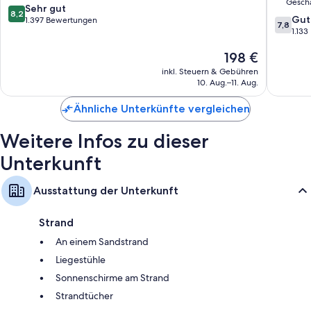
Geschä
Venice
8.2
Sehr gut
Regenduschen, kostenlose Toilettenartikel und Haartrockner
8,2
7.8
Gut
von
1.397 Bewertungen
7,8
28-Zoll-Flachbildfernseher mit Kabelempfang
von
1.13
10,
10,
Sehr
Kochnischen, Kühlschränke und Geschirrspüler
Der
198 €
Gut,
gut,
Preis
1.133
1.397
inkl. Steuern & Gebühren
beträgt
Bewert
Bewertungen
10. Aug.–11. Aug.
198 €
Ähnliche Unterkünfte vergleichen
Weitere Infos zu dieser
Unterkunft
Ausstattung der Unterkunft
Strand
An einem Sandstrand
Liegestühle
Sonnenschirme am Strand
Strandtücher