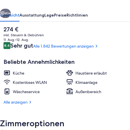
rück
Weiter
41+
Übersicht
Ausstattung
Lage
Preise
Richtlinien
Der
274 €
aktuelle
inkl. Steuern & Gebühren
Preis
11. Aug.–12. Aug.
beträgt
Bewertungen
Sehr gut
8,4
Alle 1.842 Bewertungen anzeigen
8,4 von 10.
274 €.
Beliebte Annehmlichkeiten
Küche
Haustiere erlaubt
Ausblick vom Zimmer
Kostenloses WLAN
Klimaanlage
Wäscheservice
Außenbereich
Alle anzeigen
Zimmeroptionen