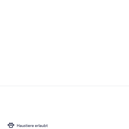
Influencer-
Frühstück u
Haustiere erlaubt