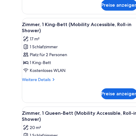
für
Preise anzeige
Zimmer,
1 King-
Bett
Alle
Ein Hotelzimmer mit einem groß
1
(Hearing
Zimmer, 1 King-Bett (Mobility Accessible, Roll-in
Fotos
Accessible)
Shower)
für
17 m²
Zimmer,
1 Schlafzimmer
1 King-
Platz für 2 Personen
Bett
(Mobility
1 King-Bett
Accessible,
Kostenloses WLAN
Roll-
Weitere
Weitere Details
in
Details
Shower)
für
Preise anzeige
Zimmer,
anzeigen
1 King-
Bett
Alle
Ein Hotelzimmer mit einem groß
2
(Mobility
Zimmer, 1 Queen-Bett (Mobility Accessible, Roll-i
Fotos
Accessible,
Shower)
Roll-
für
20 m²
in
Zimmer,
Shower)
1 Schlafzimmer