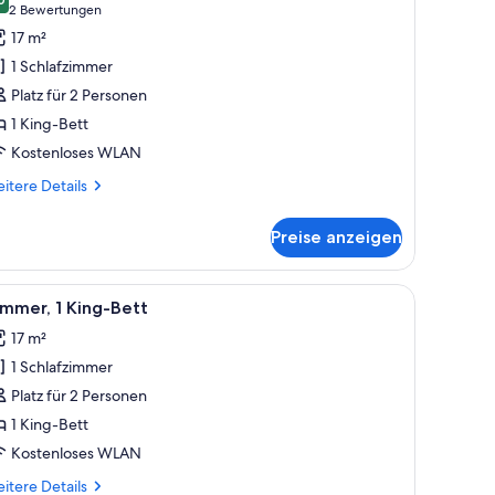
ür
9,0 von 10
(2
2 Bewertungen
immer,
Bewertungen)
17 m²
King-
1 Schlafzimmer
ett
Platz für 2 Personen
nzeigen
1 King-Bett
Kostenloses WLAN
itere
itere Details
tails
r
Preise anzeigen
mmer,
King-
tt
einen Hocker.
t, einem kleinen Hocker, einem Nachttisch, einem Gemälde und einem Fens
le
Ein Hotelzimmer mit einem großen Bett, einem
4
mmer, 1 King-Bett
otos
17 m²
ür
1 Schlafzimmer
immer,
King-
Platz für 2 Personen
ett
1 King-Bett
nzeigen
Kostenloses WLAN
itere
itere Details