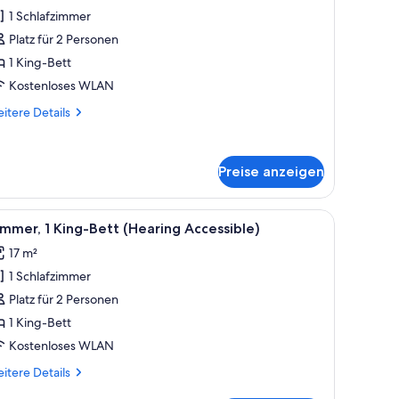
1 Schlafzimmer
immer,
King-
Platz für 2 Personen
ett
1 King-Bett
Mobility
Kostenloses WLAN
ccessible,
itere
itere Details
ub)
tails
nzeigen
r
mmer,
Preise anzeigen
King-
tt
obility
 die Stadt durch das Fenster.
, einem Schreibtisch mit Stuhl, einem Bild an der Wand und Blick auf die Sta
le
Ein Hotelzimmer mit einem großen Bett, einem 
cessible,
1
mmer, 1 King-Bett (Hearing Accessible)
otos
b)
17 m²
ür
1 Schlafzimmer
immer,
King-
Platz für 2 Personen
ett
1 King-Bett
Hearing
Kostenloses WLAN
ccessible)
itere
itere Details
nzeigen
tails