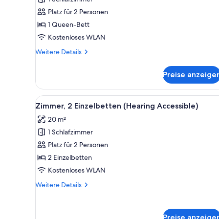
1
Platz für 2 Personen
Queen-
Bett
1 Queen-Bett
(Mobility
Kostenloses WLAN
Accessible,
Weitere
Weitere Details
Roll-
Details
in
für
Preise anzeige
Zimmer,
Shower)
1
anzeigen
Queen-
Alle
Ein Hotelzimmer mit zwei Bett
1
Bett
Zimmer, 2 Einzelbetten (Hearing Accessible)
Fotos
(Mobility
20 m²
Accessible,
für
Roll-
1 Schlafzimmer
Zimmer,
in
2 Einzelbetten
Platz für 2 Personen
Shower)
(Hearing
2 Einzelbetten
Accessible)
Kostenloses WLAN
anzeigen
Weitere
Weitere Details
Details
für
Zimmer,
Preise anzeige