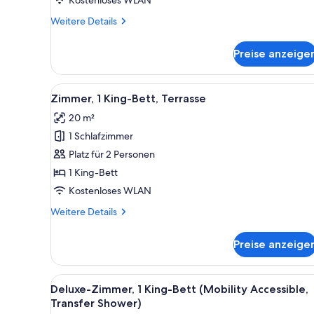
Weitere
Weitere Details
Details
für
Preise anzeige
Zimmer,
2 Einzelbetten
Alle
Ein Hotelzimmer mit einem groß
6
Zimmer, 1 King-Bett, Terrasse
Fotos
20 m²
für
1 Schlafzimmer
Zimmer,
1 King-
Platz für 2 Personen
Bett,
1 King-Bett
Terrasse
Kostenloses WLAN
anzeigen
Weitere
Weitere Details
Details
für
Preise anzeige
Zimmer,
1 King-
Bett,
Alle
Ein modernes Hotelzimmer mit 
2
Terrasse
Deluxe-Zimmer, 1 King-Bett (Mobility Accessible,
Fotos
Transfer Shower)
für