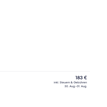
Frühstück und Mittagessen
Video
Der
183 €
aktuelle
inkl. Steuern & Gebühren
Preis
30. Aug.–31. Aug.
nd Mittagessen
Frühstück und Mittagessen
beträgt
183 €.