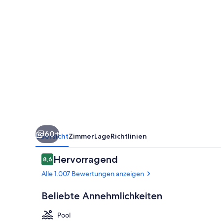
Hotel
60+
Übersicht
Zimmer
Lage
Richtlinien
Bewertungen
Hervorragend
8,6
8,6 von 10.
Alle 1.007 Bewertungen anzeigen
Beliebte Annehmlichkeiten
Pool