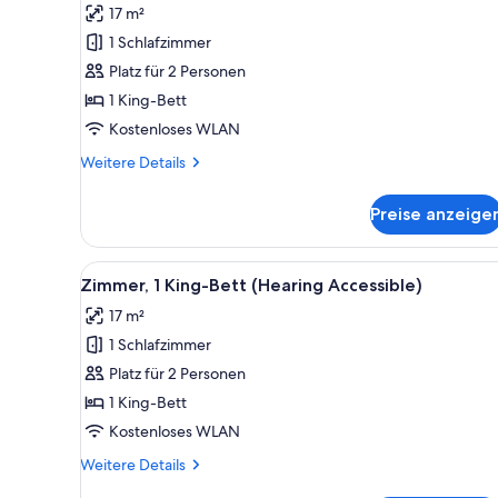
17 m²
Deluxe-
1 Schlafzimmer
Zimmer,
Platz für 2 Personen
1 King-
Bett
1 King-Bett
(Mobility
Kostenloses WLAN
Accessible,
Weitere
Weitere Details
Transfer
Details
Shower)
für
Preise anzeige
Deluxe-
anzeigen
Zimmer,
1 King-
Alle
Ein Hotelzimmer mit einem groß
1
Bett
Zimmer, 1 King-Bett (Hearing Accessible)
Fotos
(Mobility
17 m²
Accessible,
für
Transfer
1 Schlafzimmer
Zimmer,
Shower)
1 King-
Platz für 2 Personen
Bett
1 King-Bett
(Hearing
Kostenloses WLAN
Accessible)
Weitere
Weitere Details
anzeigen
Details