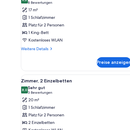
für
9,6 von 10
(8
8 Bewertungen
Zimmer,
Bewertungen)
17 m²
1 King-
1 Schlafzimmer
Bett
Platz für 2 Personen
anzeigen
1 King-Bett
Kostenloses WLAN
Weitere
Weitere Details
Details
für
Preise anzeige
Zimmer,
1 King-
Bett
Alle
Ein Hotelzimmer mit zwei Bett
4
Zimmer, 2 Einzelbetten
Fotos
Sehr gut
für
8,0
8,0 von 10
(3
3 Bewertungen
Zimmer,
Bewertungen)
20 m²
2 Einzelbetten
1 Schlafzimmer
anzeigen
Platz für 2 Personen
2 Einzelbetten
Kostenloses WLAN