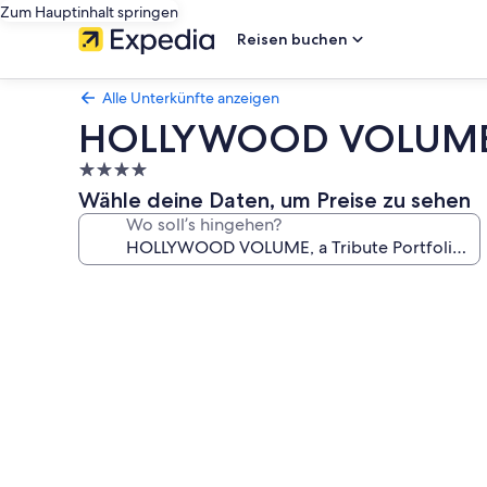
Zum Hauptinhalt springen
Reisen buchen
Alle Unterkünfte anzeigen
HOLLYWOOD VOLUME, a 
4.0-
Sterne-
Wähle deine Daten, um Preise zu sehen
Unterkunft
Wo soll’s hingehen?
Fotogalerie
von
HOLLYWOOD
VOLUME,
a
Tribute
Portfolio