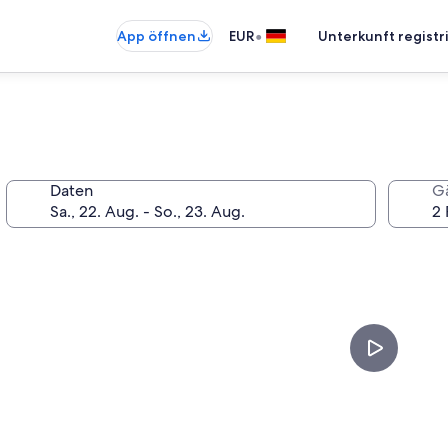
•
App öffnen
EUR
Unterkunft registr
Daten
G