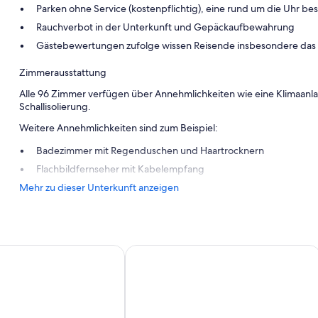
Parken ohne Service (kostenpflichtig), eine rund um die Uhr bes
Rauchverbot in der Unterkunft und Gepäckaufbewahrung
Gästebewertungen zufolge wissen Reisende insbesondere das hi
Zimmerausstattung
Alle 96 Zimmer verfügen über Annehmlichkeiten wie eine Klimaanl
Schallisolierung.
Weitere Annehmlichkeiten sind zum Beispiel:
Badezimmer mit Regenduschen und Haartrocknern
Flachbildfernseher mit Kabelempfang
Mehr zu dieser Unterkunft anzeigen
eipzig City Oper
Best Western Plus Royal Suites