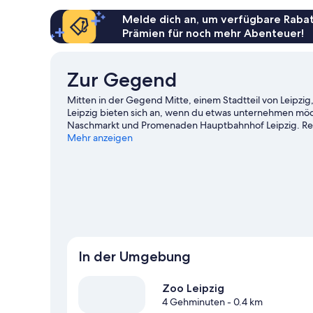
Melde dich an, um verfügbare Rabat
Prämien für noch mehr Abenteuer!
Zur Gegend
Mitten in der Gegend Mitte, einem Stadtteil von Leipzig
Leipzig bieten sich an, wenn du etwas unternehmen möc
Naschmarkt und Promenaden Hauptbahnhof Leipzig. Red 
Eine beliebte Attraktion vor Ort ist außerdem die folgen
Mehr anzeigen
In der Umgebung
Zoo Leipzig
4 Gehminuten
- 0.4 km