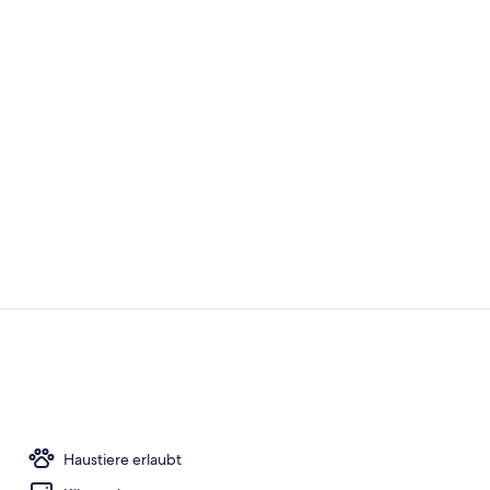
Influencer-V
Sitzecke in 
Haustiere erlaubt