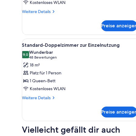
Kostenloses WLAN
Weitere
Weitere Details
Details
für
Preise anzeige
Premium-
Doppelzimmer
Alle
Ein Hotelzimmer mit einem gro
5
Standard-Doppelzimmer zur Einzelnutzung
Fotos
Wunderbar
für
9,0
9,0 von 10
(48
48 Bewertungen
Standard-
Bewertungen)
18 m²
Doppelzimmer
Platz für 1 Person
zur
1 Queen-Bett
Einzelnutzung
Kostenloses WLAN
anzeigen
Weitere
Weitere Details
Details
für
Preise anzeige
Standard-
Doppelzimmer
zur
Vielleicht gefällt dir auch
Einzelnutzung