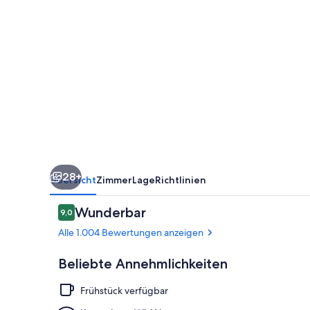
28+
Übersicht
Zimmer
Lage
Richtlinien
Bewertungen
Wunderbar
9,0
9,0 von 10.
Alle 1.004 Bewertungen anzeigen
Beliebte Annehmlichkeiten
Frühstück verfügbar