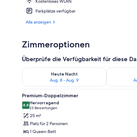
Kostenloses WLAN
Fassade der 
Parkplätze verfügbar
Alle anzeigen
Zimmeroptionen
Überprüfe die Verfügbarkeit für diese D
Überprüfe die Verfügbarkeit für heute Nacht, Aug. 8
Überprüfe die
Heute Nacht
Aug. 8 - Aug. 9
A
Alle
Ein modernes Hotelzimmer mit 
5
Premium-Doppelzimmer
Fotos
Hervorragend
für
8,8
8,8 von 10
(23
23 Bewertungen
Premium-
Bewertungen)
25 m²
Doppelzimmer
Platz für 2 Personen
anzeigen
1 Queen-Bett