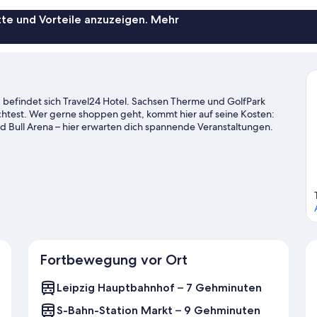
te und Vorteile anzuzeigen. Mehr
, befindet sich Travel24 Hotel. Sachsen Therme und GolfPark
htest. Wer gerne shoppen geht, kommt hier auf seine Kosten:
Bull Arena – hier erwarten dich spannende Veranstaltungen.
de: Zoo Leipzig.
Zum Reiseführer für Leipzig
Fortbewegung vor Ort
Leipzig Hauptbahnhof – 7 Gehminuten
S-Bahn-Station Markt – 9 Gehminuten