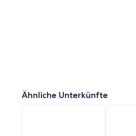
Ähnliche Unterkünfte
H2 Hotel Leipzig
Premier Inn L