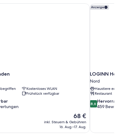
nden
LOGINN Hotel Leipzi
Anzeige
inden
LOGINN Hotel Leipz
Nord
nbegriffen
Kostenloses WLAN
Haustiere erlaubt
Frühstück verfügbar
Restaurant
8.6
bar
Hervorragend
8,6
von
ertungen
459 Bewertungen
10,
Der
68 €
Hervorragend,
Preis
inkl. Steuern & Gebühren
459
beträgt
16. Aug.–17. Aug.
en
Bewertungen
68 €