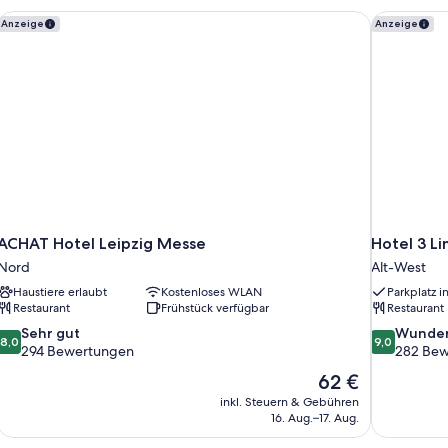
ACHAT Hotel Leipzig Messe
Hotel 3 Li
Anzeige
Anzeige
ACHAT Hotel Leipzig Messe
Hotel 3 L
Nord
Alt-West
Haustiere erlaubt
Kostenloses WLAN
Parkplatz i
Restaurant
Frühstück verfügbar
Restaurant
8.0
9.0
Sehr gut
Wunder
8,0
9,0
von
von
294 Bewertungen
282 Bew
10,
10,
Der
62 €
Sehr
Wunderbar,
Preis
inkl. Steuern & Gebühren
gut,
282
beträgt
16. Aug.–17. Aug.
294
Bewertung
62 €
Bewertungen