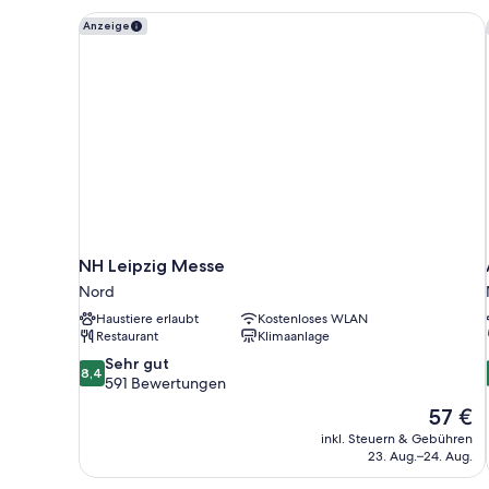
NH Leipzig Messe
Anzeige
NH Leipzig Messe
Nord
Haustiere erlaubt
Kostenloses WLAN
Restaurant
Klimaanlage
8.4
Sehr gut
8,4
von
591 Bewertungen
10,
Der
57 €
Sehr
Preis
inkl. Steuern & Gebühren
gut,
beträgt
23. Aug.–24. Aug.
591
57 €
Bewertungen