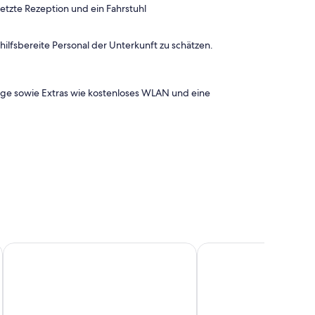
etzte Rezeption und ein Fahrstuhl
lfsbereite Personal der Unterkunft zu schätzen.
age sowie Extras wie kostenloses WLAN und eine
ibis Leipzig City
Radisson Hotel Leipzig