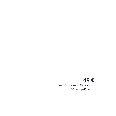
Sitzecke in der Lobby
ideo, eingereicht von Realworldflight
Der
49 €
aktuelle
inkl. Steuern & Gebühren
Preis
16. Aug.–17. Aug.
der Lobby
Pillowtop-Betten, Verdunkelungsvorhä
beträgt
49 €.