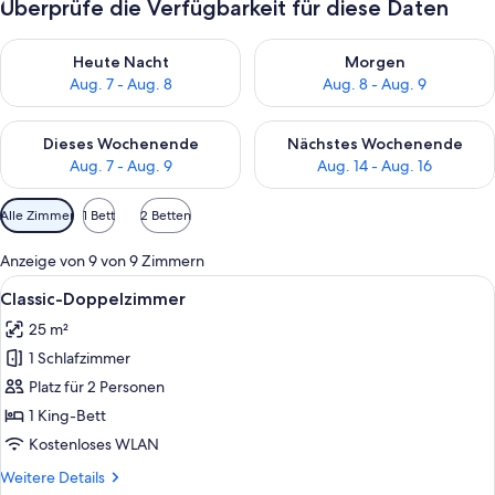
Überprüfe die Verfügbarkeit für diese Daten
Überprüfe die Verfügbarkeit für heute Nacht, Aug. 7 - Aug. 8.
Überprüfe die Verfügbarkeit f
Heute Nacht
Morgen
Aug. 7 - Aug. 8
Aug. 8 - Aug. 9
Überprüfe die Verfügbarkeit für dieses Wochenende, Aug. 7 - 
Überprüfe die Verfügbarkeit f
Dieses Wochenende
Nächstes Wochenende
Aug. 7 - Aug. 9
Aug. 14 - Aug. 16
Verfügbare
Alle Zimmer
1 Bett
2 Betten
Filter
für
Anzeige von 9 von 9 Zimmern
Zimmer
Alle
Ein Hotelzimmer mit einem großen Bett
11
Classic-Doppelzimmer
Fotos
25 m²
für
1 Schlafzimmer
Classic-
Doppelzimmer
Platz für 2 Personen
anzeigen
1 King-Bett
Kostenloses WLAN
Weitere
Weitere Details