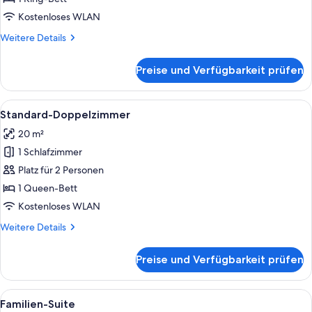
anzeigen
Kostenloses WLAN
Weitere
Weitere Details
Details
für
Preise und Verfügbarkeit prüfen
Premium-
Doppelzimmer
Alle
Standard-Doppelzimmer | Hochwertige
12
Standard-Doppelzimmer
Fotos
20 m²
für
1 Schlafzimmer
Standard-
Doppelzimmer
Platz für 2 Personen
anzeigen
1 Queen-Bett
Kostenloses WLAN
Weitere
Weitere Details
Details
für
Preise und Verfügbarkeit prüfen
Standard-
Doppelzimmer
Alle
Ein modernes Hotelzimmer mit einem 
7
Familien-Suite