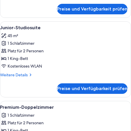
Details
für
Preise und Verfügbarkeit prüfen
Classic-
Doppelzimmer
Alle
Ein modernes Hotelzimmer mit einem 
5
Junior-Studiosuite
Fotos
45 m²
für
1 Schlafzimmer
Junior-
Studiosuite
Platz für 2 Personen
anzeigen
1 King-Bett
Kostenloses WLAN
Weitere
Weitere Details
Details
für
Preise und Verfügbarkeit prüfen
Junior-
Studiosuite
Alle
Ein modernes Hotelzimmer mit einem 
7
Premium-Doppelzimmer
Fotos
1 Schlafzimmer
für
Platz für 2 Personen
Premium-
Doppelzimmer
1 King-Bett