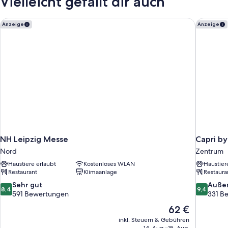
Vielleicht gefällt dir auch
NH Leipzig Messe
Capri by 
Anzeige
Anzeige
NH Leipzig Messe
Capri by
Nord
Zentrum
Haustiere erlaubt
Kostenloses WLAN
Haustier
Restaurant
Klimaanlage
Restaura
8.4
9.4
Sehr gut
Auße
8,4
9,4
von
von
591 Bewertungen
331 B
10,
10,
Der
62 €
Sehr
Außergewö
Preis
inkl. Steuern & Gebühren
gut,
331
beträgt