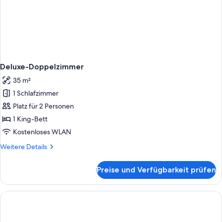
Deluxe-Doppelzimmer
35 m²
1 Schlafzimmer
Platz für 2 Personen
1 King-Bett
Kostenloses WLAN
Weitere
Weitere Details
Details
für
Preise und Verfügbarkeit prüfen
Deluxe-
Doppelzimmer