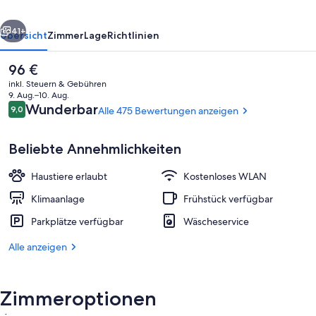
rück
Weiter
41+
Übersicht
Zimmer
Lage
Richtlinien
Der
96 €
aktuelle
inkl. Steuern & Gebühren
Preis
9. Aug.–10. Aug.
beträgt
Bewertungen
Wunderbar
9,0
Alle 475 Bewertungen anzeigen
9,0 von 10.
96 €.
Beliebte Annehmlichkeiten
Haustiere erlaubt
Kostenloses WLAN
Ausstattung der Unterkunft
Klimaanlage
Frühstück verfügbar
Parkplätze verfügbar
Wäscheservice
Alle anzeigen
Zimmeroptionen