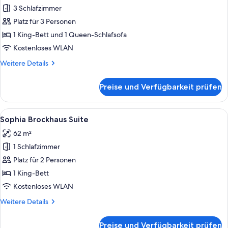
Fotos
3 Schlafzimmer
für
Platz für 3 Personen
Familien-
Suite
1 King-Bett und 1 Queen-Schlafsofa
anzeigen
Kostenloses WLAN
Weitere
Weitere Details
Details
für
Preise und Verfügbarkeit prüfen
Familien-
Suite
Alle
Ein modernes Hotelzimmer mit einem g
6
Sophia Brockhaus Suite
Fotos
62 m²
für
1 Schlafzimmer
Sophia
Brockhaus
Platz für 2 Personen
Suite
1 King-Bett
anzeigen
Kostenloses WLAN
Weitere
Weitere Details
Details
für
Preise und Verfügbarkeit prüfen