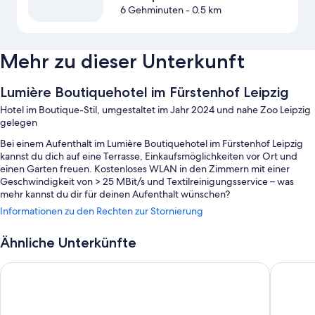
6 Gehminuten
- 0.5 km
Mehr zu dieser Unterkunft
Lumière Boutiquehotel im Fürstenhof Leipzig
Hotel im Boutique-Stil, umgestaltet im Jahr 2024 und nahe Zoo Leipzig
gelegen
Bei einem Aufenthalt im Lumière Boutiquehotel im Fürstenhof Leipzig
kannst du dich auf eine Terrasse, Einkaufsmöglichkeiten vor Ort und
einen Garten freuen. Kostenloses WLAN in den Zimmern mit einer
Geschwindigkeit von > 25 MBit/s und Textilreinigungsservice – was
mehr kannst du dir für deinen Aufenthalt wünschen?
Informationen zu den Rechten zur Stornierung
Zu den weiteren Extras zählen:
Ein Frühstücksbuffet (gegen Aufpreis), ein Parkservice
Ähnliche Unterkünfte
(kostenpflichtig) und ein kostenpflichtiger Flughafentransfer (Hin-
und Rückfahrt)
Radisson Hotel Leipzig
Staycity 
Express-Check-out, Express-Check-in und Zeitungen in der Lobby
Gepäckaufbewahrung, Kaffee/Tee in der Lobby und
mehrsprachiges Personal