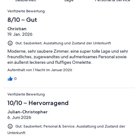
Hervorragend
von
haben
-
Bewertung
Bewertungen
6
eine
Gut
Verifizierte Bewertung
von
-
Bewertung
4
8/10 – Gut
Okay
von
-
2
Christian
Schlecht
19. Jan. 2026
-
Ungenügend
Gut: Sauberkeit, Ausstattung und Zustand der Unterkunft
Moderne, sehr saubere Zimmer, eine super tolle Lage und sehr
freundliches, zugewandtes und aufmerksames Personal sowie
ein äußerst leckeres und fluffiges Omelette.
Aufenthalt von 1 Nacht im Januar 2026
0
Verifizierte Bewertung
10/10 – Hervorragend
Julian-Christopher
6. Juni 2026
Gut: Sauberkeit, Personal & Service, Ausstattung und Zustand der
Unterkunft