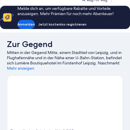
14. Aug.–15. Aug.
591
Bewertun
62 €
Bewertungen
Melde dich an, um verfügbare Rabatte und Vorteile
anzuzeigen. Mehr Prämien für noch mehr Abenteuer!
Anmelden
Jetzt kostenlos registrieren
Zur Gegend
Mitten in der Gegend Mitte, einem Stadtteil von Leipzig, und in
Flughafennähe und in der Nähe einer U-Bahn-Station, befindet
sich Lumière Boutiquehotel im Fürstenhof Leipzig. Naschmarkt
und Promenaden Hauptbahnhof Leipzig sollten auf deiner Liste
Mehr anzeigen
stehen, wenn du gerne shoppen gehst. Wenn du dagegen
lieber die Natur der Region bewunderst, bieten sich folgende
Ziele an: Cospudener See und Leipziger Auwald. Red Bull Arena
– hier erwarten dich spannende Veranstaltungen. Eine beliebte
Attraktion vor Ort ist außerdem die folgende: Zoo Leipzig. Beim
Schnorcheln und beim Wasserskifahren kannst du die
umliegende Wasserwelt erkunden oder aber du stürzt dich auf
den Wander-/Radwegen ganz in der Nähe in ein Abenteuer mit
festem Boden unter den Füßen.
Zum Reiseführer für Leipzig