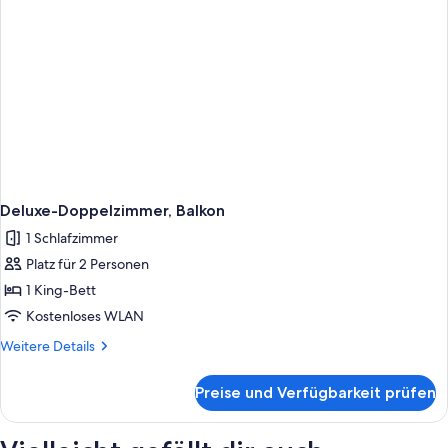
Deluxe-Doppelzimmer, Balkon
1 Schlafzimmer
Platz für 2 Personen
1 King-Bett
Kostenloses WLAN
Weitere
Weitere Details
Details
für
Preise und Verfügbarkeit prüfen
Deluxe-
Doppelzimmer,
Balkon