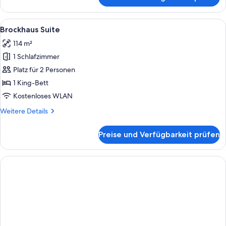
Sophia
Brockhaus
Suite
Alle
Ein modernes Hotelzimmer mit einer g
9
Brockhaus Suite
Fotos
114 m²
für
1 Schlafzimmer
Brockhaus
Suite
Platz für 2 Personen
anzeigen
1 King-Bett
Kostenloses WLAN
Weitere
Weitere Details
Details
für
Preise und Verfügbarkeit prüfen
Brockhaus
Suite