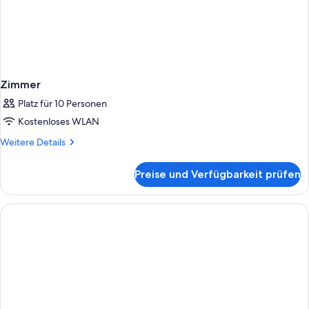
Zimmer
Platz für 10 Personen
Kostenloses WLAN
Weitere
Weitere Details
Details
für
Preise und Verfügbarkeit prüfen
Zimmer