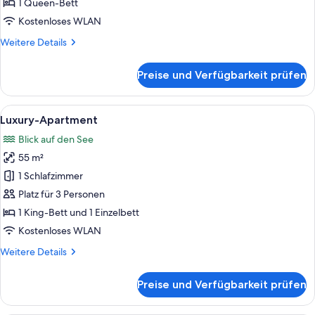
1 Queen-Bett
Kostenloses WLAN
Weitere
Weitere Details
Details
für
Preise und Verfügbarkeit prüfen
Premier-
Apartment
Alle
Ein kompakter Wohnbereich mit Esspla
12
Luxury-Apartment
Fotos
Blick auf den See
für
55 m²
Luxury-
Apartment
1 Schlafzimmer
anzeigen
Platz für 3 Personen
1 King-Bett und 1 Einzelbett
Kostenloses WLAN
Weitere
Weitere Details
Details
für
Preise und Verfügbarkeit prüfen
Luxury-
Apartment