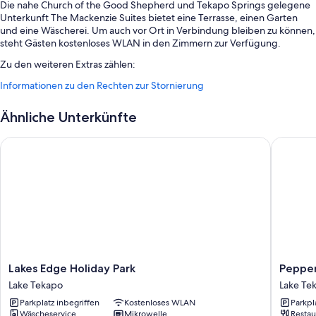
Die nahe Church of the Good Shepherd und Tekapo Springs gelegene
Unterkunft The Mackenzie Suites bietet eine Terrasse, einen Garten
und eine Wäscherei. Um auch vor Ort in Verbindung bleiben zu können,
steht Gästen kostenloses WLAN in den Zimmern zur Verfügung.
Zu den weiteren Extras zählen:
Informationen zu den Rechten zur Stornierung
Parken ohne Service (kostenlos)
Ein kontinentales Frühstück (gegen Aufpreis), Gartenmöbel und
Ähnliche Unterkünfte
Gepäckaufbewahrung
Rauchverbot in der Unterkunft
Lakes Edge Holiday Park
Peppers 
Zimmerausstattung
Alle individuell eingerichteten Zimmer bieten Annehmlichkeiten wie
eine Klimaanlage sowie Extras wie kostenloses WLAN und eine
Schallisolierung.
Andere Komforts in den Zimmern sind unter anderem:
Badezimmer mit Duschen und Badewannen oder Duschen
Lakes
Peppers
Lakes Edge Holiday Park
Pepper
Kochnischen, Kühlschränke und Geschirrspüler
Edge
Bluewat
Lake Tekapo
Lake Te
Holiday
Resort
Parkplatz inbegriffen
Kostenloses WLAN
Parkpl
Park
Lake
Wäscheservice
Mikrowelle
Restau