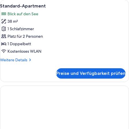
Alle
Standard-Apartment | 1 Schlafzimmer,
7
Standard-Apartment
Fotos
Blick auf den See
für
38 m²
Standard-
Apartment
1 Schlafzimmer
anzeigen
Platz für 2 Personen
1 Doppelbett
Kostenloses WLAN
Weitere
Weitere Details
Details
für
Preise und Verfügbarkeit prüfen
Standard-
Apartment