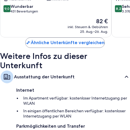
Lake
Tekapo
Tekapo
9.0
8.2
Wunderbar
Seh
9,0
8,2
von
von
431 Bewertungen
3.37
10,
10,
Der
82 €
Wunderbar,
Sehr
Preis
431
gut,
inkl. Steuern & Gebühren
beträgt
25. Aug.–26. Aug.
Bewertungen
3.376
82 €
Bewert
Ähnliche Unterkünfte vergleichen
Weitere Infos zu dieser
Unterkunft
Ausstattung der Unterkunft
Internet
Im Apartment verfügbar: kostenloser Internetzugang per
WLAN
In einigen öffentlichen Bereichen verfügbar: kostenloser
Internetzugang per WLAN
Parkmöglichkeiten und Transfer