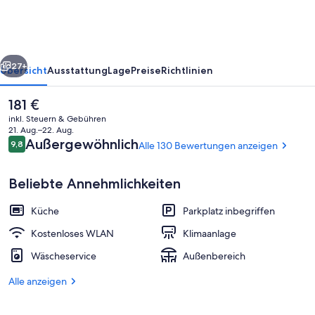
rück
Weiter
27+
Übersicht
Ausstattung
Lage
Preise
Richtlinien
Der
181 €
aktuelle
inkl. Steuern & Gebühren
Preis
21. Aug.–22. Aug.
beträgt
Bewertungen
Außergewöhnlich
9,8
Alle 130 Bewertungen anzeigen
9,8 von 10.
181 €.
Beliebte Annehmlichkeiten
Küche
Parkplatz inbegriffen
Premier-Apartment | Blick vom Balko
Kostenloses WLAN
Klimaanlage
Wäscheservice
Außenbereich
Alle anzeigen