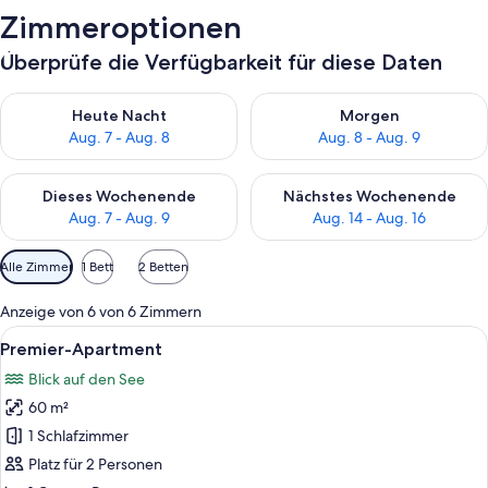
Zimmeroptionen
Überprüfe die Verfügbarkeit für diese Daten
Überprüfe die Verfügbarkeit für heute Nacht, Aug. 7 - Aug. 8.
Überprüfe die Verfügbarkeit f
Heute Nacht
Morgen
Aug. 7 - Aug. 8
Aug. 8 - Aug. 9
Überprüfe die Verfügbarkeit für dieses Wochenende, Aug. 7 - 
Überprüfe die Verfügbarkeit f
Dieses Wochenende
Nächstes Wochenende
Aug. 7 - Aug. 9
Aug. 14 - Aug. 16
Verfügbare
Alle Zimmer
1 Bett
2 Betten
Filter
für
Anzeige von 6 von 6 Zimmern
Zimmer
Alle
Ein Balkon mit Blick auf einen See, Be
11
Premier-Apartment
Fotos
Blick auf den See
für
60 m²
Premier-
Apartment
1 Schlafzimmer
anzeigen
Platz für 2 Personen