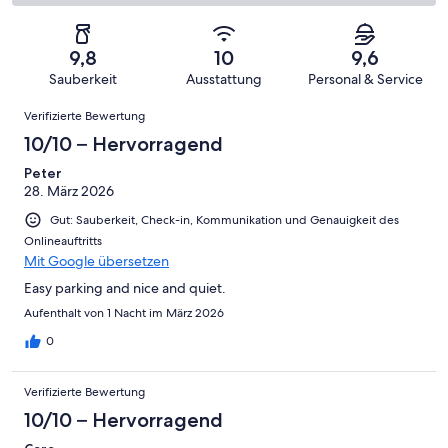
Bewertung
Gästebewertungen
von
eine
130
von
haben
insgesamt
Bewertung
Gästebewertungen
10
eine
130
von
haben
9,8
10
9,6
-
Bewertung
Gästebewertungen
8
eine
Sauberkeit
Ausstattung
Personal & Service
Hervorragend
von
haben
-
Bewertung
Bewertungen
6
eine
Gut
Verifizierte Bewertung
von
-
Bewertung
4
10/10 – Hervorragend
Okay
von
-
2
Peter
Schlecht
28. März 2026
-
Ungenügend
Gut: Sauberkeit, Check-in, Kommunikation und Genauigkeit des
Onlineauftritts
Mit Google übersetzen
Easy parking and nice and quiet.
Aufenthalt von 1 Nacht im März 2026
0
Verifizierte Bewertung
10/10 – Hervorragend