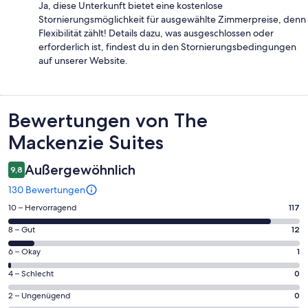
Ja, diese Unterkunft bietet eine kostenlose
Stornierungsmöglichkeit für ausgewählte Zimmerpreise, denn
Flexibilität zählt! Details dazu, was ausgeschlossen oder
erforderlich ist, findest du in den Stornierungsbedingungen
auf unserer Website.
Bewertungen
Bewertungen von The
Mackenzie Suites
Außergewöhnlich
9,8
130 Bewertungen
117
10 – Hervorragend
117
von
12
8 – Gut
12
insgesamt
von
130
1
6 – Okay
1
insgesamt
Gästebewertungen
von
130
0
4 – Schlecht
0
haben
insgesamt
Gästebewertungen
von
eine
130
0
2 – Ungenügend
0
haben
insgesamt