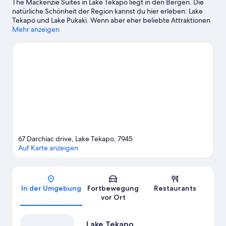
The Mackenzie Suites in Lake Tekapo liegt in den Bergen. Die
natürliche Schönheit der Region kannst du hier erleben: Lake
Tekapo und Lake Pukaki. Wenn aber eher beliebte Attraktionen
auf deiner Wunschliste stehen, kommst du hier auf deine
Mehr anzeigen
Kosten: Mount John Observatory (Sternwarte). Church of the
Good Shepherd und Tekapo Springs sind zwei weitere
empfehlenswerte Orte für einen Abstecher. Die Umgebung
bietet viele Möglichkeiten für Outdoor-Abenteuer, etwa beim
Reiten.
Zum Reiseführer für Lake Tekapo
Weitere Apartments in Lake Tekapo anzeigen
67 Darchiac drive, Lake Tekapo, 7945
Auf Karte anzeigen
Karte
In der Umgebung
Fortbewegung
Restaurants
vor Ort
Lake Tekapo