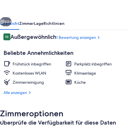
Breakfast
rück
Weiter
22+
Übersicht
Zimmer
Lage
Richtlinien
Bewertungen
Außergewöhnlich
10
1 Bewertung anzeigen
10 von 10.
Beliebte Annehmlichkeiten
Frühstück inbegriffen
Parkplatz inbegriffen
Kostenloses WLAN
Klimaanlage
Zimmerreinigung
Küche
Fassade der Unterkunft
Alle anzeigen
Zimmeroptionen
Überprüfe die Verfügbarkeit für diese Daten