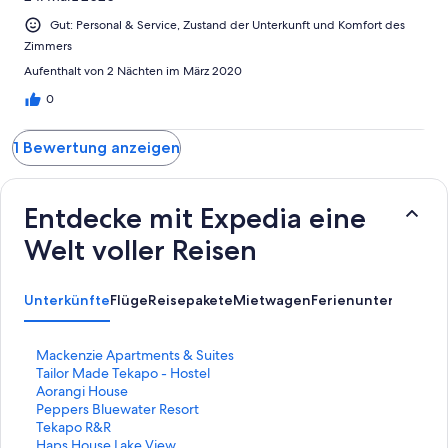
Ungenügend
Gut: Personal & Service, Zustand der Unterkunft und Komfort des
Zimmers
Aufenthalt von 2 Nächten im März 2020
0
1 Bewertung anzeigen
Entdecke mit Expedia eine
Welt voller Reisen
Unterkünfte
Flüge
Reisepakete
Mietwagen
Ferienunterkünfte
A
L
Mackenzie Apartments & Suites
i
L
Tailor Made Tekapo - Hostel
n
i
L
Aorangi House
k
n
i
L
Peppers Bluewater Resort
,
k
n
i
L
Tekapo R&R
d
,
k
n
i
L
Haps House Lake View