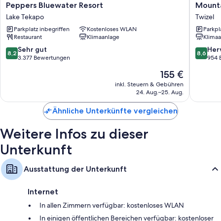
Peppers
Mountai
Peppers Bluewater Resort
Mounta
Bluewater
Chalets
Lake Tekapo
Twizel
Resort
Motel
Parkplatz inbegriffen
Kostenloses WLAN
Parkpl
Lake
Twizel
Restaurant
Klimaanlage
Klimaa
Tekapo
8.2
8.6
Sehr gut
Her
8,2
8,6
von
von
3.377 Bewertungen
954 
10,
10,
Der
155 €
Sehr
Hervorr
Preis
gut,
954
inkl. Steuern & Gebühren
beträgt
24. Aug.–25. Aug.
3.377
Bewert
155 €
Bewertungen
Ähnliche Unterkünfte vergleichen
Weitere Infos zu dieser
Unterkunft
Ausstattung der Unterkunft
Internet
In allen Zimmern verfügbar: kostenloses WLAN
In einigen öffentlichen Bereichen verfügbar: kostenloser