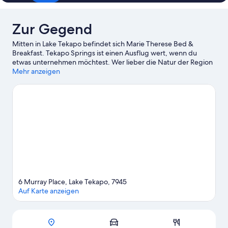
Zur Gegend
Mitten in Lake Tekapo befindet sich Marie Therese Bed &
Breakfast. Tekapo Springs ist einen Ausflug wert, wenn du
etwas unternehmen möchtest. Wer lieber die Natur der Region
bewundern möchte, sollte Folgendes besuchen: Lake Tekapo
Mehr anzeigen
und Lake Pukaki. Church of the Good Shepherd und
Besucherzentrum Aoraki/Mount Cook sind zwei weitere
empfehlenswerte Orte für einen Abstecher. Die Region bietet
viele Aktivitäten, zum Beispiel Skifahren.
Zum Reiseführer für
Lake Tekapo
Weitere B&B in Lake Tekapo anzeigen
6 Murray Place, Lake Tekapo, 7945
Auf Karte anzeigen
Karte