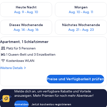
Überprüfe die Verfügbarkeit für heute Nacht, Aug. 9 - Aug. 10
Überprüfe die Verfügbarkeit fü
Heute Nacht
Morgen
Aug. 9 - Aug. 10
Aug. 10 - Aug. 11
Überprüfe die Verfügbarkeit für dieses Wochenende, Aug. 14 -
Überprüfe die Verfügbarkeit f
Dieses Wochenende
Nächstes Wochenende
Aug. 14 - Aug. 16
Aug. 21 - Aug. 23
Alle
Apartment, 1 Schlafzimmer | Blick auf
8
Apartment, 1 Schlafzimmer
Fotos
Platz für 5 Personen
für
1 Queen-Bett und 3 Einzelbetten
Apartment,
1
Kostenloses WLAN
Schlafzimmer
Weitere
Weitere Details
anzeigen
Details
für
Preise und Verfügbarkeit prüfen
Apartment,
1
Schlafzimmer
Melde dich an, um verfügbare Rabatte und Vorteile
anzuzeigen. Mehr Prämien für noch mehr Abenteuer!
Anmelden
Jetzt kostenlos registrieren