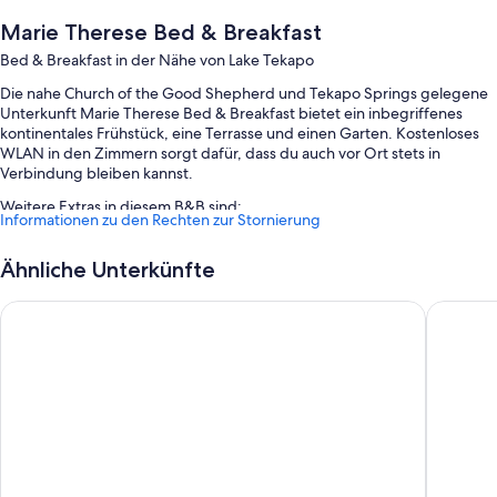
Marie Therese Bed & Breakfast
Bed & Breakfast in der Nähe von Lake Tekapo
Die nahe Church of the Good Shepherd und Tekapo Springs gelegene
Unterkunft Marie Therese Bed & Breakfast bietet ein inbegriffenes
kontinentales Frühstück, eine Terrasse und einen Garten. Kostenloses
WLAN in den Zimmern sorgt dafür, dass du auch vor Ort stets in
Verbindung bleiben kannst.
Weitere Extras in diesem B&B sind:
Informationen zu den Rechten zur Stornierung
Parken ohne Service (kostenlos)
Ähnliche Unterkünfte
Rauchverbot in der Unterkunft und Grillmöglichkeiten
Peppers Bluewater Resort
Mountain
Zimmerausstattung
Alle Gästezimmer im Marie Therese Bed & Breakfast verfügen über
Komforts wie eine Klimaanlage, aber zusätzlich auch Annehmlichkeiten
wie kostenloses WLAN.
Zusätzliche Ausstattungsmerkmale und Services sind unter anderem:
Badezimmer mit Duschen und Toilettenpapier
Kleiderschränke, Küchen und Kühlschränke