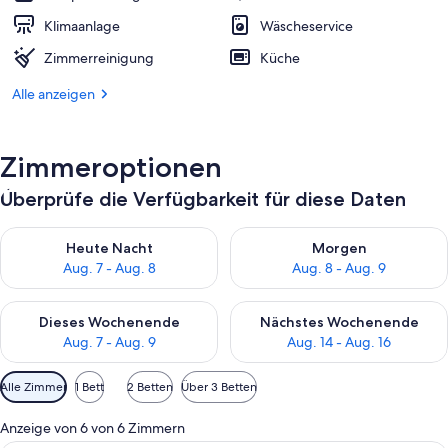
Klimaanlage
Wäscheservice
Zimmerreinigung
Küche
Alle anzeigen
Zimmeroptionen
Überprüfe die Verfügbarkeit für diese Daten
Überprüfe die Verfügbarkeit für heute Nacht, Aug. 7 - Aug. 8.
Überprüfe die Verfügbarkeit f
Heute Nacht
Morgen
Aug. 7 - Aug. 8
Aug. 8 - Aug. 9
Überprüfe die Verfügbarkeit für dieses Wochenende, Aug. 7 - 
Überprüfe die Verfügbarkeit f
Dieses Wochenende
Nächstes Wochenende
Aug. 7 - Aug. 9
Aug. 14 - Aug. 16
Verfügbare
Alle Zimmer
1 Bett
2 Betten
Über 3 Betten
Filter
für
Anzeige von 6 von 6 Zimmern
Zimmer