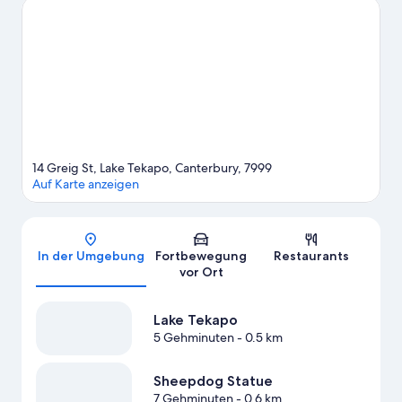
Cowans Hill Walkway. Ebenfalls einen Besuch wert sind diese
beiden Highlights: Dark Sky Project und Mount John
Observatory (Sternwarte). Beim Angeln kannst du die
umliegende Wasserwelt erkunden oder aber du stürzt dich auf
den Wander-/Radwegen, beim Reiten und beim
Mountainbiken ganz in der Nähe in ein Abenteuer mit festem
Boden unter den Füßen.
Zum Reiseführer für Lake Tekapo
Weitere Motels in Lake Tekapo anzeigen
14 Greig St, Lake Tekapo, Canterbury, 7999
Auf Karte anzeigen
Karte
In der Umgebung
Fortbewegung
Restaurants
vor Ort
Lake Tekapo
5 Gehminuten
- 0.5 km
Sheepdog Statue
7 Gehminuten
- 0.6 km