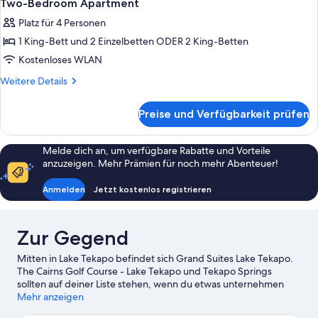
9
Two-Bedroom Apartment
Fotos
Platz für 4 Personen
für
1 King-Bett und 2 Einzelbetten ODER 2 King-Betten
Two-
Bedroom
Kostenloses WLAN
Apartment
Weitere
Weitere Details
anzeigen
Details
für
Preise und Verfügbarkeit prüfen
Two-
Bedroom
Apartment
Melde dich an, um verfügbare Rabatte und Vorteile
anzuzeigen. Mehr Prämien für noch mehr Abenteuer!
Anmelden
Jetzt kostenlos registrieren
Zur Gegend
Mitten in Lake Tekapo befindet sich Grand Suites Lake Tekapo.
The Cairns Golf Course - Lake Tekapo und Tekapo Springs
sollten auf deiner Liste stehen, wenn du etwas unternehmen
möchtest. Wenn du dagegen lieber die Natur der Region
Mehr anzeigen
bewunderst, bieten sich folgende Ziele an: Lake Tekapo und