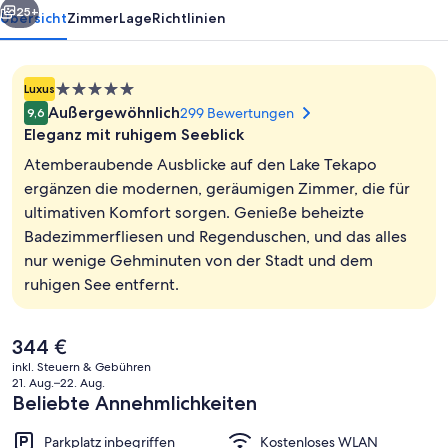
25+
Übersicht
Zimmer
Lage
Richtlinien
5.0-
Luxus
Sterne-
Außergewöhnlich
299 Bewertungen
9,6
Unterkunft
Eleganz mit ruhigem Seeblick
Atemberaubende Ausblicke auf den Lake Tekapo
ergänzen die modernen, geräumigen Zimmer, die für
ultimativen Komfort sorgen. Genieße beheizte
Rezeption
Badezimmerfliesen und Regenduschen, und das alles
nur wenige Gehminuten von der Stadt und dem
ruhigen See entfernt.
Der
344 €
aktuelle
inkl. Steuern & Gebühren
Preis
21. Aug.–22. Aug.
beträgt
Beliebte Annehmlichkeiten
344 €.
Parkplatz inbegriffen
Kostenloses WLAN