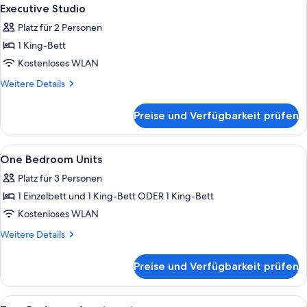
Alle
5
Executive Studio
Fotos
Platz für 2 Personen
für
1 King-Bett
Executive
Studio
Kostenloses WLAN
anzeigen
Weitere
Weitere Details
Details
für
Preise und Verfügbarkeit prüfen
Executive
Studio
Alle
Schreibtisch, laptopgeeigneter Arbei
6
One Bedroom Units
Fotos
Platz für 3 Personen
für
1 Einzelbett und 1 King-Bett ODER 1 King-Bett
One
Bedroom
Kostenloses WLAN
Units
Weitere
Weitere Details
anzeigen
Details
für
Preise und Verfügbarkeit prüfen
One
Bedroom
Units
Alle
Schreibtisch, laptopgeeigneter Arbei