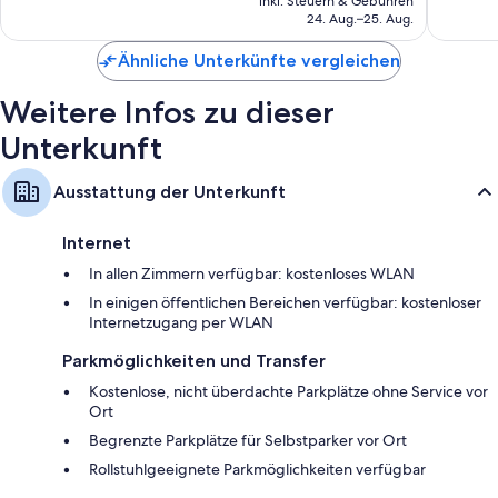
gut,
431
inkl. Steuern & Gebühren
beträgt
24. Aug.–25. Aug.
3.376
Bewert
155 €
Bewertungen
Ähnliche Unterkünfte vergleichen
Weitere Infos zu dieser
Unterkunft
Ausstattung der Unterkunft
Internet
In allen Zimmern verfügbar: kostenloses WLAN
In einigen öffentlichen Bereichen verfügbar: kostenloser
Internetzugang per WLAN
Parkmöglichkeiten und Transfer
Kostenlose, nicht überdachte Parkplätze ohne Service vor
Ort
Begrenzte Parkplätze für Selbstparker vor Ort
Rollstuhlgeeignete Parkmöglichkeiten verfügbar