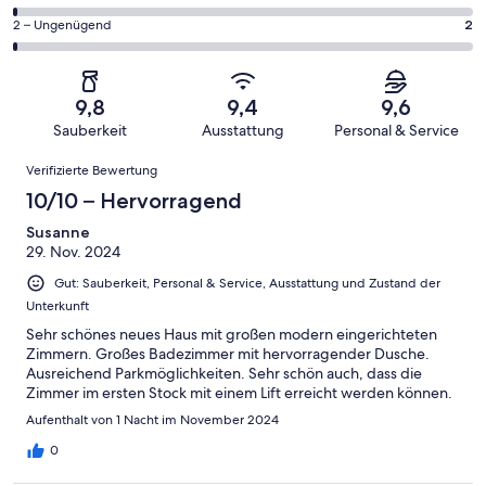
haben
insgesamt
Gästebewertungen
von
eine
299
2
2 – Ungenügend
2
haben
insgesamt
Bewertung
Gästebewertungen
von
eine
299
von
haben
insgesamt
Bewertung
Gästebewertungen
10
eine
299
von
haben
9,8
9,4
9,6
-
Bewertung
Gästebewertungen
8
eine
Sauberkeit
Ausstattung
Personal & Service
Hervorragend
von
haben
-
Bewertung
Bewertungen
6
eine
Gut
Verifizierte Bewertung
von
-
Bewertung
4
10/10 – Hervorragend
Okay
von
-
2
Susanne
Schlecht
29. Nov. 2024
-
Ungenügend
Gut: Sauberkeit, Personal & Service, Ausstattung und Zustand der
Unterkunft
Sehr schönes neues Haus mit großen modern eingerichteten
Zimmern. Großes Badezimmer mit hervorragender Dusche.
Ausreichend Parkmöglichkeiten. Sehr schön auch, dass die
Zimmer im ersten Stock mit einem Lift erreicht werden können.
Aufenthalt von 1 Nacht im November 2024
0