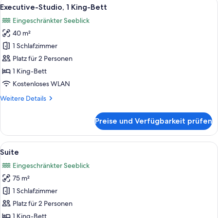
Alle
Ein modernes Schlafzimmer mit einem
6
Executive-Studio, 1 King-Bett
Fotos
Eingeschränkter Seeblick
für
40 m²
Executive-
Studio,
1 Schlafzimmer
1 King-
Platz für 2 Personen
Bett
1 King-Bett
anzeigen
Kostenloses WLAN
Weitere
Weitere Details
Details
für
Preise und Verfügbarkeit prüfen
Executive-
Studio,
1 King-
Alle
Ein modernes Schlafzimmer mit einem
6
Bett
Suite
Fotos
Eingeschränkter Seeblick
für
75 m²
Suite
anzeigen
1 Schlafzimmer
Platz für 2 Personen
1 King-Bett