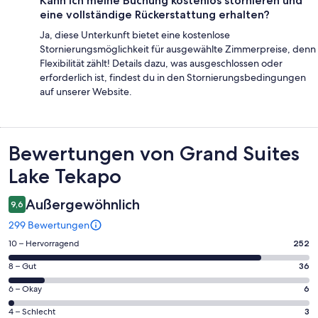
Kann ich meine Buchung kostenlos stornieren und
eine vollständige Rückerstattung erhalten?
Ja, diese Unterkunft bietet eine kostenlose
Stornierungsmöglichkeit für ausgewählte Zimmerpreise, denn
Flexibilität zählt! Details dazu, was ausgeschlossen oder
erforderlich ist, findest du in den Stornierungsbedingungen
auf unserer Website.
Bewertungen
Bewertungen von Grand Suites
Lake Tekapo
Außergewöhnlich
9,6
299 Bewertungen
252
10 – Hervorragend
252
von
36
8 – Gut
36
insgesamt
von
299
6
6 – Okay
6
insgesamt
Gästebewertungen
von
299
3
4 – Schlecht
3