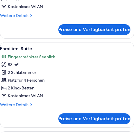
Kostenloses WLAN
Weitere
Weitere Details
Details
für
Preise und Verfügbarkeit prüfen
Suite
Alle
Ein modernes Schlafzimmer mit einer 
8
Familien-Suite
Fotos
Eingeschränkter Seeblick
für
83 m²
Familien-
Suite
2 Schlafzimmer
anzeigen
Platz für 4 Personen
2 King-Betten
Kostenloses WLAN
Weitere
Weitere Details
Details
für
Preise und Verfügbarkeit prüfen
Familien-
Suite
Ein modernes Schlafzimmer mit einem 