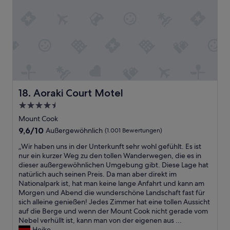
e
ら
A
i
r
れ
u
g
.
、
s
,
“
シ
b
w
ャ
l
e
ワ
i
n
ー
c
n
も
k
a
快
w
l
適
a
l
Aoraki Court Motel
18. Aoraki Court Motel
で
r
e
し
4.5-
e
W
た
Sterne-
i
o
Mount Cook
。
g
h
Unterkunft
9.6
9,6/10
Außergewöhnlich
(1.001 Bewertungen)
バ
e
n
von
ス
n
u
„
„Wir haben uns in der Unterkunft sehr wohl gefühlt. Es ist
10,
発
t
n
W
nur ein kurzer Weg zu den tollen Wanderwegen, die es in
Außergewöhnlich,
着
l
g
i
dieser außergewöhnlichen Umgebung gibt. Diese Lage hat
(1.001
所
i
e
r
natürlich auch seinen Preis. Da man aber direkt im
Bewertungen)
か
c
n
h
Nationalpark ist, hat man keine lange Anfahrt und kann am
ら
h
b
a
Morgen und Abend die wunderschöne Landschaft fast für
徒
w
e
b
sich alleine genießen! Jedes Zimmer hat eine tollen Aussicht
歩
u
l
e
auf die Berge und wenn der Mount Cook nicht gerade vom
だ
n
e
n
Nebel verhüllt ist, kann man von der eigenen aus ...
と
d
g
u
Heike