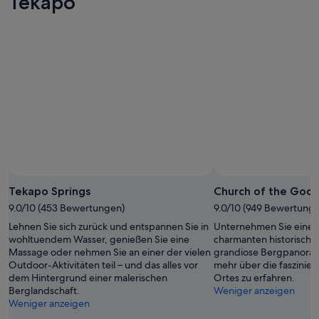
Tekapo
n
o
“
l
ß
i
.
c
I
h
n
e
d
n
e
U
r
m
K
g
ü
e
c
b
h
u
e
n
w
Foto von chickbill
Öffentliches
g
a
Foto
Tekapo Springs
Church of the Goo
g
r
von
9.0/10 (453 Bewertungen)
9.0/10 (949 Bewertung
i
a
chickbill
b
l
Lehnen Sie sich zurück und entspannen Sie in
Unternehmen Sie einen
t
l
wohltuendem Wasser, genießen Sie eine
charmanten historische
.
e
Massage oder nehmen Sie an einer der vielen
grandiose Bergpanora
D
s
Outdoor-Aktivitäten teil – und das alles vor
mehr über die faszinie
i
N
dem Hintergrund einer malerischen
Ortes zu erfahren.
e
o
Berglandschaft.
Weniger anzeigen
s
t
Weniger anzeigen
e
w