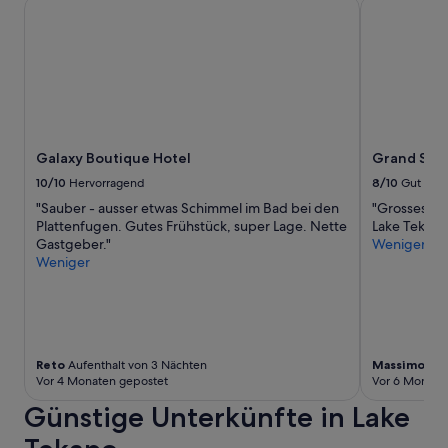
Galaxy Boutique Hotel
Grand Suite
a
d
t
o
i
c
o
h
n
e
a
i
l
n
p
w
a
Galaxy Boutique Hotel
Grand Suit
e
r
n
10/10
Hervorragend
8/10
Gut
k
i
"Sauber - ausser etwas Schimmel im Bad bei den
"Grosses Zi
i
g
Plattenfugen. Gutes Frühstück, super Lage. Nette
Lake Tekapo
s
g
Gastgeber."
Weniger
t
e
Weniger
,
w
h
ö
a
h
t
n
m
u
a
n
Reto
Aufenthalt von 3 Nächten
Massimo
Auf
n
g
Vor 4 Monaten gepostet
Vor 6 Monate
k
s
e
Günstige Unterkünfte in Lake
b
i
e
n
d