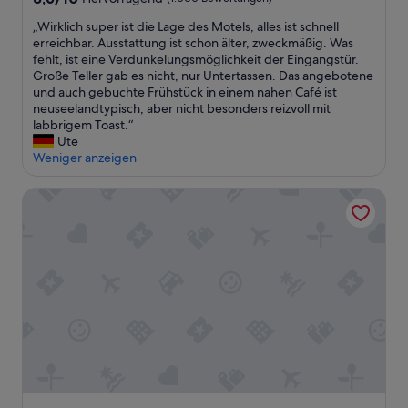
s
von
F
„
„Wirklich super ist die Lage des Motels, alles ist schnell
10,
r
W
erreichbar. Ausstattung ist schon älter, zweckmäßig. Was
Hervorragend,
ü
i
fehlt, ist eine Verdunkelungsmöglichkeit der Eingangstür.
(1.000
h
r
Große Teller gab es nicht, nur Untertassen. Das angebotene
Bewertungen)
s
k
und auch gebuchte Frühstück in einem nahen Café ist
t
l
neuseelandtypisch, aber nicht besonders reizvoll mit
ü
i
labbrigem Toast.“
c
c
Ute
k
h
Weniger anzeigen
,
s
s
u
Grand Suites Lake Tekapo
u
p
p
e
e
r
r
i
L
s
a
t
g
d
e
i
.
e
N
L
e
a
t
g
t
e