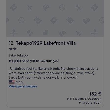
e
o
n
m
m
u
B
…
r
a
.
U
l
T
n
k
h
t
o
e
e
n
s
r
w
t
t
a
a
a
Tekapo1929 Lakefront Villa
12. Tekapo1929 Lakefront Villa
r
f
s
d
f
2.0-
s
a
w
Sterne-
e
Lake Tekapo
s
e
n
Unterkunft
8.0
8,0/10
Sehr gut
(2 Bewertungen)
R
r
.
von
e
e
D
„
„Unstaffed facility, like an a1r bnb. No check-in instructions
10,
s
v
a
U
were ever sent 👎 Newer appliances (fridge, w/d, stove).
Sehr
t
e
s
n
Large bathroom with newer walk-in shower.“
gut,
a
r
a
s
Mark
(2
u
y
n
t
Weniger anzeigen
Bewertungen)
r
h
g
a
a
e
Der
152 €
e
f
n
l
Preis
b
inkl. Steuern & Gebühren
f
t
p
beträgt
5. Sept.–6. Sept.
o
e
,
f
152 €
t
d