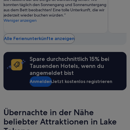
Wunderbar,
Sehr
n
b
だ
konnten täglich den Sonnengang und Sonnenuntergang
(346
gut,
,
e
け
aus dem Bett beobachten! Eine tolle Unterkunft, die wir
Bewertungen)
(3.375
d
r
な
jederzeit wieder buchen würden.“
Bewertun
i
o
の
Weniger anzeigen
e
r
で
e
d
ス
s
e
ム
i
Alle Ferienunterkünfte anzeigen
n
ー
n
t
ズ
d
l
で
i
i
す
Spare durchschnittlich 15% bei
e
c
。
s
h
Tausenden Hotels, wenn du
値
e
,
angemeldet bist
段
r
s
的
a
a
Anmelden
Jetzt kostenlos registrieren
に
u
u
も
ß
b
良
e
e
い
r
r
と
g
u
思
Übernachte in der Nähe
e
n
い
w
d
ま
beliebter Attraktionen in Lake
ö
g
す
h
r
。