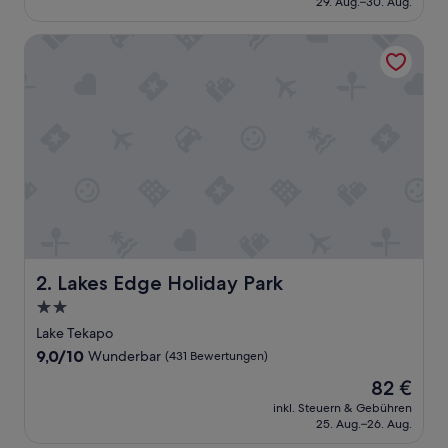
29. Aug.–30. Aug.
gut,
155 €
(3.375
Bewertungen)
Lakes Edge Holiday Park
Lakes Edge Holiday Park
2. Lakes Edge Holiday Park
2.0-
Sterne-
Lake Tekapo
Unterkunft
9.0
9,0/10
Wunderbar
(431 Bewertungen)
von
Der
82 €
10,
Preis
Wunderbar,
inkl. Steuern & Gebühren
beträgt
25. Aug.–26. Aug.
(431
82 €
Bewertungen)