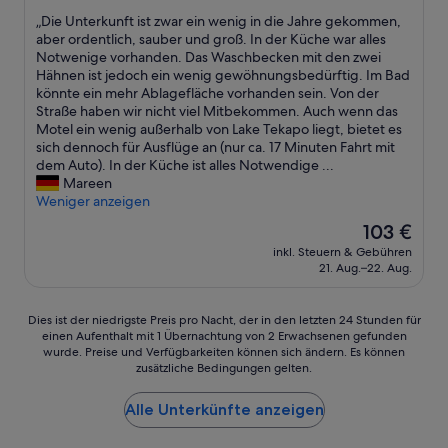
l
von
が
g
„
„Die Unterkunft ist zwar ein wenig in die Jahre gekommen,
10,
無
e
D
aber ordentlich, sauber und groß. In der Küche war alles
Wunderbar,
し
f
i
Notwenige vorhanden. Das Waschbecken mit den zwei
(244
な
ü
e
Hähnen ist jedoch ein wenig gewöhnungsbedürftig. Im Bad
Bewertungen)
の
h
U
könnte ein mehr Ablagefläche vorhanden sein. Von der
で
l
n
Straße haben wir nicht viel Mitbekommen. Auch wenn das
車
t
t
Motel ein wenig außerhalb von Lake Tekapo liegt, bietet es
で
.
e
sich dennoch für Ausflüge an (nur ca. 17 Minuten Fahrt mit
の
E
r
dem Auto). In der Küche ist alles Notwendige ...
宿
s
k
Mareen
泊
i
u
Weniger anzeigen
に
s
n
向
Der
103 €
t
f
い
Preis
n
inkl. Steuern & Gebühren
t
て
beträgt
21. Aug.–22. Aug.
u
i
い
103 €
r
s
る
e
t
と
Dies
Dies ist der niedrigste Preis pro Nacht, der in den letzten 24 Stunden für
i
z
思
einen Aufenthalt mit 1 Übernachtung von 2 Erwachsenen gefunden
ist
n
w
い
wurde. Preise und Verfügbarkeiten können sich ändern. Es können
der
k
a
zusätzliche Bedingungen gelten.
ま
niedrigste
u
r
す
Preis
r
e
。
Alle Unterkünfte anzeigen
pro
z
i
チ
Nacht,
e
n
ェ
der