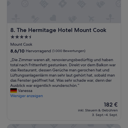
k
r
s
e
e
c
T
l
h
e
a
o
k
x
n
a
i
The Hermitage Hotel Mount Cook
8. The Hermitage Hotel Mount Cook
ä
p
n
l
4.5-
o
g
t
“
Sterne-
s
Mount Cook
e
t
Unterkunft
8.6
8,6/10
r
Hervorragend
(1.000 Bewertungen)
a
von
,
y
„
„Die Zimmer waren alt, renovierungsbedürftig und haben
10,
z
“
D
total nach Frittenfett gestunken. Direkt vor dem Balkon war
Hervorragend,
w
i
das Restaurant, dessen Gerüche man gerochen hat und
(1.000
e
e
Lüftungsanlagenlärm man sehr laut gehört hat, sobald man
Bewertungen)
c
Z
das Fenster geöffnet hat. Was sehr schade war, denn der
k
i
Ausblick war eigentlich wunderschön.“
m
m
Vanessa
ä
m
Weniger anzeigen
ß
e
i
Der
182 €
r
g
Preis
inkl. Steuern & Gebühren
w
.
beträgt
3. Sept.–4. Sept.
a
W
182 €
r
a
Woolshed Suites
e