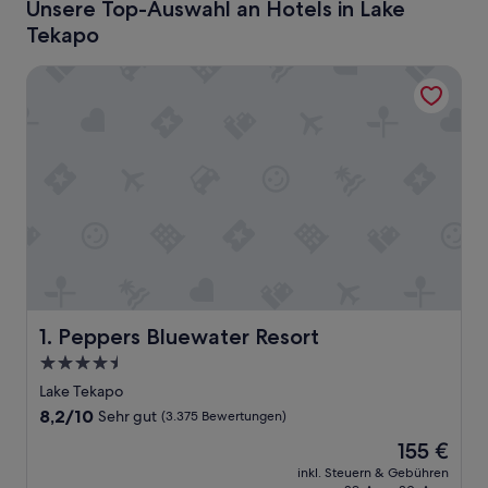
Unsere Top-Auswahl an Hotels in Lake
Tekapo
Peppers Bluewater Resort
Peppers Bluewater Resort
1. Peppers Bluewater Resort
4.5-
Sterne-
Lake Tekapo
Unterkunft
8.2
8,2/10
Sehr gut
(3.375 Bewertungen)
von
Der
155 €
10,
Preis
Sehr
inkl. Steuern & Gebühren
beträgt