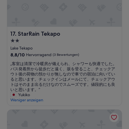
h
.
d
n
e
r
W
e
a
m
o
a
n
n
T
o
s
,
d
o
m
s
P
b
a
w
e
a
e
s
i
StarRain Tekapo
17. StarRain Tekapo
h
r
a
t
t
r
k
u
2.0-
.
h
s
e
t
“
n
Sterne-
Lake Tekapo
c
n
i
e
Unterkunft
8.8
8,8/10
h
v
Hervorragend
(3 Bewertungen)
f
w
von
a
o
u
e
„
„客室は清潔で冷暖房が備えられ、シャワーも快適でした。
10,
d
r
l
r
客
バス発着所から徒歩だと遠く、坂を登ること、チェックア
Hervorragend,
e
m
.
w
室
ウト後の荷物の預かりが無しなので車での宿泊に向いてい
(3
w
H
“
a
は
ると思います。チェックインはメールにて、チェックアウ
Bewertungen)
a
a
l
清
トはそのまま出るだけなのでスムーズです。値段的にも良
r
u
k
潔
いと思います。“
,
s
-
で
Yukiko
d
s
i
冷
Weniger anzeigen
e
c
n
暖
n
h
s
房
Aoraki Court Motel
n
w
h
が
d
i
o
備
e
e
w
え
r
r