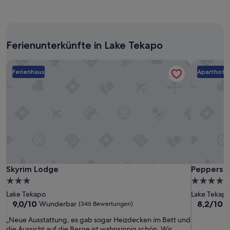
r
w
ッ
in
W
e
ク
den
e
n
イ
letzten
g
i
ン
24 Stunden
z
g
は
Ferienunterkünfte in Lake Tekapo
für
u
i
メ
einen
d
n
ー
Skyrim Lodge
Aufenthalt
Peppers B
e
d
ル
Ferienhaus
Aparthote
mit
n
i
に
1 Übernachtung
t
e
て
von
o
J
、
2 Erwachsenen
l
a
チ
gefunden
l
h
ェ
wurde.
e
r
ッ
Preise
n
e
ク
und
W
g
ア
Verfügbarkeiten
a
e
ウ
können
n
k
ト
sich
d
Skyrim
Skyrim
Peppers
Skyrim Lodge
Peppers B
o
Skyrim Lodge
Peppers B
は
ändern.
e
m
Lodge
Lodge
Bluewater
3.0-
4.5-
そ
Es
r
m
Resort
の
Sterne-
Sterne-
können
Lake Tekapo
Lake Tekap
w
e
ま
Unterkunft
Unterkunf
zusätzliche
9.0
8.2
9,0/10
8,2/10
Wunderbar
S
(346 Bewertungen)
e
n
ま
Bedingungen
von
von
g
,
出
„Neue Ausstattung, es gab sogar Heizdecken im Bett und
gelten.
10,
10,
e
a
る
die Aussicht auf die Berge ist wahnsinnig schön. Wir