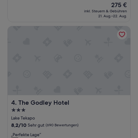
e
Der
275 €
r
Preis
inkl. Steuern & Gebühren
-
beträgt
21. Aug.–22. Aug.
a
275 €
u
The Godley Hotel
s
s
e
r
e
t
w
a
s
S
c
h
i
m
The Godley Hotel
4. The Godley Hotel
m
3.0-
e
Sterne-
l
Lake Tekapo
i
Unterkunft
8.2
8,2/10
Sehr gut
(690 Bewertungen)
m
von
B
„
„Perfekte Lage“
10,