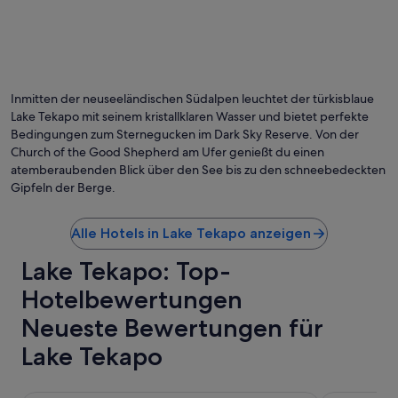
n
c
P
k
r
e
e
n
i
m
s
i
Inmitten der neuseeländischen Südalpen leuchtet der türkisblaue
.
t
Lake Tekapo mit seinem kristallklaren Wasser und bietet perfekte
D
d
Bedingungen zum Sternegucken im Dark Sky Reserve. Von der
a
e
Church of the Good Shepherd am Ufer genießt du einen
m
n
a
atemberaubenden Blick über den See bis zu den schneebedeckten
z
n
w
Gipfeln der Berge.
a
e
b
i
Alle Hotels in Lake Tekapo anzeigen
e
H
r
ä
Lake Tekapo: Top-
d
h
i
n
Hotelbewertungen
r
e
e
n
Neueste Bewertungen für
k
i
t
s
Lake Tekapo
i
t
m
j
N
e