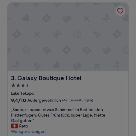
Galaxy Boutique Hotel
Galaxy Boutique Hotel
3. Galaxy Boutique Hotel
3.5-
Sterne-
Lake Tekapo
Unterkunft
9.4
9,4/10
Außergewöhnlich
(471 Bewertungen)
von
„
„Sauber - ausser etwas Schimmel im Bad bei den
10,
S
Plattenfugen. Gutes Frühstück, super Lage. Nette
Außergewöhnlich,
a
Gastgeber.“
(471
u
Reto
Bewertungen)
b
Weniger anzeigen