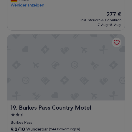
遠
e
t
n
Weniger anzeigen
く
r
s
s
、
Der
277 €
s
i
i
坂
Preis
c
n
inkl. Steuern & Gebühren
n
を
beträgt
7. Aug.–8. Aug.
h
d
d
登
277 €
ö
u
e
る
n
n
Burkes Pass Country Motel
r
こ
.
d
U
と
“
a
n
、
l
t
チ
l
e
ェ
e
r
ッ
e
k
ク
i
u
ア
n
n
ウ
S
f
ト
U
t
後
V
s
の
h
e
荷
a
h
Burkes Pass Country Motel
19. Burkes Pass Country Motel
物
b
r
の
2.5-
e
w
預
n
Sterne-
o
Burkes Pass
か
.
h
Unterkunft
9.2
9,2/10
Wunderbar
(244 Bewertungen)
り
“