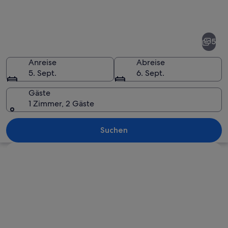
Fotos
von
Gornji
5
Kono
Anreise
Abreise
5. Sept.
6. Sept.
Gäste
1 Zimmer, 2 Gäste
Eine Küstenstadt mit einer historisch
Suchen
Karte erkunden