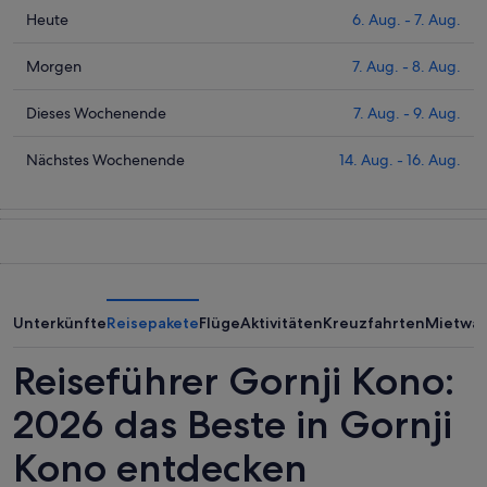
Prüfe
Heute
6. Aug. - 7. Aug.
die
Preise
Prüfe
Morgen
7. Aug. - 8. Aug.
für
die
Gornji
Preise
Prüfe
Dieses Wochenende
7. Aug. - 9. Aug.
Kono
für
die
heute
Gornji
Preise
Prüfe
Nächstes Wochenende
14. Aug. - 16. Aug.
Nacht,
Kono
für
die
6.
morgen
Gornji
Preise
Aug.
Nacht,
Kono
für
-
7.
dieses
Gornji
7.
Aug.
Wochenende,
Kono
Aug.
-
7.
am
8.
Aug.
nächsten
Unterkünfte
Reisepakete
Flüge
Aktivitäten
Kreuzfahrten
Mietwa
Aug.
-
Wochenende,
9.
14.
Reiseführer Gornji Kono:
Aug.
Aug.
-
2026 das Beste in Gornji
16.
Kono entdecken
Aug.