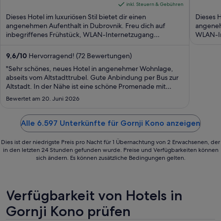
of
beträgt
of
inkl. Steuern & Gebühren
5
415 €
5
Dieses Hotel im luxuriösen Stil bietet dir einen
Dieses H
pro
angenehmen Aufenthalt in Dubrovnik. Freu dich auf
angeneh
inbegriffenes Frühstück, WLAN-Internetzugang
Nacht
WLAN-In
(kostenlos) und ...
Wellness
vom
9.
9,6
/
10
Hervorragend! (72 Bewertungen)
Aug.
"Sehr schönes, neues Hotel in angenehmer Wohnlage,
bis
abseits vom Altstadttrubel. Gute Anbindung per Bus zur
Altstadt. In der Nähe ist eine schöne Promenade mit
zum
Restaurants und Cafés. Wir wollten ein späteres Check-
10.
Bewertet am 20. Juni 2026
out, dazu bekamen wir unterschiedliche Informationen,
Aug.
aber am letzten Tag hat es dann ..."
Alle 6.597 Unterkünfte für Gornji Kono anzeigen
Dies ist der niedrigste Preis pro Nacht für 1 Übernachtung von 2 Erwachsenen, der
in den letzten 24 Stunden gefunden wurde. Preise und Verfügbarkeiten können
sich ändern. Es können zusätzliche Bedingungen gelten.
Verfügbarkeit von Hotels in
Gornji Kono prüfen