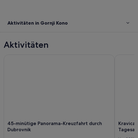
Aktivitäten in Gornji Kono
Aktivitäten
45-minütige Panorama-Kreuzfahrt durch Dubrovnik
Kravica Wa
45-minütige Panorama-Kreuzfahrt durch
Kravica 
Dubrovnik
Tagesau