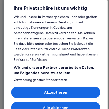
Datenschutz
Ihre Privatsphäre ist uns wichtig
Cookies
Wir und unsere
16
Partner speichern und/ oder greifen
Rechtliche Hinweise/Kontakt
auf Informationen auf einem Gerät zu, z.B. auf
eindeutige Kennungen in Cookies, um
Inhaltsrichtlinien und Melden von Inhalten
personenbezogene Daten zu verarbeiten. Sie können
Ihre Präferenzen akzeptieren oder verwalten. Klicken
Hilfe
Sie dazu bitte unten oder besuchen Sie jederzeit die
Hilfe
Seite der Datenschutzrichtlinie. Diese Präferenzen
werden unseren Partnern signalisiert und haben keinen
Flug stornieren
Einfluss auf Surfdaten.
Hotel- oder Ferienunterkunftsbuchung stornieren
Wir und unsere Partner verarbeiten Daten,
Rückerstattungsdauer
um Folgendes bereitzustellen:
Expedia-Gutschein einlösen
Verwendung genauer Standortdaten.
Endgeräteeigenschaften zur Identifikation aktiv abfragen.
Internationale Reisedokumente
Speichern von oder Zugriff auf Informationen auf einem
Akzeptieren
Endgerät. Personalisierte Werbung und Inhalte, Messung
von Werbeleistung und der Performance von Inhalten,
Zielgruppenforschung sowie Entwicklung und
Verbesserung von Angeboten.
Alle ablehnen