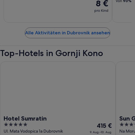
8 €
Von
90%
d
pro Kind
Alle Aktivitäten in Dubrovnik ansehen
Top-Hotels in Gornji Kono
Hotel Sumratin
Sun Gar
Hotel Sumratin
Sun 
5
Der
5
415 €
out
Preis
out
Ul. Mata Vodopica 1a Dubrovnik
Na Moru
9. Aug.–10. Aug.