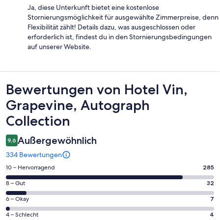
Ja, diese Unterkunft bietet eine kostenlose
Stornierungsmöglichkeit für ausgewählte Zimmerpreise, denn
Flexibilität zählt! Details dazu, was ausgeschlossen oder
erforderlich ist, findest du in den Stornierungsbedingungen
auf unserer Website.
Bewertungen
Bewertungen von Hotel Vin,
Grapevine, Autograph
Collection
Außergewöhnlich
9,6
334 Bewertungen
285
10 – Hervorragend
285
von
32
8 – Gut
32
insgesamt
von
334
7
6 – Okay
7
insgesamt
Gästebewertungen
von
334
4
4 – Schlecht
4
haben