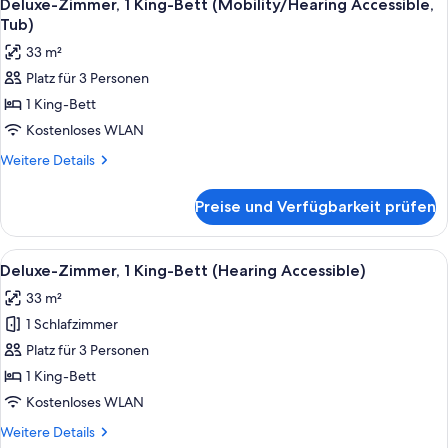
1
Bett
Deluxe-Zimmer, 1 King-Bett (Mobility/Hearing Accessible,
Fotos
(Hearing
Tub)
Accessible)
für
33 m²
Deluxe-
Platz für 3 Personen
Zimmer,
1 King-Bett
1 King-
Bett
Kostenloses WLAN
(Mobility/Hearing
Weitere
Weitere Details
Accessible,
Details
für
Tub)
Preise und Verfügbarkeit prüfen
Deluxe-
anzeigen
Zimmer,
1 King-
Alle
Ein Hotelzimmer mit einem großen Bet
4
Bett
Deluxe-Zimmer, 1 King-Bett (Hearing Accessible)
Fotos
(Mobility/Hearing
33 m²
Accessible,
für
Tub)
1 Schlafzimmer
Deluxe-
Zimmer,
Platz für 3 Personen
1 King-
1 King-Bett
Bett
Kostenloses WLAN
(Hearing
Weitere
Weitere Details
Accessible)