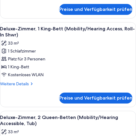
Details
anzeigen
für
Preise und Verfügbarkeit prüfen
Deluxe-
Zimmer,
1 King-
Alle
Ein Hotelzimmer mit einem großen Bet
2
Bett
Deluxe-Zimmer, 1 King-Bett (Mobility/Hearing Access, Roll-
Fotos
(Hearing
In Shwr)
Accessible)
für
33 m²
Deluxe-
1 Schlafzimmer
Zimmer,
Platz für 3 Personen
1 King-
Bett
1 King-Bett
(Mobility/Hearing
Kostenloses WLAN
Access,
Weitere
Weitere Details
Roll-
Details
In
für
Preise und Verfügbarkeit prüfen
Deluxe-
Shwr)
Zimmer,
anzeigen
1 King-
Alle
Ein Hotelzimmer mit zwei Betten, eine
4
Bett
Deluxe-Zimmer, 2 Queen-Betten (Mobility/Hearing
Fotos
(Mobility/Hearing
Accessible, Tub)
Access,
für
33 m²
Roll-
Deluxe-