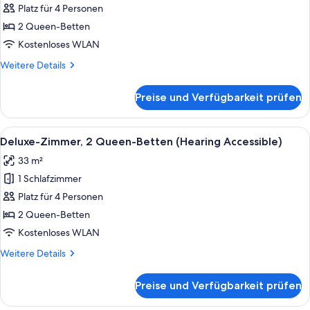
In
Platz für 4 Personen
Zimmer,
Shwr)
2 Queen-Betten
2 Queen-
Betten
Kostenloses WLAN
(Mobility/Hearing
Weitere
Weitere Details
Accessible,
Details
für
Tub)
Preise und Verfügbarkeit prüfen
Deluxe-
anzeigen
Zimmer,
2 Queen-
Alle
Ein Hotelzimmer mit zwei Betten, eine
4
Betten
Deluxe-Zimmer, 2 Queen-Betten (Hearing Accessible)
Fotos
(Mobility/Hearing
33 m²
Accessible,
für
Tub)
1 Schlafzimmer
Deluxe-
Zimmer,
Platz für 4 Personen
2 Queen-
2 Queen-Betten
Betten
Kostenloses WLAN
(Hearing
Weitere
Weitere Details
Accessible)
Details
anzeigen
für
Preise und Verfügbarkeit prüfen
Deluxe-
Zimmer,