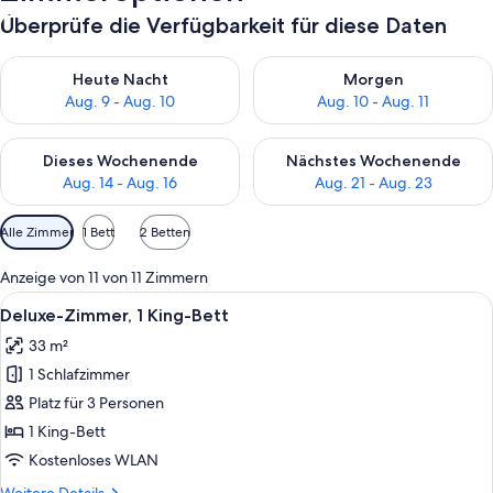
Überprüfe die Verfügbarkeit für diese Daten
Überprüfe die Verfügbarkeit für heute Nacht, Aug. 9 - Aug. 10
Überprüfe die Verfügbarkeit fü
Heute Nacht
Morgen
Aug. 9 - Aug. 10
Aug. 10 - Aug. 11
Überprüfe die Verfügbarkeit für dieses Wochenende, Aug. 14 -
Überprüfe die Verfügbarkeit f
Dieses Wochenende
Nächstes Wochenende
Aug. 14 - Aug. 16
Aug. 21 - Aug. 23
Verfügbare
Alle Zimmer
1 Bett
2 Betten
Filter
für
Anzeige von 11 von 11 Zimmern
Zimmer
Alle
Ein Hotelzimmer mit einem großen Bet
10
Deluxe-Zimmer, 1 King-Bett
Fotos
33 m²
für
1 Schlafzimmer
Deluxe-
Zimmer,
Platz für 3 Personen
1 King-
1 King-Bett
Bett
Kostenloses WLAN
anzeigen
Weitere