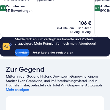
Kostenloses WLAN
Restaurant
Restaura
9.2
9.4
Wunderbar
Auße
9,2
9,4
von
von
141 Bewertungen
590 B
10,
10,
Wunderbar,
Außergewö
Der
106 €
141
590
Preis
Bewertungen
Bewertun
inkl. Steuern & Gebühren
beträgt
10. Aug.–11. Aug.
106 €
Melde dich an, um verfügbare Rabatte und Vorteile
anzuzeigen. Mehr Prämien für noch mehr Abenteuer!
Anmelden
Jetzt kostenlos registrieren
Zur Gegend
Mitten in der Gegend Historic Downtown Grapevine, einem
Stadtteil von Grapevine, und im Unterhaltungsviertel und in
Flughafennähe, befindet sich Hotel Vin, Grapevine, Autograph
Collection. Grapevine Mills Mall und Southlake Town Square
Mehr anzeigen
sind einen Ausflug wert, wenn du Lust auf Shoppen hast. Wer
eher die Sehenswürdigkeiten der Region bewundern möchte,
sollte Folgendes besuchen: Grapevine Vintage Railroad
(Touristenzug) und SEA LIFE Grapevine Aquarium. Toyota Music