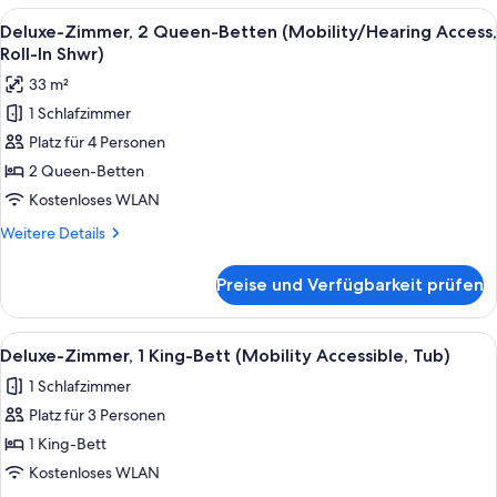
2 Queen-
Alle
Ein Hotelzimmer mit zwei Betten, eine
4
Betten
Deluxe-Zimmer, 2 Queen-Betten (Mobility/Hearing Access,
Fotos
(Hearing
Roll-In Shwr)
Accessible)
für
33 m²
Deluxe-
1 Schlafzimmer
Zimmer,
Platz für 4 Personen
2 Queen-
Betten
2 Queen-Betten
(Mobility/Hearing
Kostenloses WLAN
Access,
Weitere
Weitere Details
Roll-
Details
In
für
Preise und Verfügbarkeit prüfen
Deluxe-
Shwr)
Zimmer,
anzeigen
2 Queen-
Alle
Ein Hotelzimmer mit einem großen Bet
4
Betten
Deluxe-Zimmer, 1 King-Bett (Mobility Accessible, Tub)
Fotos
(Mobility/Hearing
1 Schlafzimmer
Access,
für
Roll-
Platz für 3 Personen
Deluxe-
In
Zimmer,
1 King-Bett
Shwr)
1 King-
Kostenloses WLAN
Bett