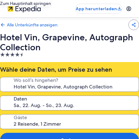
Zum Hauptinhalt springen
App herunterladen
Alle Unterkünfte anzeigen
Hotel Vin, Grapevine, Autograph
Collection
4.5-
Sterne-
Unterkunft
Wähle deine Daten, um Preise zu sehen
Wo soll’s hingehen?
Daten
Gäste