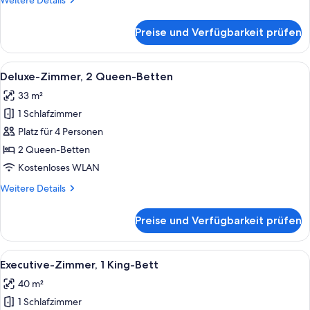
Weitere Details
Details
für
Preise und Verfügbarkeit prüfen
Deluxe-
Zimmer,
1 King-
Alle
Ein Hotelzimmer mit zwei Betten, ein
11
Bett
Deluxe-Zimmer, 2 Queen-Betten
Fotos
33 m²
für
1 Schlafzimmer
Deluxe-
Zimmer,
Platz für 4 Personen
2 Queen-
2 Queen-Betten
Betten
Kostenloses WLAN
anzeigen
Weitere
Weitere Details
Details
für
Preise und Verfügbarkeit prüfen
Deluxe-
Zimmer,
2 Queen-
Alle
Ein Hotelzimmer mit einem großen Bet
9
Betten
Executive-Zimmer, 1 King-Bett
Fotos
40 m²
für
1 Schlafzimmer
Executive-