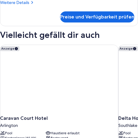
Weitere
Weitere Details
(Mobility
Details
Accessible,
für
Preise und Verfügbarkeit prüfen
Deluxe-
Tub)
Zimmer,
anzeigen
1 King-
Vielleicht gefällt dir auch
Bett
(Mobility
Accessible,
Caravan Court Hotel
Delta Ho
Anzeige
Anzeige
Tub)
Caravan Court Hotel
Delta Ho
Arlington
Southlake
Pool
Haustiere erlaubt
Pool