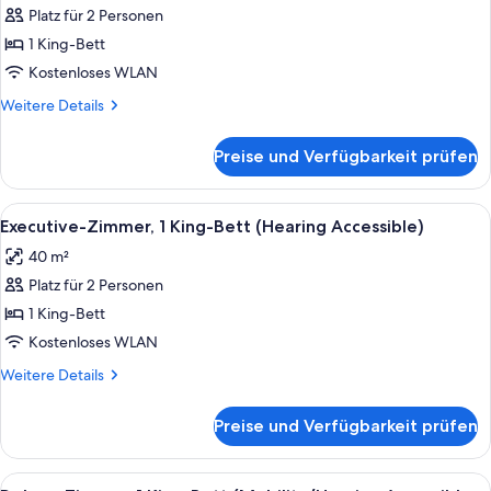
Zimmer,
Platz für 2 Personen
1 King-
1 King-Bett
Bett
Kostenloses WLAN
anzeigen
Weitere
Weitere Details
Details
für
Preise und Verfügbarkeit prüfen
Executive-
Zimmer,
1 King-
Alle
Ein modernes Badezimmer mit einem d
2
Bett
Executive-Zimmer, 1 King-Bett (Hearing Accessible)
Fotos
40 m²
für
Platz für 2 Personen
Executive-
Zimmer,
1 King-Bett
1 King-
Kostenloses WLAN
Bett
Weitere
Weitere Details
(Hearing
Details
Accessible)
für
Preise und Verfügbarkeit prüfen
Executive-
anzeigen
Zimmer,
1 King-
Alle
Ein Hotelzimmer mit einem großen Bet