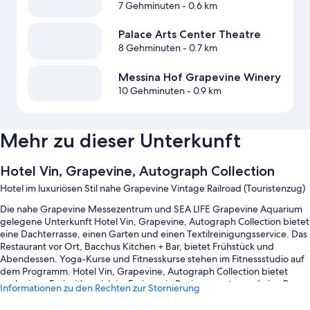
7 Gehminuten
- 0.6 km
Palace Arts Center Theatre
8 Gehminuten
- 0.7 km
Messina Hof Grapevine Winery
10 Gehminuten
- 0.9 km
Mehr zu dieser Unterkunft
Hotel Vin, Grapevine, Autograph Collection
Hotel im luxuriösen Stil nahe Grapevine Vintage Railroad (Touristenzug)
Die nahe Grapevine Messezentrum und SEA LIFE Grapevine Aquarium
gelegene Unterkunft Hotel Vin, Grapevine, Autograph Collection bietet
eine Dachterrasse, einen Garten und einen Textilreinigungsservice. Das
Restaurant vor Ort, Bacchus Kitchen + Bar, bietet Frühstück und
Abendessen. Yoga-Kurse und Fitnesskurse stehen im Fitnessstudio auf
dem Programm. Hotel Vin, Grapevine, Autograph Collection bietet
auch einen Freizeitbereich im Freien, ein Businesscenter und eine Bar.
Informationen zu den Rechten zur Stornierung
Kostenloses WLAN in den Zimmern sorgt dafür, dass du auch vor Ort
stets in Verbindung bleiben kannst.