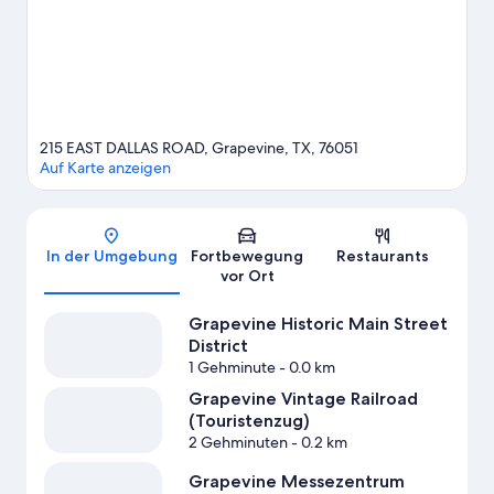
Factory – hier erwarten dich spannende Veranstaltungen. Eine
beliebte Attraktion der Gegend ist außerdem die folgende:
LEGOLAND® Discovery Center. Die Region bietet viele
Aktivitäten, zum Beispiel Weinguttouren.
Zum Reiseführer für
Grapevine
215 EAST DALLAS ROAD, Grapevine, TX, 76051
Auf Karte anzeigen
Karte
In der Umgebung
Fortbewegung
Restaurants
vor Ort
Grapevine Historic Main Street
District
1 Gehminute
- 0.0 km
Grapevine Vintage Railroad
(Touristenzug)
2 Gehminuten
- 0.2 km
Grapevine Messezentrum