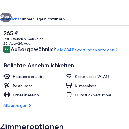
Collection
rück
Weiter
99+
Übersicht
Zimmer
Lage
Richtlinien
Der
265 €
aktuelle
inkl. Steuern & Gebühren
Preis
23. Aug.–24. Aug.
beträgt
Bewertungen
Außergewöhnlich
9,6
Alle 334 Bewertungen anzeigen
9,6 von 10.
265 €.
Beliebte Annehmlichkeiten
Haustiere erlaubt
Kostenloses WLAN
Frühstück und Abendessen
Restaurant
Klimaanlage
Fitnessbereich
Frühstück verfügbar
Alle anzeigen
Zimmeroptionen