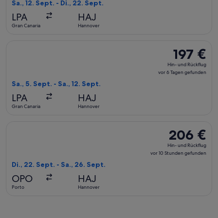
Rückflug,
Sa., 12. Sept. - Di., 22. Sept.
vor
LPA
HAJ
5 Tagen
Gran Canaria
Hannover
gefunden
Flug mit KLM auswählen, Abflug Sa., 5. Sept. ab Gran Canaria
197 €
197 €
Hin-
Hin- und Rückflug
und
vor 6 Tagen gefunden
Rückflug,
Sa., 5. Sept. - Sa., 12. Sept.
vor
LPA
HAJ
6 Tagen
Gran Canaria
Hannover
gefunden
Flug mit Vueling Airlines auswählen, Abflug Di., 22. Sept. a
206 €
206 €
Hin-
Hin- und Rückflug
und
vor 10 Stunden gefunden
Rückflug,
Di., 22. Sept. - Sa., 26. Sept.
vor
OPO
HAJ
10 Stunden
Porto
Hannover
gefunden