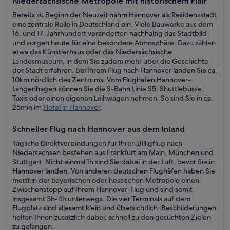
Niedersächsische Metropole mit historischem Flair
Bereits zu Beginn der Neuzeit nahm Hannover als Residenzstadt
eine zentrale Rolle in Deutschland ein. Viele Bauwerke aus dem
16. und 17. Jahrhundert veränderten nachhaltig das Stadtbild
und sorgen heute für eine besondere Atmosphäre. Dazu zählen
etwa das Künstlerhaus oder das Niedersächsische
Landesmuseum, in dem Sie zudem mehr über die Geschichte
der Stadt erfahren. Bei Ihrem Flug nach Hannover landen Sie ca.
10km nördlich des Zentrums. Vom Flughafen Hannover-
Langenhagen können Sie die S-Bahn Linie S5, Shuttlebusse,
Taxis oder einen eigenen Leihwagen nehmen. So sind Sie in ca.
25min im
Hotel in Hannover
.
Schneller Flug nach Hannover aus dem Inland
Tägliche Direktverbindungen für Ihren Billigflug nach
Niedersachsen bestehen aus Frankfurt am Main, München und
Stuttgart. Nicht einmal 1h sind Sie dabei in der Luft, bevor Sie in
Hannover landen. Von anderen deutschen Flughäfen haben Sie
meist in der bayerischen oder hessischen Metropole einen
Zwischenstopp auf Ihrem Hannover-Flug und sind somit
insgesamt 3h-4h unterwegs. Die vier Terminals auf dem
Flugplatz sind allesamt klein und übersichtlich. Beschilderungen
helfen Ihnen zusätzlich dabei, schnell zu den gesuchten Zielen
zu gelangen.