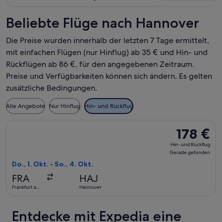
Beliebte Flüge nach Hannover
Die Preise wurden innerhalb der letzten 7 Tage ermittelt,
mit einfachen Flügen (nur Hinflug) ab 35 € und Hin- und
Rückflügen ab 86 €, für den angegebenen Zeitraum.
Preise und Verfügbarkeiten können sich ändern. Es gelten
zusätzliche Bedingungen.
Alle Angebote
Nur Hinflug
Hin- und Rückflug
Flug mit Lufthansa auswählen, Abflug Do., 1. Okt. ab Frankf
178 €
178 €
Hin-
Hin- und Rückflug
und
Gerade gefunden
Rückflug,
Do., 1. Okt. - So., 4. Okt.
Gerade
FRA
HAJ
gefunden
Frankfurt am
Hannover
Main
Entdecke mit Expedia eine