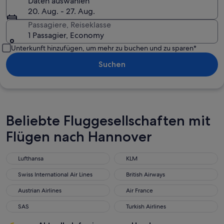
Daten auswählen
20. Aug. - 27. Aug.
Passagiere, Reiseklasse
1 Passagier, Economy
Unterkunft hinzufügen, um mehr zu buchen und zu sparen*
Suchen
Beliebte Fluggesellschaften mit
Flügen nach Hannover
Lufthansa
KLM
Lufthansa
KLM
Swiss International Air Lines
British Airways
Swiss International Air Lines
British Airways
Austrian Airlines
Air France
Austrian Airlines
Air France
SAS
Turkish Airlines
SAS
Turkish Airlines