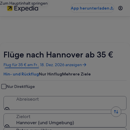
Zum Hauptinhalt springen
App herunterladen
Flüge nach Hannover ab 35 €
Wird
Flug für 35 € am Fr., 18. Dez. 2026 anzeigen
in
Hin- und Rückflug
Nur Hinflug
Mehrere Ziele
einem
neuen
Fenster
Nur Direktflüge
geöffnet
Abreiseort
Zielort
Hannover (und Umgebung)