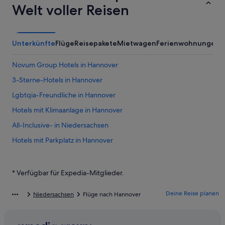
Welt voller Reisen
Unterkünfte
Flüge
Reisepakete
Mietwagen
Ferienwohnungen
A
Novum Group Hotels in Hannover
3-Sterne-Hotels in Hannover
Lgbtqia-Freundliche in Hannover
Hotels mit Klimaanlage in Hannover
All-Inclusive- in Niedersachsen
Hotels mit Parkplatz in Hannover
Nh Hotels in Hannover
Landhotels in Region Hannover
* Verfügbar für Expedia-Mitglieder.
Luxus in Hannover
Deine Reise planen
Niedersachsen
Flüge nach Hannover
Hotels mit WLAN in Hannover
Villen in Niedersachsen