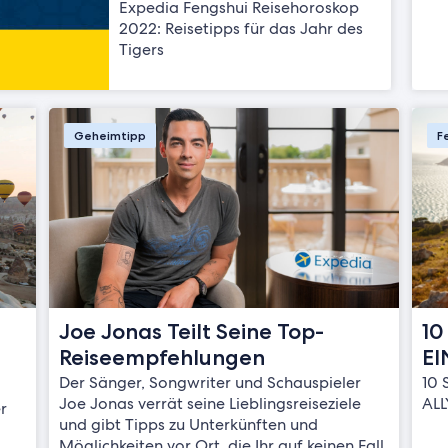
Expedia Fengshui Reisehoroskop
2022: Reisetipps für das Jahr des
Tigers
Geheimtipp
F
Joe Jonas Teilt Seine Top-
10
Reiseempfehlungen
EI
Der Sänger, Songwriter und Schauspieler
10 
Joe Jonas verrät seine Lieblingsreiseziele
ALL
r
und gibt Tipps zu Unterkünften und
n
Möglichkeiten vor Ort, die Ihr auf keinen Fall