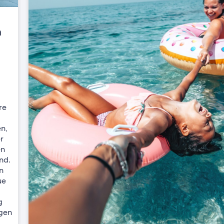
m
re
n,
r
en
nd.
n
ue
g
igen