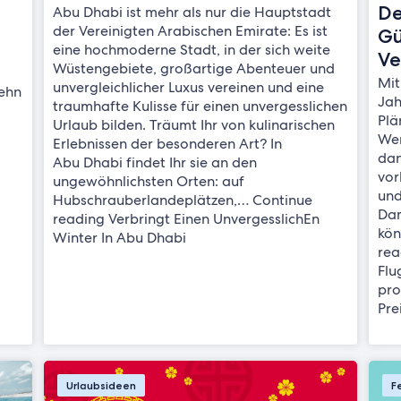
De
Abu Dhabi ist mehr als nur die Hauptstadt
der Vereinigten Arabischen Emirate: Es ist
Gü
eine hochmoderne Stadt, in der sich weite
Ve
Wüstengebiete, großartige Abenteuer und
Mit
unvergleichlicher Luxus vereinen und eine
zehn
Jah
traumhafte Kulisse für einen unvergesslichen
Plä
Urlaub bilden. Träumt Ihr von kulinarischen
Wen
Erlebnissen der besonderen Art? In
dan
Abu Dhabi findet Ihr sie an den
vor
ungewöhnlichsten Orten: auf
und
Hubschrauberlandeplätzen,… Continue
Dam
reading Verbringt Einen UnvergesslichEn
kön
Winter In Abu Dhabi
rea
Flu
pro
Pre
Urlaubsideen
F