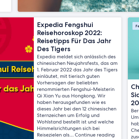
Expedia Fengshui
F
Reisehoroskop 2022:
Reisetipps Für Das Jahr
Des Tigers
Expedia meldet sich anlässlich des
chinesischen Neujahrsfests, das am
1. Februar 2022 das Jahr des Tigers
einläutet, mit tierisch guten
Vorhersagen der beliebten
Ch
renommierten Fengshui-Meisterin
Si
Qi Xian Yu aus Hongkong. Wir
20
haben herausgefunden wie es
dieses Jahr bei den 12 chinesischen
Ber
Sternzeichen um Erfolg und
Um 
Wohlstand bestellt ist und welche
hab
Himmelsrichtungen sich bei
Che
Reisezielen als… Continue reading
zus