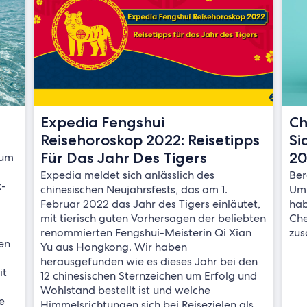
Expedia Fengshui
Ch
Reisehoroskop 2022: Reisetipps
Si
Für Das Jahr Des Tigers
20
 um
Expedia meldet sich anlässlich des
Ber
k-
chinesischen Neujahrsfests, das am 1.
Um 
s
Februar 2022 das Jahr des Tigers einläutet,
hab
mit tierisch guten Vorhersagen der beliebten
Che
renommierten Fengshui-Meisterin Qi Xian
zus
ben
Yu aus Hongkong. Wir haben
herausgefunden wie es dieses Jahr bei den
it
12 chinesischen Sternzeichen um Erfolg und
Wohlstand bestellt ist und welche
e
Himmelsrichtungen sich bei Reisezielen als…