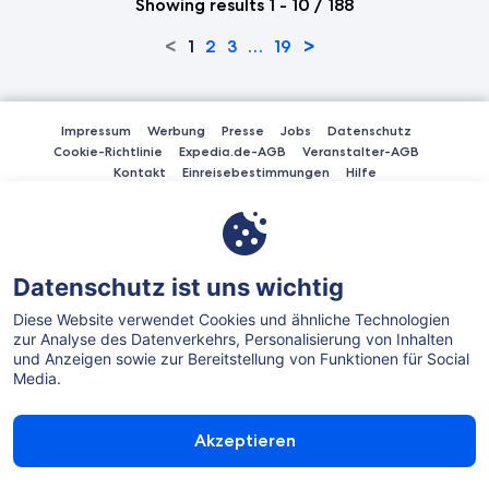
Showing results 1 - 10 / 188
<
>
1
2
3
…
19
Impressum
Werbung
Presse
Jobs
Datenschutz
Cookie-Richtlinie
Expedia.de-AGB
Veranstalter-AGB
Kontakt
Einreisebestimmungen
Hilfe
Expedia.de akzeptiert die Zahlung per American Express, Diner's Club
International, MasterCard, Visa, Visa Electron, CartaSi, Carte Bleue,
PayPal, Lastschrift (ELV) und Sofortüberweisung.
Expedia, Inc. ist für den Inhalt externer Links nicht verantwortlich.
Datenschutz ist uns wichtig
Diese Website verwendet Cookies und ähnliche Technologien
zur Analyse des Datenverkehrs, Personalisierung von Inhalten
und Anzeigen sowie zur Bereitstellung von Funktionen für Social
Media.
©2026 Expedia, Inc, an Expedia Group Company. Alle Rechte
vorbehalten.
Akzeptieren