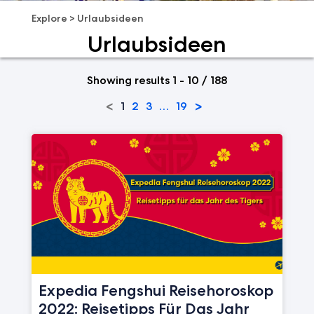
Explore
>
Urlaubsideen
Urlaubsideen
Showing results 1 - 10 / 188
<
>
1
2
3
…
19
Expedia Fengshui Reisehoroskop
2022: Reisetipps Für Das Jahr