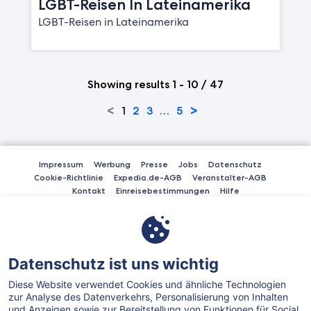
LGBT-Reisen In Lateinamerika
LGBT-Reisen in Lateinamerika
Showing results 1 - 10 / 47
<
>
1
2
3
…
5
Impressum
Werbung
Presse
Jobs
Datenschutz
Cookie-Richtlinie
Expedia.de-AGB
Veranstalter-AGB
Kontakt
Einreisebestimmungen
Hilfe
Expedia.de akzeptiert die Zahlung per American Express, Diner's Club
International, MasterCard, Visa, Visa Electron, CartaSi, Carte Bleue,
PayPal, Lastschrift (ELV) und Sofortüberweisung.
Expedia, Inc. ist für den Inhalt externer Links nicht verantwortlich.
Datenschutz ist uns wichtig
Diese Website verwendet Cookies und ähnliche Technologien
zur Analyse des Datenverkehrs, Personalisierung von Inhalten
und Anzeigen sowie zur Bereitstellung von Funktionen für Social