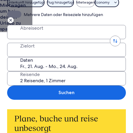
Unterkunft hinzugefügt
Flug hinzugefügt
Mietwagen
Economy
Mietwagen,
um bei
Mehrere Daten oder Reiseziele hinzufügen
deinem
Urlaub zu
Abreiseort
sparen
Zielort
Daten
Reisende
Suchen
Plane, buche und reise
unbesorgt