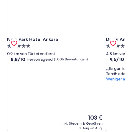
New Park Hotel Ankara
Divan Ankar
New Park Hotel Ankara
Divan Anka
5.0-
5.0-
Sterne-
Sterne-
0,9 km von Türkei entfernt
4,8 km von Tü
Unterkunft
Unterkunft
8.8
9.6
8,8/10
9,6/10
Hervorragend
Auß
(1.006 Bewertungen)
von
von
„Iki gün kal
10,
10,
Tercih ederim
Hervorragend,
Außergewöh
Weniger anze
(1.006
(1.421
Bewertungen)
Bewertunge
Der
103 €
Preis
inkl. Steuern & Gebühren
beträgt
8. Aug.–9. Aug.