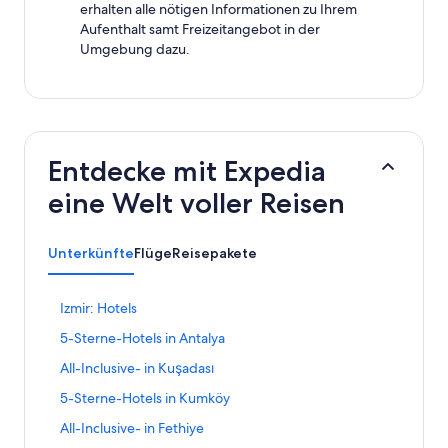
erhalten alle nötigen Informationen zu Ihrem
Aufenthalt samt Freizeitangebot in der
Umgebung dazu.
Entdecke mit Expedia
eine Welt voller Reisen
Unterkünfte
Flüge
Reisepakete
L
Izmir: Hotels
i
L
5-Sterne-Hotels in Antalya
n
i
k
L
All-Inclusive- in Kuşadası
n
,
i
k
d
L
5-Sterne-Hotels in Kumköy
n
,
e
i
k
d
L
All-Inclusive- in Fethiye
r
n
,
e
i