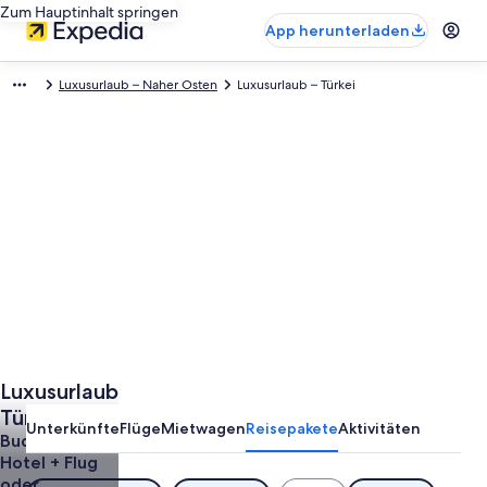
Zum Hauptinhalt springen
App herunterladen
Luxusurlaub – Naher Osten
Luxusurlaub – Türkei
Luxusurlaub
Türkei 2026
Unterkünfte
Flüge
Mietwagen
Reisepakete
Aktivitäten
Buche ein
Hotel + Flug
oder