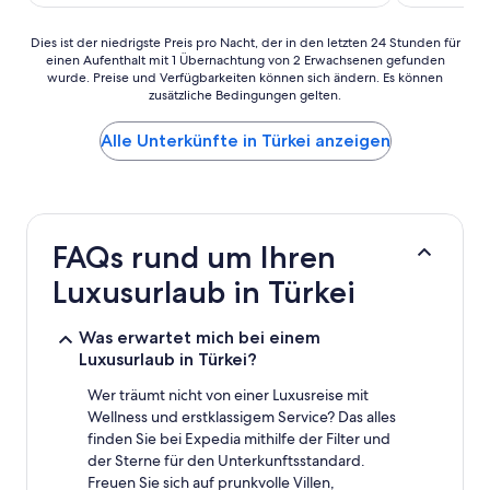
103 €
Dies
Dies ist der niedrigste Preis pro Nacht, der in den letzten 24 Stunden für
einen Aufenthalt mit 1 Übernachtung von 2 Erwachsenen gefunden
ist
wurde. Preise und Verfügbarkeiten können sich ändern. Es können
der
zusätzliche Bedingungen gelten.
niedrigste
Preis
Alle Unterkünfte in Türkei anzeigen
pro
Nacht,
der
in
den
letzten
FAQs rund um Ihren
24 Stunden
für
Luxusurlaub in Türkei
einen
Aufenthalt
Was erwartet mich bei einem
mit
1 Übernachtung
Luxusurlaub in Türkei?
von
Wer träumt nicht von einer Luxusreise mit
2 Erwachsenen
gefunden
Wellness und erstklassigem Service? Das alles
wurde.
finden Sie bei Expedia mithilfe der Filter und
Preise
der Sterne für den Unterkunftsstandard.
und
Freuen Sie sich auf prunkvolle Villen,