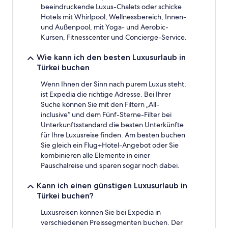
Verfügbarkeiten
beeindruckende Luxus-Chalets oder schicke
können
Hotels mit Whirlpool, Wellnessbereich, Innen-
sich
und Außenpool, mit Yoga- und Aerobic-
ändern.
Kursen, Fitnesscenter und Concierge-Service.
Es
können
Wie kann ich den besten Luxusurlaub in
zusätzliche
Bedingungen
Türkei buchen
gelten.
Wenn Ihnen der Sinn nach purem Luxus steht,
ist Expedia die richtige Adresse. Bei Ihrer
Suche können Sie mit den Filtern „All-
inclusive“ und dem Fünf-Sterne-Filter bei
Unterkunftsstandard die besten Unterkünfte
für Ihre Luxusreise finden. Am besten buchen
Sie gleich ein Flug+Hotel-Angebot oder Sie
kombinieren alle Elemente in einer
Pauschalreise und sparen sogar noch dabei.
Kann ich einen günstigen Luxusurlaub in
Türkei buchen?
Luxusreisen können Sie bei Expedia in
verschiedenen Preissegmenten buchen. Der