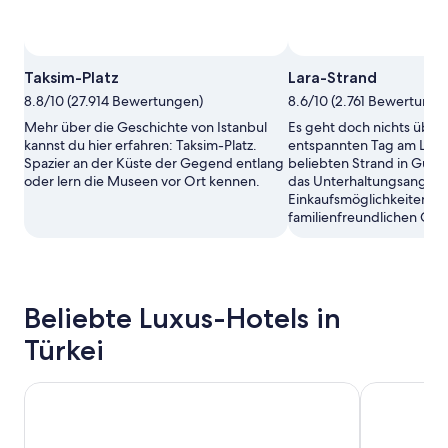
Taksim-Platz
Lara-Strand
8.8/10 (27.914 Bewertungen)
8.6/10 (2.761 Bewertunge
Mehr über die Geschichte von Istanbul
Es geht doch nichts über
kannst du hier erfahren: Taksim-Platz.
entspannten Tag am Lara
Spazier an der Küste der Gegend entlang
beliebten Strand in Güze
oder lern die Museen vor Ort kennen.
das Unterhaltungsangebo
Einkaufsmöglichkeiten di
familienfreundlichen Ge
Beliebte Luxus-Hotels in
Türkei
New Park Hotel Ankara
Divan Ankar