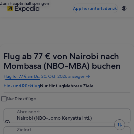
Zum Hauptinhalt springen
App herunterladen
Flug ab 77 € von Nairobi nach
Mombasa (NBO-MBA) buchen
Wird
Flug für 77 € am Di., 20. Okt. 2026 anzeigen
in
Hin- und Rückflug
Nur Hinflug
Mehrere Ziele
einem
neuen
Fenster
Nur Direktflüge
geöffnet
Abreiseort
Nairobi (NBO-Jomo Kenyatta Intl.)
Zielort