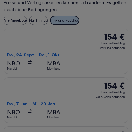
Preise und Verfügbarkeiten können sich ändern. Es gelten
zusätzliche Bedingungen.
Alle Angebote
Nur Hinflug
Hin- und Rückflug
Flug mit Kenya Airways auswählen, Abflug Do., 24. Sept. ab 
154 €
154 €
Hin-
Hin- und Rückflug
und
vor 1 Tag gefunden
Rückflug,
Do., 24. Sept. - Do., 1. Okt.
vor
NBO
MBA
1 Tag
Nairobi
Mombasa
gefunden
Flug mit Kenya Airways auswählen, Abflug Do., 7. Jan. ab Na
154 €
154 €
Hin-
Hin- und Rückflug
und
vor 6 Tagen gefunden
Rückflug,
Do., 7. Jan. - Mi., 20. Jan.
vor
NBO
MBA
6 Tagen
Nairobi
Mombasa
gefunden
Flug mit Kenya Airways auswählen, Abflug So., 4. Okt. ab Na