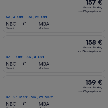
157 €
157 €
Hin-
Hin- und Rückflug
und
vor 5 Tagen gefunden
Rückflug,
So., 4. Okt. - Do., 22. Okt.
vor
NBO
MBA
5 Tagen
Nairobi
Mombasa
gefunden
Flug mit Kenya Airways auswählen, Abflug Do., 1. Okt. ab Na
158 €
158 €
Hin-
Hin- und Rückflug
und
vor 1 Stunde gefunden
Rückflug,
Do., 1. Okt. - So., 4. Okt.
vor
NBO
MBA
1 Stunde
Nairobi
Mombasa
gefunden
Flug mit Kenya Airways auswählen, Abflug Do., 25. März ab 
159 €
159 €
Hin-
Hin- und Rückflug
und
vor 3 Tagen gefunden
Rückflug,
Do., 25. März - Mo., 29. März
vor
NBO
MBA
3 Tagen