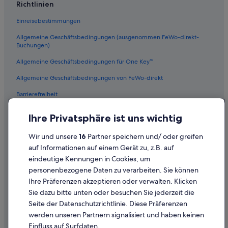
Richtlinien
Einreisebestimmungen
Allgemeine Geschäftsbedingungen (ausgenommen FeWo-direkt-
Buchungen)
Allgemeine Geschäftsbedingungen für One Key™
Allgemeine Geschäftsbedingungen von FeWo-direkt
Barrierefreiheit
Datenschutz
Ihre Privatsphäre ist uns wichtig
Cookies
Wir und unsere
16
Partner speichern und/ oder greifen
Rechtliche Hinweise/Kontakt
auf Informationen auf einem Gerät zu, z.B. auf
eindeutige Kennungen in Cookies, um
Inhaltsrichtlinien und Melden von Inhalten
personenbezogene Daten zu verarbeiten. Sie können
Ihre Präferenzen akzeptieren oder verwalten. Klicken
Hilfe
Sie dazu bitte unten oder besuchen Sie jederzeit die
Hilfe
Seite der Datenschutzrichtlinie. Diese Präferenzen
werden unseren Partnern signalisiert und haben keinen
Flug stornieren
Einfluss auf Surfdaten.