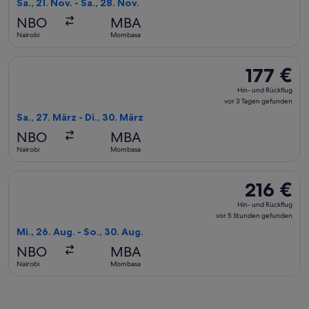
Sa., 21. Nov. - Sa., 28. Nov.
vor
NBO
MBA
6 Stunden
Nairobi
Mombasa
gefunden
Flug mit APG Distribution System auswählen, Abflug Sa., 27.
177 €
177 €
Hin-
Hin- und Rückflug
und
vor 3 Tagen gefunden
Rückflug,
Sa., 27. März - Di., 30. März
vor
NBO
MBA
3 Tagen
Nairobi
Mombasa
gefunden
Flug mit Hahn Air Technologies auswählen, Abflug Mi., 26. 
216 €
216 €
Hin-
Hin- und Rückflug
und
vor 5 Stunden gefunden
Rückflug,
Mi., 26. Aug. - So., 30. Aug.
vor
NBO
MBA
5 Stunden
Nairobi
Mombasa
gefunden