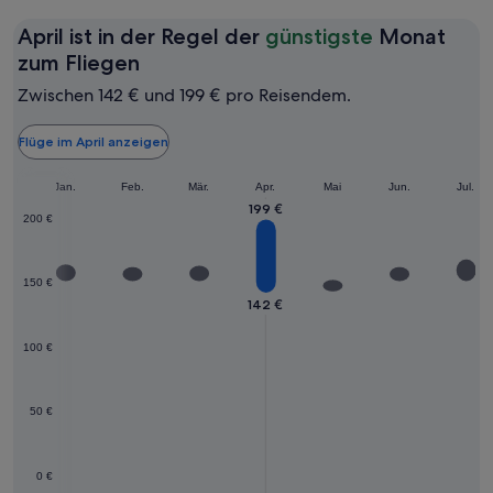
April ist in der Regel der
günstigste
Monat
April
zum Fliegen
ist
Zwischen 142 € und 199 € pro Reisendem.
in
der
Flüge im April anzeigen
Regel
Jan.
Feb.
der
Mär.
Apr.
Mai
Jun.
Jul.
199 €
günstigste
200 €
Monat
zum
150 €
Fliegen
142 €
100 €
50 €
0 €