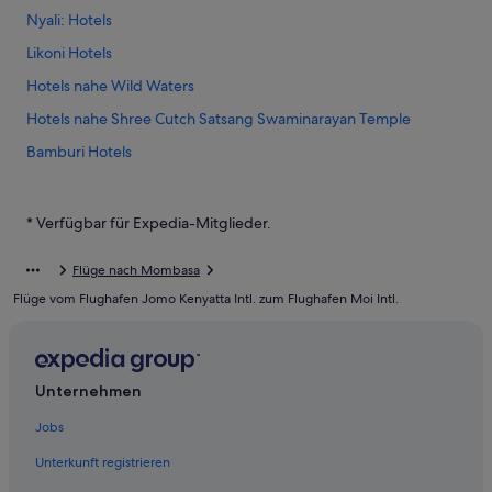
Nyali: Hotels
Likoni Hotels
Hotels nahe Wild Waters
Hotels nahe Shree Cutch Satsang Swaminarayan Temple
Bamburi Hotels
Strand in Shanzu
Altstadt Mombasa: Hotels
* Verfügbar für Expedia-Mitglieder.
Shanzu: Hotels
Flüge nach Mombasa
Hotels nahe Moi Intl.
Flüge vom Flughafen Jomo Kenyatta Intl. zum Flughafen Moi Intl.
Hotels nahe City Mall
Unternehmen
Jobs
Unterkunft registrieren