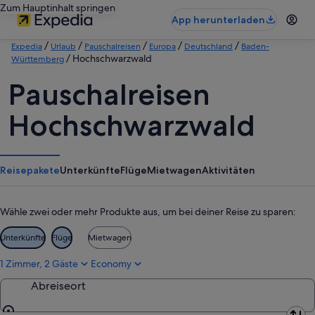
Zum Hauptinhalt springen
App herunterladen
/
/
/
/
/
Expedia
Urlaub
Pauschalreisen
Europa
Deutschland
Baden-
/ Hochschwarzwald
Württemberg
Pauschalreisen
Hochschwarzwald
Reisepakete
Unterkünfte
Flüge
Mietwagen
Aktivitäten
Wähle zwei oder mehr Produkte aus, um bei deiner Reise zu sparen:
Unterkünfte
Flüge
Mietwagen
1 Zimmer, 2 Gäste
Economy
Abreiseort