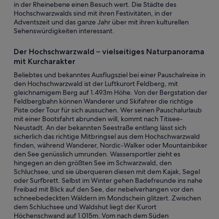
in der Rheinebene einen Besuch wert. Die Städte des
Hochschwarzwalds sind mit ihren Festivitäten, in der
Adventszeit und das ganze Jahr über mit ihren kulturellen
Sehenswürdigkeiten interessant.
Der Hochschwarzwald – vielseitiges Naturpanorama
mit Kurcharakter
Beliebtes und bekanntes Ausflugsziel bei einer Pauschalreise in
den Hochschwarzwald ist der Luftkurort Feldberg, mit
gleichnamigem Berg auf 1.493m Höhe. Von der Bergstation der
Feldbergbahn können Wanderer und Skifahrer die richtige
Piste oder Tour für sich aussuchen. Wer seinen Pauschalurlaub
mit einer Bootsfahrt abrunden will, kommt nach Titisee-
Neustadt. An der bekannten Seestraße entlang lässt sich
sicherlich das richtige Mitbringsel aus dem Hochschwarzwald
finden, während Wanderer, Nordic-Walker oder Mountainbiker
den See genüsslich umrunden. Wassersportler zieht es
hingegen an den größten See im Schwarzwald, den
Schluchsee, und sie überqueren diesen mit dem Kajak, Segel
oder Surfbrett. Selbst im Winter gehen Badefreunde ins nahe
Freibad mit Blick auf den See, der nebelverhangen vor den
schneebedeckten Wäldern im Mondschein glitzert. Zwischen
dem Schluchsee und Waldshut liegt der Kurort
Höchenschwand auf 1.015m. Vom nach dem Süden