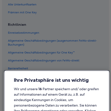
Alle Unterkunftsarten
Prämien mit One Key
Richtlinien
Einreisebestimmungen
Allgemeine Geschäftsbedingungen (ausgenommen FeWo-direkt-
Buchungen)
Allgemeine Geschäftsbedingungen für One Key™
Allgemeine Geschäftsbedingungen von FeWo-direkt
Barrierefreiheit
Datenschutz
Ihre Privatsphäre ist uns wichtig
Cookies
Wir und unsere
16
Partner speichern und/ oder greifen
Rechtliche Hinweise/Kontakt
auf Informationen auf einem Gerät zu, z.B. auf
eindeutige Kennungen in Cookies, um
Inhaltsrichtlinien und Melden von Inhalten
personenbezogene Daten zu verarbeiten. Sie können
Ihre Präferenzen akzeptieren oder verwalten. Klicken