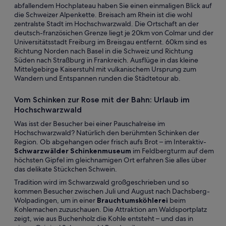
abfallendem Hochplateau haben Sie einen einmaligen Blick auf
die Schweizer Alpenkette. Breisach am Rhein ist die wohl
zentralste Stadt im Hochschwarzwald. Die Ortschaft an der
deutsch-französichen Grenze liegt je 20km von Colmar und der
Universitätsstadt Freiburg im Breisgau entfernt. 60km sind es
Richtung Norden nach Basel in die Schweiz und Richtung
Süden nach Straßburg in Frankreich. Ausflüge in das kleine
Mittelgebirge Kaiserstuhl mit vulkanischem Ursprung zum
Wandern und Entspannen runden die Städtetour ab.
Vom Schinken zur Rose mit der Bahn: Urlaub im
Hochschwarzwald
Was isst der Besucher bei einer Pauschalreise im
Hochschwarzwald? Natürlich den berühmten Schinken der
Region. Ob abgehangen oder frisch aufs Brot – im Interaktiv-
Schwarzwälder Schinkenmuseum
im Feldbergturm auf dem
höchsten Gipfel im gleichnamigen Ort erfahren Sie alles über
das delikate Stückchen Schwein.
Tradition wird im Schwarzwald großgeschrieben und so
kommen Besucher zwischen Juli und August nach Dachsberg-
Wolpadingen, um in einer
Brauchtumsköhlerei
beim
Kohlemachen zuzuschauen. Die Attraktion am Waldsportplatz
zeigt, wie aus Buchenholz die Kohle entsteht – und das in