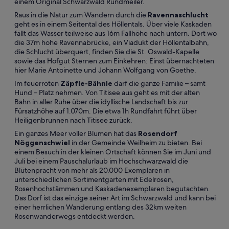
einem Original Schwarzwald Rundmeiler.
Raus in die Natur zum Wandern durch die
Ravennaschlucht
geht es in einem Seitental des Höllentals. Über viele Kaskaden
fällt das Wasser teilweise aus 16m Fallhöhe nach untern. Dort wo
die 37m hohe Ravennabrücke, ein Viadukt der Höllentalbahn,
die Schlucht überquert, finden Sie die St. Oswald-Kapelle
sowie das Hofgut Sternen zum Einkehren: Einst übernachteten
hier Marie Antoinette und Johann Wolfgang von Goethe.
Im feuerroten
Zäpfle-Bähnle
darf die ganze Familie – samt
Hund – Platz nehmen. Von Titisee aus geht es mit der alten
Bahn in aller Ruhe über die idyllische Landschaft bis zur
Fürsatzhöhe auf 1.070m. Die etwa 1h Rundfahrt führt über
Heiligenbrunnen nach Titisee zurück.
Ein ganzes Meer voller Blumen hat das
Rosendorf
Nöggenschwiel
in der Gemeinde Weilheim zu bieten. Bei
einem Besuch in der kleinen Ortschaft können Sie im Juni und
Juli bei einem Pauschalurlaub im Hochschwarzwald die
Blütenpracht von mehr als 20.000 Exemplaren in
unterschiedlichen Sortimentgarten mit Edelrosen,
Rosenhochstämmen und Kaskadenexemplaren begutachten.
Das Dorf ist das einzige seiner Art im Schwarzwald und kann bei
einer herrlichen Wanderung entlang des 32km weiten
Rosenwanderwegs entdeckt werden.