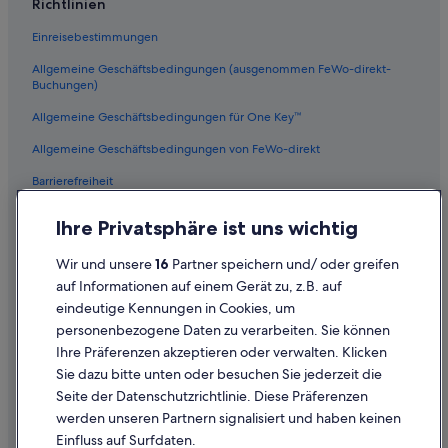
Richtlinien
Mietwagen in Barcelona
Einreisebestimmungen
Mietwagen in San Francisco
Allgemeine Geschäftsbedingungen (ausgenommen FeWo-direkt-
Mietwagen in San Diego County
Buchungen)
Mietwagen in Oʻahu
Allgemeine Geschäftsbedingungen für One Key™
Mietwagen in Chicago
Mietwagenanbieter in Abona
Allgemeine Geschäftsbedingungen von FeWo-direkt
Alamo Rent A Car-Mietwagen in Abona
Barrierefreiheit
Budget-Mietwagen in Abona
Datenschutz
Ihre Privatsphäre ist uns wichtig
Enterprise-Mietwagen in Abona
Cookies
Hertz-Mietwagen in Abona
Wir und unsere
16
Partner speichern und/ oder greifen
Rechtliche Hinweise/Kontakt
auf Informationen auf einem Gerät zu, z.B. auf
Thrifty Car Rental-Mietwagen in Abona
eindeutige Kennungen in Cookies, um
Inhaltsrichtlinien und Melden von Inhalten
Avis-Mietwagen in Abona
personenbezogene Daten zu verarbeiten. Sie können
Ihre Präferenzen akzeptieren oder verwalten. Klicken
Dollar Rent A Car-Mietwagen in Abona
Hilfe
Sie dazu bitte unten oder besuchen Sie jederzeit die
National-Mietwagen in Abona
Hilfe
Seite der Datenschutzrichtlinie. Diese Präferenzen
Fox Rental Cars-Mietwagen in Abona
werden unseren Partnern signalisiert und haben keinen
Flug stornieren
Einfluss auf Surfdaten.
Payless-Mietwagen in Abona