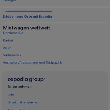
Erlebe neue Orte mit Expedia
Mietwagen weltweit
Nordamerika
Karibik
Asien
Südamerika
Australien/Neuseeland und Südpazifik
Mexiko und Lateinamerika
Naher Osten
Afrika
Unternehmen
Top-Destinationen Abona
Mietwagen in Arona
Jobs
Mietwagen in San Miguel de Abona
Unterkunft registrieren
Mietwagen in Granadilla de Abona