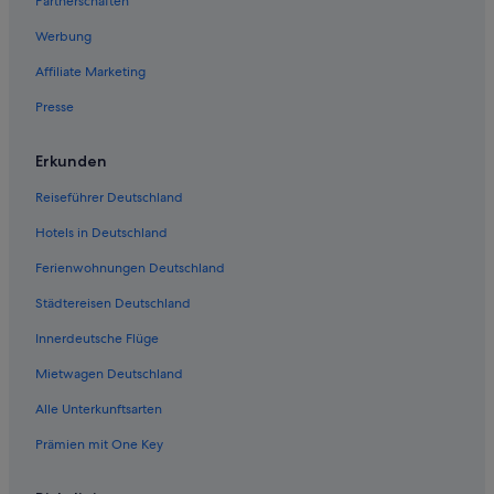
Partnerschaften
Mietwagen in El Médano
Werbung
Mietwagen in Arico
Affiliate Marketing
Mietwagen in Vilaflor
Presse
Beliebteste Mietwagen-Destinationen
Mietwagen in Las Vegas
Erkunden
Mietwagen in New York
Reiseführer Deutschland
Mietwagen in Orlando
Hotels in Deutschland
Mietwagen in London
Ferienwohnungen Deutschland
Mietwagen in Paris
Städtereisen Deutschland
Mietwagen in Cancún
Innerdeutsche Flüge
Mietwagen in Miami
Mietwagen in Los Angeles
Mietwagen Deutschland
Mietwagen in Rom
Alle Unterkunftsarten
Mietwagen in Punta Cana
Prämien mit One Key
Mietwagen in Riviera Maya