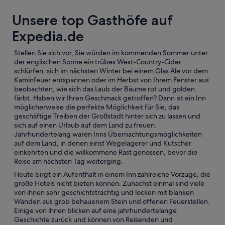
Unsere top Gasthöfe auf
Expedia.de
Stellen Sie sich vor, Sie würden im kommenden Sommer unter
der englischen Sonne ein trübes West-Country-Cider
schlürfen, sich im nächsten Winter bei einem Glas Ale vor dem
Kaminfeuer entspannen oder im Herbst von Ihrem Fenster aus
beobachten, wie sich das Laub der Bäume rot und golden
färbt. Haben wir Ihren Geschmack getroffen? Dann ist ein Inn
möglicherweise die perfekte Möglichkeit für Sie, das
geschäftige Treiben der Großstadt hinter sich zu lassen und
sich auf einen Urlaub auf dem Land zu freuen.
Jahrhundertelang waren Inns Übernachtungsmöglichkeiten
auf dem Land, in denen einst Wegelagerer und Kutscher
einkehrten und die willkommene Rast genossen, bevor die
Reise am nächsten Tag weiterging.
Heute birgt ein Aufenthalt in einem Inn zahlreiche Vorzüge, die
große Hotels nicht bieten können. Zunächst einmal sind viele
von ihnen sehr geschichtsträchtig und locken mit blanken
Wänden aus grob behauenem Stein und offenen Feuerstellen.
Einige von ihnen blicken auf eine jahrhundertelange
Geschichte zurück und können von Reisenden und