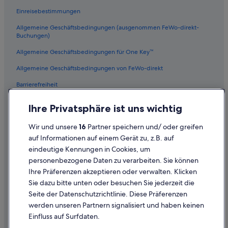
Einreisebestimmungen
Allgemeine Geschäftsbedingungen (ausgenommen FeWo-direkt-
Buchungen)
Allgemeine Geschäftsbedingungen für One Key™
Allgemeine Geschäftsbedingungen von FeWo-direkt
Barrierefreiheit
Datenschutz
Ihre Privatsphäre ist uns wichtig
Cookies
Wir und unsere
16
Partner speichern und/ oder greifen
Rechtliche Hinweise/Kontakt
auf Informationen auf einem Gerät zu, z.B. auf
eindeutige Kennungen in Cookies, um
Inhaltsrichtlinien und Melden von Inhalten
personenbezogene Daten zu verarbeiten. Sie können
Ihre Präferenzen akzeptieren oder verwalten. Klicken
Hilfe
Sie dazu bitte unten oder besuchen Sie jederzeit die
Hilfe
Seite der Datenschutzrichtlinie. Diese Präferenzen
werden unseren Partnern signalisiert und haben keinen
Flug stornieren
Einfluss auf Surfdaten.
Hotel- oder Ferienunterkunftsbuchung stornieren