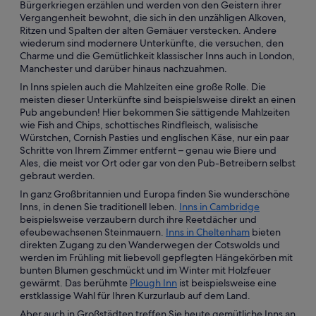
Bürgerkriegen erzählen und werden von den Geistern ihrer
Vergangenheit bewohnt, die sich in den unzähligen Alkoven,
Ritzen und Spalten der alten Gemäuer verstecken. Andere
wiederum sind modernere Unterkünfte, die versuchen, den
Charme und die Gemütlichkeit klassischer Inns auch in London,
Manchester und darüber hinaus nachzuahmen.
In Inns spielen auch die Mahlzeiten eine große Rolle. Die
meisten dieser Unterkünfte sind beispielsweise direkt an einen
Pub angebunden! Hier bekommen Sie sättigende Mahlzeiten
wie Fish and Chips, schottisches Rindfleisch, walisische
Würstchen, Cornish Pasties und englischen Käse, nur ein paar
Schritte von Ihrem Zimmer entfernt – genau wie Biere und
Ales, die meist vor Ort oder gar von den Pub-Betreibern selbst
gebraut werden.
In ganz Großbritannien und Europa finden Sie wunderschöne
Inns, in denen Sie traditionell leben.
Inns in Cambridge
beispielsweise verzaubern durch ihre Reetdächer und
efeubewachsenen Steinmauern.
Inns in Cheltenham
bieten
direkten Zugang zu den Wanderwegen der Cotswolds und
werden im Frühling mit liebevoll gepflegten Hängekörben mit
bunten Blumen geschmückt und im Winter mit Holzfeuer
gewärmt. Das berühmte
Plough Inn
ist beispielsweise eine
erstklassige Wahl für Ihren Kurzurlaub auf dem Land.
Aber auch in Großstädten treffen Sie heute gemütliche Inns an.