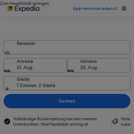
Zum Hauptinhalt springen
App herunterladen
Schönste Gasthöfe 2026 günstig
buchen
Reiseziel
Reiseziel
Anreise
Abreise
21. Aug.
22. Aug.
Gäste
1 Zimmer, 2 Gäste
Suchen
Vollständige Rückerstattung bei den meisten
Hotel 
Unterkünften. Weil Flexibilität wichtig ist.
nutzen