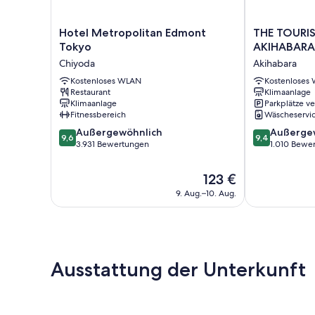
Hotel
THE
Hotel Metropolitan Edmont
THE TOURIS
Metropolitan
TOURIST
Tokyo
AKIHABARA
Edmont
HOTEL
Chiyoda
Akihabara
Tokyo
&
Chiyoda
Kostenloses WLAN
Cafe
Kostenloses
Restaurant
Klimaanlage
AKIHABARA
Klimaanlage
Parkplätze v
Akihabara
Fitnessbereich
Wäscheservi
9.6
9.4
Außergewöhnlich
Außerge
9,6
9,4
von
von
3.931 Bewertungen
1.010 Bewe
10,
10,
Außergewöhnlich,
Außergewöhnl
Der
123 €
3.931
1.010
Preis
9. Aug.–10. Aug.
Bewertungen
Bewertungen
beträgt
123 €
Ausstattung der Unterkunft