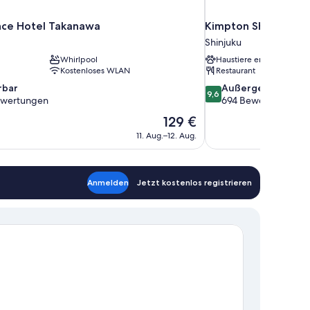
nce Hotel Takanawa
Kimpton Shinjuku T
Shinjuku
Whirlpool
Haustiere erlaubt
Kostenloses WLAN
Restaurant
9.6
bar
Außergewöhnlich
9,6
von
ewertungen
694 Bewertungen
10,
Der
129 €
Außergewöhnlich,
Preis
11. Aug.–12. Aug.
694
beträgt
en
Bewertungen
129 €
Anmelden
Jetzt kostenlos registrieren