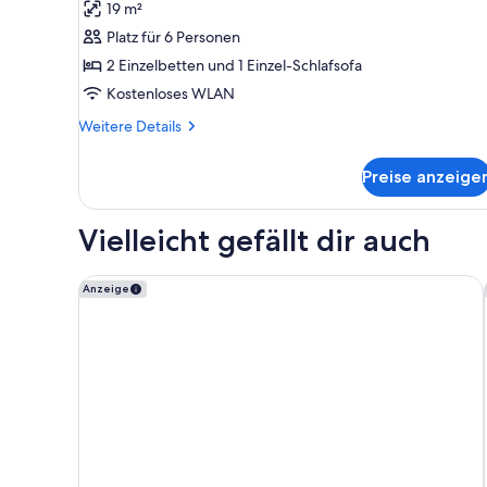
19 m²
anzeigen
Platz für 6 Personen
2 Einzelbetten und 1 Einzel-Schlafsofa
Kostenloses WLAN
Weitere
Weitere Details
Details
für
Preise anzeige
Zimmer
(YAGURA)
Vielleicht gefällt dir auch
Kichijoji Tokyu REI Hotel
Anzeige