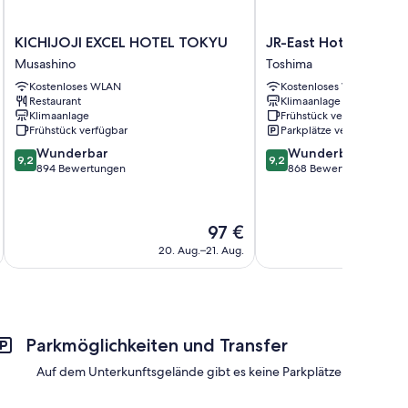
KICHIJOJI
JR-
KICHIJOJI EXCEL HOTEL TOKYU
JR-East Hotel Mets 
EXCEL
East
Musashino
Toshima
nisch betriebenem Bidet
HOTEL
Hotel
Kostenloses WLAN
Kostenloses WLAN
TOKYU
Mets
Restaurant
Klimaanlage
Musashino
Mejiro
Klimaanlage
Frühstück verfügbar
Toshima
Frühstück verfügbar
Parkplätze verfügbar
9.2
9.2
Wunderbar
Wunderbar
9,2
9,2
von
von
894 Bewertungen
868 Bewertungen
10,
10,
Wunderbar,
Wunderbar,
894
868
Der
97 €
Bewertungen
Bewertungen
Preis
20. Aug.–21. Aug.
beträgt
97 €
Parkmöglichkeiten und Transfer
Auf dem Unterkunftsgelände gibt es keine Parkplätze