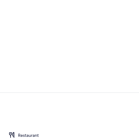
Influencer-V
Innendetails
Restaurant