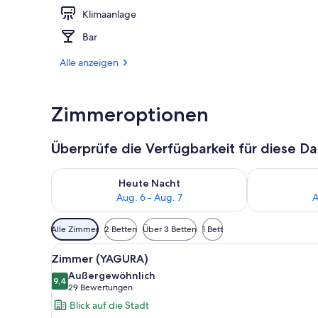
Klimaanlage
Lobby-Loun
Bar
Alle anzeigen
Zimmeroptionen
Überprüfe die Verfügbarkeit für diese D
Überprüfe die Verfügbarkeit für heute Nacht, Aug. 6
Überprüfe die
Heute Nacht
Aug. 6 - Aug. 7
A
Verfügbare
Alle Zimmer
2 Betten
Über 3 Betten
1 Bett
Filter
Alle
Ein modernes Badezimmer mit 
für
19
Zimmer (YAGURA)
Fotos
Zimmer
Außergewöhnlich
für
9,4
9,4 von 10
(29
29 Bewertungen
Zimmer
Bewertungen)
Blick auf die Stadt
(YAGURA)