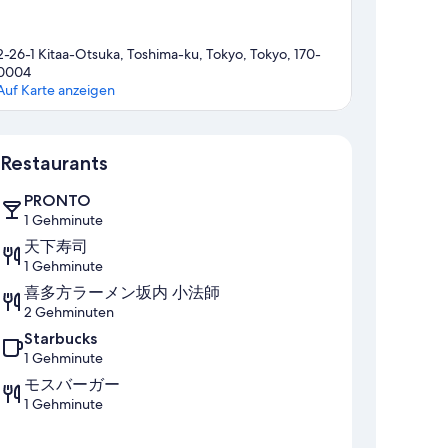
2-26-1 Kitaa-Otsuka, Toshima-ku, Tokyo, Tokyo, 170-
0004
Auf Karte anzeigen
Karte
Restaurants
PRONTO
1 Gehminute
天下寿司
1 Gehminute
喜多方ラーメン坂内 小法師
2 Gehminuten
Starbucks
1 Gehminute
モスバーガー
1 Gehminute