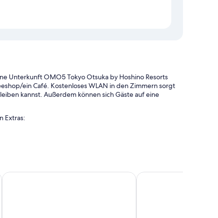
ene Unterkunft OMO5 Tokyo Otsuka by Hoshino Resorts
ffeeshop/ein Café. Kostenloses WLAN in den Zimmern sorgt
bleiben kannst. Außerdem können sich Gäste auf eine
 Extras:
 Express-Check-in
aufsautomat
ion und ein Fahrstuhl
e Personal der Unterkunft zu schätzen.
KICHIJOJI EXCEL HOTEL TOKYU
JR-East Hotel Mets Mej
e Bettwaren und Safes in Laptop-Größe sowie Extras wie