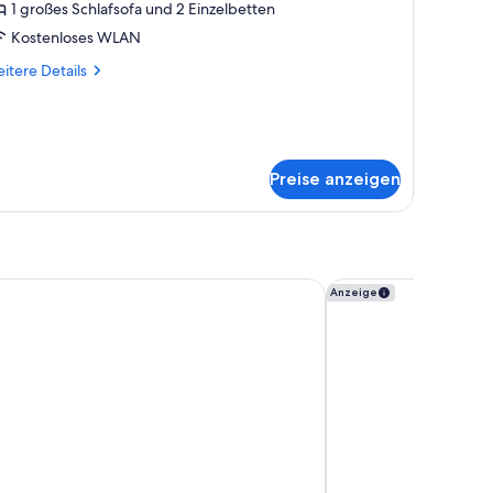
1 großes Schlafsofa und 2 Einzelbetten
nzeigen
Kostenloses WLAN
itere
itere Details
tails
r
AGURA
oom
Preise anzeigen
nce Hotel Takanawa
Kimpton Shinjuku To
Anzeige