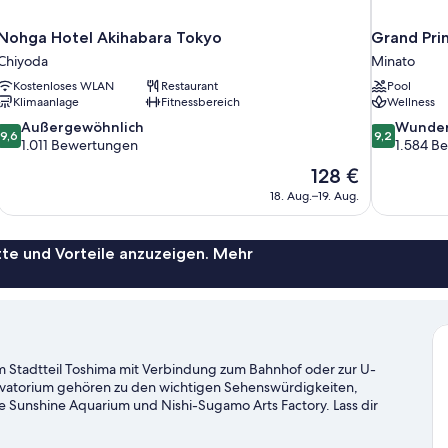
Nohga Hotel Akihabara Tokyo
Grand Pri
Chiyoda
Minato
Kostenloses WLAN
Restaurant
Pool
Klimaanlage
Fitnessbereich
Wellness
9.6
9.2
Außergewöhnlich
Wunder
9,6
9,2
von
von
1.011 Bewertungen
1.584 B
10,
10,
Der
128 €
Außergewöhnlich,
Wunderbar,
Preis
18. Aug.–19. Aug.
1.011
1.584
beträgt
Bewertungen
Bewertung
128 €
te und Vorteile anzuzeigen. Mehr
 Stadtteil Toshima mit Verbindung zum Bahnhof oder zur U-
rvatorium gehören zu den wichtigen Sehenswürdigkeiten,
ie Sunshine Aquarium und Nishi-Sugamo Arts Factory. Lass dir
m Reiseführer für Tokio