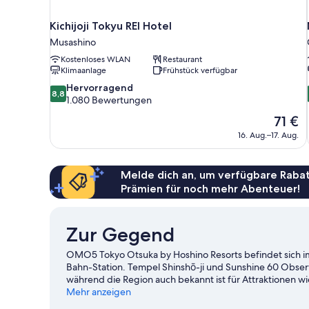
Kichijoji Tokyu REI Hotel
Musashino
Kostenloses WLAN
Restaurant
Klimaanlage
Frühstück verfügbar
8.8
Hervorragend
8,8
von
1.080 Bewertungen
10,
Der
71 €
Hervorragend,
Preis
16. Aug.–17. Aug.
1.080
beträgt
Bewertungen
71 €
Melde dich an, um verfügbare Rabat
Prämien für noch mehr Abenteuer!
Zur Gegend
OMO5 Tokyo Otsuka by Hoshino Resorts befindet sich im
Bahn-Station. Tempel Shinshō-ji und Sunshine 60 Obse
während die Region auch bekannt ist für Attraktionen w
diese Attraktion nicht entgehen: Namco Namja Town.
Mehr anzeigen
Zu