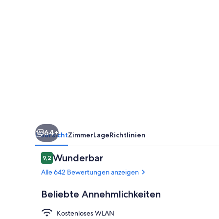
Resorts
64+
Übersicht
Zimmer
Lage
Richtlinien
Bewertungen
Wunderbar
9,2
9,2 von 10.
Alle 642 Bewertungen anzeigen
Beliebte Annehmlichkeiten
Kostenloses WLAN