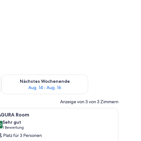
es Wochenende, Aug. 7 - Aug. 9.
Überprüfe die Verfügbarkeit für nächstes Wochenende, Aug. 1
Nächstes Wochenende
Aug. 14 - Aug. 16
Anzeige von 3 von 3 Zimmern
 Verdunkelungsvorhänge
le
Hochwertige Bettwaren, Zimmersafe, Verdu
13
AGURA Room
otos
Sehr gut
ür
0
8,0 von 10
(1
1 Bewertung
AGURA
Bewertung)
Platz für 3 Personen
oom