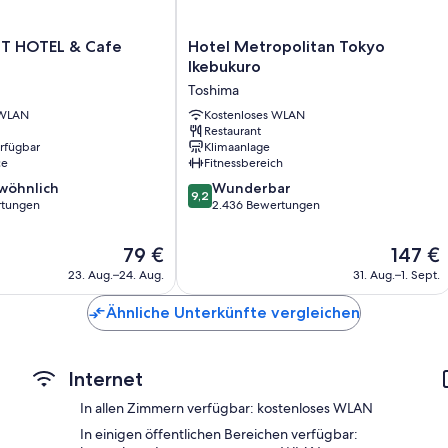
Weitere Komforts in den Zimmern sind zum Beispiel:
Hotel
T HOTEL & Cafe
Hotel Metropolitan Tokyo
Kostenlose Teebeutel/Instantkaffee und Wasserkocher
Metropolitan
Ikebukuro
Badezimmer mit Komfortbadewannen und Toiletten mit elektro
Tokyo
Toshima
Ikebukuro
Flachbildfernseher mit Digitalempfang
 WLAN
Toshima
Kostenloses WLAN
Kühlschränke, Heizung und tägliche Zimmerreinigung
Restaurant
erfügbar
Klimaanlage
ce
Fitnessbereich
9.2
wöhnlich
Wunderbar
9,2
von
rtungen
2.436 Bewertungen
10,
ich,
Wunderbar,
Der
Der
79 €
147 €
2.436
Preis
Preis
23. Aug.–24. Aug.
31. Aug.–1. Sept.
Bewertungen
beträgt
beträgt
79 €
147 €
Ähnliche Unterkünfte vergleichen
Internet
In allen Zimmern verfügbar: kostenloses WLAN
In einigen öffentlichen Bereichen verfügbar: