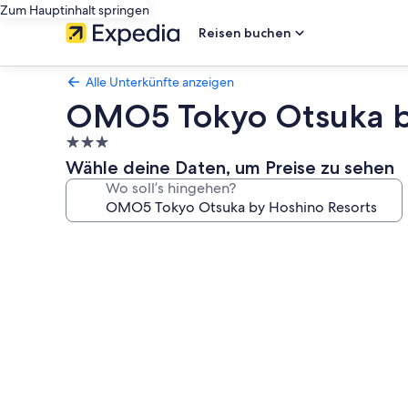
Zum Hauptinhalt springen
Reisen buchen
Alle Unterkünfte anzeigen
OMO5 Tokyo Otsuka b
3.0-
Sterne-
Wähle deine Daten, um Preise zu sehen
Unterkunft
Wo soll’s hingehen?
Fotogalerie
von
OMO5
Tokyo
Otsuka
by
Hoshino