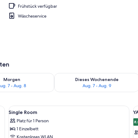
Frühstück verfügbar
ge
Wäscheservice
aten
 - Aug. 7.
 Verfügbarkeit für morgen, Aug. 7 - Aug. 8.
Überprüfe die Verfügbarkeit für dies
Morgen
Dieses Wochenende
ug. 7 - Aug. 8
Aug. 7 - Aug. 9
einem großen Spiegel, einem Waschbecken und einer Sitzbank mit Kissen.
Alle
Hochwertige Bettwaren, Zimmersafe,
Al
2
Single Room
Y
Fotos
F
Platz für 1 Person
für
f
8,
1 Einzelbett
Single
Y
Room
R
Kostenloses WLAN