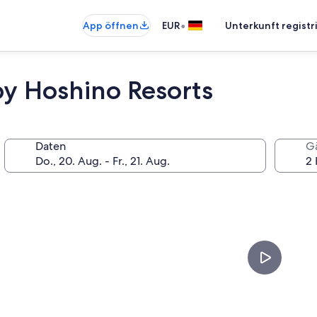
•
App öffnen
EUR
Unterkunft registr
y Hoshino Resorts
Daten
G