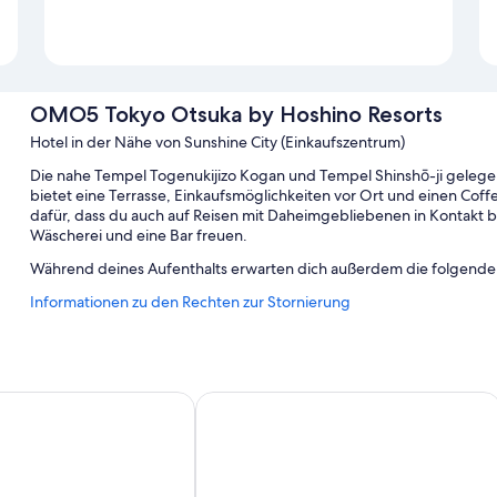
OMO5 Tokyo Otsuka by Hoshino Resorts
Hotel in der Nähe von Sunshine City (Einkaufszentrum)
Die nahe Tempel Togenukijizo Kogan und Tempel Shinshō-ji geleg
bietet eine Terrasse, Einkaufsmöglichkeiten vor Ort und einen Co
dafür, dass du auch auf Reisen mit Daheimgebliebenen in Kontakt 
Wäscherei und eine Bar freuen.
Während deines Aufenthalts erwarten dich außerdem die folgenden
Informationen zu den Rechten zur Stornierung
Ein großes Frühstück (gegen Aufpreis), Express-Check-out und
Ein Safe an der Rezeption, Gepäckaufbewahrung und ein Verk
Mehrsprachiges Personal, eine rund um die Uhr besetzte Rezept
Bewertungen zufolge wissen Gäste insbesondere das hilfsbereit
 HOTEL & Cafe AKIHABARA
Hotel Metropolitan Tokyo Ikebukuro
Zimmerausstattung
Alle 125 Zimmer bestechen durch Annehmlichkeiten wie hochwertig
kostenloses WLAN und eine Klimaanlage.