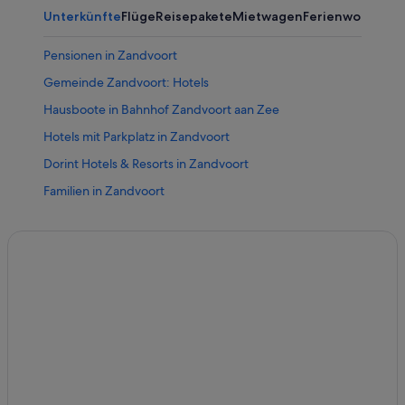
Unterkünfte
Flüge
Reisepakete
Mietwagen
Ferienwohnung
Pensionen in Zandvoort
Gemeinde Zandvoort: Hotels
Hausboote in Bahnhof Zandvoort aan Zee
Hotels mit Parkplatz in Zandvoort
Dorint Hotels & Resorts in Zandvoort
Familien in Zandvoort
Bastion Hotels in Zandvoort
Lgbtqia-Freundliche in Bloemendaal aan Zee
Carlton Hotel Collection in Zandvoort
Fletcher Hotels in Zandvoort
Zandvoort Hotels
Luxus in Zandvoort
Business in Zandvoort