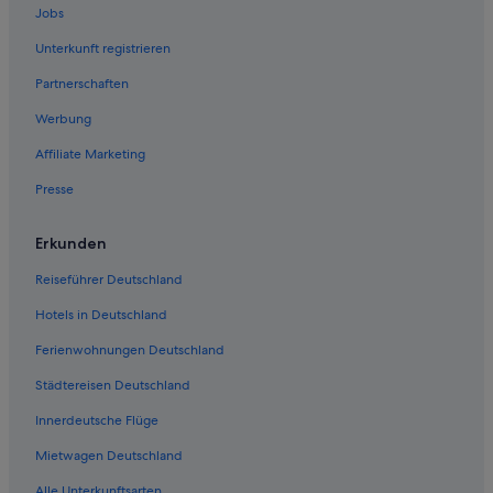
Wohnungen in Zandvoort
Jobs
Best Western Hotels in Zandvoort
Unterkunft registrieren
Private Ferienhäuser in Zandvoort
Partnerschaften
Strand in Zandvoort
Werbung
Meininger Hotels in Zandvoort
Affiliate Marketing
2-Sterne-Hotels in Zandvoort
Presse
Apartmentanlagen in Zandvoort
Baumhäuser in Zandvoort
Erkunden
Hotels mit Aussicht in Zandvoort
Reiseführer Deutschland
Easyhotel in Zandvoort
Hotels in Deutschland
Hotels mit Parkplatz in Bloemendaal aan Zee
Ferienwohnungen Deutschland
Hotels mit Meerblick in Zandvoort
Städtereisen Deutschland
Campingplätze in Zandvoort
Innerdeutsche Flüge
Hausboote in Zandvoort
Mietwagen Deutschland
Nachhaltige in Zandvoort
Alle Unterkunftsarten