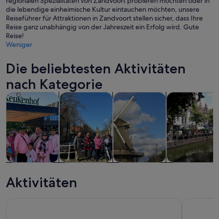
regionalen Spezialitäten von Zandvoort probieren möchten oder in
die lebendige einheimische Kultur eintauchen möchten, unsere
Reiseführer für Attraktionen in Zandvoort stellen sicher, dass Ihre
Reise ganz unabhängig von der Jahreszeit ein Erfolg wird. Gute
Reise!
Weniger
Die beliebtesten Aktivitäten
nach Kategorie
Wird in einem neuen Tab geöffne
Wird in einem n
Wird in e
Touren und Tagesausflüge
Private & individuelle Touren
Geschichte & Kultur
Abenteuer & 
Touren und
Private &
Geschichte &
Abenteuer &
Tagesausflüge
individuelle
Kultur
Outdoor
Aktivitäten
Touren
Amsterdam: Amsterdam & Region Reiseticket für 1-3 Tage
Haarlem: P