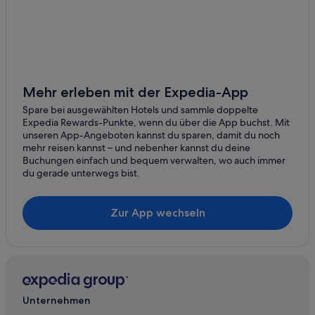
Lgbtqia-Freundliche in Zandvoort
Van der Valk Hotels in Zandvoort
3-Sterne-Hotels in Zandvoort
Hotels nahe Bahnhof Zandvoort aan Zee
Hotels mit Suiten in Zandvoort
Mehr erleben mit der Expedia-App
Motel One Hotels in Zandvoort
Spare bei ausgewählten Hotels und sammle doppelte
Expedia Rewards-Punkte, wenn du über die App buchst. Mit
Hotels mit Sauna in Zandvoort
unseren App-Angeboten kannst du sparen, damit du noch
mehr reisen kannst – und nebenher kannst du deine
Ferienparks in Zandvoort
Buchungen einfach und bequem verwalten, wo auch immer
Abenteuer in Zandvoort
du gerade unterwegs bist.
Golf in Zandvoort
Zur App wechseln
Hotels mit Fitnessbereich in Zandvoort
Hotels mit Wellnessbereich in Zandvoort
Chalets in Zandvoort
Safarizelte in Zandvoort
All-Inclusive- in Zandvoort
Unternehmen