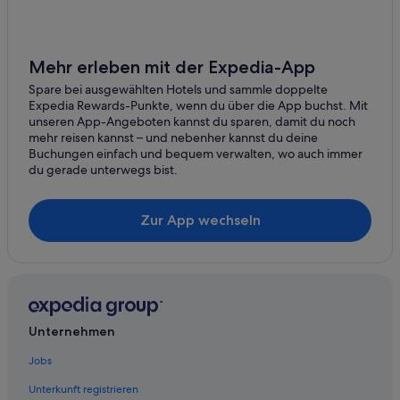
Hotels mit Restaurant in Özdere
Hotels nahe Strand Pamucak
Hotels mit Meerblick in Özdere
Mehr erleben mit der Expedia-App
Campingplätze in Özdere
Spare bei ausgewählten Hotels und sammle doppelte
Expedia Rewards-Punkte, wenn du über die App buchst. Mit
3-Sterne-Hotels in Özdere
unseren App-Angeboten kannst du sparen, damit du noch
mehr reisen kannst – und nebenher kannst du deine
Hotels mit Fitnessbereich in Özdere
Buchungen einfach und bequem verwalten, wo auch immer
Boutique- in Özdere
du gerade unterwegs bist.
3-Sterne-Hotels in Gümüldür
Zur App wechseln
Luxus in Özdere
Hotels mit Kinderbetreuung in Özdere
Hotels mit Wellnessbereich in Özdere
Hotels mit Klimaanlage in Menderes
4-Sterne-Hotels in Menderes
Unternehmen
All-Inclusive- in Özdere
Jobs
All-Inclusive- in Gümüldür
Unterkunft registrieren