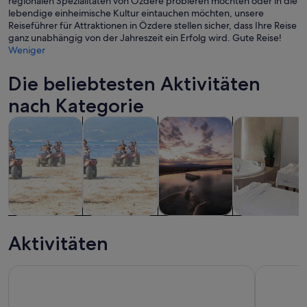
regionalen Spezialitäten von Özdere probieren möchten oder in die
lebendige einheimische Kultur eintauchen möchten, unsere
Reiseführer für Attraktionen in Özdere stellen sicher, dass Ihre Reise
ganz unabhängig von der Jahreszeit ein Erfolg wird. Gute Reise!
Weniger
Die beliebtesten Aktivitäten
nach Kategorie
Wird in einem neuen Tab geöffne
Wird in einem neuen T
Wird 
Wird
Touren und Tagesausflüge
Abenteuer & Outdoor
Schiffs- und Bootstouren
Wellness
Touren und
Abenteuer &
Schiffs- und
Wellness
Tagesausflüge
Outdoor
Bootstouren
Aktivitäten
Ephesus-Einkaufstour
FÜR KREU