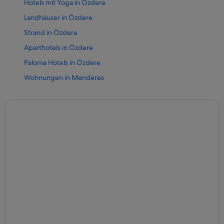
Hotels mit Yoga in Özdere
Landhäuser in Özdere
Strand in Özdere
Aparthotels in Özdere
Paloma Hotels in Özdere
Wohnungen in Menderes
Hotels nahe Antike Stadt Ephesos
All-Inclusive- in Menderes
5-Sterne-Hotels in Özdere
Haustierfreundliche in Gümüldür
Hotels nahe Wasserpark Aqua Fantasy
Hotels nahe Yalı Castle Aquapark
Gümüldür Hotels
Özdere Hotels
Golf in Özdere