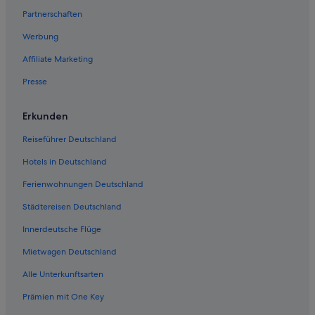
Villen in Özdere
Partnerschaften
4-Sterne-Hotels in Ürkmez
Werbung
Ürkmez Hotels
Affiliate Marketing
5-Sterne-Hotels in Ürkmez
Presse
Historische in Özdere
Hotels mit Whirlpool in Özdere
Erkunden
5-Sterne-Hotels in Menderes
Reiseführer Deutschland
Campingplätze in Menderes
Hotels in Deutschland
Hotels nahe Variusbad
Ferienwohnungen Deutschland
Menderes Hotels
Städtereisen Deutschland
Ferienwohnungen in Özdere
Innerdeutsche Flüge
Ferienwohnungen in Ürkmez
Mietwagen Deutschland
Pensionen in Ürkmez
Alle Unterkunftsarten
Pensionen in Özdere
Prämien mit One Key
4-Sterne-Hotels in Özdere