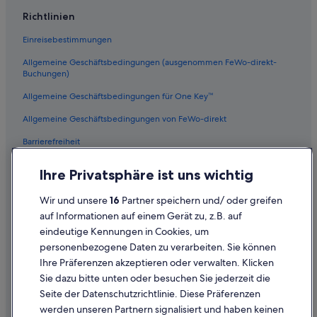
5-Sterne-Hotels in Gümüldür
Richtlinien
B&B in Özdere
Einreisebestimmungen
Villen in Gümüldür
Allgemeine Geschäftsbedingungen (ausgenommen FeWo-direkt-
Hotels nahe Celsus-Bibliothek
Buchungen)
Hotels nahe Ozdere Beach
Allgemeine Geschäftsbedingungen für One Key™
Familien in Özdere
Allgemeine Geschäftsbedingungen von FeWo-direkt
Hotels mit Parkplatz in Özdere
Barrierefreiheit
Aparthotels in Gümüldür
Datenschutz
Ihre Privatsphäre ist uns wichtig
Hotels nahe Hanghäuser von Ephesos
Cookies
Wir und unsere
16
Partner speichern und/ oder greifen
Rechtliche Hinweise/Kontakt
auf Informationen auf einem Gerät zu, z.B. auf
eindeutige Kennungen in Cookies, um
Inhaltsrichtlinien und Melden von Inhalten
personenbezogene Daten zu verarbeiten. Sie können
Ihre Präferenzen akzeptieren oder verwalten. Klicken
Hilfe
Sie dazu bitte unten oder besuchen Sie jederzeit die
Hilfe
Seite der Datenschutzrichtlinie. Diese Präferenzen
werden unseren Partnern signalisiert und haben keinen
Flug stornieren