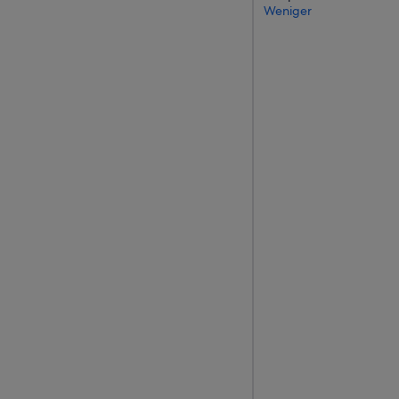
z
Weniger
.
“