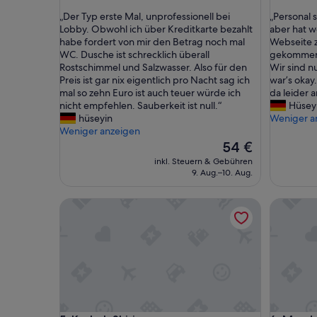
von
von
„
„
„Der Typ erste Mal, unprofessionell bei
„Personal
10,
10,
D
P
Lobby. Obwohl ich über Kreditkarte bezahlt
aber hat w
(87
Gut,
e
e
habe fordert von mir den Betrag noch mal
Webseite zu
Bewertungen)
(94
r
r
WC. Dusche ist schrecklich überall
gekommen z
Bewertu
T
s
Rostschimmel und Salzwasser. Also für den
Wir sind n
y
o
Preis ist gar nix eigentlich pro Nacht sag ich
war’s okay
p
n
mal so zehn Euro ist auch teuer würde ich
da leider 
e
a
nicht empfehlen. Sauberkeit ist null.“
Hüsey
r
l
hüseyin
Weniger a
s
s
Weniger anzeigen
t
e
Der
54 €
e
h
Preis
inkl. Steuern & Gebühren
M
r
beträgt
9. Aug.–10. Aug.
a
f
54 €
l
r
Kasbah Shirin
Mandalin
,
e
u
u
n
n
p
d
r
l
o
i
f
c
e
h
s
u