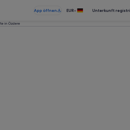
•
App öffnen
EUR
Unterkunft registr
fte in Özdere