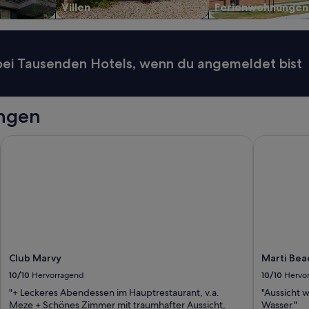
Villen
Ferienwohnungen
t
s
c
h
l
 bei Tausenden Hotels, wenn du angemeldet bist
a
n
d
k
ngen
o
m
Club Marvy
Marti Beac
m
t
.
E
s
g
i
b
t
s
Club Marvy
Marti Bea
o
10/10
Hervorragend
10/10
Hervo
g
"+ Leckeres Abendessen im Hauptrestaurant, v.a.
"Aussicht w
a
Meze + Schönes Zimmer mit traumhafter Aussicht,
Wasser."
r