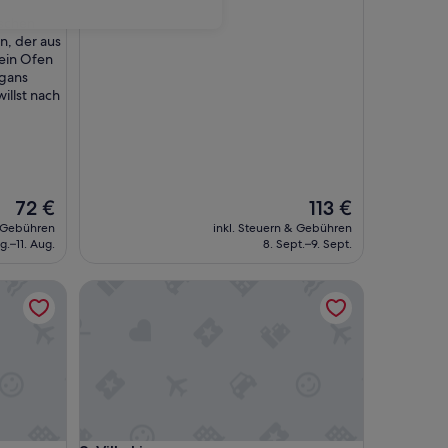
von
ischen
10,
, der aus
Außergewöhnlich,
 ein Ofen
(7
sgans
Bewertungen)
illst nach
Der
Der
72 €
113 €
Preis
Preis
& Gebühren
inkl. Steuern & Gebühren
beträgt
beträgt
g.–11. Aug.
8. Sept.–9. Sept.
72 €
113 €
Villa Limon