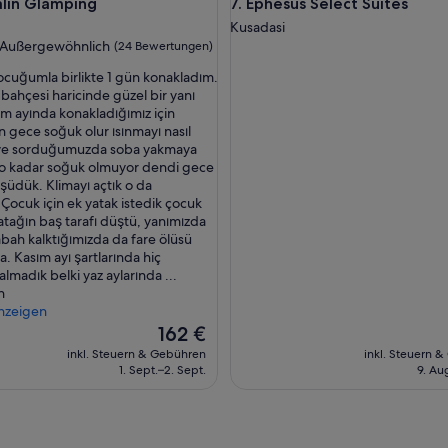
 Glamping
Ephesus Select Suites
lin Glamping
7. Ephesus Select Suites
u
r
Kusadasi
o
Außergewöhnlich
(24 Bewertungen)
p
ocuğumla birlikte 1 gün konakladım.
ä
bahçesi haricinde güzel bir yanı
i
wöhnlich,
ım ayında konakladığımız için
s
gece soğuk olur ısınmayı nasıl
c
ngen)
iye sorduğumuzda soba yakmaya
h
o kadar soğuk olmuyor dendi gece
e
üşüdük. Klimayı açtık o da
n
 Çocuk için ek yatak istedik çocuk
S
atağın baş tarafı düştü, yanımızda
t
abah kalktığımızda da fare ölüsü
a
. Kasım ayı şartlarında hiç
n
madık belki yaz aylarında ...
d
n
a
nzeigen
r
Der
t
162 €
Preis
s
inkl. Steuern & Gebühren
inkl. Steuern 
beträgt
.
1. Sept.–2. Sept.
9. Au
162 €
W
ü
r
d