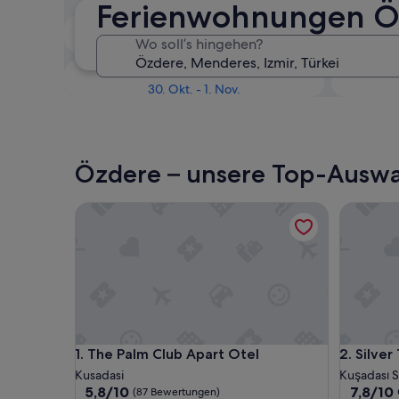
Ferienwohnungen Ö
In zwei Wochen
Wo soll’s hingehen?
21. Aug. - 23. Aug.
In drei Monaten
30. Okt. - 1. Nov.
Özdere – unsere Top-Auswa
The Palm Club Apart Otel
Silver To
The Palm Club Apart Otel
Silver To
1. The Palm Club Apart Otel
2. Silve
Kusadasi
Kuşadası 
5.8
7.8
5,8/10
7,8/10
(87 Bewertungen)