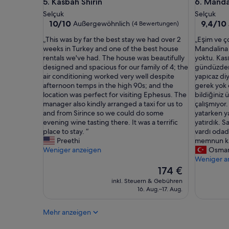
Kasbah Shirin
Mandalin
5. Kasbah Shirin
6. Manda
s
n
i
d
Selçuk
Selçuk
o
z
10.0
9.4
10/10
9,4/10
Außergewöhnlich
(4 Bewertungen)
n
u
von
von
„
„
„This was by far the best stay we had over 2
„Eşim ve ç
e
v
10,
10,
T
E
weeks in Turkey and one of the best house
Mandalina 
l
o
Außergewöhnlich,
Außerge
h
ş
rentals we've had. The house was beautifully
yoktu. Kas
l
r
(4
(24
i
i
designed and spacious for our family of 4; the
gündüzden 
b
k
Bewertungen)
Bewertu
s
m
air conditioning worked very well despite
yapıcaz d
e
o
w
v
afternoon temps in the high 90s; and the
gerek yok 
i
m
a
e
location was perfect for visiting Ephesus. The
bildiğiniz 
L
m
s
ç
manager also kindly arranged a taxi for us to
çalışmıyor.
o
e
b
o
and from Sirince so we could do some
yatarken y
b
n
y
c
evening wine tasting there. It was a terrific
yatırdık. S
b
d
f
u
place to stay. “
vardı odada
y
a
a
ğ
Preethi
memnun kal
.
b
r
u
Weniger anzeigen
Osma
O
e
t
m
Weniger a
b
r
h
l
Der
w
h
174 €
e
a
Preis
o
a
inkl. Steuern & Gebühren
b
b
beträgt
h
t
16. Aug.–17. Aug.
e
i
174 €
l
w
s
r
i
e
Mehr anzeigen
t
l
c
n
s
i
h
i