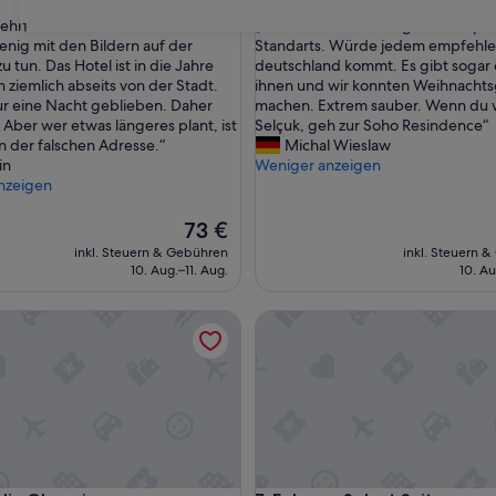
von
„
 sehr freundlich und zuvorkommend
„Tolles Ferienwohnung auf europä
31
10,
T
enig mit den Bildern auf der
Standarts. Würde jedem empfehlen
Außergewöhnlich,
o
 tun. Das Hotel ist in die Jahre
deutschland kommt. Es gibt sogar
(51
l
iemlich abseits von der Stadt.
ihnen und wir konnten Weihnacht
ngen)
Bewertungen)
l
ur eine Nacht geblieben. Daher
machen. Extrem sauber. Wenn du w
e
. Aber wer etwas längeres plant, ist
Selçuk, geh zur Soho Resindence“
s
an der falschen Adresse.“
Michal Wieslaw
F
in
Weniger anzeigen
e
nzeigen
r
i
Der
73 €
e
Preis
inkl. Steuern & Gebühren
inkl. Steuern 
n
beträgt
10. Aug.–11. Aug.
10. Au
w
73 €
o
 Glamping
Ephesus Select Suites
h
n
u
n
g
a
u
f
e