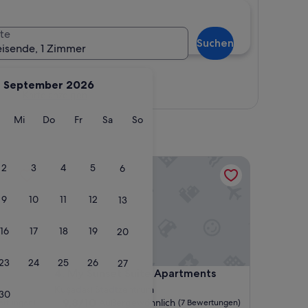
te
Suchen
eisende, 1 Zimmer
September 2026
Karte anzeigen
g
ienstag
Mittwoch
Donnerstag
Freitag
Samstag
Sonntag
Mi
Do
Fr
Sa
So
My Sunset Suite Apartments
2
3
4
5
6
9
10
11
12
13
16
17
18
19
20
23
24
25
26
27
My Sunset Suite Apartments
4. My Sunset Suite Apartments
Kuşadası Stadtzentrum
30
9.8
9,8/10
Außergewöhnlich
ertungen)
(7 Bewertungen)