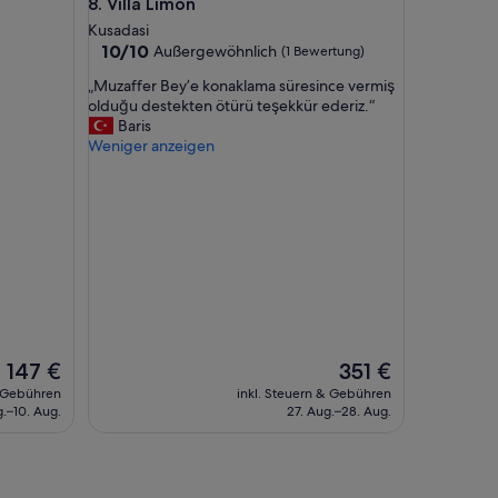
Villa Limon
8. Villa Limon
Kusadasi
10.0
10/10
Außergewöhnlich
(1 Bewertung)
von
„
„Muzaffer Bey’e konaklama süresince vermiş
10,
M
olduğu destekten ötürü teşekkür ederiz.“
Außergewöhnlich,
u
Baris
(1
z
Weniger anzeigen
Bewertung)
a
f
f
e
r
B
e
y
’
e
k
Der
Der
147 €
351 €
o
Preis
Preis
& Gebühren
inkl. Steuern & Gebühren
n
beträgt
beträgt
g.–10. Aug.
27. Aug.–28. Aug.
a
147 €
351 €
k
l
a