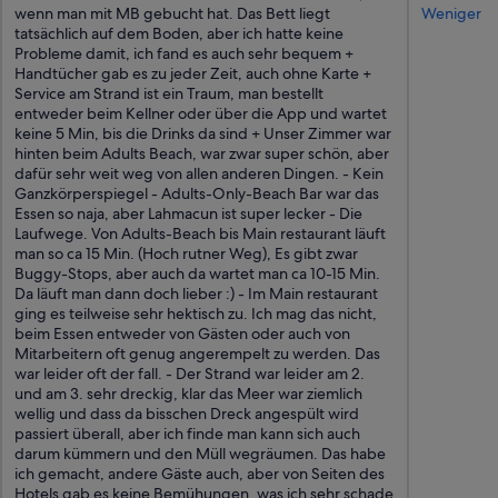
wenn man mit MB gebucht hat. Das Bett liegt
Weniger
e
tatsächlich auf dem Boden, aber ich hatte keine
i
Probleme damit, ich fand es auch sehr bequem +
n
Handtücher gab es zu jeder Zeit, auch ohne Karte +
O
Service am Strand ist ein Traum, man bestellt
f
entweder beim Kellner oder über die App und wartet
e
keine 5 Min, bis die Drinks da sind + Unser Zimmer war
n
hinten beim Adults Beach, war zwar super schön, aber
i
dafür sehr weit weg von allen anderen Dingen. - Kein
h
Ganzkörperspiegel - Adults-Only-Beach Bar war das
n
Essen so naja, aber Lahmacun ist super lecker - Die
e
Laufwege. Von Adults-Beach bis Main restaurant läuft
n
man so ca 15 Min. (Hoch rutner Weg), Es gibt zwar
u
Buggy-Stops, aber auch da wartet man ca 10-15 Min.
n
Da läuft man dann doch lieber :) - Im Main restaurant
d
ging es teilweise sehr hektisch zu. Ich mag das nicht,
w
beim Essen entweder von Gästen oder auch von
i
Mitarbeitern oft genug angerempelt zu werden. Das
r
war leider oft der fall. - Der Strand war leider am 2.
k
und am 3. sehr dreckig, klar das Meer war ziemlich
o
wellig und dass da bisschen Dreck angespült wird
n
passiert überall, aber ich finde man kann sich auch
n
darum kümmern und den Müll wegräumen. Das habe
t
ich gemacht, andere Gäste auch, aber von Seiten des
e
Hotels gab es keine Bemühungen, was ich sehr schade
n