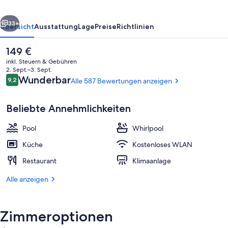
rück
Weiter
33+
Übersicht
Ausstattung
Lage
Preise
Richtlinien
Der
149 €
aktuelle
inkl. Steuern & Gebühren
Preis
2. Sept.–3. Sept.
beträgt
Bewertungen
Wunderbar
9,2
Alle 587 Bewertungen anzeigen
9,2 von 10.
149 €.
Beliebte Annehmlichkeiten
Pool
Whirlpool
Ansicht von oben
Küche
Kostenloses WLAN
Restaurant
Klimaanlage
Alle anzeigen
Zimmeroptionen