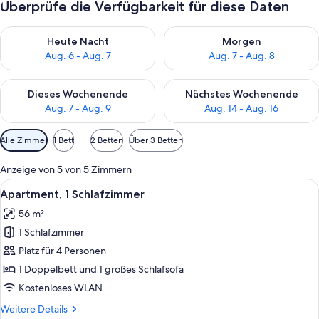
Überprüfe die Verfügbarkeit für diese Daten
Überprüfe die Verfügbarkeit für heute Nacht, Aug. 6 - Aug. 7.
Überprüfe die Verfügbarkeit f
Heute Nacht
Morgen
Aug. 6 - Aug. 7
Aug. 7 - Aug. 8
Überprüfe die Verfügbarkeit für dieses Wochenende, Aug. 7 - 
Überprüfe die Verfügbarkeit f
Dieses Wochenende
Nächstes Wochenende
Aug. 7 - Aug. 9
Aug. 14 - Aug. 16
Verfügbare
Alle Zimmer
1 Bett
2 Betten
Über 3 Betten
Filter
für
Anzeige von 5 von 5 Zimmern
Zimmer
Alle
Ein Hotelzimmer mit einem großen Be
8
Apartment, 1 Schlafzimmer
Fotos
56 m²
für
1 Schlafzimmer
Apartment,
1
Platz für 4 Personen
Schlafzimmer
1 Doppelbett und 1 großes Schlafsofa
anzeigen
Kostenloses WLAN
Weitere
Weitere Details