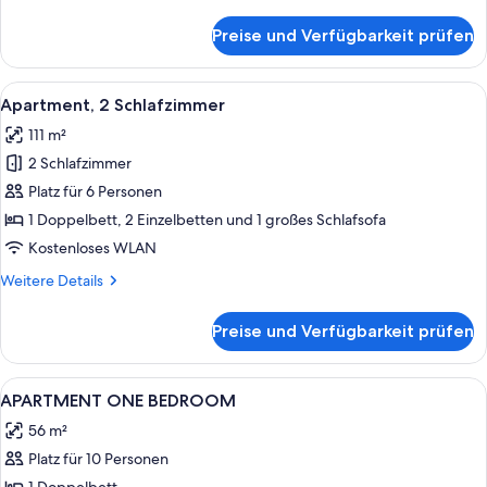
Details
für
Preise und Verfügbarkeit prüfen
Apartment,
1
Schlafzimmer
Alle
Ein Hotelzimmer mit zwei Einzelbette
12
Apartment, 2 Schlafzimmer
Fotos
111 m²
für
2 Schlafzimmer
Apartment,
2 Schlafzimmer
Platz für 6 Personen
anzeigen
1 Doppelbett, 2 Einzelbetten und 1 großes Schlafsofa
Kostenloses WLAN
Weitere
Weitere Details
Details
für
Preise und Verfügbarkeit prüfen
Apartment,
2 Schlafzimmer
Alle
Zimmersafe, laptopgeeigneter Arbeits
1
APARTMENT ONE BEDROOM
Fotos
56 m²
für
Platz für 10 Personen
APARTMENT