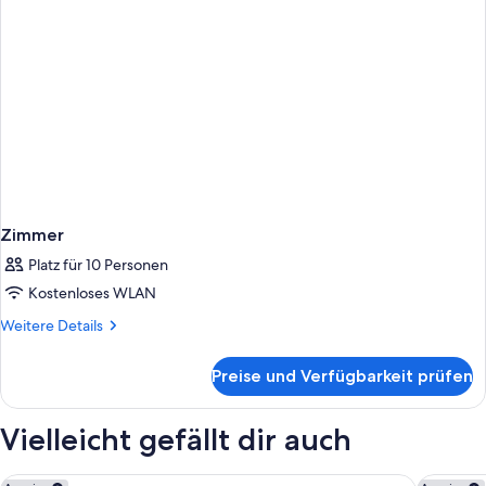
Zimmer
Platz für 10 Personen
Kostenloses WLAN
Weitere
Weitere Details
Details
für
Preise und Verfügbarkeit prüfen
Zimmer
Vielleicht gefällt dir auch
Barceló Tenerife
H10 Big 