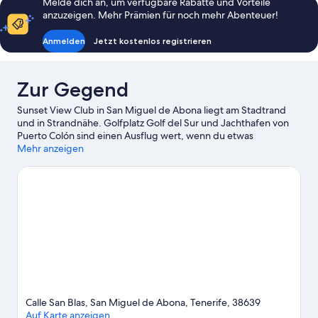
Melde dich an, um verfügbare Rabatte und Vorteile
anzuzeigen. Mehr Prämien für noch mehr Abenteuer!
Anmelden
Jetzt kostenlos registrieren
Zur Gegend
Sunset View Club in San Miguel de Abona liegt am Stadtrand
und in Strandnähe. Golfplatz Golf del Sur und Jachthafen von
Puerto Colón sind einen Ausflug wert, wenn du etwas
Aufregendes erleben möchtest. Wer lieber die Natur der
Mehr anzeigen
Region bewundern möchte, sollte Folgendes besuchen:
Teneriffa Strände und Playa Las Vistas (Strand). Ebenfalls einen
Besuch wert sind diese beiden Highlights: Siam Park und Rebu
Park. Beim Kajakfahren und beim Tauchen kannst du die
umliegende Wasserwelt erkunden oder aber du stürzt dich
beim Mountainbiken und beim Reiten ganz in der Nähe in ein
Abenteuer mit festem Boden unter den Füßen.
Zum
Reiseführer für San Miguel de Abona
Weitere Aparthotels in San Miguel de Abona
anzeigen
Calle San Blas, San Miguel de Abona, Tenerife, 38639
Auf Karte anzeigen