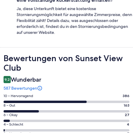
eine vollständige Rückerstattung erhalten?
Ja, diese Unterkunft bietet eine kostenlose
Stornierungsmöglichkeit für ausgewählte Zimmerpreise, denn
Flexibilität zählt! Details dazu, was ausgeschlossen oder
erforderlich ist, findest du in den Stornierungsbedingungen
auf unserer Website.
Bewertungen
Bewertungen von Sunset View
Club
Wunderbar
9,2
587 Bewertungen
386
10 – Hervorragend
386
von
163
8 – Gut
163
insgesamt
von
587
27
6 – Okay
27
insgesamt
Gästebewertungen
von
587
4
4 – Schlecht
4
haben
insgesamt
Gästebewertungen
von