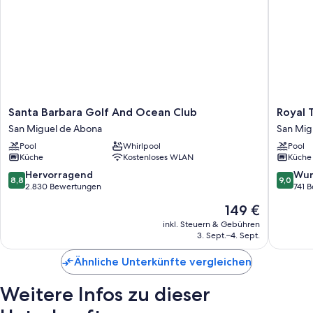
Santa
Royal
Santa Barbara Golf And Ocean Club
Royal 
Barbara
Tenerife
San Miguel de Abona
San Mig
Golf
Country
Pool
Whirlpool
Pool
And
Club
Küche
Kostenloses WLAN
Küche
Ocean
San
Club
Miguel
8.8
9.0
Hervorragend
Wun
8,8
9,0
San
de
von
von
2.830 Bewertungen
741 
Miguel
Abona
10,
10,
Der
149 €
de
Hervorragend,
Wunder
Preis
Abona
2.830
741
inkl. Steuern & Gebühren
beträgt
3. Sept.–4. Sept.
Bewertungen
Bewert
149 €
Ähnliche Unterkünfte vergleichen
Weitere Infos zu dieser