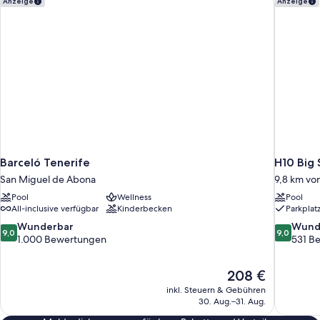
Anzeige
Anzeige
Barceló Tenerife
H10 Big 
San Miguel de Abona
9,8 km vo
Pool
Wellness
Pool
All-inclusive verfügbar
Kinderbecken
Parkplat
9.0
9.0
Wunderbar
Wund
9,0
9,0
von
von
1.000 Bewertungen
531 B
10,
10,
Wunderbar,
Wunderba
Der
208 €
1.000
531
Preis
Bewertungen
Bewertun
inkl. Steuern & Gebühren
beträgt
30. Aug.–31. Aug.
208 €