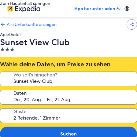
Zum Hauptinhalt springen
App herunterladen
Alle Unterkünfte anzeigen
Aparthotel
Sunset View Club
3.0-
Sterne-
Unterkunft
Wähle deine Daten, um Preise zu sehen
Wo soll’s hingehen?
Daten
Gäste
Suchen