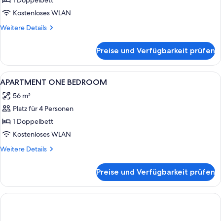
ONE
1 Doppelbett
BEDROOM
Kostenloses WLAN
anzeigen
Weitere
Weitere Details
Details
für
Preise und Verfügbarkeit prüfen
APARTMENT
ONE
BEDROOM
Alle
Zimmersafe, laptopgeeigneter Arbeits
8
APARTMENT ONE BEDROOM
Fotos
56 m²
für
Platz für 4 Personen
APARTMENT
ONE
1 Doppelbett
BEDROOM
Kostenloses WLAN
anzeigen
Weitere
Weitere Details
Details
für
Preise und Verfügbarkeit prüfen
APARTMENT
ONE
BEDROOM