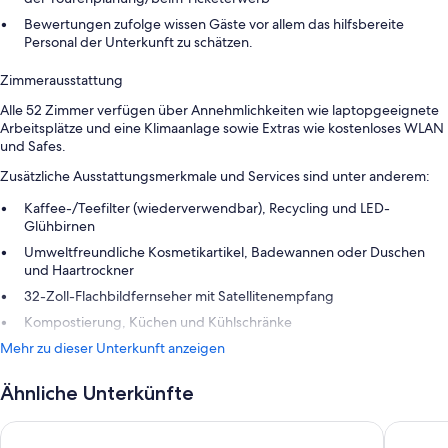
Bewertungen zufolge wissen Gäste vor allem das hilfsbereite
Personal der Unterkunft zu schätzen.
Zimmerausstattung
Alle 52 Zimmer verfügen über Annehmlichkeiten wie laptopgeeignete
Arbeitsplätze und eine Klimaanlage sowie Extras wie kostenloses WLAN
und Safes.
Zusätzliche Ausstattungsmerkmale und Services sind unter anderem:
Kaffee-/Teefilter (wiederverwendbar), Recycling und LED-
Glühbirnen
Umweltfreundliche Kosmetikartikel, Badewannen oder Duschen
und Haartrockner
32-Zoll-Flachbildfernseher mit Satellitenempfang
Kompostierung, Küchen und Kühlschränke
Mehr zu dieser Unterkunft anzeigen
Ähnliche Unterkünfte
Santa Barbara Golf And Ocean Club
Royal Te