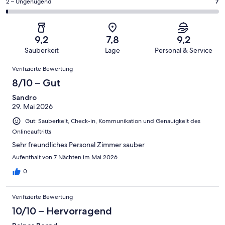
eine
587
7
2 – Ungenügend
7
haben
insgesamt
Bewertung
Gästebewertungen
von
eine
587
von
haben
insgesamt
Bewertung
Gästebewertungen
10
eine
587
von
haben
9,2
7,8
9,2
-
Bewertung
Gästebewertungen
8
eine
Sauberkeit
Lage
Personal & Service
Hervorragend
von
haben
-
Bewertung
Bewertungen
6
eine
Gut
Verifizierte Bewertung
von
-
Bewertung
4
8/10 – Gut
Okay
von
-
2
Sandro
Schlecht
29. Mai 2026
-
Ungenügend
Gut: Sauberkeit, Check-in, Kommunikation und Genauigkeit des
Onlineauftritts
Sehr freundliches Personal Zimmer sauber
Aufenthalt von 7 Nächten im Mai 2026
0
Verifizierte Bewertung
10/10 – Hervorragend