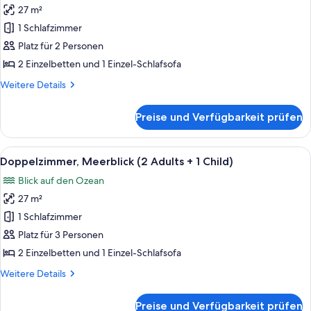
27 m²
Doppelzimmer,
Meerblick
1 Schlafzimmer
(2
Platz für 2 Personen
Adults
2 Einzelbetten und 1 Einzel-Schlafsofa
+
Weitere
Weitere Details
1
Details
Child)
für
Preise und Verfügbarkeit prüfen
Doppelzimmer,
anzeigen
Meerblick
(2
Alle
Ein Hotelzimmer mit einem großen Bett
4
Adults
Doppelzimmer, Meerblick (2 Adults + 1 Child)
Fotos
+
Blick auf den Ozean
1
für
Child)
27 m²
Doppelzimmer,
Meerblick
1 Schlafzimmer
(2
Platz für 3 Personen
Adults
2 Einzelbetten und 1 Einzel-Schlafsofa
+
Weitere
Weitere Details
1
Details
Child)
für
Preise und Verfügbarkeit prüfen
Doppelzimmer,