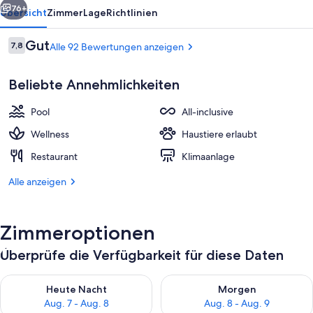
76+
Übersicht
Zimmer
Lage
Richtlinien
Bewertungen
Gut
7,8
Alle 92 Bewertungen anzeigen
7,8 von 10.
Beliebte Annehmlichkeiten
Pool
All-inclusive
Wellness
Haustiere erlaubt
Restaurant
Klimaanlage
4 Restaurants; Frühstück, Mittagesse
Alle anzeigen
Zimmeroptionen
Überprüfe die Verfügbarkeit für diese Daten
Überprüfe die Verfügbarkeit für heute Nacht, Aug. 7 - Aug. 8.
Überprüfe die Verfügbarkeit f
Heute Nacht
Morgen
Aug. 7 - Aug. 8
Aug. 8 - Aug. 9