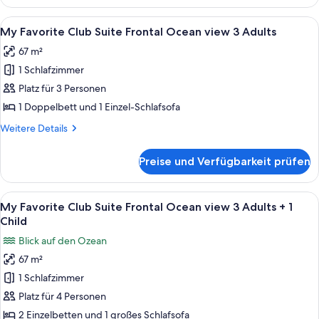
Favorite
+
Club
Alle
Ein Hotelzimmer mit einem Bett, Nachtt
3
5
Suite
My Favorite Club Suite Frontal Ocean view 3 Adults
Fotos
Frontal
Children
67 m²
Ocean
für
anzeigen
View
1 Schlafzimmer
My
2
Favorite
Platz für 3 Personen
Adults
Club
+
1 Doppelbett und 1 Einzel-Schlafsofa
3
Suite
Weitere
Weitere Details
Children
Frontal
Details
Ocean
für
Preise und Verfügbarkeit prüfen
My
view
Favorite
3
Club
Alle
Ein Hotelzimmer mit einem Bett, Nachtt
Adults
5
Suite
My Favorite Club Suite Frontal Ocean view 3 Adults + 1
Fotos
Frontal
anzeigen
Child
Ocean
für
Blick auf den Ozean
view
My
3
67 m²
Favorite
Adults
1 Schlafzimmer
Club
Suite
Platz für 4 Personen
Frontal
2 Einzelbetten und 1 großes Schlafsofa