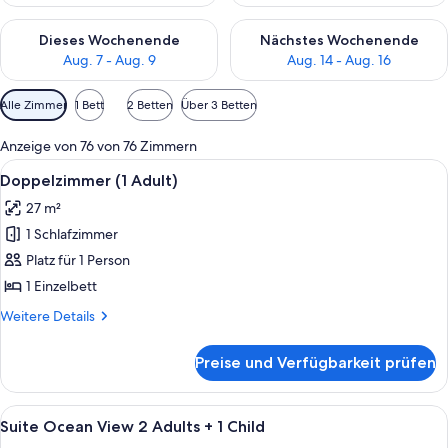
Überprüfe die Verfügbarkeit für dieses Wochenende, Aug. 7 - 
Überprüfe die Verfügbarkeit f
Dieses Wochenende
Nächstes Wochenende
Aug. 7 - Aug. 9
Aug. 14 - Aug. 16
Verfügbare
Alle Zimmer
1 Bett
2 Betten
Über 3 Betten
Filter
für
Anzeige von 76 von 76 Zimmern
Zimmer
Alle
Zimmersafe, Schreibtisch, Verdunke
3
Doppelzimmer (1 Adult)
Fotos
27 m²
für
1 Schlafzimmer
Doppelzimmer
(1
Platz für 1 Person
Adult)
1 Einzelbett
anzeigen
Weitere
Weitere Details
Details
für
Preise und Verfügbarkeit prüfen
Doppelzimmer
(1
Adult)
Alle
Ein modernes Hotelzimmer mit großem
6
Suite Ocean View 2 Adults + 1 Child
Fotos