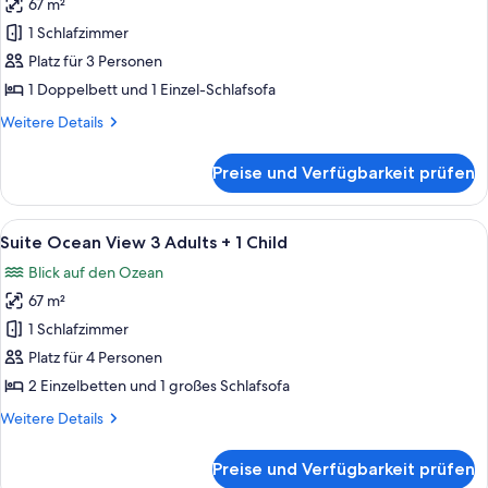
67 m²
+
für
3
1 Schlafzimmer
Suite
Children
Ocean
Platz für 3 Personen
View
1 Doppelbett und 1 Einzel-Schlafsofa
3
Weitere
Weitere Details
Adults
Details
anzeigen
für
Preise und Verfügbarkeit prüfen
Suite
Ocean
View
Alle
Ein modernes Hotelzimmer mit großem
6
3
Suite Ocean View 3 Adults + 1 Child
Fotos
Adults
Blick auf den Ozean
für
67 m²
Suite
Ocean
1 Schlafzimmer
View
Platz für 4 Personen
3
2 Einzelbetten und 1 großes Schlafsofa
Adults
Weitere
Weitere Details
+
Details
1
für
Preise und Verfügbarkeit prüfen
Suite
Child