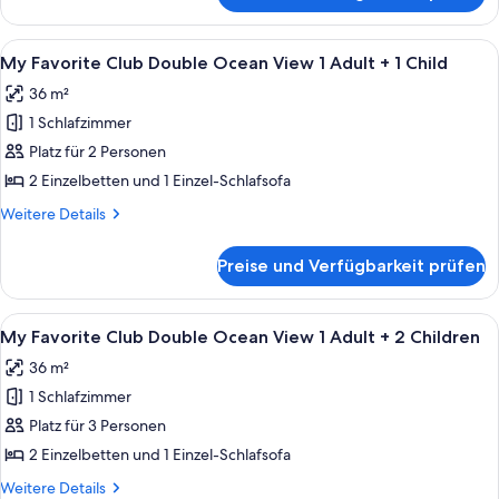
anzeigen
Meerblick
(2
Alle
Ein Hotelzimmer mit Bett, Schreibtisch,
3
Adults
My Favorite Club Double Ocean View 1 Adult + 1 Child
Fotos
+
36 m²
1
für
Child)
1 Schlafzimmer
My
Favorite
Platz für 2 Personen
Club
2 Einzelbetten und 1 Einzel-Schlafsofa
Double
Weitere
Weitere Details
Ocean
Details
View
für
Preise und Verfügbarkeit prüfen
My
1
Favorite
Adult
Club
Alle
Ein Hotelzimmer mit Bett, Schreibtisch,
+
3
Double
My Favorite Club Double Ocean View 1 Adult + 2 Children
Fotos
Ocean
1
36 m²
View
für
Child
1
1 Schlafzimmer
My
anzeigen
Adult
Favorite
Platz für 3 Personen
+
Club
1
2 Einzelbetten und 1 Einzel-Schlafsofa
Child
Double
Weitere
Weitere Details