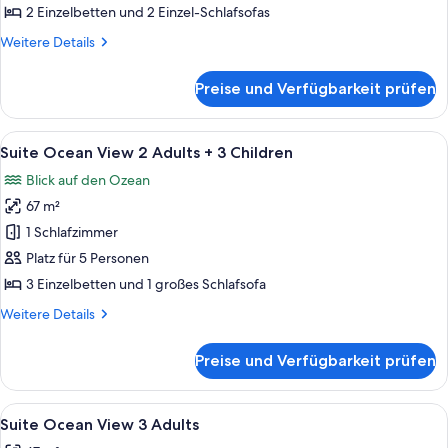
2
2 Einzelbetten und 2 Einzel-Schlafsofas
Adults
Weitere
Weitere Details
+
Details
2
für
Preise und Verfügbarkeit prüfen
Suite
Children
Ocean
anzeigen
View
Alle
Ein modernes Hotelzimmer mit großem
6
2
Suite Ocean View 2 Adults + 3 Children
Fotos
Adults
Blick auf den Ozean
+
für
2
67 m²
Suite
Children
Ocean
1 Schlafzimmer
View
Platz für 5 Personen
2
3 Einzelbetten und 1 großes Schlafsofa
Adults
Weitere
Weitere Details
+
Details
3
für
Preise und Verfügbarkeit prüfen
Suite
Children
Ocean
anzeigen
View
Alle
Ein modernes Hotelzimmer mit großem
6
2
Suite Ocean View 3 Adults
Fotos
Adults