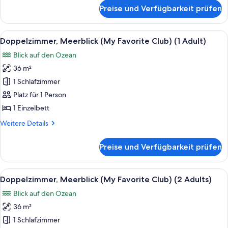
+
für
Preise und Verfügbarkeit prüfen
Suite
1
Frontal
Child
Ocean
Alle
Ein Hotelzimmer mit Bett, Schreibtisch,
anzeigen
3
View
Doppelzimmer, Meerblick (My Favorite Club) (1 Adult)
Fotos
3
Blick auf den Ozean
Adults
für
+
36 m²
Doppelzimmer,
1
Meerblick
1 Schlafzimmer
Child
(My
Platz für 1 Person
Favorite
1 Einzelbett
Club)
Weitere
Weitere Details
(1
Details
Adult)
für
Preise und Verfügbarkeit prüfen
Doppelzimmer,
anzeigen
Meerblick
(My
Alle
Ein Hotelzimmer mit Bett, Schreibtisch,
3
Favorite
Doppelzimmer, Meerblick (My Favorite Club) (2 Adults)
Fotos
Club)
Blick auf den Ozean
(1
für
Adult)
36 m²
Doppelzimmer,
Meerblick
1 Schlafzimmer