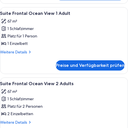
Ocean
anzeigen
View
Alle
Ein modernes Hotelzimmer mit großem
6
3
Suite Frontal Ocean View 1 Adult
Fotos
Adults
67 m²
+
für
1
1 Schlafzimmer
Suite
Child
Frontal
Platz für 1 Person
Ocean
1 Einzelbett
View
Weitere
Weitere Details
1
Details
Adult
für
Preise und Verfügbarkeit prüfen
Suite
anzeigen
Frontal
Ocean
Alle
Ein modernes Hotelzimmer mit großem
6
View
Suite Frontal Ocean View 2 Adults
Fotos
1
67 m²
Adult
für
1 Schlafzimmer
Suite
Frontal
Platz für 2 Personen
Ocean
2 Einzelbetten
View
Weitere
Weitere Details
2
Details