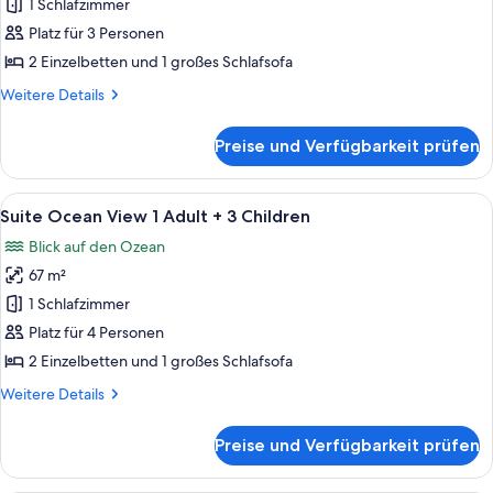
Ocean
1 Schlafzimmer
View
Platz für 3 Personen
1
2 Einzelbetten und 1 großes Schlafsofa
Adult
Weitere
Weitere Details
+
Details
2
für
Preise und Verfügbarkeit prüfen
Suite
Children
Ocean
anzeigen
View
Alle
Ein modernes Hotelzimmer mit großem
6
1
Suite Ocean View 1 Adult + 3 Children
Fotos
Adult
Blick auf den Ozean
+
für
2
67 m²
Suite
Children
Ocean
1 Schlafzimmer
View
Platz für 4 Personen
1
2 Einzelbetten und 1 großes Schlafsofa
Adult
Weitere
Weitere Details
+
Details
3
für
Preise und Verfügbarkeit prüfen
Suite
Children
Ocean
anzeigen
View