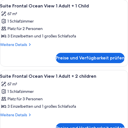
Alle
Ein modernes Hotelzimmer mit großem
6
1
Suite Frontal Ocean View 1 Adult + 1 Child
Fotos
Adult
67 m²
+
für
3
1 Schlafzimmer
Suite
Children
Frontal
Platz für 2 Personen
Ocean
3 Einzelbetten und 1 großes Schlafsofa
View
Weitere
Weitere Details
1
Details
Adult
für
Preise und Verfügbarkeit prüfen
Suite
+
Frontal
1
Ocean
Alle
Ein modernes Hotelzimmer mit großem
Child
6
View
Suite Frontal Ocean View 1 Adult + 2 children
Fotos
1
anzeigen
67 m²
Adult
für
+
1 Schlafzimmer
Suite
1
Frontal
Platz für 3 Personen
Child
Ocean
3 Einzelbetten und 1 großes Schlafsofa
View
Weitere
Weitere Details
1
Details
Adult
für