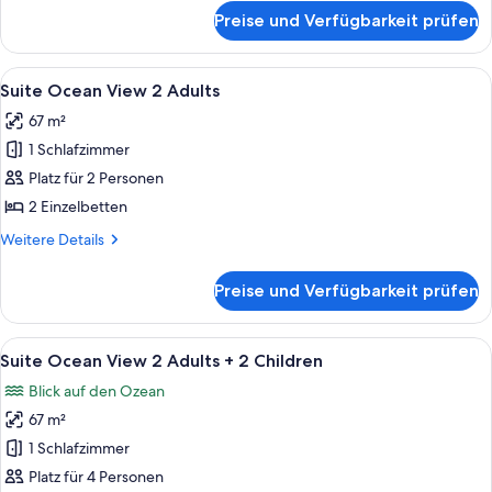
anzeigen
für
Preise und Verfügbarkeit prüfen
Suite
Ocean
View
Alle
Ein modernes Hotelzimmer mit großem
6
1
Suite Ocean View 2 Adults
Fotos
Adult
67 m²
für
1 Schlafzimmer
Suite
Ocean
Platz für 2 Personen
View
2 Einzelbetten
2
Weitere
Weitere Details
Adults
Details
anzeigen
für
Preise und Verfügbarkeit prüfen
Suite
Ocean
View
Alle
Ein modernes Hotelzimmer mit großem
6
2
Suite Ocean View 2 Adults + 2 Children
Fotos
Adults
Blick auf den Ozean
für
67 m²
Suite
Ocean
1 Schlafzimmer
View
Platz für 4 Personen