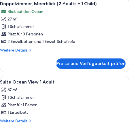
Alle
4
Adults)
Doppelzimmer, Meerblick (2 Adults + 1 Child)
Fotos
Blick auf den Ozean
für
27 m²
Doppelzimmer,
Meerblick
1 Schlafzimmer
(2
Platz für 3 Personen
Adults
2 Einzelbetten und 1 Einzel-Schlafsofa
+
Weitere
Weitere Details
1
Details
Child)
für
Preise und Verfügbarkeit prüfen
Doppelzimmer,
anzeigen
Meerblick
(2
Alle
Ein modernes Hotelzimmer mit großem
6
Adults
Suite Ocean View 1 Adult
Fotos
+
67 m²
1
für
Child)
1 Schlafzimmer
Suite
Ocean
Platz für 1 Person
View
1 Einzelbett
1
Weitere
Weitere Details
Adult
Details