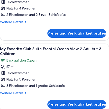
1 Schlafzimmer
Club
+
1
Suite
Platz für 4 Personen
Child
Frontal
2 Einzelbetten und 2 Einzel-Schlafsofas
Ocean
Weitere
Weitere Details
View
Details
2
für
Preise und Verfügbarkeit prüfen
My
Adults
Favorite
+
Club
Alle
Ein Hotelzimmer mit einem Bett, Nachtt
2
5
Suite
My Favorite Club Suite Frontal Ocean View 2 Adults + 3
Fotos
Frontal
Children
Children
Ocean
für
anzeigen
Blick auf den Ozean
View
My
2
67 m²
Favorite
Adults
1 Schlafzimmer
Club
+
2
Suite
Platz für 5 Personen
Children
Frontal
3 Einzelbetten und 1 großes Schlafsofa
Ocean
Weitere
Weitere Details
View
Details
2
für
Preise und Verfügbarkeit prüfen
My
Adults