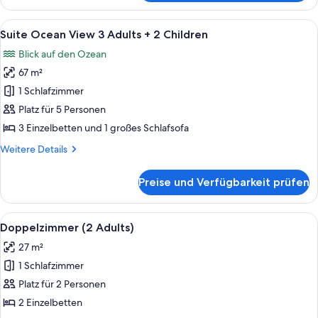
Frontal
2
Ocean
Alle
Ein modernes Hotelzimmer mit großem
Children
6
View
Suite Ocean View 3 Adults + 2 Children
Fotos
3
anzeigen
Blick auf den Ozean
Adults
für
+
67 m²
Suite
2
Ocean
1 Schlafzimmer
Children
View
Platz für 5 Personen
3
3 Einzelbetten und 1 großes Schlafsofa
Adults
Weitere
Weitere Details
+
Details
2
für
Preise und Verfügbarkeit prüfen
Suite
Children
Ocean
anzeigen
View
Alle
Zimmersafe, Schreibtisch, Verdunke
3
3
Doppelzimmer (2 Adults)
Fotos
Adults
27 m²
+
für
2
1 Schlafzimmer
Doppelzimmer
Children
(2
Platz für 2 Personen
Adults)
2 Einzelbetten
anzeigen