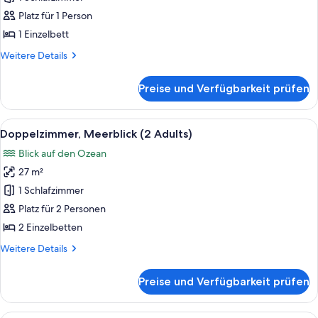
(1
Platz für 1 Person
Adult)
1 Einzelbett
anzeigen
Weitere
Weitere Details
Details
für
Preise und Verfügbarkeit prüfen
Doppelzimmer,
Meerblick
(1
Alle
Ein Hotelzimmer mit einem großen Bett
4
Adult)
Doppelzimmer, Meerblick (2 Adults)
Fotos
Blick auf den Ozean
für
27 m²
Doppelzimmer,
Meerblick
1 Schlafzimmer
(2
Platz für 2 Personen
Adults)
2 Einzelbetten
anzeigen
Weitere
Weitere Details
Details
für
Preise und Verfügbarkeit prüfen
Doppelzimmer,
Meerblick
(2
Ein Hotelzimmer mit einem großen Bett