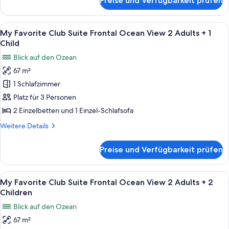
Preise und Verfügbarkeit prüfen
My
View
Favorite
2
Club
Alle
Ein Hotelzimmer mit einem Bett, Nachtt
Adults
5
Suite
My Favorite Club Suite Frontal Ocean View 2 Adults + 1
Fotos
Frontal
anzeigen
Child
Ocean
für
Blick auf den Ozean
View
My
2
67 m²
Favorite
Adults
1 Schlafzimmer
Club
Suite
Platz für 3 Personen
Frontal
2 Einzelbetten und 1 Einzel-Schlafsofa
Ocean
Weitere
Weitere Details
View
Details
2
für
Preise und Verfügbarkeit prüfen
My
Adults
Favorite
+
Club
Alle
Ein Hotelzimmer mit einem Bett, Nachtt
1
5
Suite
My Favorite Club Suite Frontal Ocean View 2 Adults + 2
Fotos
Frontal
Child
Children
Ocean
für
anzeigen
Blick auf den Ozean
View
My
2
67 m²
Favorite
Adults