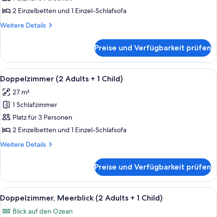
Adults
2 Einzelbetten und 1 Einzel-Schlafsofa
+
Weitere
Weitere Details
1
Details
Child)
für
Preise und Verfügbarkeit prüfen
Doppelzimmer
anzeigen
(2
Adults
Alle
Zimmersafe, Schreibtisch, Verdunke
3
+
Doppelzimmer (2 Adults + 1 Child)
Fotos
1
27 m²
Child)
für
1 Schlafzimmer
Doppelzimmer
(2
Platz für 3 Personen
Adults
2 Einzelbetten und 1 Einzel-Schlafsofa
+
Weitere
Weitere Details
1
Details
Child)
für
Preise und Verfügbarkeit prüfen
Doppelzimmer
anzeigen
(2
Adults
Alle
Ein Hotelzimmer mit einem großen Bett
4
+
Doppelzimmer, Meerblick (2 Adults + 1 Child)
Fotos
1
Blick auf den Ozean
Child)
für