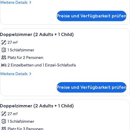
Weitere
Weitere Details
Details
für
Preise und Verfügbarkeit prüfen
Zimmer
(1
Adult)
Alle
Zimmersafe, Schreibtisch, Verdunke
3
Doppelzimmer (2 Adults + 1 Child)
Fotos
27 m²
für
1 Schlafzimmer
Doppelzimmer
(2
Platz für 2 Personen
Adults
2 Einzelbetten und 1 Einzel-Schlafsofa
+
Weitere
Weitere Details
1
Details
Child)
für
Preise und Verfügbarkeit prüfen
Doppelzimmer
anzeigen
(2
Adults
Alle
Zimmersafe, Schreibtisch, Verdunke
3
+
Doppelzimmer (2 Adults + 1 Child)
Fotos
1
27 m²
Child)
für
1 Schlafzimmer
Doppelzimmer
(2
Platz für 3 Personen