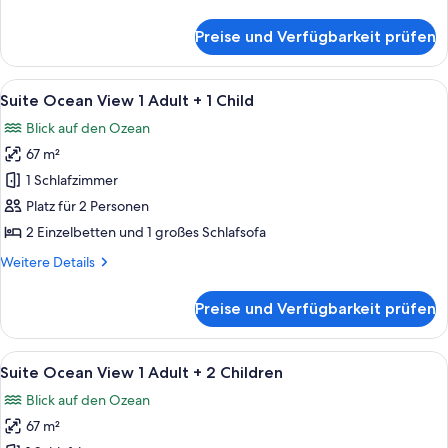
Ocean
Details
View
für
Preise und Verfügbarkeit prüfen
My
1
Favorite
Adult
Club
Alle
Ein modernes Hotelzimmer mit großem
+
6
Double
Suite Ocean View 1 Adult + 1 Child
Fotos
Ocean
2
Blick auf den Ozean
View
für
Children
1
67 m²
Suite
anzeigen
Adult
Ocean
1 Schlafzimmer
+
View
2
Platz für 2 Personen
Children
1
2 Einzelbetten und 1 großes Schlafsofa
Adult
Weitere
Weitere Details
+
Details
1
für
Preise und Verfügbarkeit prüfen
Suite
Child
Ocean
anzeigen
View
Alle
Ein modernes Hotelzimmer mit großem
6
1
Suite Ocean View 1 Adult + 2 Children
Fotos
Adult
Blick auf den Ozean
+
für
1
67 m²
Suite
Child