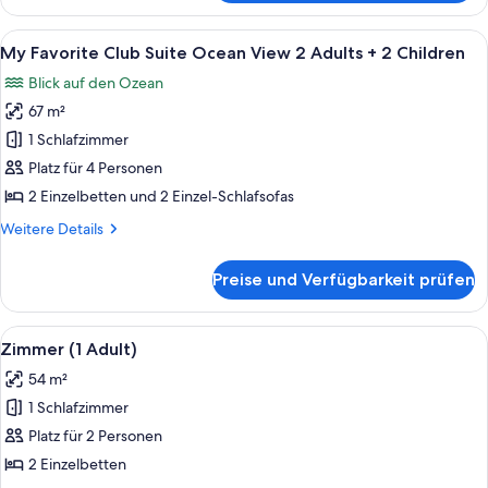
Favorite
+
Club
Alle
Ein Hotelzimmer mit einem Bett, Nachtt
1
5
Suite
My Favorite Club Suite Ocean View 2 Adults + 2 Children
Fotos
Child
Ocean
Blick auf den Ozean
View
für
anzeigen
2
67 m²
My
Adults
Favorite
1 Schlafzimmer
+
Club
1
Platz für 4 Personen
Child
Suite
2 Einzelbetten und 2 Einzel-Schlafsofas
Ocean
Weitere
Weitere Details
View
Details
2
für
Preise und Verfügbarkeit prüfen
My
Adults
Favorite
+
Club
Alle
Ein ordentlich bezogenes Bett mit we
2
4
Suite
Zimmer (1 Adult)
Fotos
Children
Ocean
54 m²
View
für
anzeigen
2
1 Schlafzimmer
Zimmer
Adults
(1
Platz für 2 Personen
+
Adult)
2
2 Einzelbetten
Children
anzeigen