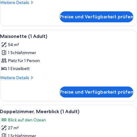
Weitere
Weitere Details
Details
für
Preise und Verfügbarkeit prüfen
Doppelzimmer
(2
Adults)
Alle
Ein ordentlich bezogenes Bett mit we
4
Maisonette (1 Adult)
Fotos
54 m²
für
1 Schlafzimmer
Maisonette
(1
Platz für 1 Person
Adult)
1 Einzelbett
anzeigen
Weitere
Weitere Details
Details
für
Preise und Verfügbarkeit prüfen
Maisonette
(1
Adult)
Alle
Ein Hotelzimmer mit einem großen Bett
4
Doppelzimmer, Meerblick (1 Adult)
Fotos
Blick auf den Ozean
für
27 m²
Doppelzimmer,
Meerblick
1 Schlafzimmer