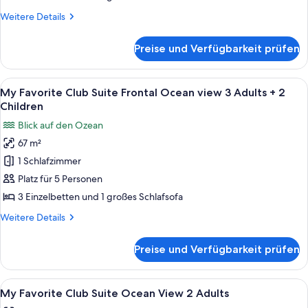
Ocean
Weitere
Weitere Details
view
Details
3
für
Preise und Verfügbarkeit prüfen
My
Adults
Favorite
+
Club
Alle
Ein Hotelzimmer mit einem Bett, Nachtt
1
5
Suite
My Favorite Club Suite Frontal Ocean view 3 Adults + 2
Fotos
Frontal
Child
Children
Ocean
für
anzeigen
Blick auf den Ozean
view
My
3
67 m²
Favorite
Adults
1 Schlafzimmer
Club
+
1
Suite
Platz für 5 Personen
Child
Frontal
3 Einzelbetten und 1 großes Schlafsofa
Ocean
Weitere
Weitere Details
view
Details
3
für
Preise und Verfügbarkeit prüfen
My
Adults
Favorite
+
Club
Alle
Ein Hotelzimmer mit einem Bett, Nachtt
2
5
Suite
My Favorite Club Suite Ocean View 2 Adults
Fotos
Frontal
Children