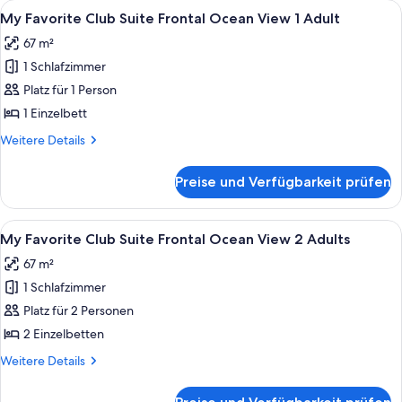
Alle
Ein Hotelzimmer mit einem Bett, Nachtt
anzeigen
5
Favorite
My Favorite Club Suite Frontal Ocean View 1 Adult
Fotos
Club)
67 m²
(2
für
Adults
1 Schlafzimmer
My
+
Favorite
Platz für 1 Person
1
Club
Child)
1 Einzelbett
Suite
Weitere
Weitere Details
Frontal
Details
Ocean
für
Preise und Verfügbarkeit prüfen
My
View
Favorite
1
Club
Alle
Ein Hotelzimmer mit einem Bett, Nachtt
Adult
5
Suite
My Favorite Club Suite Frontal Ocean View 2 Adults
Fotos
Frontal
anzeigen
67 m²
Ocean
für
View
1 Schlafzimmer
My
1
Favorite
Platz für 2 Personen
Adult
Club
2 Einzelbetten
Suite
Weitere
Weitere Details
Frontal
Details
Ocean
für