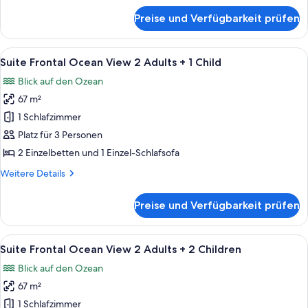
Adults
für
Preise und Verfügbarkeit prüfen
Suite
anzeigen
Frontal
Ocean
Alle
Ein modernes Hotelzimmer mit großem
6
View
Suite Frontal Ocean View 2 Adults + 1 Child
Fotos
2
Blick auf den Ozean
Adults
für
67 m²
Suite
Frontal
1 Schlafzimmer
Ocean
Platz für 3 Personen
View
2 Einzelbetten und 1 Einzel-Schlafsofa
2
Weitere
Weitere Details
Adults
Details
+
für
Preise und Verfügbarkeit prüfen
Suite
1
Frontal
Child
Ocean
Alle
Ein modernes Hotelzimmer mit großem
anzeigen
6
View
Suite Frontal Ocean View 2 Adults + 2 Children
Fotos
2
Blick auf den Ozean
Adults
für
+
67 m²
Suite
1
Frontal
1 Schlafzimmer