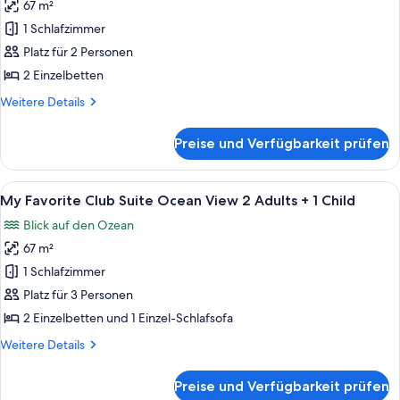
67 m²
Ocean
für
anzeigen
view
1 Schlafzimmer
My
3
Favorite
Platz für 2 Personen
Adults
Club
+
2 Einzelbetten
2
Suite
Weitere
Weitere Details
Children
Ocean
Details
View
für
Preise und Verfügbarkeit prüfen
My
2
Favorite
Adults
Club
Alle
Ein Hotelzimmer mit einem Bett, Nachtt
anzeigen
5
Suite
My Favorite Club Suite Ocean View 2 Adults + 1 Child
Fotos
Ocean
Blick auf den Ozean
View
für
2
67 m²
My
Adults
Favorite
1 Schlafzimmer
Club
Platz für 3 Personen
Suite
2 Einzelbetten und 1 Einzel-Schlafsofa
Ocean
Weitere
Weitere Details
View
Details
2
für
Preise und Verfügbarkeit prüfen
My
Adults