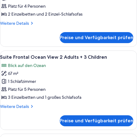
Child
Ocean
Platz für 4 Personen
View
2 Einzelbetten und 2 Einzel-Schlafsofas
2
Weitere
Weitere Details
Adults
Details
+
für
Preise und Verfügbarkeit prüfen
Suite
2
Frontal
Children
Ocean
Alle
Ein modernes Hotelzimmer mit großem
anzeigen
6
View
Suite Frontal Ocean View 2 Adults + 3 Children
Fotos
2
Blick auf den Ozean
Adults
für
+
67 m²
Suite
2
Frontal
1 Schlafzimmer
Children
Ocean
Platz für 5 Personen
View
3 Einzelbetten und 1 großes Schlafsofa
2
Weitere
Weitere Details
Adults
Details
+
für
Preise und Verfügbarkeit prüfen
Suite
3
Frontal
Children
Ocean
Alle
Ein modernes Hotelzimmer mit großem