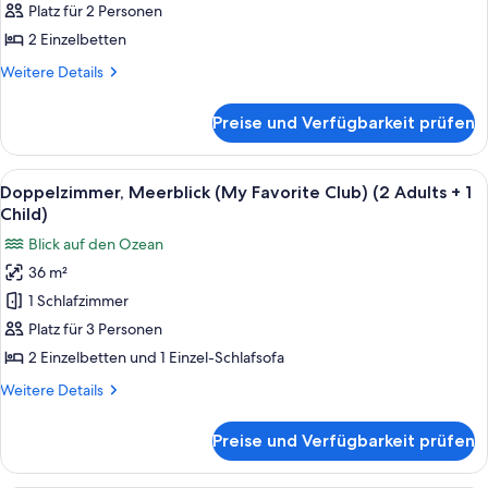
(My
Platz für 2 Personen
Favorite
2 Einzelbetten
Club)
Weitere
Weitere Details
(2
Details
Adults)
für
Preise und Verfügbarkeit prüfen
Doppelzimmer,
anzeigen
Meerblick
(My
Alle
Ein Hotelzimmer mit Bett, Schreibtisch,
3
Favorite
Doppelzimmer, Meerblick (My Favorite Club) (2 Adults + 1
Fotos
Club)
Child)
(2
für
Blick auf den Ozean
Adults)
Doppelzimmer,
36 m²
Meerblick
1 Schlafzimmer
(My
Favorite
Platz für 3 Personen
Club)
2 Einzelbetten und 1 Einzel-Schlafsofa
(2
Weitere
Weitere Details
Adults
Details
+
für
Preise und Verfügbarkeit prüfen
Doppelzimmer,
1
Meerblick
Child)
(My