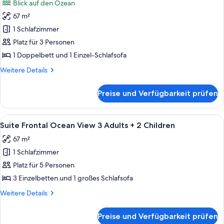
Blick auf den Ozean
für
67 m²
Suite
Ocean
1 Schlafzimmer
View
Platz für 3 Personen
2
1 Doppelbett und 1 Einzel-Schlafsofa
Adults
Weitere
Weitere Details
+
Details
1
für
Preise und Verfügbarkeit prüfen
Suite
Child
Ocean
anzeigen
View
Alle
Ein modernes Hotelzimmer mit großem
6
2
Suite Frontal Ocean View 3 Adults + 2 Children
Fotos
Adults
67 m²
+
für
1
1 Schlafzimmer
Suite
Child
Frontal
Platz für 5 Personen
Ocean
3 Einzelbetten und 1 großes Schlafsofa
View
Weitere
Weitere Details
3
Details
Adults
für
Preise und Verfügbarkeit prüfen
Suite
+