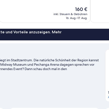
10,
10,
Hervorragend,
Hervorrage
Der
160 €
1.007
1.002
Preis
Bewertungen
Bewertung
inkl. Steuern & Gebühren
beträgt
16. Aug.–17. Aug.
160 €
te und Vorteile anzuzeigen. Mehr
o liegt im Stadtzentrum. Die natürliche Schönheit der Region kannst
S.S. Midway Museum und Pechanga Arena dagegen sprechen vor
spannendes Event? Dann schau doch mal in den
O Park und Snapdragon Stadium.
Zum Reiseführer für San Diego