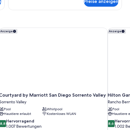
n
Preise anzeigen
Basic-
Zimmer
Courtyard by Marriott San Diego Sorrento Valley
Hilton Gar
Anzeige
Anzeige
Courtyard by Marriott San Diego Sorrento Valley
Hilton Ga
Sorrento Valley
Rancho Ber
Pool
Whirlpool
Pool
Haustiere erlaubt
Kostenloses WLAN
Haustiere e
8.8
8.6
Hervorragend
Hervor
8,8
8,6
von
von
1.007 Bewertungen
1.002 B