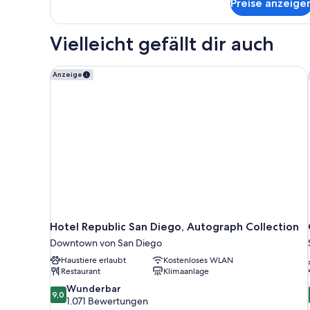
Preise anzeige
Studio,
1
Queen-
Vielleicht gefällt dir auch
Bett
(with
patio)
Hotel Republic San Diego, Autograph Collection
Anzeige
Hotel Republic San Diego, Autograph Collection
Downtown von San Diego
Haustiere erlaubt
Kostenloses WLAN
Restaurant
Klimaanlage
9.0
Wunderbar
9,0
von
1.071 Bewertungen