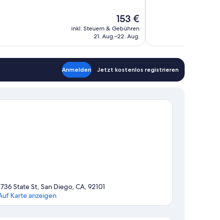
10,
nd,
Wunderbar,
Der
153 €
1.006
Preis
en
Bewertungen
inkl. Steuern & Gebühren
beträgt
21. Aug.–22. Aug.
153 €
Anmelden
Jetzt kostenlos registrieren
1736 State St, San Diego, CA, 92101
Auf Karte anzeigen
Karte