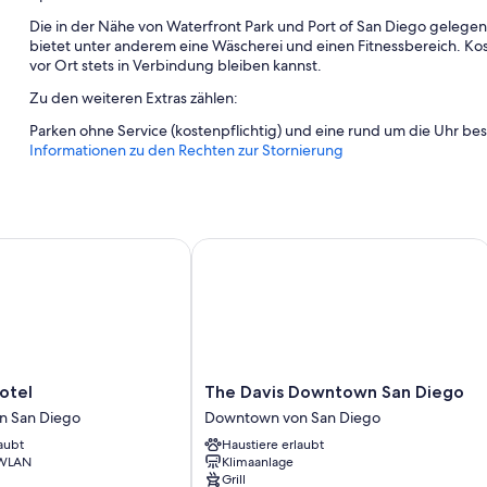
Die in der Nähe von Waterfront Park und Port of San Diego gelegene U
bietet unter anderem eine Wäscherei und einen Fitnessbereich. Ko
vor Ort stets in Verbindung bleiben kannst.
Zu den weiteren Extras zählen:
Parken ohne Service (kostenpflichtig) und eine rund um die Uhr be
Informationen zu den Rechten zur Stornierung
Zimmerausstattung
Alle Zimmer bei Little Italy Inn - Limited Service Apart Hotel verf
Ausstattungsmerkmale wie kostenloses WLAN und kostenloses Mine
el
The Davis Downtown San Diego
Weitere Annehmlichkeiten sind zum Beispiel:
Badezimmer mit Duschwannen und Haartrocknern
43-Zoll-Smart-TVs mit Digitalempfang
The
otel
The Davis Downtown San Diego
Davis
n San Diego
Downtown von San Diego
Downtown
aubt
Haustiere erlaubt
San
 WLAN
Klimaanlage
Diego
Grill
Downtown