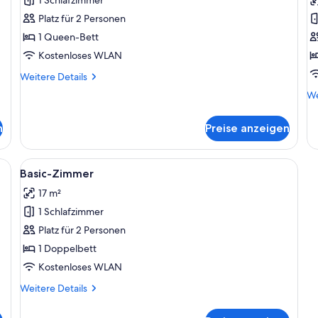
Zimmer
Z
Platz für 2 Personen
anzeigen
a
1 Queen-Bett
Kostenloses WLAN
Weitere
Weitere Details
Details
We
We
für
De
Basic-
fü
Zimmer
n
Preise anzeigen
Ba
Zi
tio) | Kostenloses WLAN, Bettwäsche
Alle
Ein Schlafzimmer mit einem Bett, ein
5
Basic-Zimmer
Fotos
17 m²
für
1 Schlafzimmer
Basic-
Zimmer
Platz für 2 Personen
anzeigen
1 Doppelbett
Kostenloses WLAN
Weitere
Weitere Details
Details
für