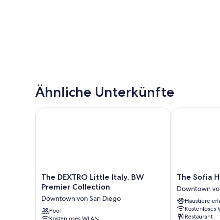
Ähnliche Unterkünfte
The DEXTRO Little Italy, BW Premier Collection
The Sofia Hot
The
The
The DEXTRO Little Italy, BW
The Sofia H
DEXTRO
Sofia
Premier Collection
Downtown vo
Little
Hotel
Downtown von San Diego
Haustiere erl
Italy,
Downtown
Kostenloses
BW
Pool
von
Restaurant
Kostenloses WLAN
Premier
San