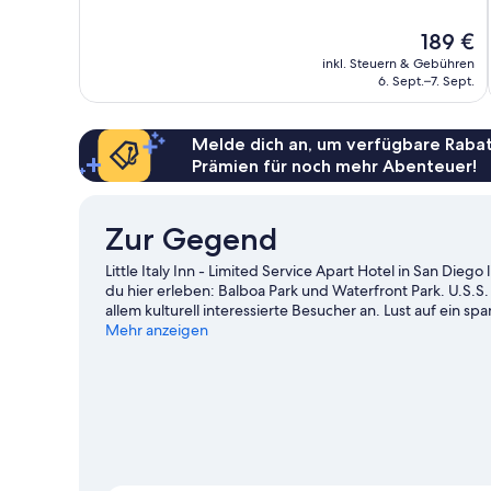
10,
Wunderbar,
Der
189 €
1.071
Preis
Bewertungen
inkl. Steuern & Gebühren
beträgt
6. Sept.–7. Sept.
189 €
Melde dich an, um verfügbare Rabat
Prämien für noch mehr Abenteuer!
Zur Gegend
Little Italy Inn - Limited Service Apart Hotel in San Dieg
du hier erleben: Balboa Park und Waterfront Park. U.
allem kulturell interessierte Besucher an. Lust auf ein 
Veranstaltungskalender dieser beiden Locations: PETC
Mehr anzeigen
Weitere Aparthotels in San Diego anzeigen