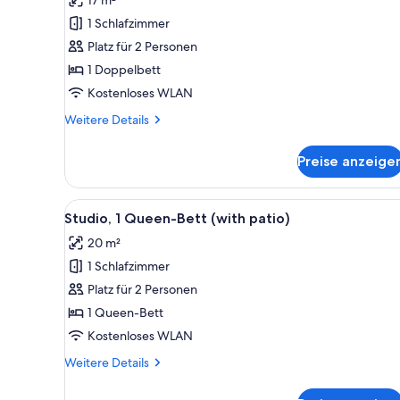
Zimmer
1 Schlafzimmer
anzeigen
Platz für 2 Personen
1 Doppelbett
Kostenloses WLAN
Weitere
Weitere Details
Details
für
Preise anzeige
Basic-
Zimmer
Alle
Studio, 1 Queen-Bett (with pa
6
Studio, 1 Queen-Bett (with patio)
Fotos
20 m²
für
1 Schlafzimmer
Studio,
1
Platz für 2 Personen
Queen-
1 Queen-Bett
Bett
Kostenloses WLAN
(with
Weitere
Weitere Details
patio)
Details
anzeigen
für