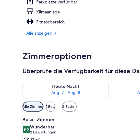
Parkplätze verfügbar
Klimaanlage
Lobby
Fitnessbereich
Alle anzeigen
Zimmeroptionen
Überprüfe die Verfügbarkeit für diese D
Überprüfe die Verfügbarkeit für heute Nacht, Aug. 7
Überprüfe die
Heute Nacht
Aug. 7 - Aug. 8
A
Verfügbare
Alle Zimmer
1 Bett
2 Betten
Filter
Alle
Basic-Zimmer | Kostenloses W
für
6
Basic-Zimmer
Fotos
Zimmer
Wunderbar
für
9,0
9,0 von 10
(2
2 Bewertungen
Basic-
Bewertungen)
17 m²