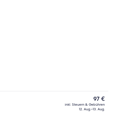
ch
Lobby
Der
97 €
aktuelle
inkl. Steuern & Gebühren
Preis
12. Aug.–13. Aug.
r | Kostenloses WLAN, Bettwäsche
Lobby
beträgt
97 €.