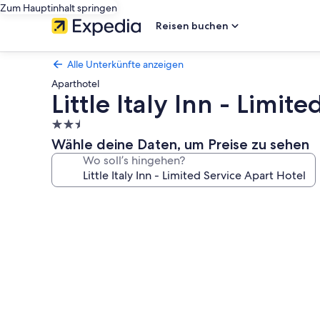
Zum Hauptinhalt springen
Reisen buchen
Alle Unterkünfte anzeigen
Aparthotel
Little Italy Inn - Limit
2.5-
Sterne-
Wähle deine Daten, um Preise zu sehen
Unterkunft
Wo soll’s hingehen?
Fotogalerie
von
Little
Italy
Inn
-