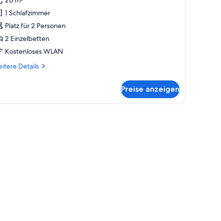
immer
1 Schlafzimmer
nzeigen
Platz für 2 Personen
2 Einzelbetten
Kostenloses WLAN
itere
itere Details
tails
r
Preise anzeigen
sic-
mmer
em Nachttisch, einer Lampe, einem Holzschrank und einem runden Stuhl.