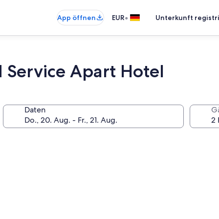
•
App öffnen
EUR
Unterkunft registr
ed Service Apart Hotel
Daten
G