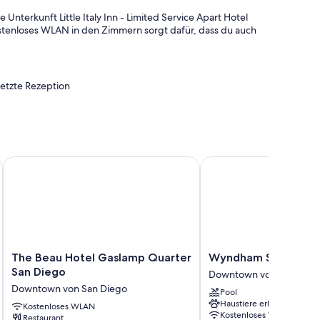
nterkunft Little Italy Inn - Limited Service Apart Hotel
stenloses WLAN in den Zimmern sorgt dafür, dass du auch
setzte Rezeption
ügen über Annehmlichkeiten wie eine Klimaanlage sowie
ralwasser.
The Beau Hotel Gaslamp Quarter San Diego
Wyndham San Diego B
The
Wyndham
The Beau Hotel Gaslamp Quarter
Wyndham San Diego
Beau
San
San Diego
Downtown von San Dieg
Hotel
Diego
Downtown von San Diego
Pool
Gaslamp
Bayside
Haustiere erlaubt
Quarter
Kostenloses WLAN
Downtown
Kostenloses WLAN
Restaurant
San
von