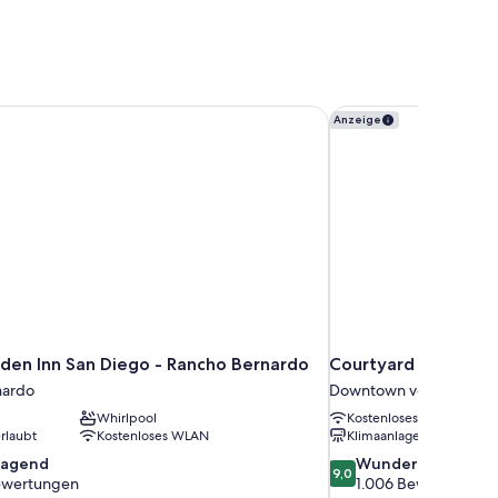
den Inn San Diego - Rancho Bernardo
Courtyard by Marri
Anzeige
rden Inn San Diego - Rancho Bernardo
Courtyard by Marri
nardo
Downtown von San Die
Whirlpool
Kostenloses WLAN
rlaubt
Kostenloses WLAN
Klimaanlage
9.0
ragend
Wunderbar
9,0
von
ewertungen
1.006 Bewertungen