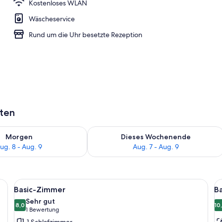
Kostenloses WLAN
Wäscheservice
Rund um die Uhr besetzte Rezeption
aten
 - Aug. 8.
 Verfügbarkeit für morgen, Aug. 8 - Aug. 9.
Überprüfe die Verfügbarkeit für dies
Morgen
Dieses Wochenende
ug. 8 - Aug. 9
Aug. 7 - Aug. 9
LAN, Bettwäsche
Alle
Basic-Zimmer | Kostenloses WLAN, Be
Al
6
Basic-Zimmer
B
Fotos
F
Sehr gut
für
8,0
f
10
8,0 von 10
(1
1 Bewertung
Basic-
B
Bewertung)
1 Schlafzimmer