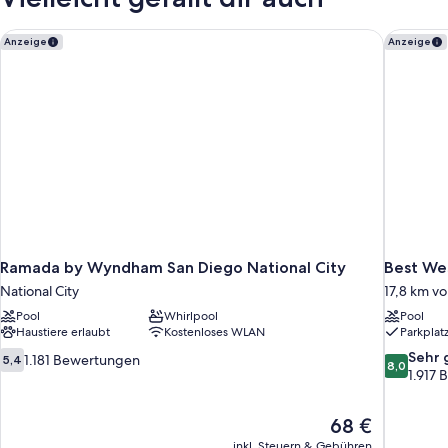
Nichtraucher
Ramada by Wyndham San Diego National City
Best Wes
Anzeige
Anzeige
Ramada by Wyndham San Diego National City
Best Wes
National City
17,8 km v
Pool
Whirlpool
Pool
Haustiere erlaubt
Kostenloses WLAN
Parkplat
5.4
8.0
Sehr 
1.181 Bewertungen
5,4
8,0
von
von
1.917
10,
10,
1.181
Sehr
Der
68 €
Bewertungen
gut,
Preis
1.917
inkl. Steuern & Gebühren