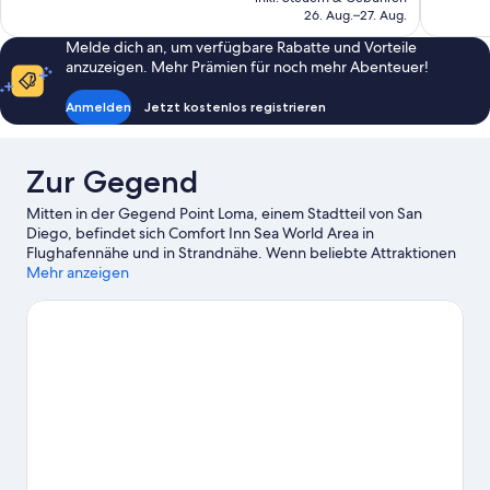
beträgt
26. Aug.–27. Aug.
Bewertun
68 €
Melde dich an, um verfügbare Rabatte und Vorteile
anzuzeigen. Mehr Prämien für noch mehr Abenteuer!
Anmelden
Jetzt kostenlos registrieren
Zur Gegend
Mitten in der Gegend Point Loma, einem Stadtteil von San
Diego, befindet sich Comfort Inn Sea World Area in
Flughafennähe und in Strandnähe. Wenn beliebte Attraktionen
auf dem Programm stehen sollen, kommst du hier auf deine
Mehr anzeigen
Kosten: Zoo San Diego und LEGOLAND® California. PETCO Park
– hier erwarten dich spannende Veranstaltungen. Eine beliebte
Attraktion der Gegend ist außerdem die folgende: San Diego
Zoo Safari Park.
Zum Reiseführer für San Diego