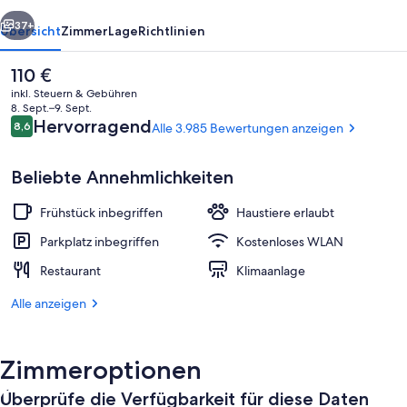
rück
Weiter
37+
Übersicht
Zimmer
Lage
Richtlinien
Der
110 €
aktuelle
inkl. Steuern & Gebühren
Preis
8. Sept.–9. Sept.
beträgt
Bewertungen
Hervorragend
8,6
Alle 3.985 Bewertungen anzeigen
8,6 von 10.
110 €.
Beliebte Annehmlichkeiten
Frühstück inbegriffen
Haustiere erlaubt
Lobby
Parkplatz inbegriffen
Kostenloses WLAN
Restaurant
Klimaanlage
Alle anzeigen
Zimmeroptionen
Überprüfe die Verfügbarkeit für diese Daten