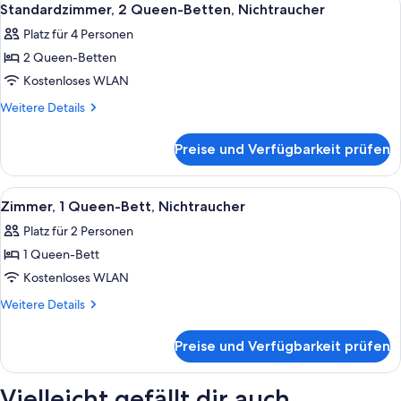
6
Nichtraucher
Standardzimmer, 2 Queen-Betten, Nichtraucher
Fotos
Platz für 4 Personen
für
2 Queen-Betten
Standardzimmer,
2 Queen-
Kostenloses WLAN
Betten,
Weitere
Weitere Details
Nichtraucher
Details
für
anzeigen
Preise und Verfügbarkeit prüfen
Standardzimmer,
2 Queen-
Betten,
Alle
Ein Hotelzimmer mit Bett, Fernseher, 
4
Nichtraucher
Zimmer, 1 Queen-Bett, Nichtraucher
Fotos
Platz für 2 Personen
für
1 Queen-Bett
Zimmer,
1
Kostenloses WLAN
Queen-
Weitere
Weitere Details
Bett,
Details
für
Nichtraucher
Preise und Verfügbarkeit prüfen
Zimmer,
anzeigen
1
Queen-
Vielleicht gefällt dir auch
Bett,