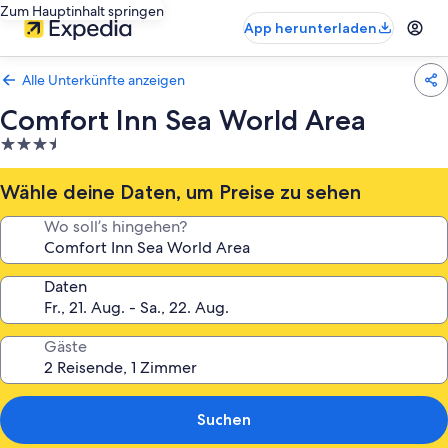
Zum Hauptinhalt springen
App herunterladen
Alle Unterkünfte anzeigen
Comfort Inn Sea World Area
3.5-
Sterne-
Unterkunft
Wähle deine Daten, um Preise zu sehen
Wo soll’s hingehen?
Daten
Gäste
Suchen