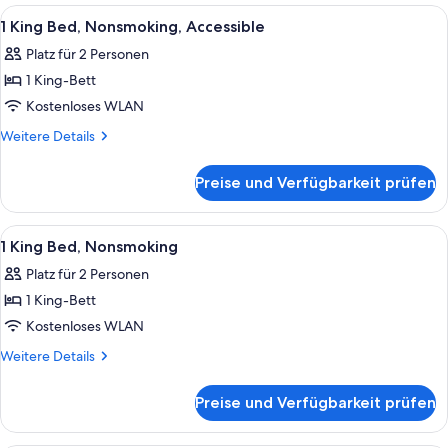
Beds,
Alle
Zimmersafe, Schreibtisch, laptopgeeig
5
Nonsmoking
1 King Bed, Nonsmoking, Accessible
Fotos
Platz für 2 Personen
für
1 King-Bett
1
King
Kostenloses WLAN
Bed,
Weitere
Weitere Details
Nonsmoking,
Details
für
Accessible
Preise und Verfügbarkeit prüfen
1
anzeigen
King
Bed,
Alle
Zimmersafe, Schreibtisch, laptopgeeig
37
Nonsmoking,
1 King Bed, Nonsmoking
Fotos
Accessible
Platz für 2 Personen
für
1 King-Bett
1
King
Kostenloses WLAN
Bed,
Weitere
Weitere Details
Nonsmoking
Details
für
anzeigen
Preise und Verfügbarkeit prüfen
1
King
Bed,