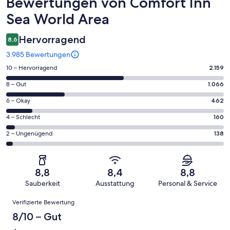
Bewertungen
Bewertungen von Comfort Inn
Sea World Area
Hervorragend
8,6
3.985 Bewertungen
2159
10 – Hervorragend
2.159
von
1066
8 – Gut
1.066
insgesamt
von
3985
462
6 – Okay
462
insgesamt
Gästebewertungen
von
3985
160
4 – Schlecht
160
haben
insgesamt
Gästebewertungen
von
eine
3985
138
2 – Ungenügend
138
haben
insgesamt
Bewertung
Gästebewertungen
von
eine
3985
von
haben
insgesamt
Bewertung
Gästebewertungen
10
eine
3985
von
haben
8,8
8,4
8,8
-
Bewertung
Gästebewertungen
8
eine
Sauberkeit
Ausstattung
Personal & Service
Hervorragend
von
haben
-
Bewertung
Bewertungen
6
eine
Gut
Verifizierte Bewertung
von
-
Bewertung
4
8/10 – Gut
Okay
von
-