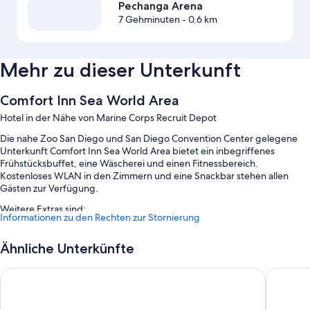
Pechanga Arena
7 Gehminuten
- 0.6 km
Mehr zu dieser Unterkunft
Comfort Inn Sea World Area
Hotel in der Nähe von Marine Corps Recruit Depot
Die nahe Zoo San Diego und San Diego Convention Center gelegene
Unterkunft Comfort Inn Sea World Area bietet ein inbegriffenes
Frühstücksbuffet, eine Wäscherei und einen Fitnessbereich.
Kostenloses WLAN in den Zimmern und eine Snackbar stehen allen
Gästen zur Verfügung.
Weitere Extras sind:
Informationen zu den Rechten zur Stornierung
Parken ohne Service (kostenlos)
Ähnliche Unterkünfte
Eine rund um die Uhr besetzte Rezeption, mehrsprachiges Personal
und ein Fahrstuhl
Best Western Inn & Suites San Diego – Zoo/SeaWorld Area
Wyndham
Gepäckaufbewahrung, Gartenmöbel und ein PC-Arbeitsplatz
In den Gästebewertungen stechen das Frühstück und das
hilfsbereite Personal besonders hervor.