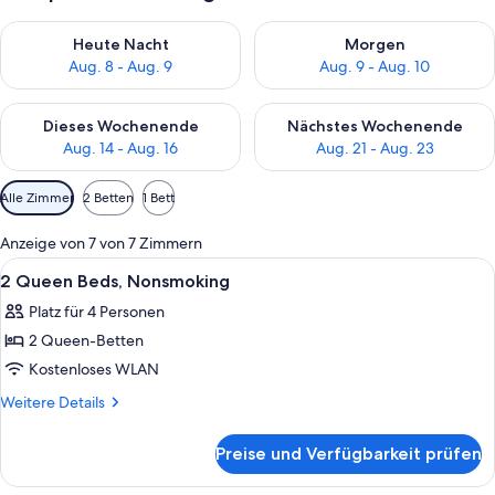
Überprüfe die Verfügbarkeit für heute Nacht, Aug. 8 - Aug. 9.
Überprüfe die Verfügbarkeit f
Heute Nacht
Morgen
Aug. 8 - Aug. 9
Aug. 9 - Aug. 10
Überprüfe die Verfügbarkeit für dieses Wochenende, Aug. 14 -
Überprüfe die Verfügbarkeit f
Dieses Wochenende
Nächstes Wochenende
Aug. 14 - Aug. 16
Aug. 21 - Aug. 23
Verfügbare
Alle Zimmer
2 Betten
1 Bett
Filter
für
Anzeige von 7 von 7 Zimmern
Zimmer
Alle
Zimmersafe, Schreibtisch, laptopgeeig
24
2 Queen Beds, Nonsmoking
Fotos
Platz für 4 Personen
für
2 Queen-Betten
2
Queen
Kostenloses WLAN
Beds,
Weitere
Weitere Details
Nonsmoking
Details
für
anzeigen
Preise und Verfügbarkeit prüfen
2
Queen