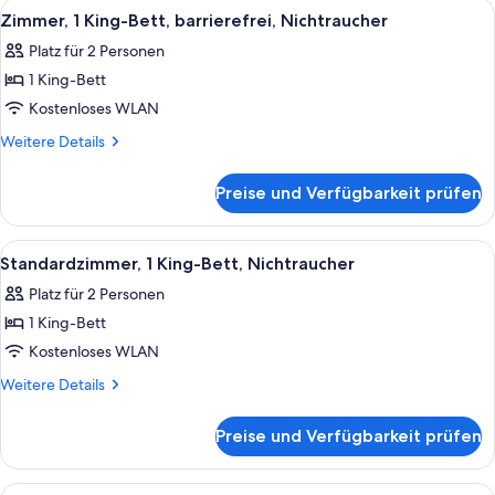
Alle
Ein modernes Hotelzimmer mit einem 
10
Nonsmoking
Zimmer, 1 King-Bett, barrierefrei, Nichtraucher
Fotos
Platz für 2 Personen
für
1 King-Bett
Zimmer,
1 King-
Kostenloses WLAN
Bett,
Weitere
Weitere Details
barrierefrei,
Details
für
Nichtraucher
Preise und Verfügbarkeit prüfen
Zimmer,
anzeigen
1 King-
Bett,
Alle
Ein Hotelzimmer mit Bett, Nachttisch
6
barrierefrei,
Standardzimmer, 1 King-Bett, Nichtraucher
Fotos
Nichtraucher
Platz für 2 Personen
für
1 King-Bett
Standardzimmer,
1 King-
Kostenloses WLAN
Bett,
Weitere
Weitere Details
Nichtraucher
Details
für
anzeigen
Preise und Verfügbarkeit prüfen
Standardzimmer,
1 King-
Bett,
Alle
Ein Hotelzimmer mit zwei Betten, eine